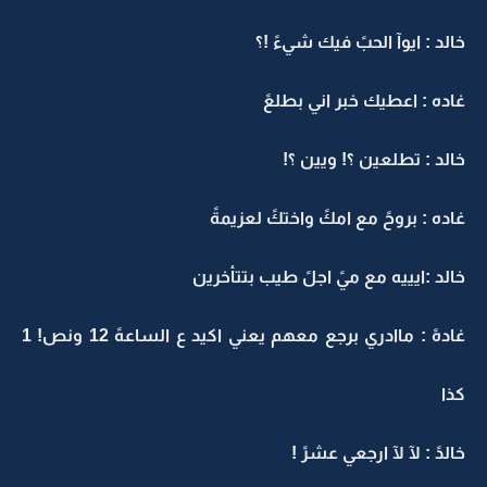
خالد : ايوآ الحبً فيك شيءً !؟
غاده : اعطيك خبر اني بطلعً
خالد : تطلعين ؟! ويين ؟!
غاده : بروحً مع امكً واختكً لعزيمةً
خالد :ايييه مع ميً اجلً طيب بتتأخرين
غادهً : ماادري برجع معهم يعني اكيد ع الساعهً 12 ونص! 1
كذا
خالدً : لآ لآ ارجعي عشرً !