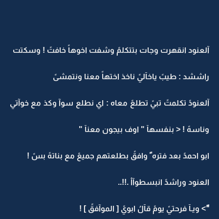
آلعنود انقهرت وجات بتتكلمً وشفت اخوهاً خافتً ! وسكتت
راششد : طيبً ياخآليً ناخذ اختهاً معنا ونتمشىً
آلعنودً تكلمتً تبيً تطلعً معاه : اي نطلع سوآ وكذ مع خوآتي
وناسهً ! < بنفسهآ " اوف بيجون معنآ "
ابو احمدً بعد فتره ً وافقً بطلعتهم جميعً مع بناتهً بسً !
العنود وراشدً انبسطوآأ .!!..
"ً> ويـآ فرحتيً يومً قآلُ ابويً [ الموآفقً ] !