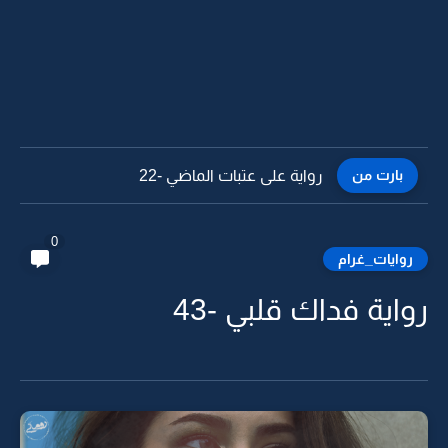
بارت من
رواية على عتبات الماضي -21
0
روايات_غرام
رواية فداك قلبي -43