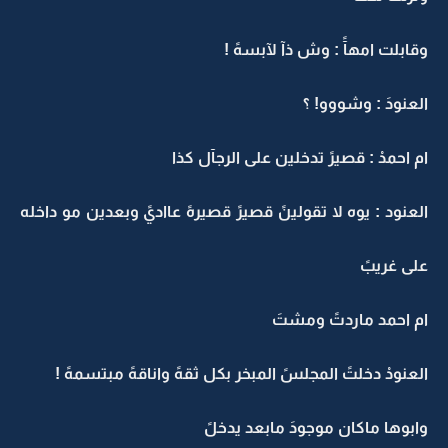
وقابلت امهآً : وش ذآ لآبسهً !
العنودَ : وشووو! ؟
ام احمدْ : قصيرً تدخلين على الرجآل كذا
العنود : يوه لا تقولينً قصيرً قصيرهً عااديً وبعدين مو داخله
على غريبً
ام احمد ماردتً ومشتَ
العنودْ دخلتً المجلسً المبخر بكل ثقهً واناقهً مبتسمهً !
وابوها ماكان موجودَ مابعد يدخلً