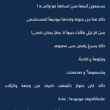
يسمعونَ آنينهَآ بسً لساتهآ مو وآعيـــه !
خآلدً هنآ جن جنونهَ واخذهآ بيوديهآَ للمستشفىَ
بسً امً تركي قآألتً جيبوآ لآ عطرً يمكنَ تصحى!
خآلدً يسرعً رافضَ بس غصبوهـ
ونزلوهآَ ع الكنبةً
وشمموهآ ً و صحصحتَ
خآلدَ كان متوترً خآيففف خاييفً من وجههَ ولآزآلت
علآمآتالخوفً موجوده! : غادهً