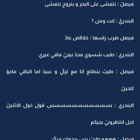
فيصلً : نتمشى على البحر و بنروح نتعشى
البندريً : انت ومن ؟
فيصل ضرب راسها : خلاااص عادً
البندري : طيب شسوي محدً بيجيً مافي غيري
فيصل : طيبً بنطلع انا مع تركيً و عبيدً اما الباقي ماجوْ
للحينً
البندري : بسسسسسسسسسسس قول ذول الاثنينً
اجل انتظرونيً بجيكم
فيصل : هههه طيبً بس برجعك مبكًر