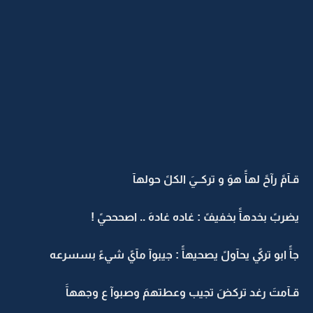
قـآمً رآحً لهآً هوَ و تركــيَ الكلً حولهآ
يضربً بخدهآً بخفيفً : غاده غادهَ .. اصحححيً !
جآً ابو تركيً يحآولً يصحيهآً : جيبوآ مآيً شيءً بسسرعه
قـآمتَ رغد تركضَ تجيب وعطتهمَ وصبوآ ع وجههآَ