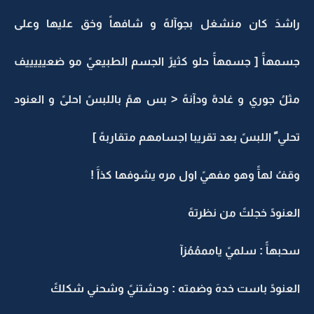
راشدَ كان منشغل بجوآلهً و شافهاً وخق عليها وعلى
جسمهآً [ جسمهآً حلو كثيرً الجسم الطبيعيً مو ضعيييييف
مثلُ جوري و غادهً ودآنهً < بس همً باللبسً احلىً و العنود
تحلي ً اللبسً بعد تقريبا اجسامهم متقاربهً ]
وقفُ لهآً وهو مفهيً اول مره يشوفها كذآَ !
العنودً خجلتً من نظرتهً
سحبهآً : سلميً يامممُمُزآ
العنودً باست خدهَ وضمته : وحشتنيً وشحني شكلكً