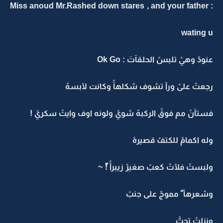
: Miss anoud Mr.Rashed down stares , and your father
wating u
عنودً وهيً تلبسً الحلقآتَ : Ok Go
رجعتً علىً ورآ تشوف شكلهآً وكانت لآبسهً
فستآنً مم فوقً الركبهً شويً ولونه اوف وايتً سكريً !
وله اكمامً للكتفً قصيرهً
ولبستً فلآتً كعبً صغيرً زيبرآً !ّ ~
وشعرهآ ً مموجً على جنبً
ونزلتً تحتَّ