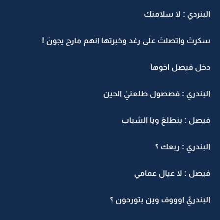
البنردي : لا سلامتك
سكرتً واتصلتً على رغد وخبرتها انهم مارح يجونَ !
دخل فيصل اخوهآ
البندري : فصصول طلعنيً الحين
فيصل : بنطلعً ويا الشباب
البندري : ربعك ؟
فيصل : لا عيال عمامي
البندريً اوووف وين بتورحون ؟