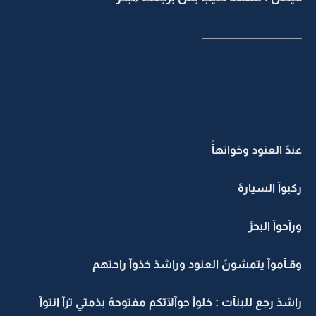
ـــــــــــــــــــــــــــــــــــــــــــــــ
عندً العنود وخواتهآً
ركبوآ السيارهً
ورآحوآ البحرً
وقـآموآ يتمشونً العنود وراشدً خذوآ راحتهم
راشدَ رجع للبنآت : خلوآ جوآلآتكم مفتوحهً بذمتي ترآ انتوآ