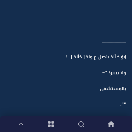
ـــــــــــــــــــــــــــ
ابوً خـآلدً يتصل ع ولدً [ خآلدً ] ..!
ولآ ييييردّ ’’~
بالمستشفى
"".
دخلهآً وجلسً ع الكرآسيً وحاط يده ع راسهآً كل يقولً