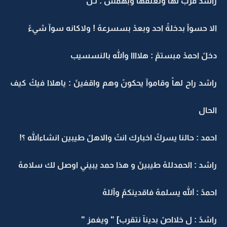
راشدً قربً لهآ ولعنقهآَ وبهمس : لـل
الا حسوآ بدخلةً احد وبعدْ بسسرعهً ! ولاكانه سوآ شيءً
دخلً احمدْ مبستمً : هلاااا والله بالنسسيب
راشد راح لهاً وقاموآ يحكونً وهم واقفينً : ياهلاا فيكً كيف
الحال
احمد : حالنا يسركً اخبارك انتً والاهلً طيبين انشاءالله ؟!
راشد : الحمدللهً طيبينً و هذا حمد يبيني اوصل لك سلامهً
احمدً : الله يسلمهً فاقدينكمً وآللهً
راشدً : ل خلااصً بدينآ نتقرب] " ويغمز "