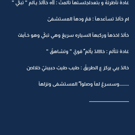
غادهً نآظرتهً و بتعدلجلستهآً تألمتً : آآه خآآلدً يـألم " تبكيً "
ام خآلدً تسآعدهآ : قمً ودهآ المستشفىً
خآلدً اخذهآ وركبهآ السياره سريعً وهي تبكيً وهو خـآيفً
غادهً تتألم : خااالدً يألم ً قويً " وتشاهقً "
خالدً يبي يركز ع الطريقً : طيب طيبً حبيبتيً خلااصَ
........وسسرعً لمآ وصلوآ ً المستشفى ونزلهآ
ــــــــــــــــــــــــــــــــــــــــــــ