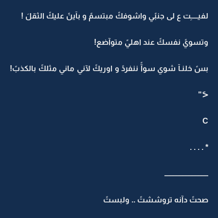
لفيـــــِت ع لى جنبًي واشوفكً مبتسمً و بآينً عليكً الثقلَ !
وتسويً نفسكً عند اهليً متوآضع!
بسً خلنـآ شوي سوآً ننفردً و اوريكً لآني ماني مثلكً بالكذبً!
<َ"
C
* . . . .
ــــــــــــــــــــــــــــــ
صحتً دآنه تروششتً .. ولبستً