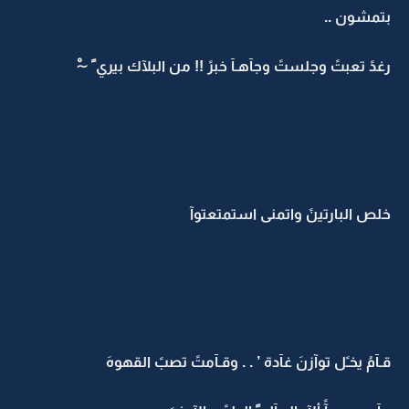
بتمشون ..
رغدً تعبتً وجلستً وجآهـآ خبرً !! من البلآك بيري ً ~ْ
خلص البارتينً واتمنى استمتعتوآ
قـآمُ يخـًل توآزنَ غآدة ’ . . وقـآمتً تصبً القهوهَ