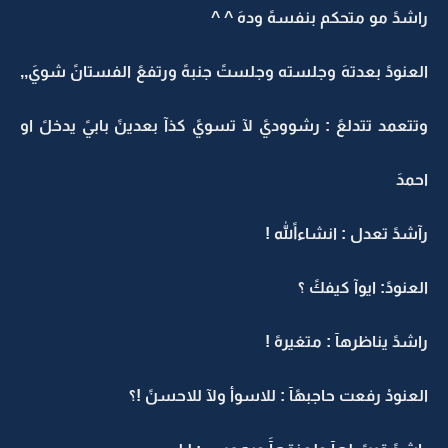
راشدً مو متحكم بنفسهً ودهَ ^ ^
العنودً بعدتهَ وجلسته وجلستً جنبهً ورتفعً الفستانً شويَ,,
وتتعمد تتدلعً : رشووديً لآ تسويً كذآ بعدينً بابيً يدخلً او
احمدَ
رآشدً تعدل : انشاءاللهً !
العنودً: ايوآ كيفكً ؟
راشدً يناظرهآ : متغيرهً !
العنودْ رفعت حاجبهًآ : للاسوأ ولآ للاحسنً !؟