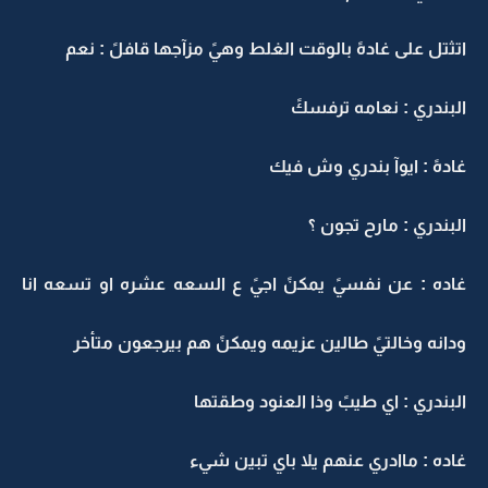
اتثتل على غادهً بالوقت الغلط وهيً مزآجها قافلً : نعم
البندري : نعامه ترفسكً
غادهً : ايوآ بندري وش فيك
البندري : مارح تجون ؟
غاده : عن نفسيً يمكنً اجيً ع السعه عشره او تسعه انا
ودانه وخالتيً طالين عزيمه ويمكنً هم بيرجعون متأخر
البندري : اي طيبً وذا العنود وطقتها
غاده : ماادري عنهم يلا باي تبين شيء