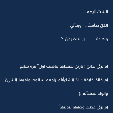
الششآليهه . .
الكلً صآمتً .. ’ ويحآتي
و هآدئيــــــــــــــن ينتظرونَ ~’
ام تركيً تحاتيً : ياربيً يحفظهآ ماهيب اول ً مره تطيحَ
ام خآلدً خآيفهً : لآ انشاءاللهً راجعه سالمه مآفيها الشيءً
والولدَ سسآلم :(
ام تركيً غطت وجههآ بيدينهآً