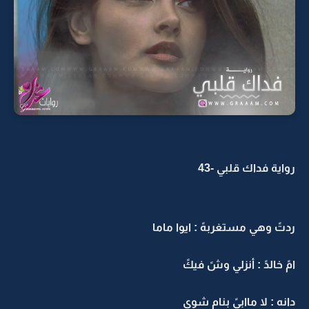
رواية فداك قلبي -43
ردتً وهي مستغربهً : ايوا ماما
امً خالدً : أنزلي وشً فيكً
دانه : لا ماابيً بنام شوي