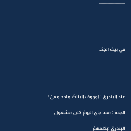
ــــــــــــــــــــــــــــــ
في بيتً الجدَ..
عندَ البندريً : اوووف البناتً ماحد معيً !
الجدهَ : محد جاي اليومً كلن مشغول
البندريً :بكلمهمً