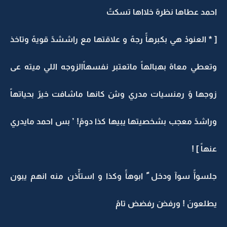
احمد عطاها نظرهً خلااها تسكتً
[ * العنودْ هي بكبرهآً رجهً و علاقتها مع راششدً قويهً وتاخذ
وتعطي معاهً بهبالهاً ماتعتبر نفسهاًالزوجه اللي ميته عى
زوجها وً رمنسيات مدري وشَ كانها ماشافت خيرً بحياتهاً
وراشدً معجب بشخصيتها يبيها كذا دومً! ’ بس احمد مايدري
عنهاً ] !
جلسوآً سوآ ودخل ً ابوهآً وكذا و استأّذن منه انهم يبون
يطلعونَ ! ورفضَ رفضض تامً