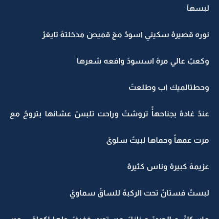
لبسهآ
نوره قصيرهً سكيني اسودً معَ قميصَ مدخلتهً تايغرً
وكعبً عآلي مرهً اسسودً وافعه شعرهآ
وحطتالميك اب وطلعتً
عندً غادهً بجناحهأً تروشتً وراحت تلبسً عشانها بتروحً مع
مرت عمهاً وحماها لبيتً سلوىً
عزيمهً كبيرهً وناس كثيرهً
لبستً فستانً تحت الركبهً للساقً سمآويً