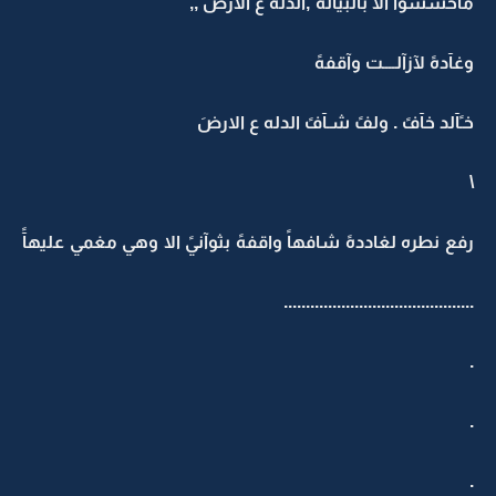
مآحسسوآً ألآ بالبيآله ً,الدلهً ع الآرضَ ,,
وغآدهً لآزآلــــت وآقفهً
خـًآلد خآفً . ولفً شـآفً الدله ع الارضَ
\
رفع نطره لغاددهً شافهاً واقفهً بثوآنيً الا وهي مغمي عليهآً
...........................................
.
.
.