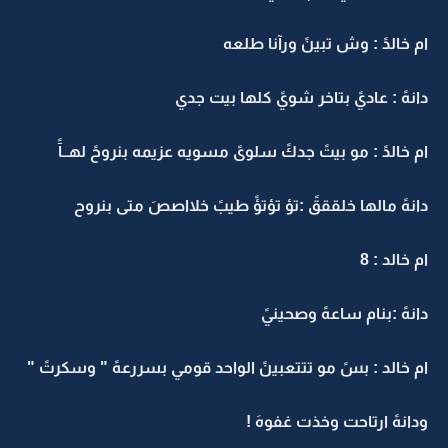
ام خالدً : وش تبينً ورآنا طلعه
دانهً : عاديً بتاخر شويً كلها بيت جدي
ام خالدً : مو بيتً جدكً سلوىً مسويه عزيمه بنروحً لهــآً
دانهً مالها خلقققً :تؤ تؤتؤً طيبً خلااصصَ متى بنروح
ام خالد : 8
دانهً :بنام ساعهً وصحينيً
ام خالد : بسً مو تتتعبينً الواحد قومي بسررعهً " وسكرتً "
ودانهً ارتاحت وخذت غفوهَ !