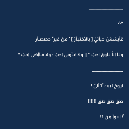
ــــــــــــــــــــــــــــــــــــــــ
^^
عًآيششً حيآتيً [ بالأختيـآرً ] ’ منَ غير ً حصصـآر
ولـآ انآً نـآويً احبً ’’ || ولآ غـآوىي احبً ؛ ولآ فـآآضي احبً *
ــــــــــــــــــــــــــــــــــــ
نروحً لبيت ُثـآنيً !
طق طق طق !!!!!!
:ً اييوأ منَ ؟!