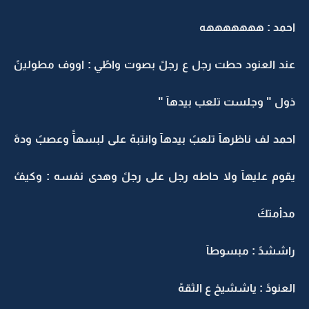
احمد : هههههههه
عند العنود حطت رجل ع رجلً بصوت واطًي : اووف مطولينً
ذول " وجلست تلعب بيدهآ "
احمد لف ناظرهآ تلعبً بيدهآ وانتبهً على لبسهآً وعصبً ودهً
يقوم عليهآ ولا حاطه رجل على رجلً وهدى نفسه : وكيفُ
مدأمتكَ
راششدً : مبسوطآ
العنودً : ياششيخ ع الثقهً