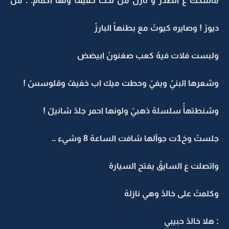
ماسككً ع الصدرً و نازلً من تحت خفيفً ولها اكمامً. . من
ديورً ! وصايره كيوتً مع بطنهاً البارزً
ولبست فلات فيهً كعب صغنونً ابيضض
وشعرها البنيً ويفيً وحطت ميك اب خفيفً وقلوسسً !
وشنطتهأً سلسلهً ذهبيً ولونها احمر جلدً شانيلً !
جلستً وخ1ت جوآلها شافت الساعهً 8 وشيء ..
واتصلت ع السايقً يفتح السيارهً
وكلمتً على خالدً وهي نازلهً
: هلا خالدً حبيبي