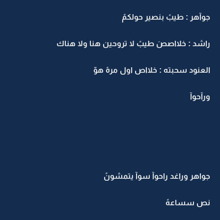
جوآهر : طيبً بنصير حولكمً
راشد : خلااصصَ طيبً لا تروحين هنا ولا هناك
العنود سحبته : خلااص اول مرهً هوّ
ورآحوآ
جواهر وراغد راحوآ سوآ يتمشونً
نص سساعهً