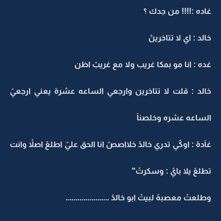
غاده :!!!! من جدك ؟
خالد : اي لا تتاخرينً
غده : انا مو بمكا غريب ولا مع غريبً اظن
خالد : قلت لا تتاخرين وارجعي الساعه عشرهً يعني ارجعيً
الساعه عشره وخلصنآ
غآدهً : اوكُي تدري خالدً خلااصصً انا الحق عليً اطلعً اصلاً وانت
تطلعً يلا بايً : وسكرتً"
وطلعتً معصبهً لبيتً ابو خالدً ......................