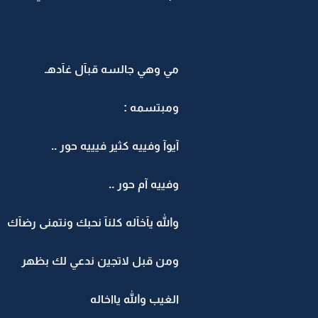
مي وهي جالسه قبآل غآدهـ
ومبتسمه :
آيوآ وفييه كثير فيييه حور ..
وفييه آم حور ..
والله يآخآله كلنآ نحبك ونتمنى رضآك
ومن قبل لاتجين ندعي لك بظهر
الغيب والله يااخاله