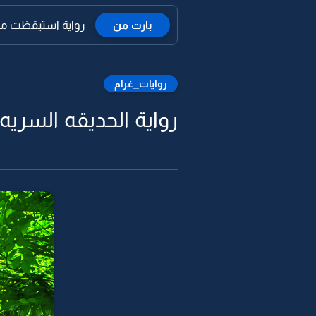
بارت من
رواية استيقظت من 
روايات_غرام
رواية الحديقه السريه -3