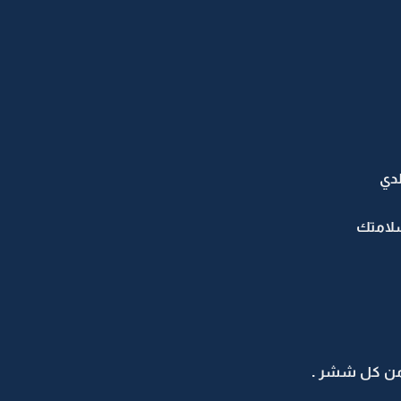
لدي
سلامتك
من كل ششر .