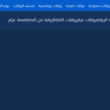
وايات سعودية
روايات خليجيه
روايات رومانسية
ارشيف الروايات
يوم ال
 الرواية
روايات غرام
روايات كاملة
الرواية من البداية
قصة غرام