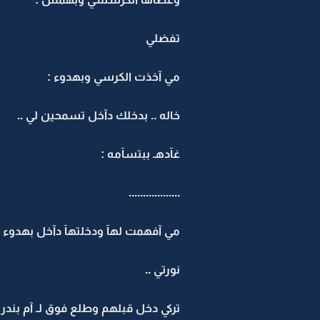
تفضلي
مي آخذت الكرسي وبهدوء :
خاله .. بدخلك دآخل تسمحين لي ..
غآدهـ ببتسآمه :
..................
مي آفهمت لهآ ودخلتهآ دآخل بهدوء :
نورتي ..
تركي دخل قبلهم وطلع فوق لـ آم بندر