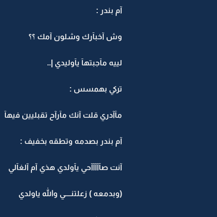
آم بندر :
وش آخبآرك وشلون آمك ؟؟
لييه مآجبتهآ يآوليدي |..
تركي بهمسس :
مآآدري قلت آنك مآرآح تقبليين فيهآ
آم بندر بصدمه وتطقه بخفيف :
آنت صآآآآآحي يآولدي هذي آم آلغآلي
(وبدمعه ) زعلتنــــي والله ياولدي