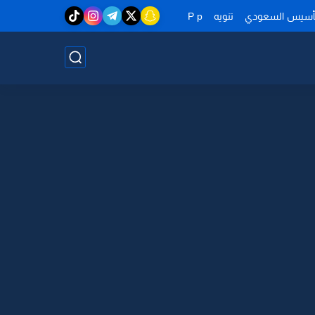
تأسيس السعودي
تنويه
P p