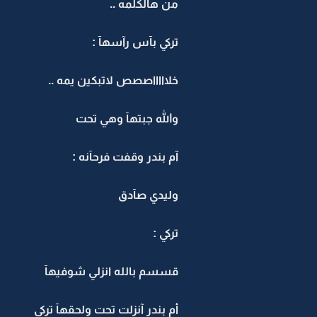
من هالكلمه ..
تركي بآس رآسهآ :
خلاااااصصص لاتبكين يمه ..
والله جبتهآ وهي تحت
آم بندر وقفت فرحآنه :
وليدي صآدق
تركي :
قسسم بالله انزلي شوفيهآ
أم بندر آنزلت تحت ولحقهآ تركي