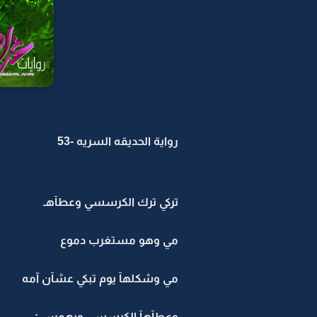
رواية الحديقه السريه -53
تركي ترك الكرسسي وعطآهـ
مي وهو مستغرب دموع
مي وشكلهآ يوم تبكي عشآن آمه
وعطآهآ الكرسسي وبهمس :