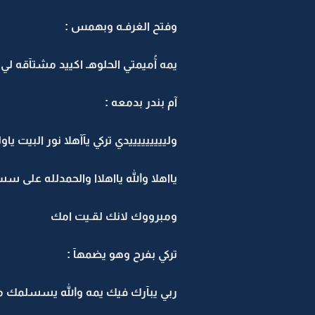
وفتح الغرفـه وبهمس :
يمه آُميمتي الحلوهـ اكييد مشتآقه لي
آم بندر بدمعه :
وليييييييييدي تركي يآآهلا نور البيت ياو
يااهلا والله يااهلاا والحمدلله على س
ومبرووك لانك لقـيت امك
تركي بفرح وهو يضمهآ :
ربي يبآرك فيك يمه والله يسسلمك 