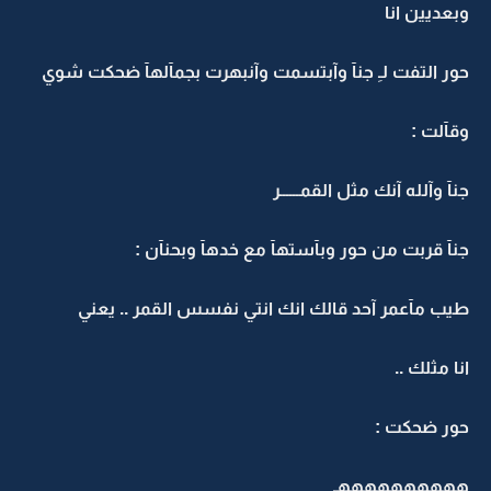
وبعديين انا
حور التفت لـِ جنآ وآبتسمت وآنبهرت بجمآلهآ ضحكت شوي
وقآلت :
جنآ وآلله آنك مثل القمــــــر
جنآ قربت من حور وبآستهآ مع خدهآ وبحنآن :
طيب مآعمر آحد قالك انك انتي نفسس القمر .. يعني
انا مثلك ..
حور ضحكت :
ههههههههههـ