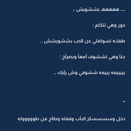
.... هههههـ بششويش ..
حور وهي تتكلم :
طفلـه تسولفلي عن الحب بششويشش ..
جنآ وهي تششوف آمهآ وبصرآخ :
يييييمه يييمه ششوفي وش رآيك ..
"
دخل وسسسسكر البآب وقفله وطآح من طوووووله