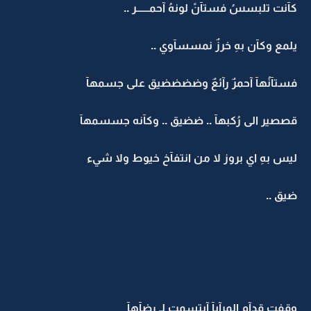
كآنت تلبسسُ فستآنً لونهُ آحمــــــر ..
يلمع وكآن بهِ خرزٌ نمسسآوي ..
فستآنُهآ آحمرٌ رآئعٌ وضضضضيق على جسمهآ
قصصير الى رُكبهآ .. ضضيق .. وكآنه جسسمهآ
ليس بهِ اي بروز لا من انتفآخ خيوط ولا شيء
ضيق ..
وقفت قدآم المرآيآ آبتسمت لـِ رضآهآ