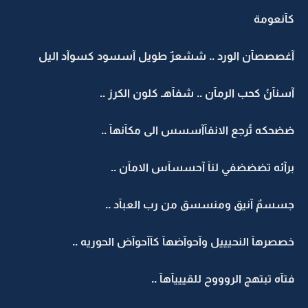
كآنعومة
آغصصصآن الورد .. ششعرٌ طويل آسسود كسوآد اليل
آسنآنُ كحب الرمآن .. شفآهـ كلون الكرز ..
ضضحكه تُرجع الانفآآسسس الى مكآنهآ ..
برآئه تضضضفي لنآ آحسسآس الامآن ..
جسسمٌ آنيق ومنسسق من رب العبآد ..
خصصرهآ النحيييل وآحوآضهآ كآآحوآض الحوريه ..
فتآه تبتهج الروووح للقيييآهآ ..