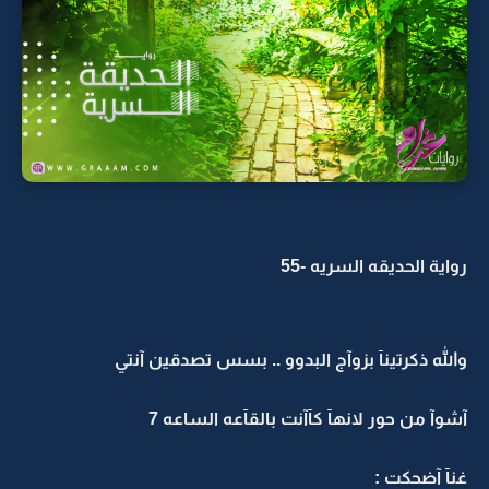
رواية الحديقه السريه -55
والله ذكرتينآ بزوآج البدوو .. بسس تصدقين آنتي
آشوآ من حور لانهآ كآآنت بالقآعه الساعه 7
غنآ آضحكت :