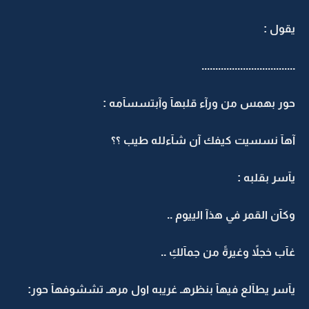
يقول :
..................................
حور بهمس من ورآء قلبهآ وآبتسسآمه :
آهآ نسسيت كيفك آن شآءلله طيب ؟؟
يآسر بقلبه :
وكآن القمر في هذآ الييوم ..
غآب خجلاً وغيرةً من جمآلكِ ..
يآسر يطآلع فيهآ بنظرهـ غريبه اول مرهـ تششوفهآ حور: