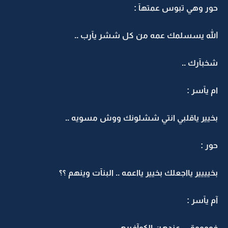
حور وهي تبوس عمتهآ :
الله يسسلمك عمه من كل ششر يآرب ..
شخبآرك ..
ام يآسر :
بخيير ياقلبي انتي ششلونك ووش مسويه ..
حور :
بخيييير يااجعلك بخيير يااعمه .. البنآت وينهم ؟؟
آم يآسر :
فووووق .. عندهن الكوآفيرهـ