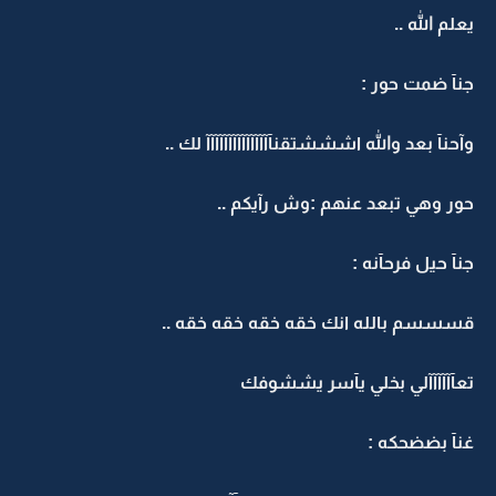
يعلم الله ..
جنآ ضمت حور :
وآحنآ بعد والله اشششتقنآآآآآآآآآآآآآآآ لك ..
حور وهي تبعد عنهم :وش رآيكم ..
جنآ حيل فرحآنه :
قسسسم بالله انك خقه خقه خقه خقه ..
تعآآآآآآلي بخلي يآسر يششوفك
غنآ بضضحكه :