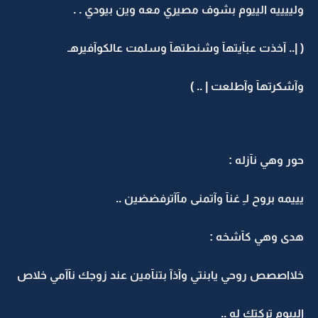
ولييييه الييوم بشوف مصيري معه وين بيودي . .
( |.. آخذت عبآيتهآ وشنطتهآ وسلمت عالكوآفيرهـ
وآشكرتهآ وآطلعت | .. )
حور وهي نآزله :
يييمه بروح لـِ غنآ وآتمنى مآآترفضضين ..
هدى وهي كآشخه :
خلااصصص روحي يابنتي وآذآ بتنآمين عند زوجك نآآمي خلاص
الييوم تركتك له ..