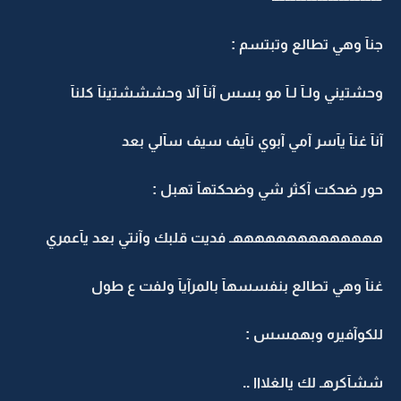
جنآ وهي تطالع وتبتسم :
وحشتيني ولـآ لـآ مو بسس آنآ آلا وحشششتينآ كلنآ
آنآ غنآ يآسر آمي آبوي نآيف سيف سآلي بعد
حور ضحكت آكثر شي وضحكتهآ تهبل :
ههههههههههههههـ فديت قلبك وآنتي بعد يآعمري
غنآ وهي تطالع بنفسسهآ بالمرآيآ ولفت ع طول
للكوآفيره وبهمسس :
ششآكرهـ لك يالغلااا ..