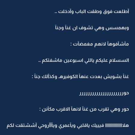
آطلعت فوق وطقت الباب وآدخلت ..
وبهمسس وهي تشوف ان غنآ وجنآ
مآشآفوهآ لانهم مغمضآت :
السسلام عليكم ياللي اسبوعين ماشفتكم ..
غنآ بشويش بعدت عنهآ الكوفيرهـ وكذآلك جنآ :
حوررررررررررررررررررررر
حور وهي تقرب من غنآ لانهآ الاقرب مكآنن :
هلااااااااااااااا فيييك ياقلبي ويآعمري ويآآآروحي آششتقت لكم