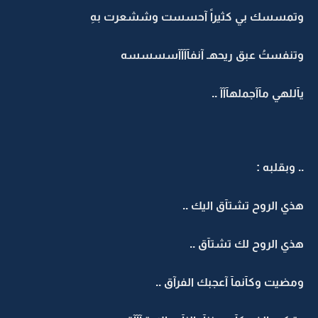
وتمسسك بي كثيراً آحسست وششعرت بهِ
وتنفستُ عبق ريحهـ آنفآآآآسسسسه
يآللهي مآآجملهآآآ ..
.. وبقلبه :
هذي الروح تشتآق اليك ..
هذي الروح لك تشتآق ..
ومضيت وكآنمآ آعجبك الفرآق ..