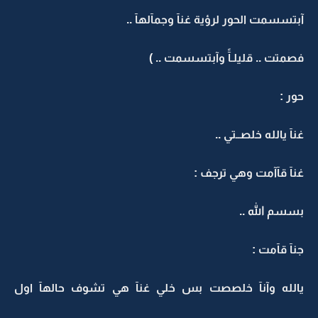
آبتسسمت الحور لرؤية غنآ وجمآلهآ ..
فصمتت .. قليلـآً وآبتسسمت .. )
حور :
غنآ يالله خلصــتي ..
غنآ قآآمت وهي ترجف :
بسسم الله ..
جنآ قآمت :
يالله وآنآ خلصصت بس خلي غنآ هي تشوف حالهآ اول