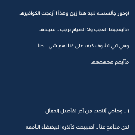
\وحور جآلسسه تنبه هذآ زين وهذآ ا آزعجت الكوآفيرهـ
مآآيعجبهآ العجب ولا الصيآم برجب .. عنيــدهـ
وهي تبي تشوف كيف على غنآ اهم شي .. جنآ
مآآيهم ههههههـ
( .. وهآهي آنتهت من آخر تفآصيل الجمآل
لدى ملـآمح غنآ .. آصبببحت كآلدُره البيضضآء الـآمعه