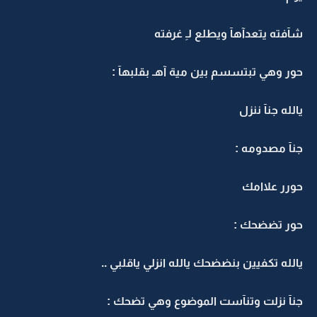
شآفته يتعدآهآ ويطلع لـِ غرفته
حور وهي تبتسسم بين مية آهـ بقلبهآ :
يالله جنآ ننزل
جنآ مصدومه :
حورر علاامك
حور تضضحك :
يالله تكفيين بنضضحك يالله انزلي ياقلبي ..
جنآ نزلت وتنآست الموضوع وهي تضحك :