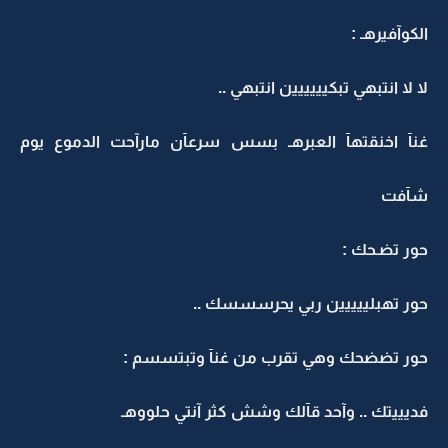
الكوآفيرهـ :
لا لا انتبهي تبكيييييين انتبهي ..
غنآ اخنقتهآ العبرهـ بسس سرعآن مارآحت الدموع يوم
شآفت
حور تضـحك :
حور تهبلييييين ربي يحرسسسك ..
حور تضضحك وهي تقرب من غنآ وتبتسسم :
فديييتك .. وآحد قآلك وشش كثر آنتي حلووهـ