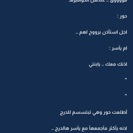
حور :
اجل استآذن برووح لهم ..
ام يآسر :
اذنك معك .. يابنتي
"
"
آطلعت حور وهي تبتسسم للدرج
لانه يآكثر مآجمعهآ مع يآسر هالدرج ..