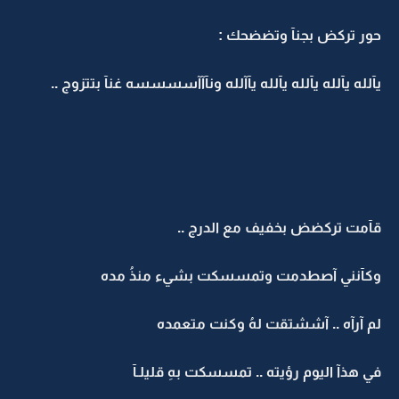
حور تركض بجنآ وتضضحك :
يآلله يآلله يآلله يآلله يآآلله ونآآآسسسسه غنآ بتتزوج ..
قآمت تركضض بخفيف مع الدرج ..
وكآنني آصطدمت وتمسسكت بشيء منذُ مده
لم آرآه .. آششتقت لهُ وكنت متعمده
في هذآ اليوم رؤيته .. تمسسكت بهِ قليلـآ