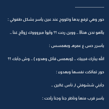
..............................
حور وهي ترفع يدهآ وتلووح عند عين يآسر بشكل طفولي :
يآآهو نحن هنآآآ .. ووين رحت ؟؟ وآيوآ مبروووك زوآآج غنآ ..
يآسرر حس ع عمرهـ وبهمسس :
الله يبآرك فيييك .. (وبهمس قآتل وهدوء ) .. وش جآبك ؟؟
حور تمآلكت نفسهآ وبهدوء :
جآبني ششوفتي لـِ نآس غالين ..
يآسر قرب منهآ ونآظر جنآ وجنآ رآحت :