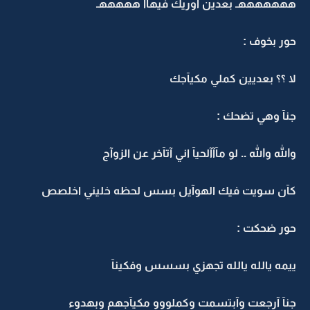
هههههههـ بعدين اوريك فيهآآ هههههـ
حور بخوف :
لا ؟؟ بعديين كملي مكيآجك
جنآ وهي تضحك :
والله والله .. لو مآآآلحيآ اني آتآخر عن الزوآج
كآن سويت فيك الهوآيل بسس لحظه خليني اخلصص
حور ضحكت :
ييمه يالله يالله تجهزي بسسس وفكينآ
جنآ آرجعت وآبتسمت وكملووو مكيآجهم وبهدوء