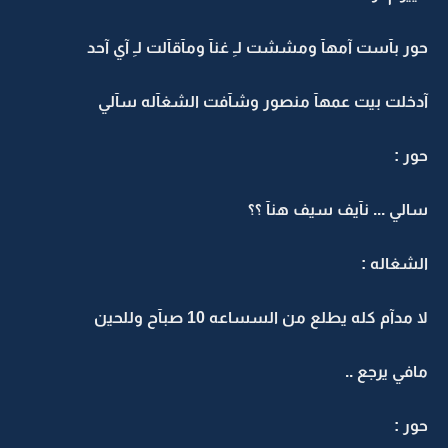
حور بآست آمهآ ومششت لـِ غنآ ومآقآلت لـِ آي آحد
آدخلت بيت عمهآ منصور وشآفت الشغآله سآلي
حور :
سالي ... نآيف سيف هنآ ؟؟
الشغاله :
لا مدآم كله يطلع من السساعه 10 صبآح وللحين
مافي يرجع ..
حور :