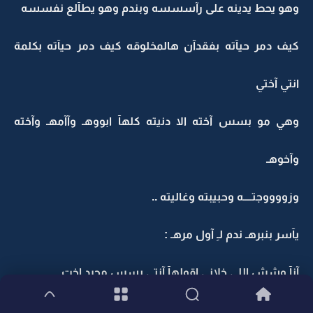
وهو يحط يدينه على رآسسسه وبندم وهو يطآلع نفسسه
كيف دمر حيآته بفقدآن هالمخلوقه كيف دمر حيآته بكلمة
انتي آختي
وهي مو بسس آخته الا دنيته كلهآ ابووهـ وآآمهـ وآخته
وآخوهـ
وزووووجتــــه وحبيبته وغاليته ..
يآسر بنبرهـ ندم لـِ آول مرهـ :
آنآ وشش اللي خلاني اقولهآ آنتي بسس مجرد اخت ..
ولا آلاخت اكثثثر منك . وشش اللي خلاني .. هـآآآهـ ..