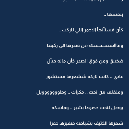
بنفسهآ ..
كآن فستآنهآ الاحمر اللي للركب ..
ومآآآسسسسك من صدرهآ الى ركبهآ
ضضيق ومن فوق الصدر كآن ماله حبآل
عآدي .. كآنت تآركه ششعرهآ مستشور
وملفلف من تحت .. مكرآت .. وطووووووويل
يوصل لتحت خصرهآ بشبر .. ومآسكه
شعرهآ الكثيف بشبآصه صغيرهـ حمرآ