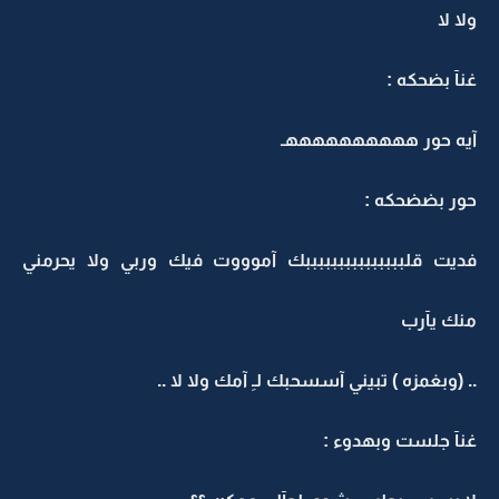
ولا لا
غنآ بضحكه :
آيه حور ههههههههههـ
حور بضضحكه :
فديت قلبببببببببببببببك آموووت فيك وربي ولا يحرمني
منك يآرب
.. (وبغمزه ) تبيني آسسحبك لـِ آمك ولا لا ..
غنآ جلست وبهدوء :