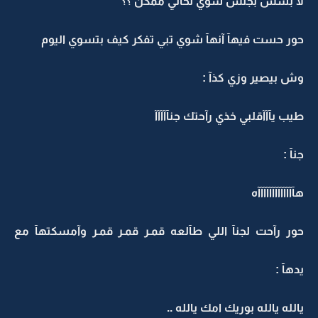
لا بسس بجلس شوي لحآلي ممكن ؟؟
حور حست فيهآ آنهآ شوي تبي تفكر كيف بتسوي اليوم
وش بيصير وزي كذآ :
طيب يآآآقلبي خذي رآحتك جنآآآآآ
جنآ :
هآآآآآآآآآآآآآه
حور رآحت لجنآ اللي طآلعه قمـر قمـر قمـر وآمسكتهآ مع
يدهآ :
يالله يالله بوريك امك يالله ..