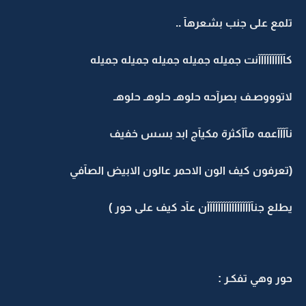
تلمع على جنب بشعرهآ ..
كآآآآآآآآآآنت جميله جميله جميله جميله جميله
لاتوووصـف بصرآحه حلوهـ حلوهـ حلوهـ
نآآآآعمه مآآكثرة مكيآج ابد بسس خفيف
(تعرفون كيف الون الاحمر عالون الابيض الصآفي
يطلع جنآآآآآآآآآآآآآآآآآن عآد كيف على حور )
حور وهي تفكـر :