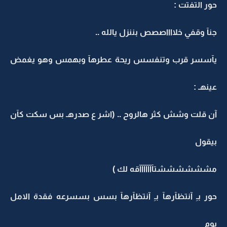
حور التفتت :
جنآ وقفي خلااااصصص بننزل يالله ..
يآسسر قرب وتنفسس ريحة عطرهآ وبهمس وهو يغمض
عينهـ :
آن قلت وشش كثر هالروح .. (اشر ع صدرهـ بس سكت كآن
بيقول
مششششششتآآآآآآآقه لك )
حور بـِ آنتظآرهآ بـِ آنتظآرهآ بسس بسسرعه فقدة الامل
يوم