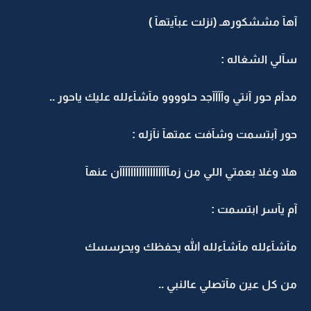
آهآ مششكورهـ (نزلت عبآيتهآ )
سآلي الشغاله :
مدآم حور آنتي وآآآآجد حلوووو مآشآءلله عليك ياحور ..
حور آبتسمت وشآفت عمتهآ نآزله :
هلا وغلا بعمتي اللي من زمآآآآآآآآآآآآآآآآآآن عنهآ
آم يآسر ابتسمت :
مآشآءلله مآشآءلله الله يحفظك ويحرسسك
من كل عين مآتصلي عالنبي ..