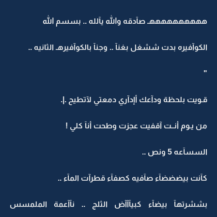
ههههههههههـ صآدقه والله يآلله .. بسسم الله
الكوآفيره بدت ششغل بغنآ .. وجنآ بالكوآفيرهـ الثانيه ..
"
قـويت بلحظة ودآعك أإدآري دمعتي لآتطيح .|.
من يـوم أنــت آقفيت عجزت وطحت أنآ كلي !
السسآعه 5 ونص ..
كآنت بيضضضآء صآفيه كصفآء قطرآت المآء ..
بششرتهآ بيضآء كبيآآآض الثلج .. نآآعمة الملمسس