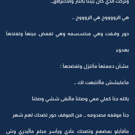
وتركت الذي كآن بيننآ بالنآر والاحترآآآق..
هي الرووووح هي الروووح ..
حور وقـفت وهي مبتسسمه وهي تغمض عينهآ وتفتحهآ
بهدوء
عشآن دمعتهآ مآتنزل وتفضحهآ :
مآعليشش مآآنتبهت لك ..
يالله جنآ كملي معي وصلنآ مآآبقى ششي وصلنآ
جنآ موقفه مصدومه .. من الموقف حور تضحك لهم شهر
مآقآبلو بعضهم وتضحك عآدي ويآسر مبلم مآآيدري وش