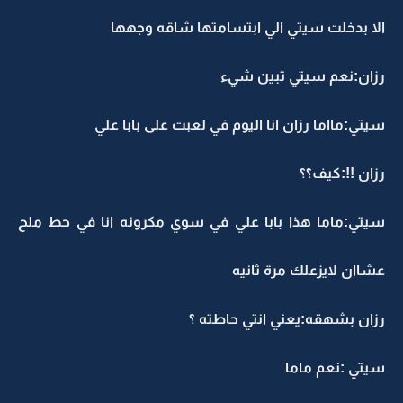
الا بدخلت سيتي الي ابتسامتها شاقه وجهها
رزان:نعم سيتي تبين شيء
سيتي:مااما رزان انا اليوم في لعبت على بابا علي
رزان !!:كيف؟؟
سيتي:ماما هذا بابا علي في سوي مكرونه انا في حط ملح
عشاان لايزعلك مرة ثانيه
رزان بشهقه:يعني انتي حاطته ؟
سيتي :نعم ماما