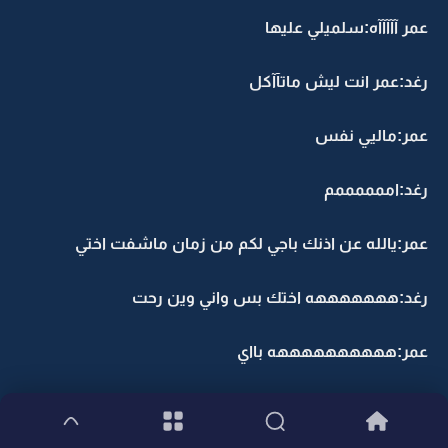
عمر آآآآآه:سلميلي عليها
رغد:عمر انت ليش ماتآآكل
عمر:ماليي نفس
رغد:اممممممم
عمر:يالله عن اذنك باجي لكم من زمان ماشفت اختي
رغد:هههههههه اختك بس واني وين رحت
عمر:ههههههههههه بااي
,,,,,,,,,,,,,,,,,,,,,,,,,,,,,,,