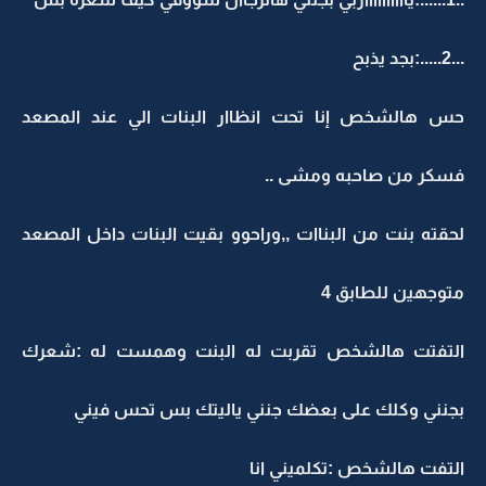
...2.....:بجد يذبح
حس هالشخص إنا تحت انظاار البنات الي عند المصعد
فسكر من صاحبه ومشى ..
لحقته بنت من البناات ,,وراحوو بقيت البنات داخل المصعد
متوجهين للطابق 4
التفتت هالشخص تقربت له البنت وهمست له :شعرك
بجنني وكلك على بعضك جنني ياليتك بس تحس فيني
التفت هالشخص :تكلميني انا