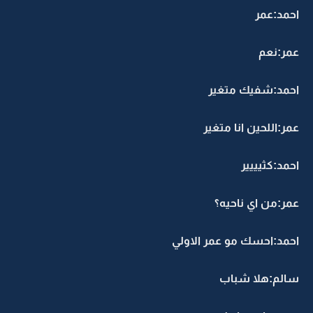
احمد:عمر
عمر:نعم
احمد:شفيك متغير
عمر:اللحين انا متغير
احمد:كثيييير
عمر:من اي ناحيه؟
احمد:احسك مو عمر الاولي
سالم:هلا شباب