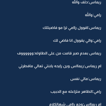
ريماس:حلف والله
رامي:والله
ريماس:اقوول راامي ترا مو فاضيتلك
رامي:والي يقوول انا فاضي لك
ريماس بعدم صبر قامت من على الطاوله:ووووووف
ام ريماس:ريمااس وين رايحه يابنتي تعالي مافطرتي
ريماس:مالي نفس
رامي:الظاهر متزاعله مع الحبيب
ام ريمااس:وجع راامي شهالكلام