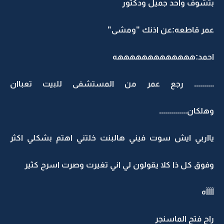
بتشوف واحد جميل ودكتور
عمر قاطعه:عن اذنك "ومشى"
احمد:هههههههههههههه
.......... رجع عمر من المستشفى للبيت تعباان
وهلكان..............
يااربي ايش سوت فيني هالبنت خلتني اهتم بشكلي اكثر
وفوق كل ذا كلا يقولون لي اني تغيرت وصرت اسرح كثير
آآآآه
راح فتح الماسنجر