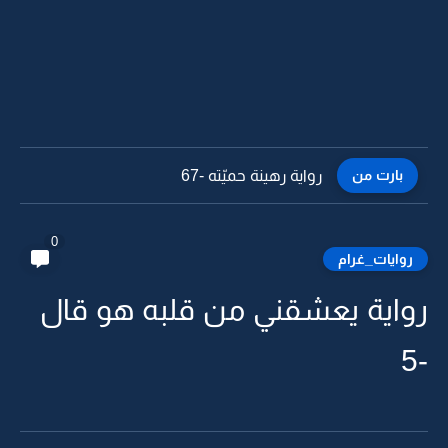
بارت من
رواية رهينة حميّته -67
0
روايات_غرام
رواية يعشقني من قلبه هو قال
-5