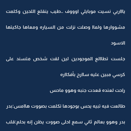
ياااربي نسيت موبايلي اوووف ..طيب ينقلع اللحين وكلمت
مشووارها ولماا وصلت نزلت من السياره ومعاها جاكيتها
الاسود
جلست تطاالع الموجودين لين لقت شخص متسند على
كرسي مبين عليه ساارح بأفكااره
راحت لعنده قعدت جنبه وهوو ماحس
طالعت فيه تبيه يحس بوجودها تكلمت بصووت هاامس:بدر
بدر وهوو بعالم ثاني سمع احلى صووت يظن إنه بحلم:قلب