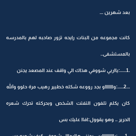
بعد شهرين ...
كانت مجموعه من البنات رايحه تزور صاحبه لهم بالمدرسه
بالمستشفى..
.1.....:يااربي شووفي هذاك الي واقف عند المصعد يجنن
...2.....:واااااااو بجد رووعه شكله خطيير رهيب مرة حلوو والله
كان يكلم تلفون التفتت الشخص وبحركته تحرك شعره
الحرير .. وهو يقوول:افاا عليك بس
..1......:يااااااااااربي بجنني هالرجاال شووفي كيف شعره بس