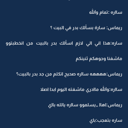
سااره :تمام والله
ريماس: سارة بسألك بدر في البيت ؟
ساره:هذا اني الي لازم اسألك بدر بالبيت من انخطبتوو
ماشفنا وجوهكم ثنينكم
ريماس:ههههه سااره صحيح اتكلم من جد بدر بالبيت؟
سااره:والله ماادري ماشفته اليوم ابدا اصلا
ريماس:اهاا ,,يسلموو سااره يالله بااي
ساره بتعجب:باي