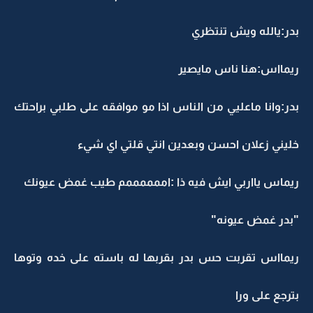
بدر:يالله ويش تنتظري
ريمااس:هنا ناس مايصير
بدر:وانا ماعليي من الناس اذا مو موافقه على طلبي براحتك
خليني زعلان احسن وبعدين انتي قلتي اي شيء
ريماس يااربي ايش فيه ذا :اممممممم طيب غمض عيونك
"بدر غمض عيونه"
ريمااس تقربت حس بدر بقربها له باسته على خده وتوها
بترجع على ورا