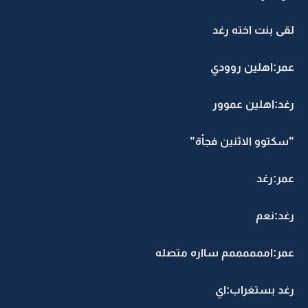
لقى بنت اخته رغد
عمر:اهلين روودي
رغد:اهلين عموور
"سكتوو الاثنين فجأة"
عمر:رغد
رغد:نعم
عمر:اممممممم سااره متصله
رغد بستغراب:اي