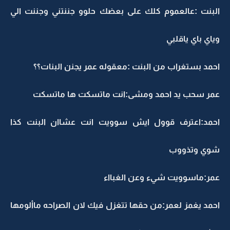
البنت :عالعموم كلك على بعضك حلوو جننتني وجننت الي
وياي باي ياقلبي
احمد بستغراب من البنت :معقوله عمر يجنن البنات؟؟
عمر سحب يد احمد ومشى:انت ماتسكت ها ماتسكت
احمد:اعترف قوول ايش سوويت انت عشاان البنت كذا
شوي وتذووب
عمر:ماسوويت شيء وعن الغبااء
احمد يغمز لعمر:من حقها تتغزل فيك لان الصراحه ماألومها