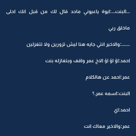
...البنت...:ايوة ياعيوني ماحد قال لك من قبل انك احلى
ماخلق ربي
.......:والاخير انتي جايه هنا ليش تزورين ولا تتغزلين
احمد:اؤ اؤ اؤ الاخ عمر واقف وبتغازله بنت
عمر:احمد عن هالكلام
البنت:اسمه عمر.؟
احمد:اي
عمر:والاخير معاك انت