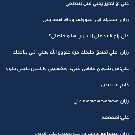
علي :والاخير يعني متى بتطلعي
رزان :شفيك ابي اسوولف وياك اقعد بس
علي راح قعد على السرير :ها ماخلصتي؟
رزان :علي تصدق طبخك مرة حلووو الله يهني اللي بتاخذك
علي:من شووي ماباقي شيء وتكفخيني واللحين طبخي حلوو
كلام متناقض
رزان:هههههههههه علي
علي:نععععم
رزان ببتسامه قامت وراحت قعدت على الارض