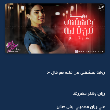
رواية يعشقني من قلبه هو قال -5
رزان:وتنكر حضررتك
علي:رزان فهميني ايش صااير