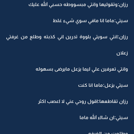
رزان:وتقوليها وانتي مبسووطه حسبي الله عليك
سيتي:ماما انا مافي سوي شيء غلط
رزان:انتي سويتي بلووة تدرين اني كذبته وطلع من غرفتي
زعلان
وانتي تعرفين علي ليما يزعل مايرضى بسهوله
سيتي بزعل:ماما انا كنت
رزان تقاطعها:اقول روحي عني لا اعصب اكثر
سيتي:ان شااء الله ماما
وطلعت من الغرفه