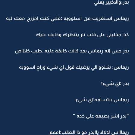
بدر:والاخيير يعني
ريماس استغربت من اسلووبه :قلبي كنت امززح معك ليه
كذا مخليني على قلب نار ينتظرك وخايف عليك
بدر حس انه ريماس بجد كانت خايفه عليه :طيب خلاااص
ريماس: شنوو الي يرضيك قول اي شيء وراح اسوويه
بدر :اي شيء؟
ريماس ببتسامه:اي شيء
"بدر اشر بصبعه على خده "
ريماااس لالالا ياابدر مو ذا الطلب:اممم