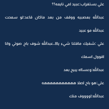
علي بستغراب:عبيد امي نايمه؟؟
عبدالله بعصبيه ووقف من بعد ماكان قاعد:لو سمحت
عبدالله مو عبيد
علي :شفيك ماقلنا شيء يااا..عبدالله شوف باح صوتي وانا
اقوول اسمك
عبدالله:وعسااه يبيح بعد
علي:هو باح اصلا هههههههههههه
عبدالله:اووووف منك