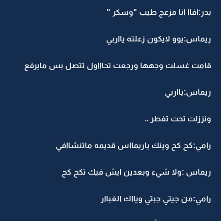
بدر:افاا انا مزعج طيب "وسكر "
ريماس:يوو لايكون زعلته يااربي
قامت غسلت وجهها ورجعت تحاااول تتصل بس مايرفع
ريماس:يااربي
ونززلت تحت تفطر ..
رامي:كح كح وينك ياريمااس قديمه ماتنشاافي
ريماس :ولا شيء وبعدين ايش فيك تكح كح
رامي:من جيتي جبتي ويااك الغباار