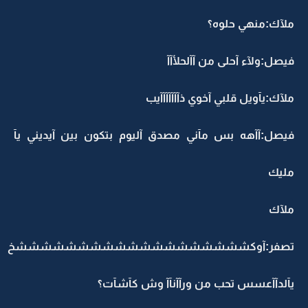
ملآك:منهي حلوه؟
فيصل:ولآء آحلى من آآلحلأآآ
ملآك:يآويل قلبي آخوي ذآآآآآآآيب
فيصل:آآهه بس مآني مصدق آليوم بتكون بين آيديني يآ
مليك
ملآك
تصفر:آوكشششششششششششششششششششخ
يآلدآآعسس تحب من ورآآنآآ وش كآشآت؟