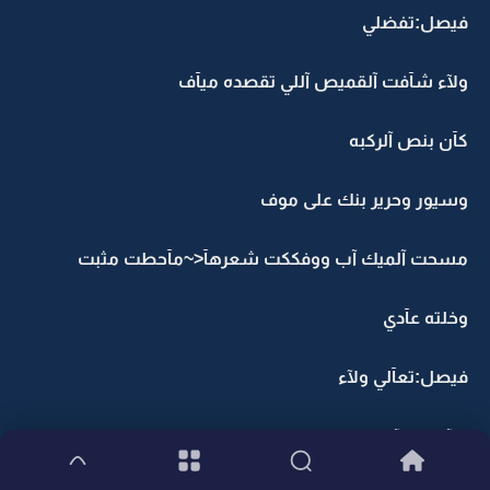
فيصل:تفضلي
ولآء شآفت آلقميص آللي تقصده ميآف
كآن بنص آلركبه
وسيور وحرير بنك على موف
مسحت آلميك آب ووفككت شعرهآ<~مآحطت مثبت
وخلته عآدي
فيصل:تعآلي ولآء
ولآء:ههلآ؟