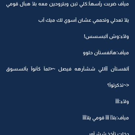
ميآف ضربت رآسهآ:كلي تبن وبتروحين معه بلآ هبآل قومي
يلآ تعدلي وتحممي عشان آسوي لك ميك آب
ولآء:وش آلبسسس!
ميآف:هآلفستآن حلوو
آلفستآن آآللي ششآرهه فيصل ~<لمآ كآنوآ بآلسسوق
<~تذكرتوآ؟
ولآء:آآآ
ميآف:بلأآ آآآ قومي يلآآآآ
دخلت تآخذ ششـآور