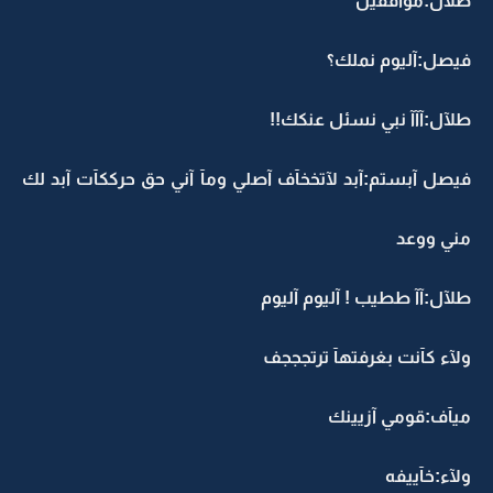
طلآل:موآفقين
فيصل:آليوم نملك؟
طلآل:آآآ نبي نسئل عنكك!!
فيصل آبستم:آبد لآتخخآف آصلي ومآ آني حق حرككآت آبد لك
مني ووعد
طلآل:آآ ططيب ! آليوم آليوم
ولآء كآنت بغرفتهآ ترتجججف
ميآف:قومي آزيينك
ولآء:خآييفه