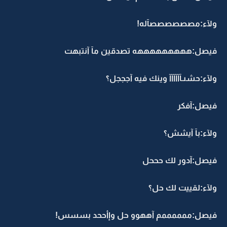
ولآء:مصصصصصصآله!
فيصل:هههههههههه تصدقين مآ آنتبهت
ولآء:حشىـآآآآآآ وينك فيه آجججل؟
فيصل:آفكر
ولآء:بآ آيشش؟
فيصل:آدور لك حححل
ولآء:لقييت لك حل؟
فيصل:ممممممم آههوو حل وإأححد بسسس!