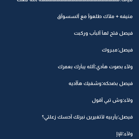
منيفه + ملآك طلعوآ مع آلسسوآق
فيصل فتح لهآ آلبآب وركبت
فيصل:مبـروك
ولآء بصوت هآدي:آلله يبآرك بعمرك
فيصل بضحكه:وشفيك هآآديه
ولآء:وش تبي آقول
فيصل:يآربيه لآتغيرين نبرتك آحسك زعلتي؟
ولآء:للإإ