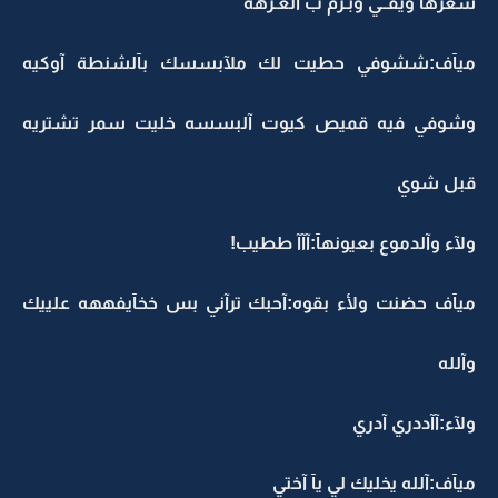
شعرهآ ويفــي وبـرم بَ آلغـرهه
ميآف:ششوفي حطيت لك ملآبسسك بآلشنطة آوكيه
وشوفي فيه قميص كيوت آلبسسه خليت سمر تشتريه
قبل شوي
ولآء وآلدموع بعيونهآ:آآآ ططيب!
ميآف حضنت ولأء بقوه:آحبك ترآني بس خخآيفههه علييك
وآلله
ولآء:آآددري آدري
ميآف:آلله يخليك لي يآ آختي