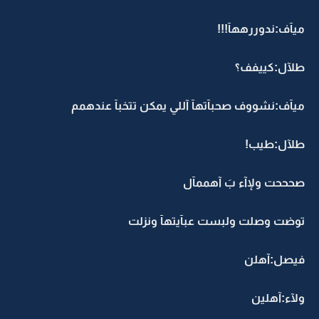
ميآف:ندوررههآ!!!
طلآل:كييفف؟
ميآف:نشووف صحبآتهآ آللي يمكن تتخبآ عندهمم
طلآل:طيب!
صحححت ولإآء بَ آهممآل
توضت وصلت ولبست عبآيتهآ ونزلت
فيصل:آهلن
ولآء:آهلين