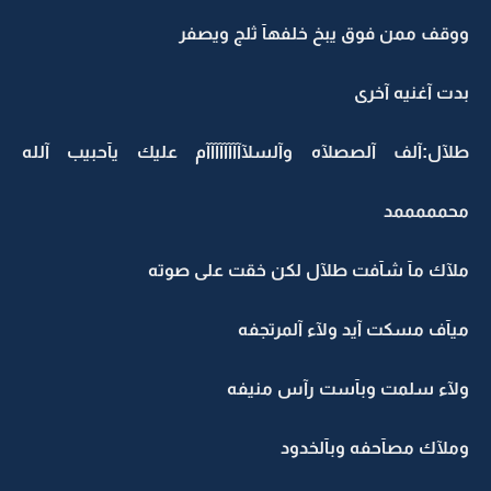
ووقف ممن فوق يبخ خلفهآ ثلج ويصفر
بدت آغنيه آخرى
طلآل:آلف آلصصلآه وآلسلآآآآآآآآآم عليك يآحبيب آلله
محمممممد
ملآك مآ شآفت طلآل لكن خقت على صوته
ميآف مسكت آيد ولآء آلمرتجفه
ولآء سلمت وبآست رآس منيفه
وملآك مصآحفه وبآلخدود