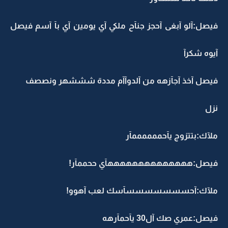
فيصل:آلو آبغى آحجز جنآح ملكي آي يومين آي بآ آسم فيصل
آيوه شكرآ
فيصل آخذ آجآزهه من آلدوآآم مددة شششهر ونصصف
نزل
ملآك:بتتزوج يآحممممممآر
فيصل:ههههههههههههههآي ححممآر!
ملآك:آحسسسسسسسآسك لعب آهوو!
فيصل:عمري صك آل30 يآحمآرهه