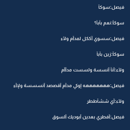
فيصل:سوكآ
سوكآ:نعم بآبآ؟
فيصل:سسوي آككل لمدآم ولآء
سوكآ:زين بآبآ
ولآء:آنآ آنسسة ولسست مدآآم
فيصل:هههههههه إوكي مدآم آقصصد آنسسسة ولإآء
ولآء:آي ششآططر
فيصل:آفطري بعدين آبوديك آلسوق