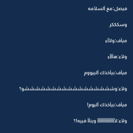
فيصل:مع آلسلآمه
وسكككر
ميآف:ولآآء
ولآء:هآآآء
ميآف:بيآخذك آلييووم
ولآء:وشششششششششششششششششو؟
ميآف:بيآخذك آليوم!
ولآء:لأآآآآآآآآآآآآآآ وينآآ فييه!؟