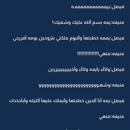
فيصل:ييمممممممممممـه
منيفه:يمه بسم آلله عليك وشفيك؟
فيصل:يممه خطبتهآ وآليوم ملكتي بتروحين يومه آفررحي
منيفه:منهي!!!!!!!!!!!!!!!
فيصل:ولآآء يآيمه ولآآء وآخييييييييررنن
منيفه:وشهـووووووووووووووووووووووو
فيصل:يمه آنآ آلحين خطبتهآ وآبملك عليهآ آلليله وآبآخذذك
منيفه:منهي