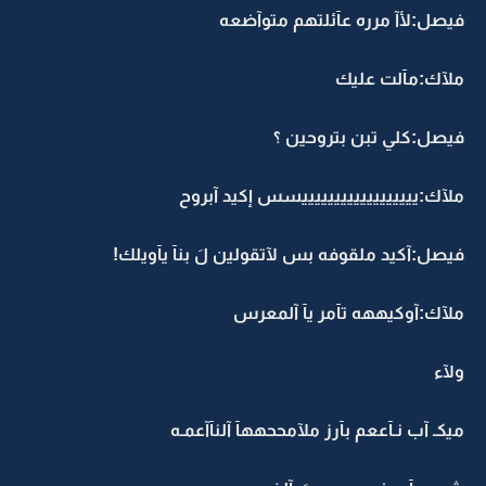
فيصل:لأآ مرره عآئلتهم متوآضعه
ملآك:مآلت عليك
فيصل:كلي تبن بتروحين ؟
ملآك:ييييييييييييييييييسس إكيد آبروح
فيصل:آكيد ملقوفه بس لآتقولين لَ بنآ يآويلك!
ملآك:آوكيههه تآمر يآ آلمعرس
ولآء
ميكـ آب نـآععم بآرز ملآمححههآ آلنآآعمـه