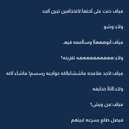
ميآف حنت على آختهآ:لآتخخآفين تبين آلجد
ولآء:وشو
ميآف:آبوهههآآ وسآآممه فيهـ
ولآء:ههههههههههه تقزينه؟
ميآف:لآجد ملآمحه مآششآءآلله حوآجبه رسسم! مآشآء آلله
ولآء:آآنآآ خخآيفه
ميآف:من ويش؟
فيصل طلع بسرعه لبيتهم