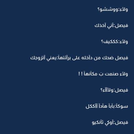
ولآء:ووششو؟
فيصل:آني آخذك
ولآء:كككيف؟
فيصل ضحك من دآخله على برآئتهآ:يعني آتزوجك
ولآء صنمت بَ مكآنهآ ! !
فيصل:ولآآآء؟
سوكآ:بآبآ هآدآ آآككل
فيصل:آوكي ثآنكيو