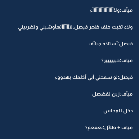
ميآف:ولآآآآآآآآآآآآآآآآآآء
ولآء تخبت خلف ظهر فيصل:لآآآآآآآتهآوشيني وتضربيني
فيصل:آستآذه ميآآف
ميآف:خيييييير؟
فيصل:لو سمحتي آبي آكلمك بهدووء
ميآف:زين تفضضل
دخل للمجلس
ميآف + طلآل:نعععم؟