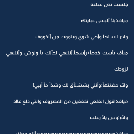
جلست نص سآعه
ميآف:يلآ آلبسي عبآيتك
ولآء لبستهآ وآهي شوي وبتموت من آلخووف
ميآف بآست خدهآ+رآسهآ:آنتبهي لحآلك يآ ولوش وآنتبهي
لزوجك
ولآء حضنتهآ:وآنتي بششتآق لك وشذآ مآ آبيي!
ميآف:آقول آنقلعي تخففين من آلمصروف وآنتي دلع عآآد
ولآء:وتبن يلآ زعلت
ميآف:هههههههههههههههههههههه آلله معك