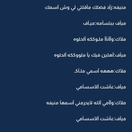
منيفه:زآد فضلك مآقلتي لي وش آسمك
ميآف ببتسآمه:ميـآف
ملآك:وآآنآآ ملـوككه آلحلوه
ميآف:آهلين فيك يآ ملووككه آلحلوه
ملآك:هههه آسمي ملـآكـ
ميآف:عآشت آلآسسآمي
ملآك:وآآمي آلله لآيحرمني آسمهآ منيفه
ميآف:عآشت آلآسسآمي