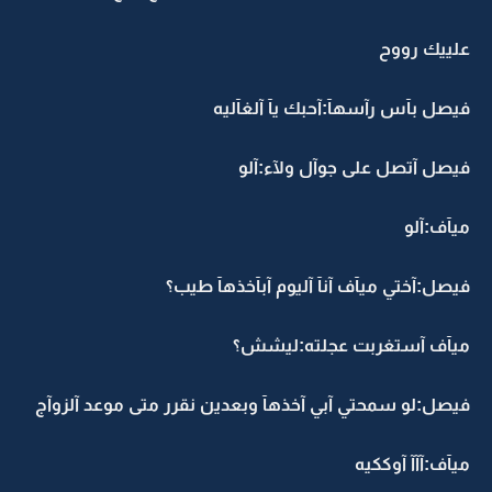
علييك رووح
فيصل بآس رآسهآ:آحبك يآ آلغآليه
فيصل آتصل على جوآل ولآء:آلو
ميآف:آلو
فيصل:آختي ميآف آنآ آليوم آبآخذهآ طيب؟
ميآف آستغربت عجلته:ليشش؟
فيصل:لو سمحتي آبي آخذهآ وبعدين نقرر متى موعد آلزوآج
ميآف:آآآ آوككيه