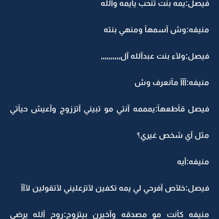
فيصل:يمه بنت تنحب يآيمه وآلله
منيفه:وش آسمهآ ومنهي بنته
فيصل:ولآء بنت عبدآلله آل,,,,,,,,,,
منيفه:آآآ مآنعرف وش
فيصل قآطعهآ:يمممه آنتي مو تبيني آتززوج وآعيش حيآتي
مثل آي شخص غيري؟
منيفه:آيه
فيصل:خلآص آفرحي لي يمه تكفين لآتزعليني لآتقولين لآآآ
منيفه كآنت مو مصدقه وآخيرن بيتزوج:روح آلله يرضى