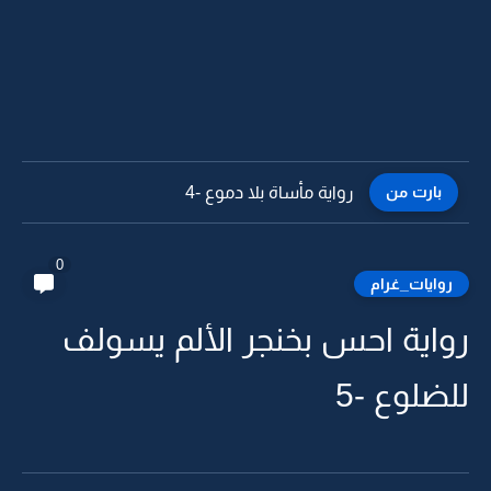
بارت من
رواية مأساة بلا دموع -3
0
روايات_غرام
رواية احس بخنجر الألم يسولف
للضلوع -5