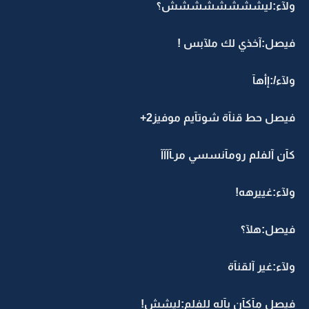
ولآء:ليشششششششش؟
فيصل:آخذي لك ملآبس !
ولآء/:إأهآ
فيصل حط قنآة شوتآيم موفيز2+
كآن آلفلم رومآنسسي مرـآآآآ
ولآء:غييرهه!
فيصل:هلآ؟
ولآء:غير آلقنآة
فيصل مآكآن بآله للفلم:ليشش!