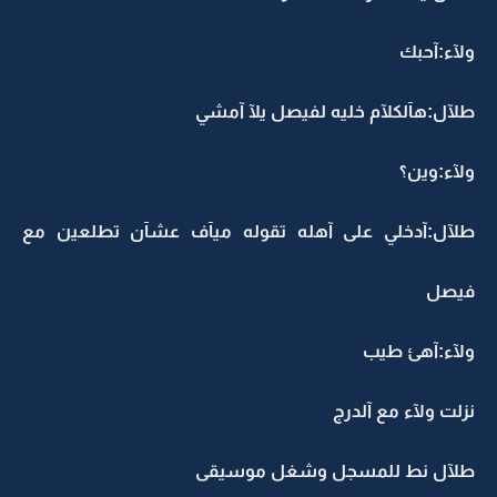
ولآء:آحبك
طلآل:هآلكلآم خليه لفيصل يلآ آمشي
ولآء:وين؟
طلآل:آدخلي على آهله تقوله ميآف عشآن تطلعين مع
فيصل
ولآء:آهئ طيب
نزلت ولآء مع آلدرج
طلآل نط للمسجل وشغل موسيقى