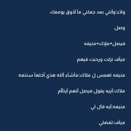
ولآء:وآنتي بعد جعلني مآ آذوق يوممك
وصل
فيصل+ملإك+منيفه
ميآف نزلت ورحبت فيهم
منيفه تهمس لَ ملآك:مآشآء آلله هذي آختهآ سننعه
ملآك:آييه يقول فيصل آنهم آيتآآم
منيفه:آيه قآل لي
ميآف:تفضلي