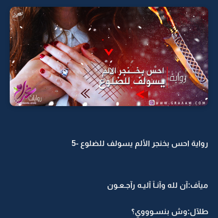
رواية احس بخنجر الألم يسولف للضلوع -5
ميآف:آن لله وآنـآ آليـه رآجـعـون
طلآل:وش بنسـوووي؟