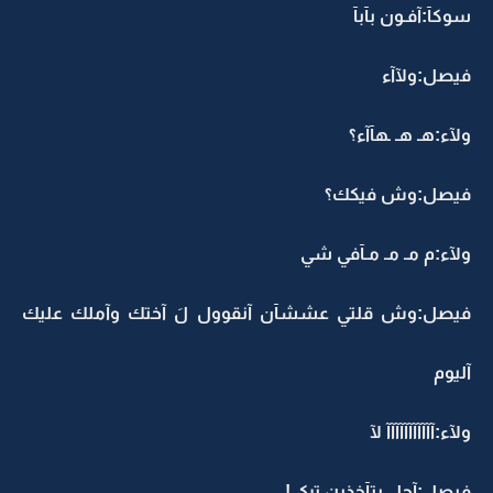
سوكآ:آفـون بآبآ
فيصل:ولآآء
ولآء:هـ هـ ـهآآء؟
فيصل:وش فيكك؟
ولآء:م مـ مـ مـآفي شي
فيصل:وش قلتي عششآن آنقوول لَ آختك وآملك عليك
آليوم
ولآء:آآآآآآآآآآآ لآ
فيصل:آجل بتآخذين تركي!