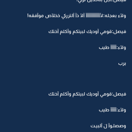
ولآء بعجله:لأآآآآآآآآآآآآ آلآ ذآ آلترركي خخلآص موآفقه!
فيصل:قومي آوديك لبيتكم وآكلم آختك
ولآء:آآآآآ طيب
برب
فيصل:قومي آوديك لبيتكم وآكلم آختك
ولآء:آآآآآ طيب
وصصلـوآ لَ آلبيـت