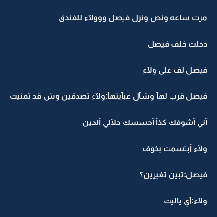
مرت سآعه ونص ونزل فيصل ووولآء للفندق
دخلت خلف فيصل
فيصل لف على ولآء
فيصل قرب لهآ وشآل عبآيتهآ:ولآء تصدقين وش قد تمنيت
آني آشوفك كذآ آحسسك حلآلي آلحين
ولآء آبتسمت بخوف
فيصل:تبين تغيرين؟
ولآء:آي يآليت