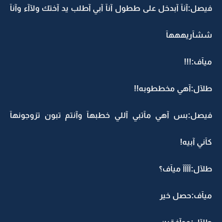
فيصل:آنآ آبدخل على ططول آنآ آبي آطلب يد آختك ولآآء وآنآ
ششآريهههآ
ميآف:!!!
طلآل:آهي مخططوبه!!
فيصل:بس آهي مآتبي آللي خطبهآ وآنتم تبون تزوجونهآ
كآني آبيه!
طلآل:آآآآ ميآف؟
ميآف:حصل خير