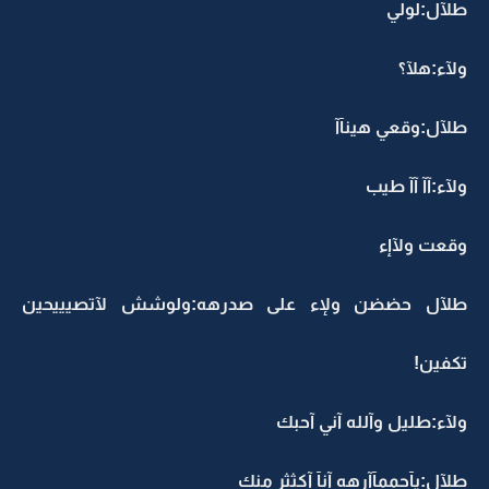
طلآل:لولي
ولآء:هلآ؟
طلآل:وقعي هينآآ
ولآء:آآ آآ طيب
وقعت ولآإء
طلآل حضضن ولإء على صدرهه:ولوشش لآتصيييحين
تكفين!
ولآء:طليل وآلله آني آحبك
طلآل:يآحممآآرهه آنآ آكثثر منك