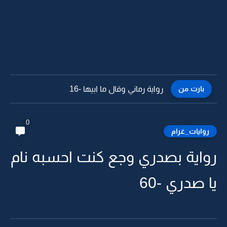
بارت من
رواية رماني وقال ما ابيها -15
0
روايات_غرام
رواية بصدري وجع كنت احسبه نام
يا صدري -60