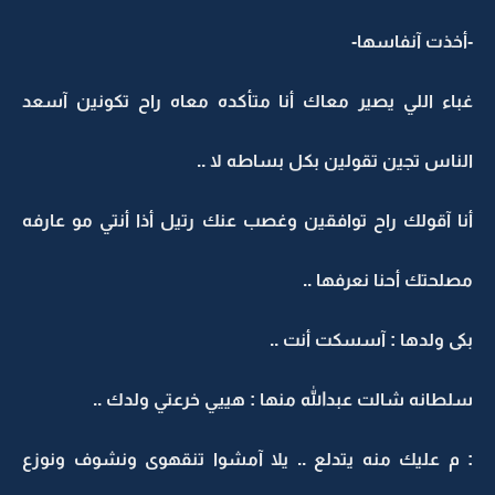
-أخذت آنفاسها-
غباء اللي يصير معاك أنا متأكده معاه راح تكونين آسعد
الناس تجين تقولين بكل بساطه لا ..
أنا آقولك راح توافقين وغصب عنك رتيل أذا أنتي مو عارفه
مصلحتك أحنا نعرفها ..
بكى ولدها : آسسكت أنت ..
سلطانه شالت عبدالله منها : هييي خرعتي ولدك ..
: م عليك منه يتدلع .. يلا آمشوا تنقهوى ونشوف ونوزع