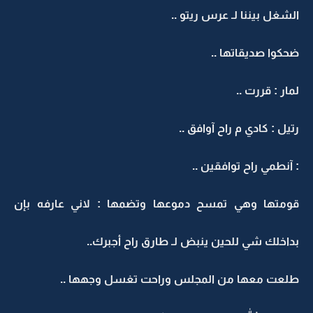
الشغل بيننا لـ عرس ريتو ..
ضحكوا صديقاتها ..
لمار : قررت ..
رتيل : كادي م راح آوافق ..
: آنطمي راح توافقين ..
قومتها وهي تمسح دموعها وتضمها : لاني عارفه بإن
بداخلك شي للحين ينبض لـ طارق راح أجبرك..
طلعت معها من المجلس وراحت تغسل وجهها ..