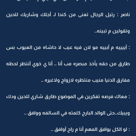
ناصر : رتيل الرجال تعنى من كندا لـ أجلك وشاريك للحين
وتقولين م تبينه..
: آييييه م آبييه مو لان فيه عيب لا حاشاه من العيوب بس
طارق من حقه يأخذ مبصره مب أنا .. أنا ي خوي آنتظر لحظه
مفارق الدنيا منيب منتظره لازواج ولاغيره ..
: معاك فرصه تفكرين في الموضوع طارق شاري للحين ودك
ويبيك..حتى الوالد البارح كلمته في السالفه ووافق ..
: لو الكل يوافق المهم أنا م راح آوافق ..