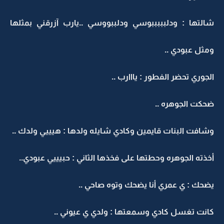
شالتها : ودلبببببوسي ودلببووسي ..يارب آزرقني بمثلها
ومثل عبودي ..
الجوري تحضر الفطور : يااارب ..
ضحكت الجوهره ..
وشافت البنات قايمين وكادي شايله ولدها : هيييي ولدك ..
أخذته الجوهره وحطتها على فخذها الثاني : حبيييي عبودي..
يضحك : ي عمري أنا يضحك وتوه صاحي ..
كانت تغسل كادي وسمعتها : ولدي ي عيوني ..