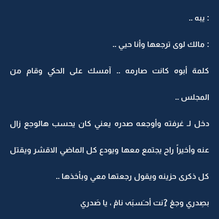
: يبه ..
: مالك لوى ترجعها وأنا حيي ..
كلمة أبوه كانت صارمه .. آمسك على الحكي وقام من
المجلس ..
دخل لـ غرفته وأوجعه صدره يعني كان يحسب هالوجع زال
عنه وأخيراً راح يجتمع معها ويودع كل الماضي الاقشر ويقتل
كل ذكرى حزينه ويقول رجعتها معي وبأخذها ..
بصِدري وجعْ ?ِنت أحـَسبَہ نامْ ، يا صَدري