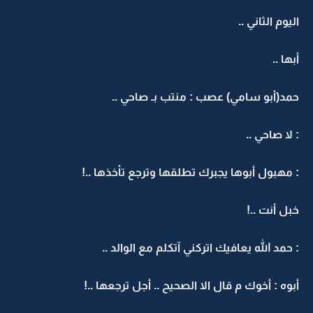
اليوم الثاني ..
أبها ..
حمد(أبو سامي) عصب : منتب بـ صاحي ..
: لا صاحي ..
: مهبول أبوها يجبرك تطلقها وترجع تأخذها ..!
خبل أنت ..!
: حمد الله يعافيك اتركني آتكلم مع الوالد ..
أبوه : أخوك م قال الا الصحيح .. أجل ترجعها ..!