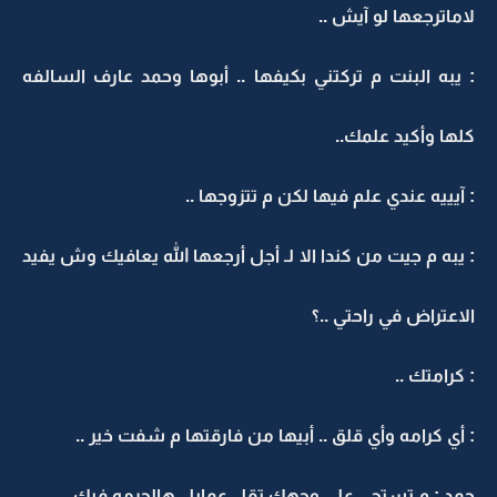
لاماترجعها لو آيش ..
: يبه البنت م تركتني بكيفها .. أبوها وحمد عارف السالفه
كلها وأكيد علمك..
: آيييه عندي علم فيها لكن م تتزوجها ..
: يبه م جيت من كندا الا لـ أجل أرجعها الله يعافيك وش يفيد
الاعتراض في راحتي ..؟
: كرامتك ..
: أي كرامه وأي قلق .. أبيها من فارقتها م شفت خير ..
حمد : م تستحي على وجهك تقل عمايل هالحرمه فيك ..