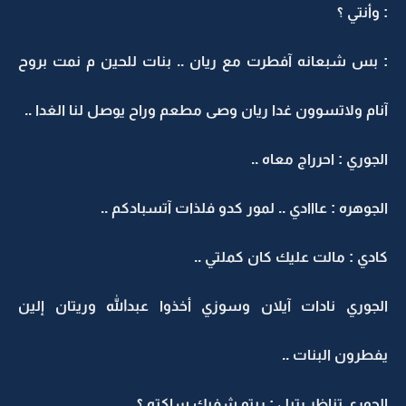
: وأنتي ؟
: بس شبعانه آفطرت مع ريان .. بنات للحين م نمت بروح
آنام ولاتسوون غدا ريان وصى مطعم وراح يوصل لنا الغدا ..
الجوري : احرراج معاه ..
الجوهره : عااادي .. لمور كدو فلذات آتسبادكم ..
كادي : مالت عليك كان كملتي ..
الجوري نادات آيلان وسوزي أخذوا عبدالله وريتان إلين
يفطرون البنات ..
الجوري تناظر رتيل : ريتو شفيك ساكته ؟