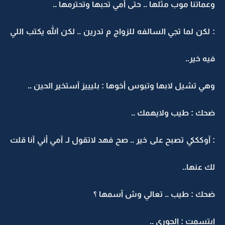
وعماتنا موب مثلها .. حتى أمي تحبها وتحترمها ..
: لكن لما تجي السالفه للزواج م تدرين .. لكن الله يكتب اللي
فيه خير..
وهي تشيل لابها وتبوس أخوها : بليييز آستخير الحين ..
ضحك : طيب ولايهمك ..
: آوكككي تصبح على خير .. صح فهد لاتقول لـ آمي أني آنا قلت
لك عنها..
ضحك : طيب .. تعالي وش آسمها ؟
ابتسمت : الجوري ..