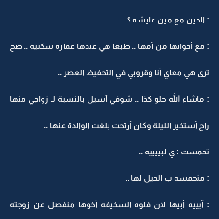
: الحين مع مين عايشه ؟
: مع أخوانها من آمها .. طبعا هي عندها عماره سكنيه .. صح
ترى هي معاي أنا وقروبي في التحفيظ العصر ..
: ماشاء الله حلو كذا .. شوفي آسيل بالنسبة لـ زواجي منها
راح آستخير الليلة وكان آرتحت بلغت الوالدة عنها ..
تحمست : ي لبييييه ..
: متحمسه ب الحيل لها ..
: آيييه أبيها لان فلوه السخيفه أخوها منفصل عن زوجته