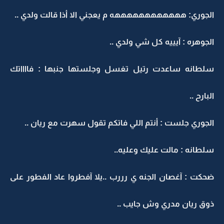
الجوري: ههههههههههههه م يعجني الا أذا قالت ولدي ..
الجوهره : آيييه كل شي ولدي ..
سلطانه ساعدت رتيل تغسل وجلستها جنبها : فااااتك
البارح ..
الجوري جلست : أنتم اللي فاتكم تقول سهرت مع ريان ..
سلطانه : مالت عليك وعليه..
ضحكت : آغصان الجنه ي رررب ..يلا آفطروا عاد الفطور على
ذوق ريان مدري وش جايب ..