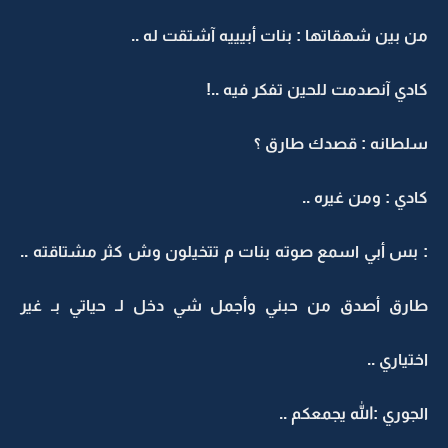
من بين شهقاتها : بنات أبيييه آشتقت له ..
كادي آنصدمت للحين تفكر فيه ..!
سلطانه : قصدك طارق ؟
كادي : ومن غيره ..
: بس أبي اسمع صوته بنات م تتخيلون وش كثر مشتاقته ..
طارق أصدق من حبني وأجمل شي دخل لـ حياتي بـ غير
اختياري ..
الجوري :الله يجمعكم ..