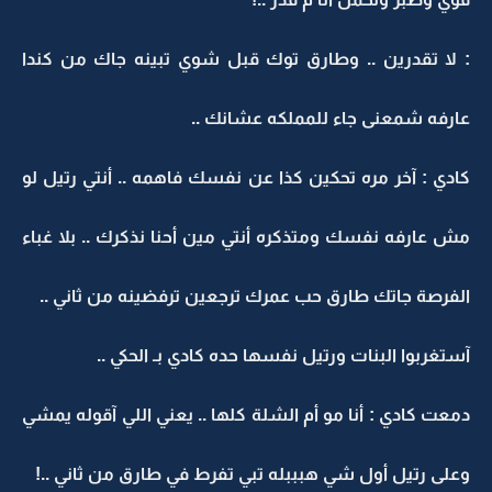
: لا تقدرين .. وطارق توك قبل شوي تبينه جاك من كندا
عارفه شمعنى جاء للمملكه عشانك ..
كادي : آخر مره تحكين كذا عن نفسك فاهمه .. أنتي رتيل لو
مش عارفه نفسك ومتذكره أنتي مين أحنا نذكرك .. بلا غباء
الفرصة جاتك طارق حب عمرك ترجعين ترفضينه من ثاني ..
آستغربوا البنات ورتيل نفسها حده كادي بـ الحكي ..
دمعت كادي : أنا مو أم الشلة كلها .. يعني اللي آقوله يمشي
وعلى رتيل أول شي هبببله تبي تفرط في طارق من ثاني ..!