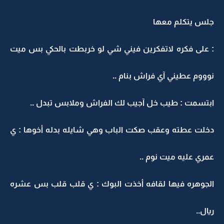
جلس يتكلم معها
: على فكره لاتفكرين فيني شي لو خربطت بالحكي بس ميت
نوووم عطيني آي فراش بنام ..
ابتسمت : طيب خل آجيب لك الفراش وملابس تبدل ..
دخلت عطته وعقب صكت الباب وهي شايله بدله أخوها : ي
عمري عليه ميت نوم ..
الجوهره فيها لقافه أخذت البوك : ي قلب قلب بس عشره
ريال..