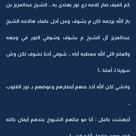
كم كفيف صار للامه ذي نور يهتدى به .. الشيخ عبدالعزيز بن
باز الله يرحمه كان م يشوف ومن آجل علماء هالامه الشيخ
عبدالعزيز آل الشيخ م يشوف وشوفي النور في وجهه
والعلم اللي الله معطيه آياه .. شوفي أحنا نشوف لكن وش
سوينا لـ آمتنا ..!
ولاشي لكن الله أخذ منهم أبصارهم وعوضهم بـ نور القلوب
..
آجهشت بالبكى : أنا مو مثلهم الشيوخ عندهم آيمان بالله
قوي وصبر وتحمل أنا م قدر ..!