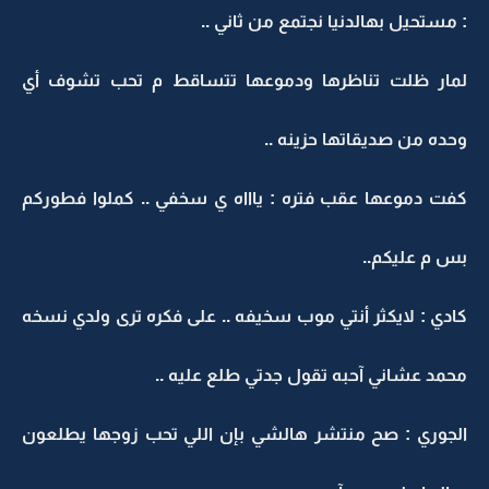
: مستحيل بهالدنيا نجتمع من ثاني ..
لمار ظلت تناظرها ودموعها تتساقط م تحب تشوف أي
وحده من صديقاتها حزينه ..
كفت دموعها عقب فتره : ياااه ي سخفي .. كملوا فطوركم
بس م عليكم..
كادي : لايكثر أنتي موب سخيفه .. على فكره ترى ولدي نسخه
محمد عشاني آحبه تقول جدتي طلع عليه ..
الجوري : صح منتشر هالشي بإن اللي تحب زوجها يطلعون