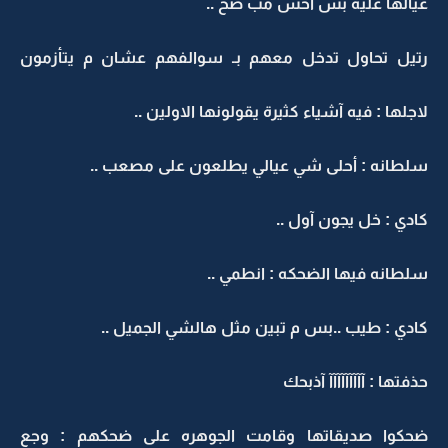
عيالها عليه بس آحس مب صح ..
رتيل تحاول تدخل معهم بـ سوالفهم عشان م يتأزمون
لاجلها : فيه آشياء كثيرة يقولونها الاولين ..
سلطانه : أحلى شي عيالي يطلعون على مصعب ..
كادي : خل يجون آول ..
سلطانه فيها الضحكه : انطمي ..
كادي : طيب ..بس م تبين مثل هالشي الجميل ..
حذفتها : آآآآآآآآآ آذبحك
ضحكوا صديقاتها وقامت الجوهره على ضحكهم : وجع