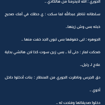
الجوري : الله لايحرمنا من هالكادي ..
سلطانه تناظر عبدالله لما سكت : ي حظك في آمك صحيح
خبله بس وش زينها..
الجوهره : لبى خفوقها بس تبون الجد خفت منها ..
ضحكت لمار : حتى أنا .. بس زين سوت كذا لان هالشي بداية
علاج لـ رتيل..
دق الجرس وناظرت الجوري من المنظار : بنات آدخلوا داخل
أخوي ..
دخلوا صديقاتها وفتحت له ..