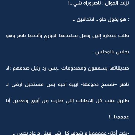
نزلت الجوال : ناصروراه شي ..!
: هو يقول حلو .. لاتخافين ..
ظلت تنتظره إلين وصل ساعدتها الجوري وآخذها ناصر وهو
يجلس بالمجلس ..
صديقاتها يسمعون ومصدومات ..بس رد رتيل صدمهم :لا
ناصر –تمسح دموعها- آيييه آحبه بس مستحيل آرضى لـ
طارق عقب كل الاهانات اللي صارت من أبوي وبعدين أنا
عممميا ..!
-بكت أكثر- عمممميا م شوف كل شي فيني م عاد يحس ..