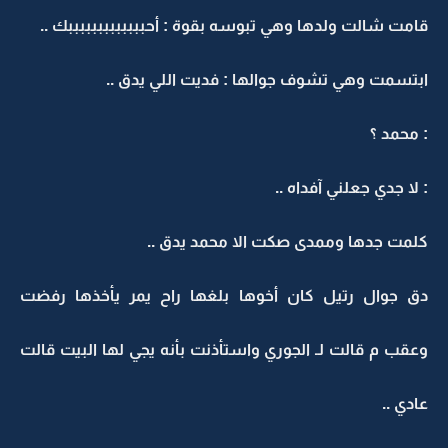
قامت شالت ولدها وهي تبوسه بقوة : أحبببببببببببببك ..
ابتسمت وهي تشوف جوالها : فديت اللي يدق ..
: محمد ؟
: لا جدي جعلني آفداه ..
كلمت جدها وممدى صكت الا محمد يدق ..
دق جوال رتيل كان أخوها بلغها راح يمر يأخذها رفضت
وعقب م قالت لـ الجوري واستأذنت بأنه يجي لها البيت قالت
عادي ..