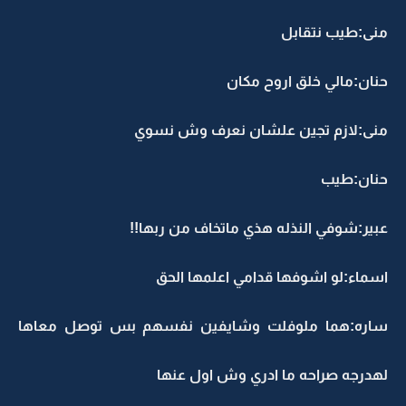
منى:طيب نتقابل
حنان:مالي خلق اروح مكان
منى:لازم تجين علشان نعرف وش نسوي
حنان:طيب
عبير:شوفي النذله هذي ماتخاف من ربها!!
اسماء:لو اشوفها قدامي اعلمها الحق
ساره:هما ملوفلت وشايفين نفسهم بس توصل معاها
لهدرجه صراحه ما ادري وش اول عنها