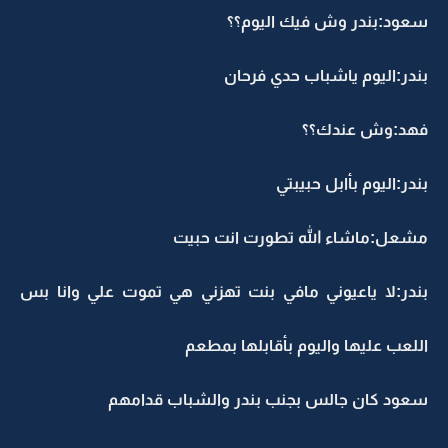
سعود:بندر وش فيك اليوم؟؟
بندر:اليوم ياشباب حدي فرحان
فهد:وش عندك؟؟
بندر:اليوم بأابل حبيبتي
مشعل:ماشاء الله تطورت انت حبيت
بندر:لا ياعيوني مافي بنت تهزني هي تموت علي وانا بس
اللعب عليها واليوم بأقابلها بمطعم
سعود كان جالس بجنب بندر والشباب قدامهم