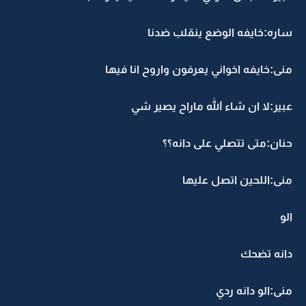
ساره:خايفه الوضع ينقلب ضدنا
منى:خايفه اخواني يعرفون واروح انا فيها
عبير:لا ان شاء الله ماراح يصير شي
حنان:متى تتصلي على دانه؟؟
منى:اللحين اتصل عليها
الو
دانه تضحك
منى:الو دانه ردي