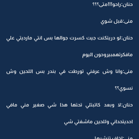
حنان:راحو!!!متى؟؟؟
منى:قبل شوي
حنان:لو دريتكنت جيت كسرت جوالها بس انتي مارديتي علي
مافكرتهمبيروحون اليوم
منى:وانا وش عرفني تورطت في بندر بس اللحين وش
نسوي؟؟
حنان:لا وبعد كاتبتلي تحتها هذا شي صغير مني مافي
احديتحداني وللحين ماشفتي شي
منى:اخاف تنشرها