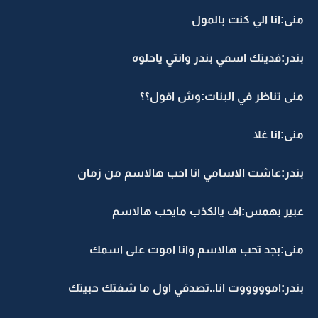
منى:انا الي كنت بالمول
بندر:فديتك اسمي بندر وانتي ياحلوه
منى تناظر في البنات:وش اقول؟؟
منى:انا غلا
بندر:عاشت الاسامي انا احب هالاسم من زمان
عبير بهمس:اف يالكذب مايحب هالاسم
منى:بجد تحب هالاسم وانا اموت على اسمك
بندر:اموووووت انا..تصدقي اول ما شفتك حبيتك