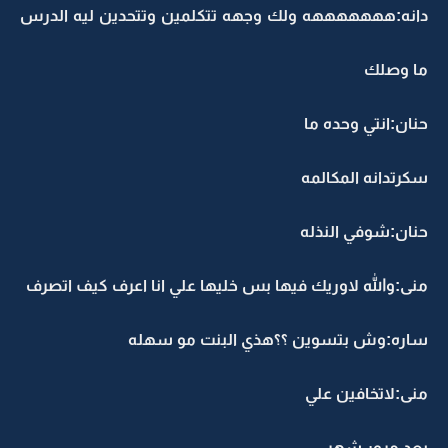
دانه:هههههههه ولك وجهه تتكلمين وتتحدين ليه الدرس
ما وصلك
حنان:انتي وحده ما
سكرتدانه المكالمه
حنان:شوفي النذله
منى:والله لاوريك فيها بس خليها علي انا اعرف كيف اتصرف
ساره:وش بتسوين ؟؟هذي البنت مو سهله
منى:لاتخافين علي
بعد مرور شهر