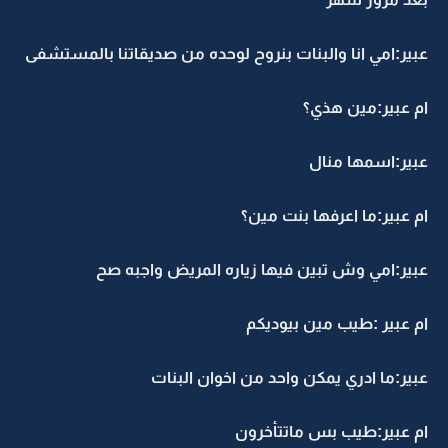
عبير:امي انا والبنات بنروح لوحده من صديقاتنا بالمستشفى
ام عبير:مين هذي؟
عبير:اسمها منال
ام عبير:ما اعرفها بنت مين؟
عبير:امي وش تبين فيها زياره المريض واجبه صح
ام عبير :طيب مين بيوديكم
عبير:ما ادري يمكن واحد من اخوان البنات
ام عبير:طيب بس ماتتأخرون