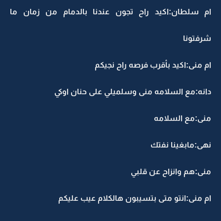
ام سلطان:اكيد راح تجون عندنا بالدمام من زمان ما
شرفتونا
ام منى:اكيد بأقرب فرصه راح نجيكم
دانه:مع السلامه منى وسلميلي على حنان اوكي
منى:مع السلامه
نهى:مابغينا نفتك
منى:هم وانزاح عن قلبي
ام منى:انتو متى بتسيبون هالكلام عيب عليكم