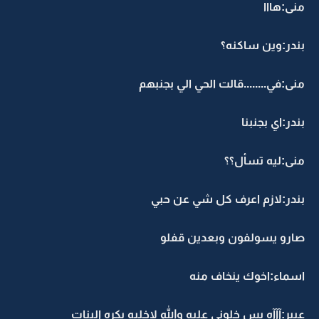
منى:هااا
بندر:وين ساكنه؟
منى:في........قالت الحي الي بجنبهم
بندر:اي بجنبنا
منى:ليه تسأل؟؟
بندر:لازم اعرف كل شي عن حبي
صارو يسولفون وبعدين قفلو
اسماء:اخوك ينخاف منه
عبير:آآآه بس خلوني عليه والله لاخليه يكره البنات