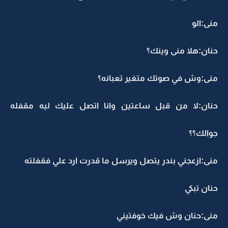
منى:الو
حنان:هلا منى وينك؟
منى:وش في صوتك متغير تعبانه؟
حنان:لا من قبل ساعتين وانا اتصل عليك ليه مقفله
جوالك؟؟
منى:ازعجني بندر يتصل ويرسل ما قدرت ارد علي فقفلته
حنان تبكي
منى:حنان وش فيك خوفتيني