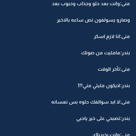
منى:وانت بعد حلو وجذاب وحبوب بعد
وصارو يسولفون نص ساعه بالاخير
منى:انا لازم اسكر
بندر:مامليت من صوتك
منى:تأخر الوقت
بندر:لايكون مليتي مني؟!!
منى:لا ابد سوالفك حلوه بس نعسانه
بندر:تصبحي على خير ياحبي
منى:وانت بخيربااي