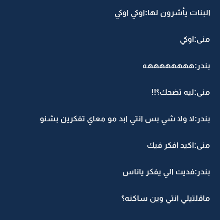
البنات يأشرون لها:اوكي اوكي
منى:اوكي
بندر:ههههههههه
منى:ليه تضحك؟!!
بندر:لا ولا شي بس انتي ابد مو معاي تفكرين بشنو
منى:اكيد افكر فيك
بندر:فديت الي يفكر ياناس
ماقلتيلي انتي وين ساكنه؟