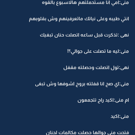
منى:امي انا مستحملتهم هالاسبوع بالقوه
انتي طيبه وعلى نياتك ماتعرفينهم وش بقلوبهم
نهى :تذكرت قبل ساعه اتصلت حنان تبغيك
منى:ليه ما تصلت على جوالي؟!
نهى:تول اتصلت وحصلته مقفل
منى:اي صح انا قفلته بروح اشوفها وش تبغى
ام منى:اكيد راح تتجمعون
منى:اكيد
فتحت منى جوالها حصلت مكالمات لحنان