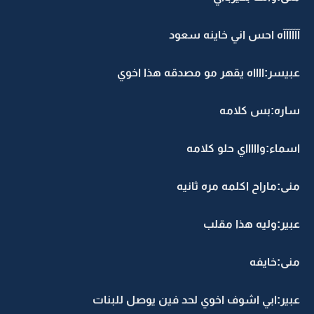
آآآآآآه احس اني خاينه سعود
عبيسر:ااااه يقهر مو مصدقه هذا اخوي
ساره:بس كلامه
اسماء:واااااي حلو كلامه
منى:ماراح اكلمه مره ثانيه
عبير:وليه هذا مقلب
منى:خايفه
عبير:ابي اشوف اخوي لحد فين يوصل للبنات