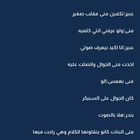
عبير:تكفين منى مقلب صغير
منى:ولو عرفني انتي كلميه
عبير:انا اكيد بيعرف صوتي
اخذت منى الجوال واتصلت عليه
منى بهمس:الو
كان الجوال على السبيكر
بندر:هلا بالصوت
منى البنات كانو ينقلونها الكلام وهي راحت فيها