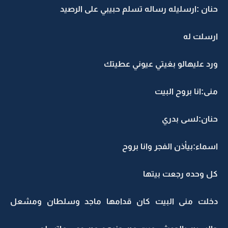
حنان :ارسليله رساله تسلم حبيبي على الرصيد
ارسلت له
ورد عليهالو بغيتي عيوني عطيتك
منى:انا بروح البيت
حنان:لسى بدري
اسماء:بيأذن الفجر وانا بروح
كل وحده رجعت بيتها
دخلت منى البيت كان قدامها ماجد وسلطان ومشعل