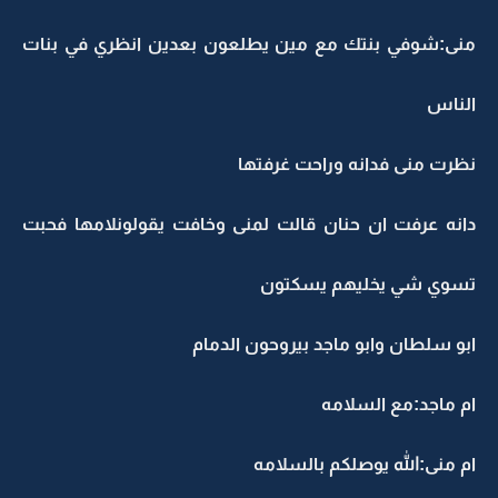
منى:شوفي بنتك مع مين يطلعون بعدين انظري في بنات
الناس
نظرت منى فدانه وراحت غرفتها
دانه عرفت ان حنان قالت لمنى وخافت يقولونلامها فحبت
تسوي شي يخليهم يسكتون
ابو سلطان وابو ماجد بيروحون الدمام
ام ماجد:مع السلامه
ام منى:الله يوصلكم بالسلامه