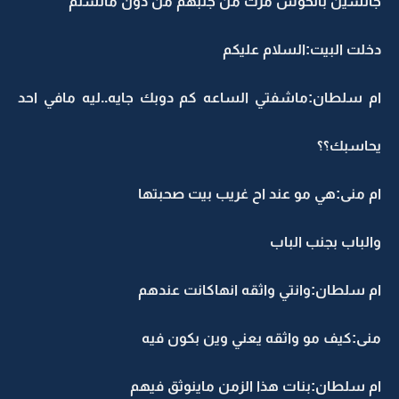
جالسين بالحوش مرت من جنبهم من دون ماتسلم
دخلت البيت:السلام عليكم
ام سلطان:ماشفتي الساعه كم دوبك جايه..ليه مافي احد
يحاسبك؟؟
ام منى:هي مو عند اح غريب بيت صحبتها
والباب بجنب الباب
ام سلطان:وانتي واثقه انهاكانت عندهم
منى:كيف مو واثقه يعني وين بكون فيه
ام سلطان:بنات هذا الزمن ماينوثق فيهم