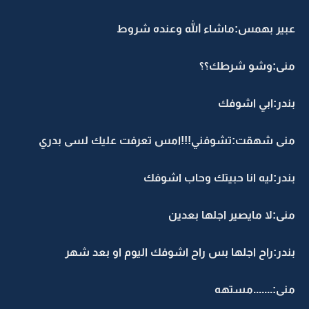
عبير بهمس:ماشاء الله وعنده شروط
منى:وشو شرطك؟؟
بندر:ابي اشوفك
منى شهقت:تشوفني!!!امس تعرفت عليك لسى بدري
بندر:ليه انا حبيتك وحاب اشوفك
منى:لا مايصير اجلها بعدين
بندر:راح اجلها بس راح اشوفك اليوم او بعد شهر
منى:.......مستهه