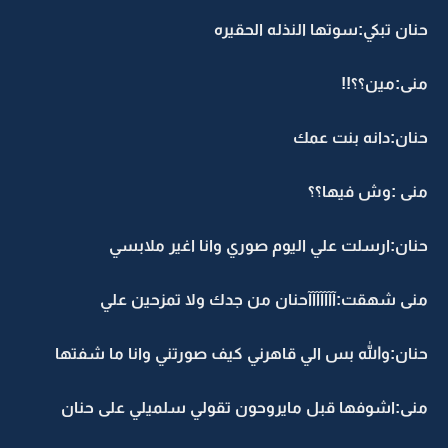
حنان تبكي:سوتها النذله الحقيره
منى:مين؟؟!!
حنان:دانه بنت عمك
منى :وش فيها؟؟
حنان:ارسلت علي اليوم صوري وانا اغير ملابسي
منى شهقت:آآآآآآآحنان من جدك ولا تمزحين علي
حنان:والله بس الي قاهرني كيف صورتني وانا ما شفتها
منى:اشوفها قبل مايروحون تقولي سلميلي على حنان