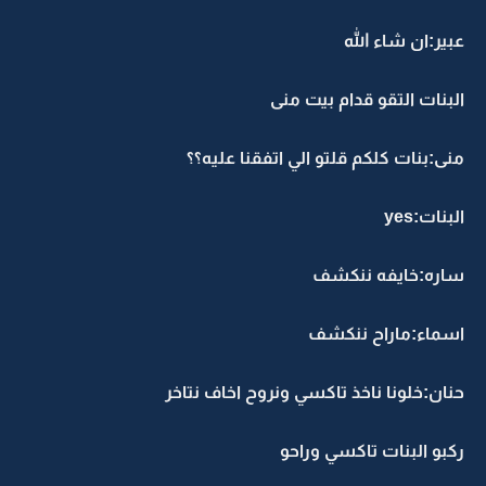
عبير:ان شاء الله
البنات التقو قدام بيت منى
منى:بنات كلكم قلتو الي اتفقنا عليه؟؟
البنات:yes
ساره:خايفه ننكشف
اسماء:ماراح ننكشف
حنان:خلونا ناخذ تاكسي ونروح اخاف نتاخر
ركبو البنات تاكسي وراحو