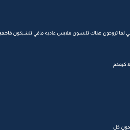
ي لما تروحون هناك تلبسون ملابس عاديه مافي تتشيكون فاهمي
ا كيفكم
وحون كل