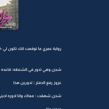
رواية عمري ما توقعت انك تكون لي -6
شجن وهي تدور في الشنطه: قاعده 
عزوز رفع الدفتر : تدورين هذا
شجن شهقت : معاك وانا ادوره اديني
عزوز: مافي