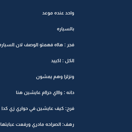
واحد عنده موعد
بالسياره
فجر : هااه فهمتو الوصف لان السياره
الكل : اكييد
ونزلزا وهم يمشون
دانه : واااي حراام عايشين هنا
فرح: كيف عايشين في حواري زي كدا
رهف: الصراحه مادري ورفعت عبايتها