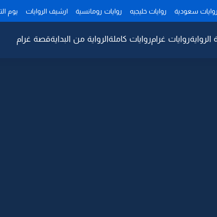
وايات سعودية
روايات خليجيه
روايات رومانسية
ارشيف الروايات
يوم ال
 الرواية
روايات غرام
روايات كاملة
الرواية من البداية
قصة غرام