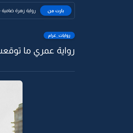
بارت من
رواية زهرة ضامية -26
روايات_غرام
رواية عمري ما توقعت