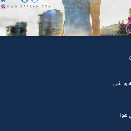
ادور شي
 هوا