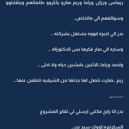
ريماس ورزان وراما وريم صارو يكثروو طلعاتهم ويتقابلوو
وسوالفهم الي ماتخلص..
بدر الي اجبره ابووه يشتغل بشركته ..
وساره الي صار فكرها بس الدكتورااه ..
واحمد وراما..الاثنين عايشين حياه ولا احلى ..
ريم ..صارت تتصل لها جدتها من الشرقيه تتطمن عنها ..
..........,,
بدر:انا رايح مكتبي ارسلي لي تقاير المشروع
السكرتيره:اووك سيد بدر..