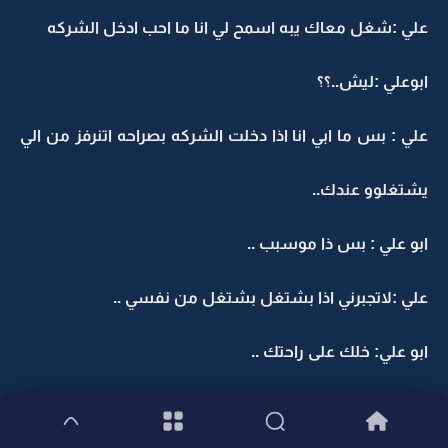
علي :شغل معاك يبه اسمح لي انا ما احب ادخل الشركه
ابوعلي :ليش..؟؟
علي : بس ما ابي انا اذا دخلت الشركه بصراحه اتنرفز من الي
يشتغلوو عندك..
ابو علي : بس ذا موسبب ..
علي :لاتجبرني اذا بشتغل بشتغل من نفسي ..
ابو علي: خلك على راحتك ..
علي:يبه استأذن ..