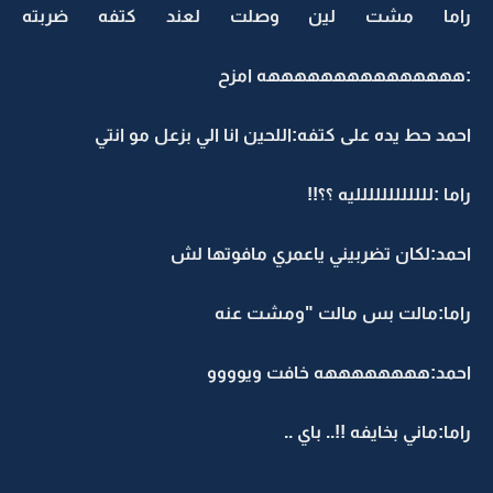
راما مشت لين وصلت لعند كتفه ضربته
:هههههههههههههههه امزح
احمد حط يده على كتفه:اللحين انا الي بزعل مو انتي
راما :لللللللللللليه ؟؟!!
احمد:لكان تضربيني ياعمري مافوتها لش
راما:مالت بس مالت "ومشت عنه
احمد:ههههههههه خافت ويوووو
راما:ماني بخايفه !!.. باي ..
................