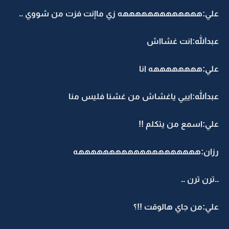
علي:هههههههههههههه زي ماإنت فزت من شووي ..
عبدالله:انت غشااش
علي:ههههههههه انا
عبدالله:اييي ياغشاش من غشنا فليس منا
علي:اسمع من يتكلم !!
رزان:ههههههههههههههههههههه
..ترن ترن ..
علي:من جاي هالوقت !!؟