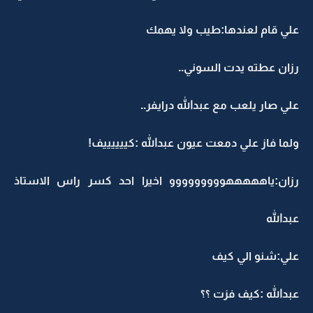
علي قام لعندها:طيب ولا يهمك
رزان عطته يدت السوني..
علي صار يلعب مع عبدالله درايفر..
ولما فاز علي دمعت عيون عبدالله :كييييييف!
رزان:ياهههههووووووووو اخيرا احد كسر راس الاستاذ
عبدالله
علي:شنو الي كيف
عبدالله :كيف فزت ؟؟