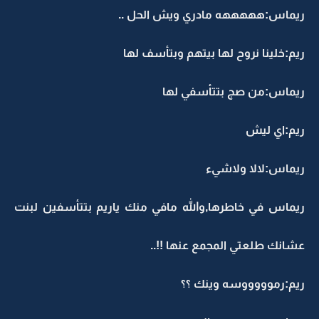
ريماس:هههههه مادري ويش الحل ..
ريم:خلينا نروح لها بيتهم وبتأسف لها
ريماس:من صج بتتأسفي لها
ريم:اي ليش
ريماس:لالا ولاشيء
ريماس في خاطرها,والله مافي منك ياريم بتتأسفين لبنت
عشانك طلعتي المجمع عنها !!..
ريم:رموووووسه وينك ؟؟