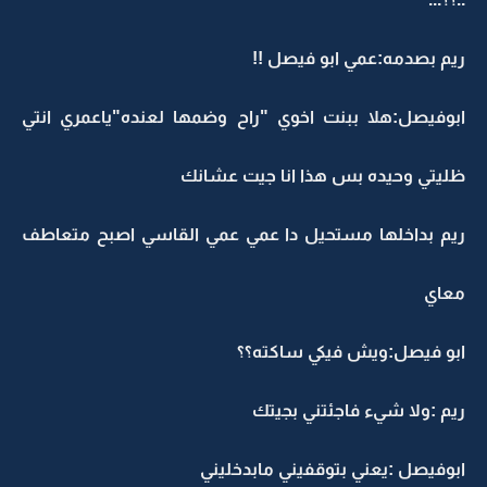
ريم بصدمه:عمي ابو فيصل !!
ابوفيصل:هلا ببنت اخوي "راح وضمها لعنده"ياعمري انتي
ظليتي وحيده بس هذا انا جيت عشانك
ريم بداخلها مستحيل دا عمي عمي القاسي اصبح متعاطف
معاي
ابو فيصل:ويش فيكي ساكته؟؟
ريم :ولا شيء فاجئتني بجيتك
ابوفيصل :يعني بتوقفيني مابدخليني