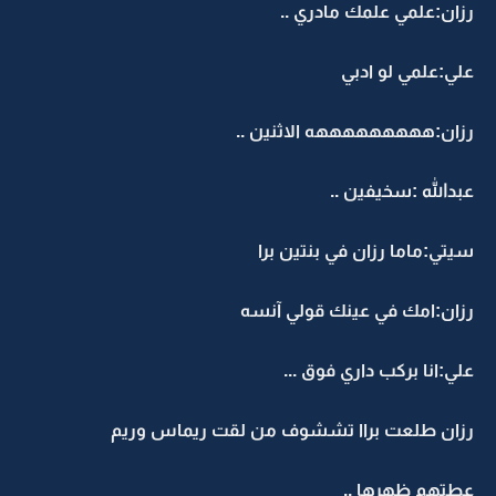
رزان:علمي علمك مادري ..
علي:علمي لو ادبي
رزان:هههههههههه الاثنين ..
عبدالله :سخيفين ..
سيتي:ماما رزان في بنتين برا
رزان:امك في عينك قولي آنسه
علي:انا بركب داري فوق ...
رزان طلعت براا تششوف من لقت ريماس وريم
عطتهم ظهرها ..