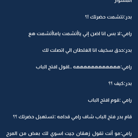
المشوار
بدر:تتشمت حضرتك !؟
رامي:لا بس انا اضن إني ياأتشمت ياماأتشمت هع
بدر:حدق سخيف انا الغلطان الي اتصلت لك
رامي:ههههههههههههه ..اقول افتح الباب
بدر:كيف ؟؟
رامي :قوم افتح الباب
قام بدر فتح الباب شاف رامي قدامه :تستهبل حضرتك ؟؟
رامي:مو أنت تقول زهقان جيت اسوي لك بعض من المرح