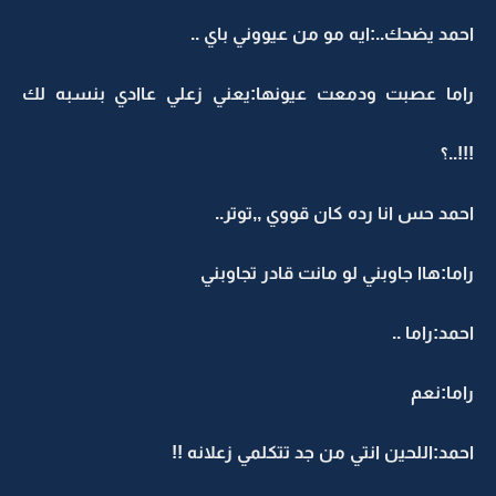
احمد يضحك..:ايه مو من عيووني باي ..
راما عصبت ودمعت عيونها:يعني زعلي عاادي بنسبه لك
!!!..؟
احمد حس انا رده كان قووي ,,توتر..
راما:هاا جاوبني لو مانت قادر تجاوبني
احمد:راما ..
راما:نعم
احمد:اللحين انتي من جد تتكلمي زعلانه !!