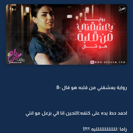
رواية يعشقني من قلبه هو قال -8
احمد حط يده على كتفه:اللحين انا الي بزعل مو انتي
راما :لللللللللللليه ؟؟!!