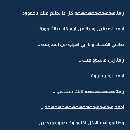
راما:هههههههههههه كل ذا يطلع منك ياحموود
احمد:تصدقين ومرة من ايام كنت بالثانووية..
صادني الاستاذ وانا ابي اهرب من المدرسه ..
راما:زين ماسوو فيك ..
احمد:ليه ياحلووة
راما:ههههههههه لانك مشاغب ..
احمد:هههههههههههههههههههه ..
وطلبوو لهم الاكل اكلوو وخلصووو وبعدين