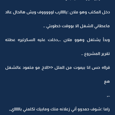
دخل المكتب وهو ملان :يااااارب اوووووف ويش هالحال عااد
ماعطاني الشغل الا بووقت خطوبتي ..
وبدأ يشتغل وهوو ملان ..,دخلت عليه السكرتيره عطته
تقرير المشروع ..
قرااه حس انا بيموت من الملل <<الاخ مو متعود عالشغل
هع
..,
راما :شوف حمدوو أني زعلانه منك ومابيك تكلمني بااااااي,,