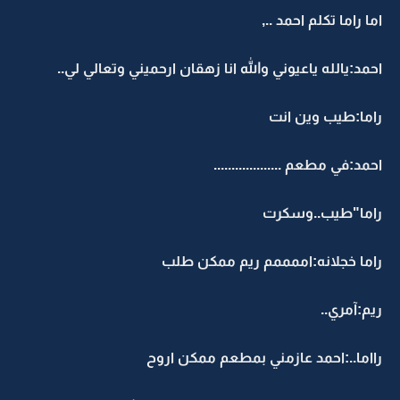
اما راما تكلم احمد ..,
احمد:يالله ياعيوني والله انا زهقان ارحميني وتعالي لي..
راما:طيب وين انت
احمد:في مطعم ...................
راما"طيب..وسكرت
راما خجلانه:اممممم ريم ممكن طلب
ريم:آمري..
رااما..:احمد عازمني بمطعم ممكن اروح