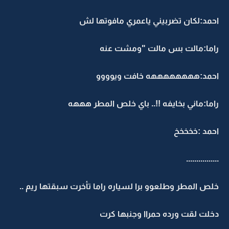
احمد:لكان تضربيني ياعمري مافوتها لش
راما:مالت بس مالت "ومشت عنه
احمد:ههههههههه خافت ويوووو
راما:ماني بخايفه !!.. باي خلص المطر هههه
احمد :خخخخخ
................
خلص المطر وطلعوو برا لسياره راما تأخرت سبقتها ريم ..
دخلت لقت ورده حمراا وجنبها كرت