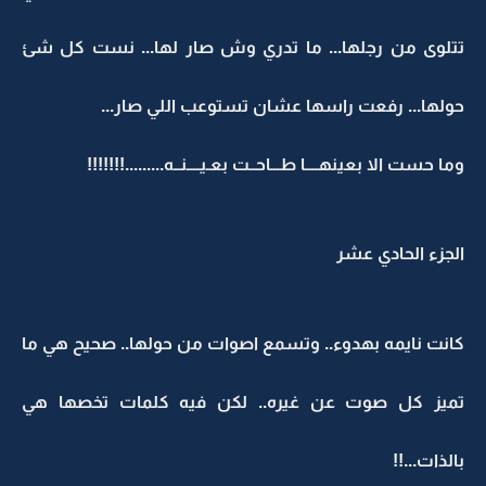
تتلوى من رجلها... ما تدري وش صار لها... نست كل شئ
حولها... رفعت راسها عشان تستوعب اللي صار...
وما حست الا بعينهــــا طـــاحــت بعـيــــنــه.........!!!!!!!
الجزء الحادي عشر
كانت نايمه بهدوء.. وتسمع اصوات من حولها.. صحيح هي ما
تميز كل صوت عن غيره.. لكن فيه كلمات تخصها هي
بالذات...!!