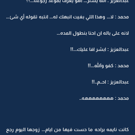
عبدالعزيز : الله يستر... اهو يعرف بموعد رجوعنا...؟؟
محمد : لا... وهذا اللي بغيت انبهك له... انتبه تقوله أي شئ...
لانه على باله ان احنا بنطول المده...
عبدالعزيز : ابشر افا عليك...!!
محمد : كفو والله...!!
عبدالعزيز : احــم..!!
محمد : ههههههههه..
كانت نايمه براحه ما حست فيها من ايام... زوجها اليوم رجع