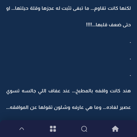
لكنها كانت تقاوم... ما تبغى تثبت له عجزها وقلة حيلتها... او
حتى ضعف قلبها...!!!!
.
.
.
هند كانت واقفه بالمطبخ... عند عفاف اللي جالسه تسوي
عصير لغاده... وما هي عارفه وشلون تقولها عن الموافقه...
اهي مرتاحه من بعد الاستخاره.. لكن تحس ان حياها يمنعها