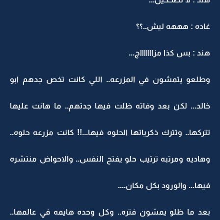
غاده : هههه ليش..؟؟
هند : بس كذا مزاااااااج...
وطلعو يتمشون في المزرعه.. اللي كانت تخص جدهم ابو
خالد... لكن بعد وفاته ظلت فيها جدتهم.. ما هانت عليها
تتركها.. وتترك ذكرياتها الحلوه فيها...!! كانت مزرعه حلوه..
وهاديه ومرتبه ترتيب حلو يفتح النفس.. والاحواض منتشره
فيها... والورود بكل مكان....
بعد ما ظلو يمشون فتره.. وكل وحده هايمه في عالمها..