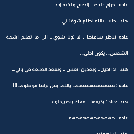
غاده : حرام عليك... الصبح ما فيه احد...
هند : طيب يالله نطلع شوقتيني...
غاده تناظر ساعتها : لا تونا شوي... الى ما تطلع اشعة
الشمس... يكون احلى...
هند : لا الحين.. وبعدين انعس... وتقعد الطلعه في بالي...
غاده : ههههههههههه... يالله.. بس تراها مو حلوه...!!!
هند بعناد : بكيفها... معك بتصيرحلوه...
غاده : ههههههههههههه..
هند : لا تضحكين...