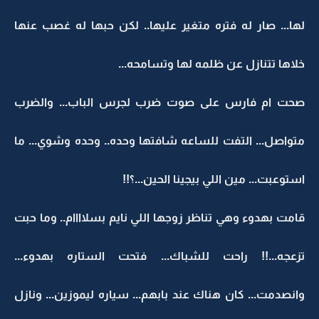
لها... صار له فتره متغير عليها.. لكن حبها له غصب عنها
خلاها تتنازل عن ظلمه لها وتسامحه...
صحت ام فارس على صوت ضرب لجرس الباب... والضرب
متواصل... التفت للساعه شافتها وحده.. وحده وشوي... ما
استوعبت... مين اللي بيجينا الحين...؟!!
قامت بهدوء وهي تناظر زوجها اللي نايم بسلاااام.. وما حبت
تزعجه...!! راحت للشباك... فتحت الستاره بهدوء...
وانصدمت... كان هناك عند بابهم... سياره ليموزين... ونازل