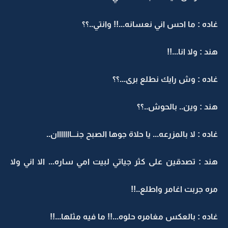
غاده : ما احس اني نعسانه...!! وانتي..؟؟
هند : ولا انا...!!
غاده : وش رايك نطلع برى...؟؟
هند : وين.. بالحوش..؟؟
غاده : لا بالمزرعه... يا حلاة جوها الصبح جنـــااااااان..
هند : تصدقين على كثر جياتي لبيت امي ساره... الا اني ولا
مره جربت اغامر واطلع..!!
غاده : بالعكس مغامره حلوه...!! ما فيه مثلها...!!