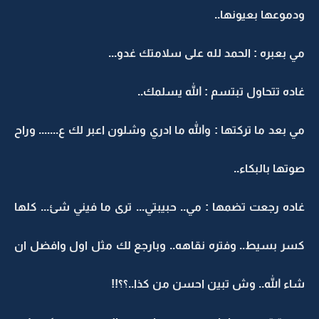
ودموعها بعيونها..
مي بعبره : الحمد لله على سلامتك غدو...
غاده تتحاول تبتسم : الله يسلمك..
مي بعد ما تركتها : والله ما ادري وشلون اعبر لك ع....... وراح
صوتها بالبكاء..
غاده رجعت تضمها : مي.. حبيبتي... ترى ما فيني شئ... كلها
كسر بسيط.. وفتره نقاهه.. وبارجع لك مثل اول وافضل ان
شاء الله.. وش تبين احسن من كذا..؟؟!!