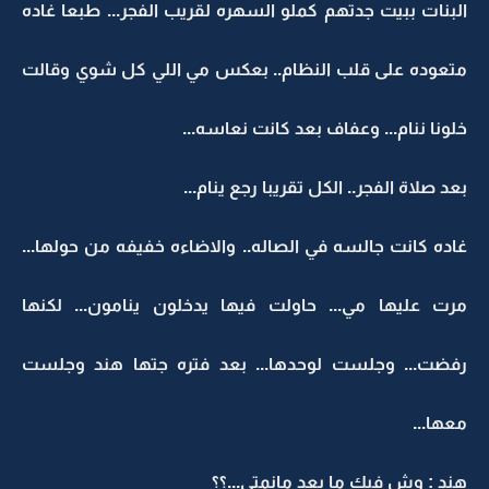
البنات ببيت جدتهم كملو السهره لقريب الفجر... طبعا غاده
متعوده على قلب النظام.. بعكس مي اللي كل شوي وقالت
خلونا ننام... وعفاف بعد كانت نعاسه...
بعد صلاة الفجر.. الكل تقريبا رجع ينام...
غاده كانت جالسه في الصاله.. والاضاءه خفيفه من حولها...
مرت عليها مي... حاولت فيها يدخلون ينامون... لكنها
رفضت... وجلست لوحدها... بعد فتره جتها هند وجلست
معها...
هند : وش فيك ما بعد مانمتي...؟؟