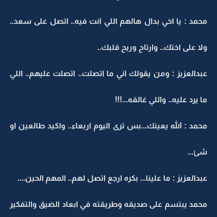
محمد : يا اخي بدال هالهم اللي انت فيه.. اتصل على سعد..
ولا على اختك.. وارتاح وريح قلبك..
عبدالعزيز : ومن يقولك اني ما اتصلت.. اتصلت عليهم.. اللي
ما يرد عليه.. واللي غالقه...!!!
محمد : الله يعينك...بس ترى اليوم اربعاء.. واكيد طالعين او
شئ...
عبدالعزيز : ما علينا... بكره ارجع اتصل لهم.. المهم الحين....
محمد يبتسم على صديقه وطريقته في ابعاد الضيق والتفكير