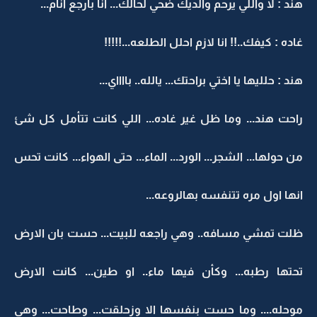
هند : لا واللي يرحم والديك ضحي لحالك... انا بارجع انام...
غاده : كيفك..!! انا لازم احلل الطلعه...!!!!!
هند : حلليها يا اختي براحتك... يالله.. بااااي...
راحت هند... وما ظل غير غاده... اللي كانت تتأمل كل شئ
من حولها... الشجر... الورد... الماء... حتى الهواء... كانت تحس
انها اول مره تتنفسه بهالروعه...
ظلت تمشي مسافه.. وهي راجعه للبيت... حست بان الارض
تحتها رطبه... وكأن فيها ماء.. او طين... كانت الارض
موحله.... وما حست بنفسها الا وزحلقت... وطاحت... وهي