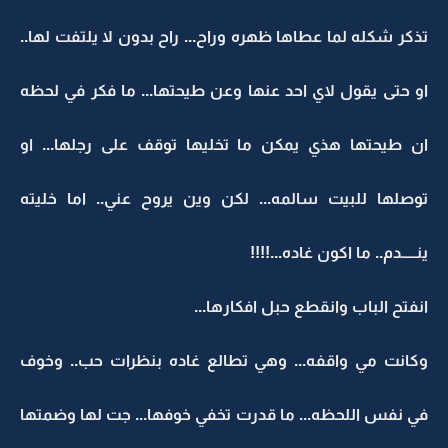
تذكر شكله لما عطاها ظهره وراح... راح بدون لا يلتفت لها..
او حتى يقول لاي احد عنها وعن طيحتها... ما فكر في لحظه
ان طيحتها هذي يمكن ما تخليها توقف على رجلها... او
توصلها للبيت سالمه... لكن وين يروح عني.. اما خليته
ينـــــدم.. ما اكون غاده...!!!!
انفتح الباب وانقطع حبل افكارها...
وكانت مي واقفه... وهي تطالع غاده بنظرات حب.. وخوف
في نفس اللحظه... ما قدرت تخفي خوفها... جت لها وضمتها