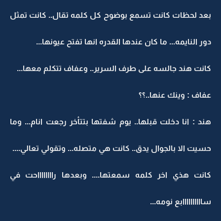
بعد لحظات كانت تسمع بوضوح كل كلمه تقال.. كانت تمثل
دور النايمه... ما كان عندها القدره انها تفتح عيونها...
كانت هند جالسه على طرف السرير.. وعفاف تتكلم معها...
عفاف : وينك عنها..؟؟
هند : انا دخلت قبلها.. يوم شفتها بتتأخر رجعت انام... وما
حسيت الا بالجوال يدق.. كانت هي متصله... وتقولي تعالي....
كانت هذي اخر كلمه سمعتها.... وبعدها رااااااااحت في
ساااااااااابع نومه...