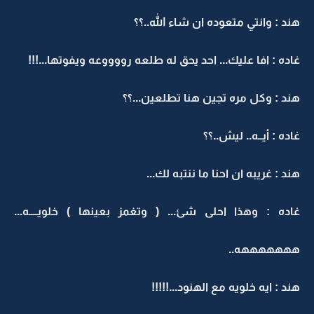
هند : وانتي متعوده ان شاء الله..؟؟
غاده : افا عليك... احد يحق له طلعه رووووعه ويفوتها...!!!
هند : وكل مره تجين هنا تطلعين...؟؟
غاده : أيــه.. ليش..؟؟
هند : غريبه ان احنا ما ننتبه لك...
غاده : وهذا احلى شئ... ( وتغمز بعينها ) خلويــــه...
هههههههه..
هند : ايه خلويه مع الهنود...!!!!!