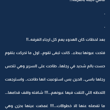
.
.
بعد لحظات كان الهدوء يعم كل ارجاء الغرفه..!!
فتحت عيونها ببطء.. كانت تبغى تقوم.. اول ما تحركت بتقوم
حست بالم شديد في رجلها.. طاحت على السرير وهي تتحس
رجلها باسى.. الحين بس استوعبت انها طاحت.. واسترجعت
اللحظه اللي التقت فيها عيونهم...!!! شافته واقف قدامها...
ما تفصله عنها الا خطوااات...!!! غمضت عينها بحزن وهي