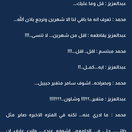
عبدالعزيز : قل وما عليك...
محمد : تعرف انه ما باقي لنا الا شهرين ونرجع باذن الله...
عبدالعزيز يقاطعه : اقل من شهرين... لا تنسى..!!!
محمد مبتسم : اقل.. اقل...!!!
عبدالعزيز : ايه...كمــل..!!
محمد : وبصراحه.. اشوف سامر متغير حيييل...
عبدالعزيز : متغير..؟؟!!! وشلون..؟؟؟!!!!
محمد : ما ادري عنه... لكنه في الفتره الاخيره صاير مثل
ظلي... حتى في الجامعه.. اشوفه عندي... وانت عارف ان