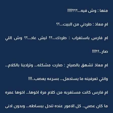
منها : وش فيه...؟؟؟!!!!
ام معاذ : طردني من البيت...؟؟
ام فارس باستغراب : طردك...؟؟ ليش عاد...؟؟ وش اللي
صار..؟؟!!!
ام معاذ تشهق بالصياح : صارت مشكله... وترادينا بالكلام...
وانتي تعرفينه ما يستحمل... بسرعه يعصب..!!!
ام فارس كانت مستغربه من كلام مرة اخوها... اخوها عمره
ما كان عصبي.. كل الامور عنده تنحل ببساطه... وبدون ادنى