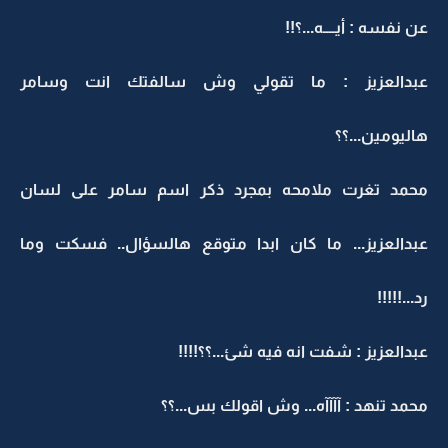
عن نفسه : أيــــه...؟!!
عبدالعزيز : ما تقولي وش سالفتك انت وسامر
هاليومين...؟؟
محمد تغرت ملامحه بمجرد ذكر اسم سامر على لسان
عبدالعزيز... ما كان ابدا متوقع هالسؤال.. فسكت وما
رد...!!!!!
عبدالعزيز : شفت انه فيه شئ...؟؟!!!!
محمد تنهد : آآآآه... وش اقولك بس...؟؟