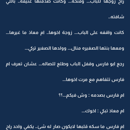
راح زوجها للباب... وفتحه... وكانت صدمتها عنيفه.. باللي
شافته..
كانت واقفه على الباب... زوجة اخوها.. ام معاذ ما غيرها...
ومعها بنتها الصغيره منال... وولدها الصغير تركي...
رجع ابو فارس وقفل الباب وطلع للصاله... عشان تعرف ام
فارس تتفاهم مع مرت اخوها...
ام فارس بصدمه : وش فيكم...؟؟
ام معاذ تبكي : اخوك...
ام فارس ما سكه قلبها لايكون صار له شئ.. يكفي واحد راح