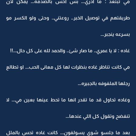
مي تبتعد : ما ادري... بس احس بالصدمه... يمكن لان
طريقتهم في توصيل الخبر.. روعتني.. وحتى ولو الكسر مو
بسرعه ينجبر...
غاده : لا يا عمري.. ما صار شئ.. والحمد لله على كل حال...!!
مي كانت تناظر غاده بنظرات لها كل معانى الحب... او تطالع
رجلها الملفوفه بالجبيره...
وغاده تحاول قد ما تقدر انها ما تحط عينها بعين مي... لا
تنفضح وتقول كل اللي عندها...
بعد ما جلسو شوي يسولفون... كانت غاده تحس بالملل