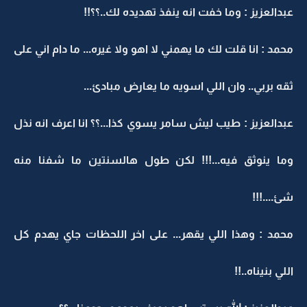
عبدالعزيز : وما خفت انه ينفذ تهديده لك..؟؟!!
محمد : انا قلت لك ما يهمني لا اهو ولا غيره... ما دام اني على
ثقه بربي.. وان اللي اسويه ما يعارض مبادئ...
عبدالعزيز : طيب ليش سامر يسوي كذا...؟؟ انا اعرف انه نذل
وما ينوثق فيه...!!! لكن طول هالسنتين ما شفنا منه
شئ....!!!
محمد : وهذا اللي يقهر... على اخر اللحظات جاي يهدم كل
اللي بنيناه..!!