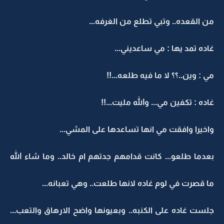
من القعده.. وتبي تطلع من الغرفه...
غاده تمد يها : مي ساعديني...
مي : وين..؟؟ لا ما فيه طلعه...!!
غاده : تكفين مي... والله مليت...!!
واخيرا وافقت مي انها تساعدها على المشي...
بعدما طلعو... كانت قدامهم جدتهم ام خالد.. وما شاء الله
ما قصرت في لوم غاده لانها طلعت.. وهي تعبانه...
جلست غاده على الكنبه.. وبعيونها واضح الارهاق والتعب...