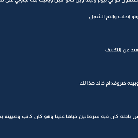
وتو انحلت والتم الشمل
يد عن التكييف
يده ضروف:ام خالد هذا لك
 باجله كان فيه سرطانين خباها علينا وهو كان كاتب وصييته بد