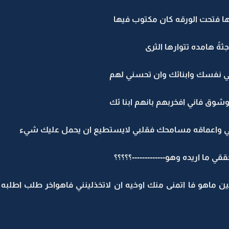
 فتحت الورقه كان مكتوب فيها
جثةً هامده تتوارها الثرى
له في نفسك وابنائك وان تحسني لهم
د وشوق فاني افخربهم بانهم ابنا ئك
 قلبي واعماقه مسامحك فقلبي لايستطيع ان يحمل عليك شيء
ي ما اريده وهو-------------؟؟؟؟؟
 ماهو فا اتمنى منك اوخيه ان لاتخذلينني فاهواخر طلب اطلب