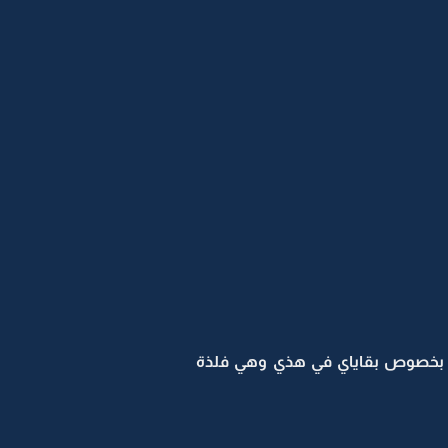
ه بخصوص بقاياي في هذي وهي فلذة