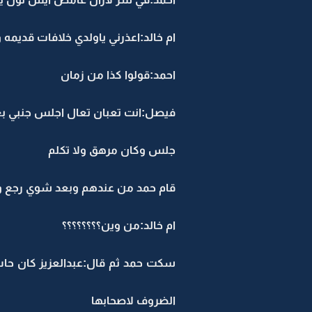
ام خالد:اعذرني ياولدي خلافات قديمه 
احمد:قولوا كذا من زمان
فيصل:انت تعبان تعال اجلس جنبي بع
جلس وكان مرهق ولا تكلم
قام حمد من عندهم وبعد شوي رجع وب
ام خالد:من وين؟؟؟؟؟؟؟؟
سكت حمد ثم قال:عبدالعزيز كان حاس
الضروف لاصحابها