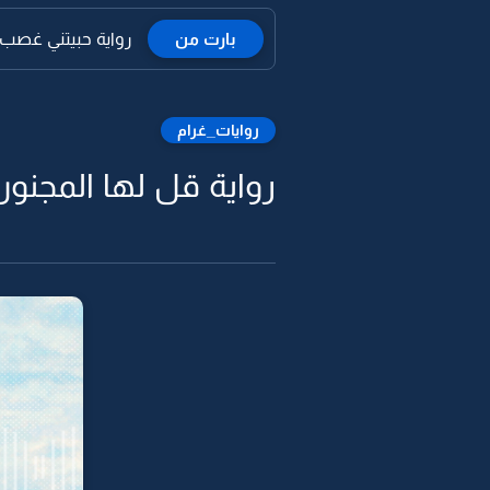
بارت من
رواية حبيتني غصب 
روايات_غرام
رواية قل لها المجنون