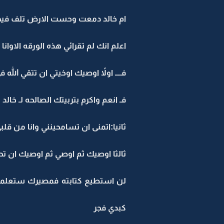
ام خالد دمعت وحست الارض تلف فيها
اعلم انك لم تقرائي هذه الورقه الاوانا 
فــــ اولاً اوصيك اوخيتي ان تتقي ال
فـ انعم واكرم بتربيتك الصالحه لـ خال
ثانيا:اتمنى ان تسامحينني وانا من
ثالثا اوصيك ثم اوصي ثم اوصيك ان تحقق
لن استطيع كتابته فمصيرك ستعلمين
كبدي فجر