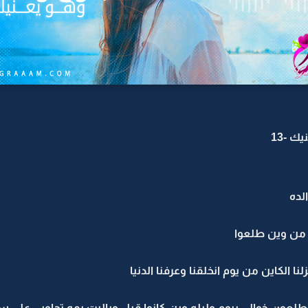
ك -13
لده
 من وين طلعوا
الكاين من يوم انخلقنا وعرفنا الدنيا
عون خوالي بيوم وليله وين كانوا قبل وياليت يمه تجاوبي على س