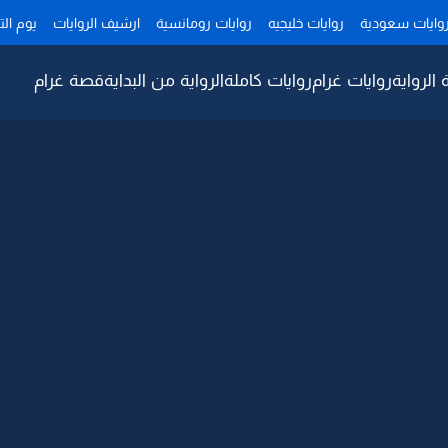
وايات سعودية
روايات خليجيه
روايات رومانسية
ارشيف الروايات
يوم ال
 الرواية
روايات غرام
روايات كاملة
الرواية من البداية
قصة غرام