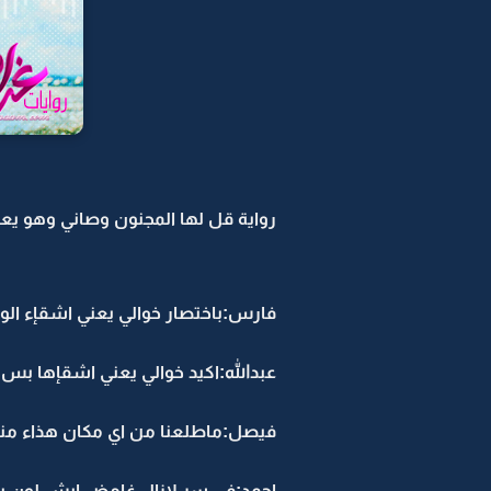
رواية قل لها المجنون وصاني وهو يعني
فارس:باختصار خوالي يعني اشقإء الوا
عبدالله:اكيد خوالي يعني اشقإها بس
فيصل:ماطلعنا من اي مكان هذاء منزلنا 
احمد:في سر لازال غامض ايش لون يطل