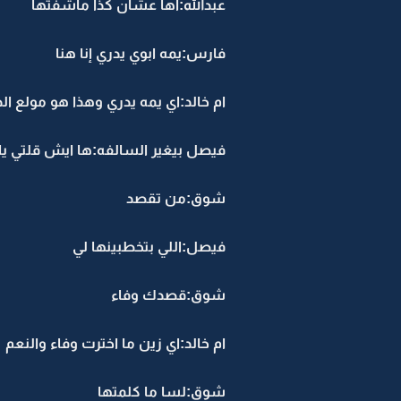
عبدالله:اها عشان كذا ماشفتها
فارس:يمه ابوي يدري إنا هنا
ام خالد:اي يمه يدري وهذا هو مولع الد
فيصل بيغير السالفه:ها ايش قلتي ي
شوق:من تقصد
فيصل:اللي بتخطبينها لي
شوق:قصدك وفاء
ام خالد:اي زين ما اخترت وفاء والنعم
شوق:لسا ما كلمتها