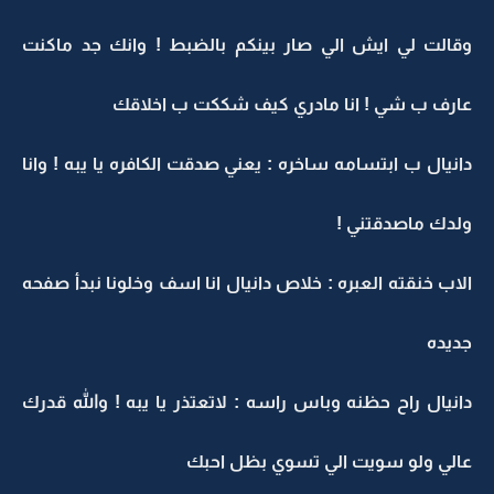
وقالت لي ايش الي صار بينكم بالضبط ! وانك جد ماكنت
عارف ب شي ! انا مادري كيف شككت ب اخلاقك
دانيال ب ابتسامه ساخره : يعني صدقت الكافره يا يبه ! وانا
ولدك ماصدقتني !
الاب خنقته العبره : خلاص دانيال انا اسف وخلونا نبدأ صفحه
جديده
دانيال راح حظنه وباس راسه : لاتعتذر يا يبه ! والله قدرك
عالي ولو سويت الي تسوي بظل احبك