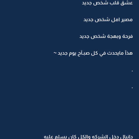
عشق قلب شخص جديد
مصير امل شخص جديد
فرحة وبهجة شخص جديد
هذآ مايحدث في كل صبـآح يوم جديد ~
.
.
دانيال دخل الشركه والكل كان يسلم عليه