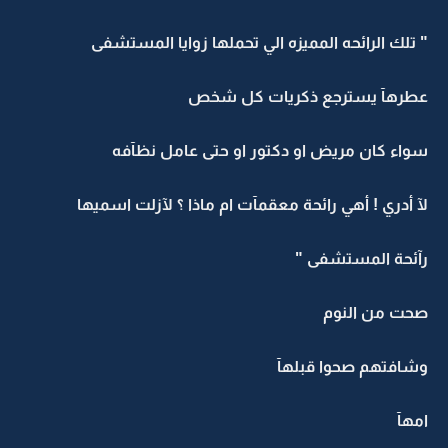
" تلك الرائحه المميزه الي تحملها زوايا المستشفى
عطرهآ يسترجع ذكريات كل شخص
سواء كان مريض او دكتور او حتى عامل نظآفه
لآ أدري ! أهي رائحة معقمآت ام ماذا ؟ لآزلت اسميها
رآئحة المستشفى "
صحت من النوم
وشافتهم صحوا قبلهآ
امهآ