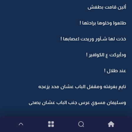
ألين قامت بطفش
طلعوا وخلوها براحتها !
خذت لها شـآور وريحت اعصابها !
ودآيركت ع الكوافير !
عند طلال !
نايم بغرفته ومقفل الباب عشان محد يزعجه
وسليمان مسوي عرس جنب الباب عشان يصحى
بس لا حياة لمن تنادي !