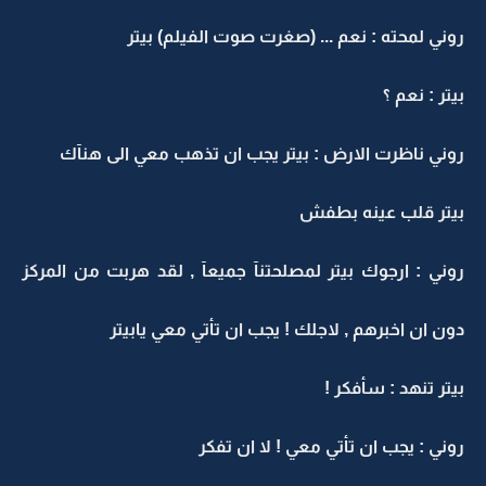
روني لمحته : نعم ... (صغرت صوت الفيلم) بيتر
بيتر : نعم ؟
روني ناظرت الارض : بيتر يجب ان تذهب معي الى هنآك
بيتر قلب عينه بطفش
روني : ارجوك بيتر لمصلحتنآ جميعآ , لقد هربت من المركز
دون ان اخبرهم , لاجلك ! يجب ان تأتي معي يابيتر
بيتر تنهد : سأفكر !
روني : يجب ان تأتي معي ! لا ان تفكر