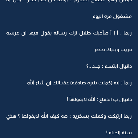
مشغول مره اليوم
ريما : أ إ أ صآحبك طلال ترك رساله يقول فيها ان عرسه
قريب ويبيك تحضر
دانيال ابتسم : جـــد ..؟
ريمآ : ايه (كملت بنبره صادقه) عقبـآلك ان شاء الله
دانيال ب اندفاع : الله لايقولهآ !
ريما ارتبكت وكملت بسخريه : هه كيف الله لايقولها ؟ هذي
سنة الحيآه !