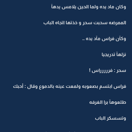
وكان ماد يده ولما الحين يلامس يدهآ
الممرضه سحبت سحر و خذتها اتجاه الباب
وكآن فراس مآد يده ..
نزلهآ تدريجيا
سحر : فررررراس !
فراس ابتسم بصعوبه ولمعت عينه بالدموع وقال : أحبك
طلعوهآ برا الغرفه
وتسسكر الباب