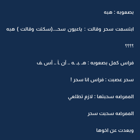
بصعوبه : هبه
ابتسمت سحر وقالت : ياعيون سحـ...(سكتت وقالت ) هبه
؟؟؟؟
فراس كمل بصعوبه : هـ ـبـ ـه .. آن ـآ .. آس ـف
سحر عصبت : فراس انا سحر !
الممرضه سحبتها : لازم تطلعي
الممرضه سحبت سحر
وبعدت عن اخوها