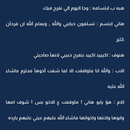
هبه ب ابتسامه : وجا اليوم الي نفرح فيك
هاني ابتسم : تسلمون حبايبي والله , ويعلم الله ان فرحآن
كثير
هنوف : اكيييد اكييد بتفرح حبيبي لانهآ صآحبتي
الاب : والله انا ماوافقت الا لما شفت أخوهآ محترم ماشاء
الله عليه
الام : هوّ يابو هاني ! ماوقفت ع الاخو بس ! شوف امها
وابوها واختها واخوانها ماشاء الله عليهم عيني عليهم بارده