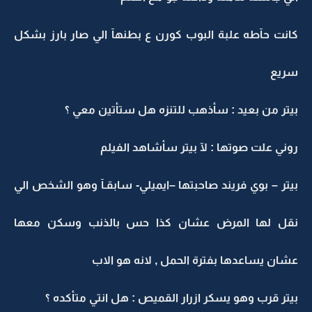
كانت حآطه علبة البوب كورن ع بطنهآ الي صار بارز بشكل
سريع
بيتر من بعيد : سأذهب للتنزه هل ستأتين معي ؟
روني علت صوتها : لآ بيتر سأشاهد الفيلم
بيتر – بوي فريند صاحبتها –ايميلي- سابقـآ وهو الشخص الي
نقل لها المرض عشان كذا حس بالذنب وسكن معها
عشان يساعدها بفترة الحمل , لانه هو الاب
بيتر قرب وهو يسكر ازرار القميص : هل انتي متأكده ؟