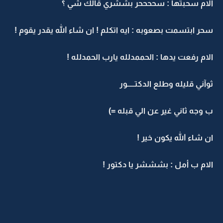
الام سحبتها : سححححر بششري قالك شي ؟
سحر ابتسمت بصعوبه : ايه اتكلم ! ان شاء الله يقدر يقوم !
الام رفعت يدها : الحممدلله يارب الحمدلله !
ثوآني قليله وطلع الدكتـــــور
ب وجه ثاني غير عن الي قبله =)
ان شاء الله يكون خير !
الام ب أمل : بشششر يا دكتور !