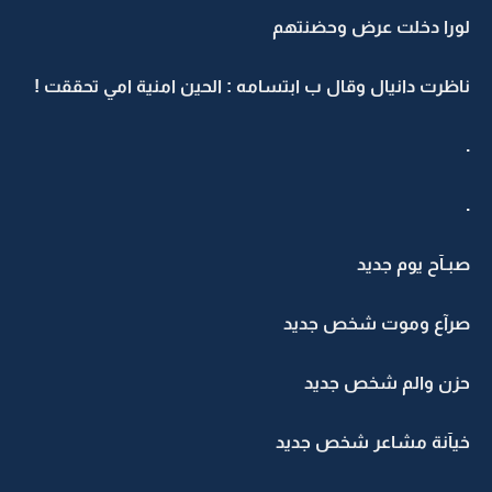
لورا دخلت عرض وحضنتهم
ناظرت دانيال وقال ب ابتسامه : الحين امنية امي تحققت !
.
.
صبـآح يوم جديد
صرآع وموت شخص جديد
حزن والم شخص جديد
خيآنة مشاعر شخص جديد