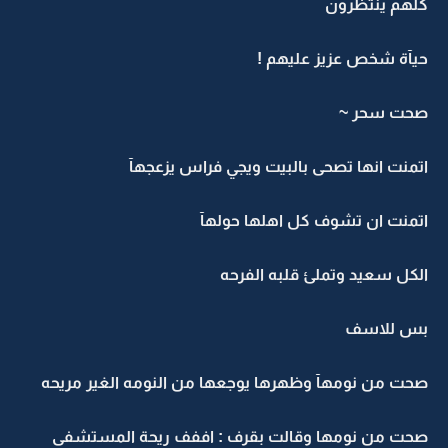
كلهم ينتظرون
حيآة شخص عزيز عليهم !
صحت سحر ~
اتمنت انها تصحى بالبيت ويجي فراس يزعجهآ
اتمنت ان تشوف كل اهلها حولهآ
الكل سعيد وتملئ قلبه الفرحه
بس للاسف
صحت من نومهآ وظهرها يوجعها من النومه الغير مريحه
صحت من نومها وقالت بقرف : اففف ريحة المستشفى