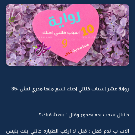
رواية عشر اسباب خلتني احبك تسع منها مدري ليش -35
دانيال سحب يده بهدوء وقال : يبه شفيك ؟
الاب ب ندم كمل : قبل لا اركب الطياره جاتني بنت بليس