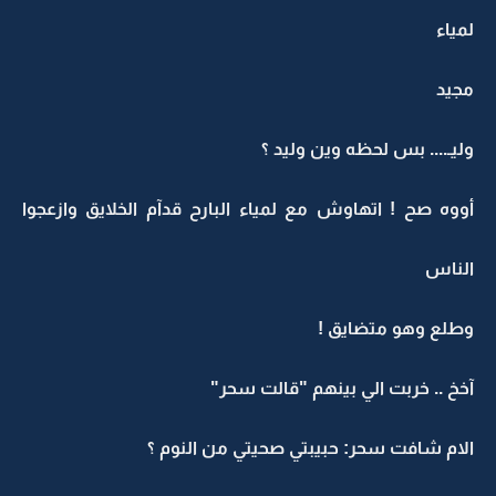
لمياء
مجيد
وليـ.... بس لحظه وين وليد ؟
أووه صح ! اتهاوش مع لمياء البارح قدآم الخلايق وازعجوا
الناس
وطلع وهو متضايق !
آخخ .. خربت الي بينهم "قالت سحر"
الام شافت سحر: حبيبتي صحيتي من النوم ؟