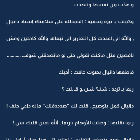
و هدّت من نفسها وتنهدت
وكملت بـ نبره رسميه : الحمدلله على سلامتك استاذ دانيال
, والله اني اعددت كل التقارير الي تبغاها والله كاملين ومش
ناقصين مثل ماكنت تقولي حتى لو ماتصدقني شوفـ.. ...........
قاطعها دانيال بصوت خافت : أحبك
ريما بـ تردد : شـنـ؟ شـن ـو قـ ـلت ؟
دانيال كمل بتوضيح : قلت لك "صدددقتك" ماله داعي حلف !
ريمآ بقلبها : وصلت للأوهآم ياريمآ , الله يعين قلبك بس !
دانيال وهو يتصفح التقارير : اولله كل هذا صـآر ! اجل انا