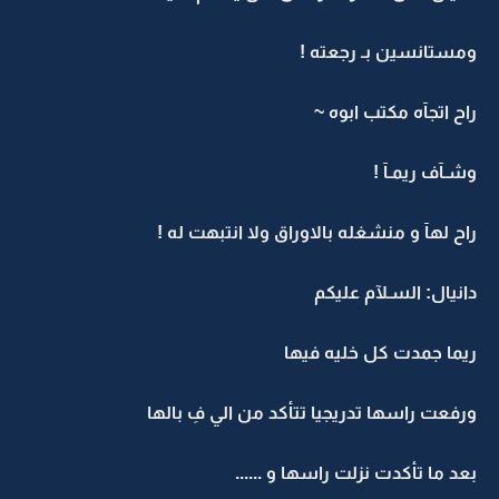
ومستانسين بـ رجعته !
راح اتجآه مكتب ابوه ~
وشـآف ريمـآ !
راح لهآ و منشغله بالاوراق ولا انتبهت له !
دانيال: السـلآم عليكم
ريما جمدت كل خليه فيها
ورفعت راسها تدريجيا تتأكد من الي فِ بالها
بعد ما تأكدت نزلت راسها و ......