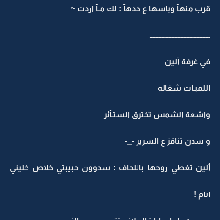
قرب منهآ وباسها ع خدهآ : لك مـآ اردت ~
ـــــــــــــــــــــــــــــــــــــــــ
في غرفة ألين
اللمبـآت شغاله
واشعة الشمس تخترق الستـآئر
و سدن تناقز ع السرير -_-
ألين تغطي روحها باللحآف : سدوون حبيبتي خلاص خليني
انام !