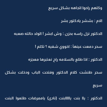
وكلهم راحوا اتجاهه بشكل سريع
الام : بششر يادكتور بشر
الدكتور نزل راسه بحزن : وش ابشر ! الولد حالته صعبه
سحر دمعت عينهآ : اخووي شفيه ؟ تكلم !
الدكتور : اذا طلع بالسلامه راح نعتبرها معجزه
سحر طنشت كلام الدكتور وفتحت الباب ودخلت بشكل
سريع
الدكتور : ياا بنت يااااابنت (نادى) ياممرضات طلعوا البنت