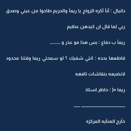
دانيال : آنآ أكره الزواج يا ريمآ والحريم طاحوا من عيني وصدق
ربي لما قال ان كيدهن عظيم
ريمآ ب دفاع : بس هذا مو عذر و .........
قاطعها بحده : انتي شفيك ؟ لو سمحتي ريما وقتنا محدود
لانضيعه بنقاشات تافهه
ريما =( : حاظر استاذ
ــــــــــــــــــــــــــــــــــــــــــــــــــ ـــــــ
خآرج العنآيه المركزه