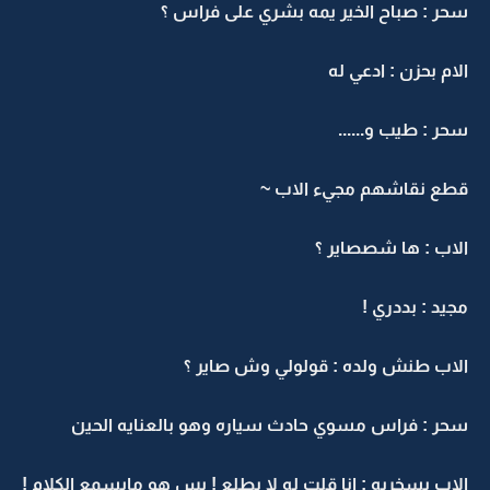
سحر : صباح الخير يمه بشري على فراس ؟
الام بحزن : ادعي له
سحر : طيب و......
قطع نقاشهم مجيء الاب ~
الاب : ها شصصاير ؟
مجيد : بددري !
الاب طنش ولده : قولولي وش صاير ؟
سحر : فراس مسوي حادث سياره وهو بالعنايه الحين
الاب بسخريه : انا قلت له لا يطلع ! بس هو مايسمع الكلام !