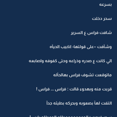
بسرعه
سحر دخلت
شافت فراس ع السرير
وشآفت –على قولتها- انابيب الحيآه
الي كانت ع صدره وذراعه وحتى كفوفه واصابعه
ماتوقعت تشوف فراس بهالحآله
قربت منه وبهدوء قالت : فراس ... فراس !
التفت لهآ بصعوبه وبحركه بطيئه جدآ