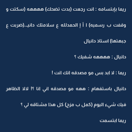
ريما بإبتسامه : انت رجعت (بدت تضحك) ههههه (سكتت و
وقفت ب رسميه) ا أ إ الحمدلله ع سلامتك دانيـ..(ضربت ع
جبهتها) استاذ دانيال
دانيال : ههههه شفيك ؟
ريما : لا ابد بس مو مصدقه انك انت !
دانيال باستفهام : ههه مو مصدقه اني انا ؟! لالا الظاهر
فيك شيء اليوم (كمل ب مزح) كل هذا مشتاقه لي ؟
ريما ابتسمت