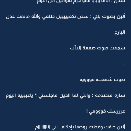
سدن : ماما وبابا قالو لازم تقومين من النوم
ألين بصوت باكي : سدن تكفييييين طلعي والله مانمت عدل
البارح
سمعت صوت صفعة البـآب
.
صوت شهقـــه قووويه
ساره منصدمه : وانتي لما الحين ماجلستي ؟ ياغبيييه اليوم
عرررسك قووومي !
ألين خافت وغطت روحها بإحكام : ابي اناااااااام