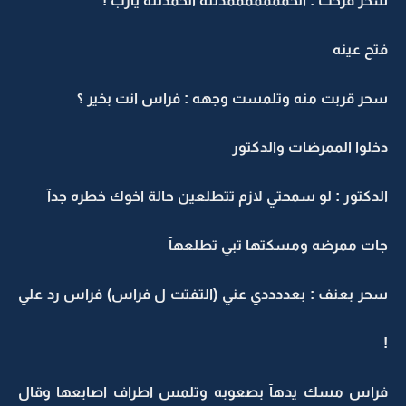
سحر فرحت : الحمممممممدلله الحمدلله يارب !
فتح عينه
سحر قربت منه وتلمست وجهه : فراس انت بخير ؟
دخلوا الممرضات والدكتور
الدكتور : لو سمحتي لازم تتطلعين حالة اخوك خطره جدآ
جات ممرضه ومسكتها تبي تطلعهآ
سحر بعنف : بعددددي عني (التفتت ل فراس) فراس رد علي
!
فراس مسك يدهآ بصعوبه وتلمس اطراف اصابعها وقال