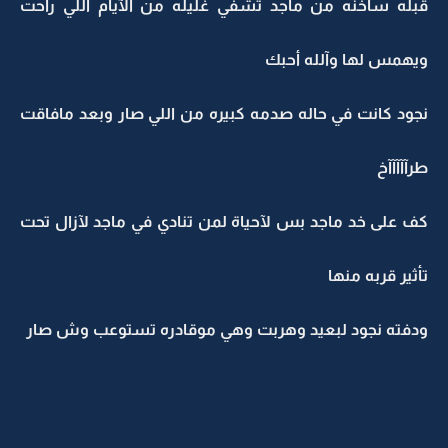
قبله ساخنه من ماجد تشفي غليله من الآيام اللي رآحت
ويهمس لها وآلله أحبك
نجود كانت في حاله صدمه كبيره من اللي صار وبعد مافاقت
طرآآآآآخ
كف على خد ماجد بس لآحياة لمن تنادي في ماجد لآزال تحت
تأثير قربه منها
ودفته نجود لبعيد وهربت وهي موقادره تستوعب وش صار