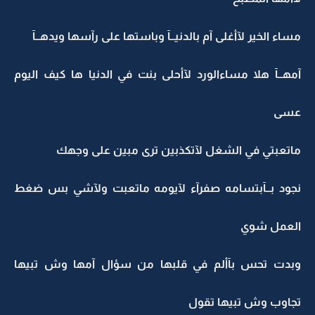
مساء الخير لآأغلى آم بالدنيــآ وباستها على رآسها ويدهــآ
آمهــآ هلا مساءالورد لآأحلى بنت في الدنيا ها كيف اليوم
عسى
ماتعبتي في الشغل لآتكذبين ترى مبين على وجهك
نجود بــآبتسامه صفرآء لآيومه ماتعبت ولآشي بس ضغط
العمل شوي
وبدت تحس بآألم في قلبها من سؤال آمها وش تبيها
تجاوب وش تبيها تقول