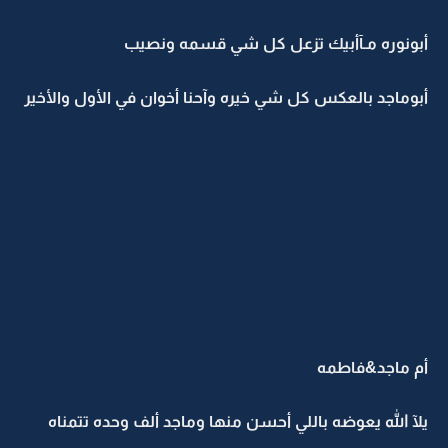
أبونوره مـآأبيك تزعل كل شي قسمه ونصيب
أبوماجد بالعكس كل شي خيره وآحنا أخوان في الأول والأخير
أم ماجد&فاطمه
يلآ الله يعوضه باللي أحسن منها وماجد ألف وحده تتمناه