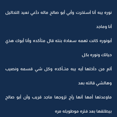
نوره يبه أنا آستخرت وأبي أبو صالح ماله دآعي نعيد التحاليل
أنا وماجد
أبونوره كانت تهمه سعادة بنته قال متأكده وأنا أبوك هذي
حياتك ونوره بكل
ألم من دآخلها آيه يبه متــأكده وكل شي قسمه ونصيب
وهالشي قالته بعد
ماوعدتها أمها آنها رآح تزوجها ماجد قريب وآن أبو صالح
بيطلقها بعد فتره موطويله مره