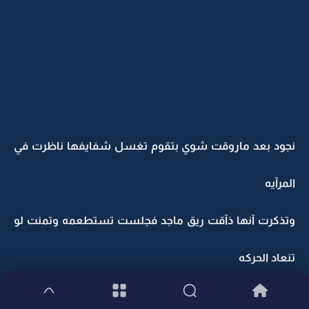
نجود بعد ماروقت شوي بتقوم تغسل شفايفها ناظرت في
المرآيه
وتذكرت آنها ذآقت ريق ماجد فجلست تستطعمه وتمنت لو
تنعاد الحركه
وآستغفرت ربها وتوضت وخرجت للقسم عشان ماأحد يحس