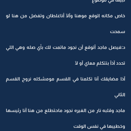
خاص مكانه اتوقع موهنا وآلآ أناغلطان وتفضل من هنا لو
سمحت
د:فيصل ماجد أتوقع آن نجود ماتمت لك بأي صله وهي اللي
تحدد آذآ بتتكلم معاي آو لآ
آذا مضايقك آنا تكلمنا في القسم مومشكله نروح القسم
الثاني
ماجد وقلبه نار من الغيره نجود ماحتطلع من هنا آنا رئيسها
وخطيبها في نفس الوقت