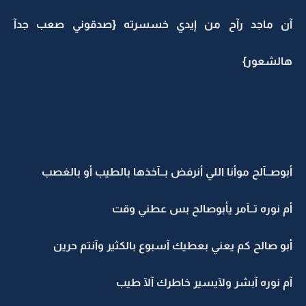
آن ماجد رآح من إيدي خسسرته {صدقوني صعب جدآ
هالشعور}
أبوصــآلح موأنا اللي أنرفض بــآخذها بالطيب أو بالغصب
أم نوره تــآمر يأبوصالح بس عطني وقت
أبو صالح كم يعني بعطيك آسبوع بالكثير وآنتم حرين
آم نوره آبشر ولآيسير خاطرك آلآ طيب