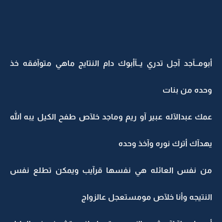
أبومــآجد آجل تدري يــآأبوك دام النتايج ماهي متوآفقه خذ
وحده من بنات
عمك عبدالآله عبير آو ريم وماجد خلآص طفح الكيل يبه الله
يهدآك أترك نوره وآخذ وحده
من نفس العائله هي نفسها قرآيب ويمكن تطلع نفس
النتيجه وأنا خلآص مومستعجل عالزواج