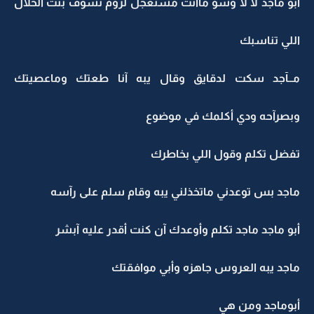
أبو ماجد لآ لآ وشو ماانت مستعجل لزوم تشوف بنت الحلال
اللي تناسبك
مــآجد سكت لدقايق وقال يبه آنا طعتك وماعصيتك
وبصرآحه ودي أكلمك في موضوع
تفضل تكلم وقول اللي بخاطرك
ماجد بس توعدني ماتخذلني يبه وقام سلم على رآسه
أبو ماجد ماجد تكلم وأوعدك آن كنت أقدر عليه آبشر
ماجد يبه العروس جاهزه وأبي موافقتك
أبوماجد ومن هي