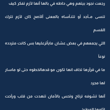
رجعت نجود بيتهم وهي حاطه في بالها آنها لآزم تفكر كيف
تنسى مــآجد آو تتنـآساه بالمعنى آلآصح كان لآزم تترك
القسم
اللي يجمعهم في بعض عشان مايأثرعليها بس كانت متردده
نوعآ
ما في قرآرها تخاف انها تكون مو قدهالخطوه حتى لو ماسار
لها مجرد
آنها تشوفه ترتاح وتحس بالأمان تنهدت من قلب ورآحت
لآامها المطبخ