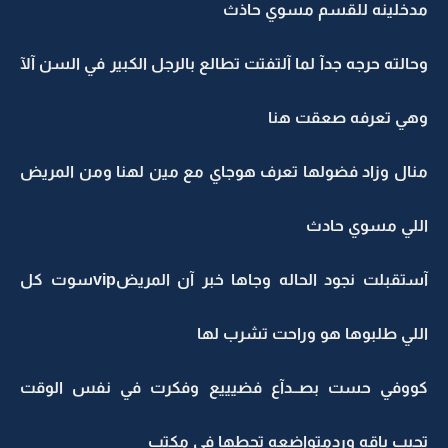
مدخلينه للقسم مسوي حاذث
وحالته حرجه جدآ لما آلتفتت تطالع بالرجل الكبير في السن آلآ
وهي تعرفه صعقت هنا
منال وزاد فضولها تعرف هوجاي مع مين لهنا ومن المريض
اللي مسوي حادث
آستقبلت نجود الحاله وجاها خبر آن المريضvipسوت كل
اللي طلبوها هو وراحت تشرب لها
كووفي حست بصــدآع فضيييع وفكرت في نفس الوقت
تجيب باقه وردمتواضعه تحطها في مكتب