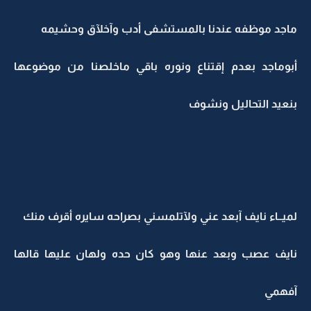
ماجد موظفه عندنا بالمستشفى أدب وآخلآق وحشيمه
أبوماجد بعدم إقتناع ونوره باقي ماخلصنا من موضوعها
بنعيد التحاليل ونشوف
لميــاء نايف آبعد عني ولآتلمسني بصراحه سايره أقرف منك
نايف عصب وبعد عنها وهو كان حده ولهان عليها قالها
آفهمي