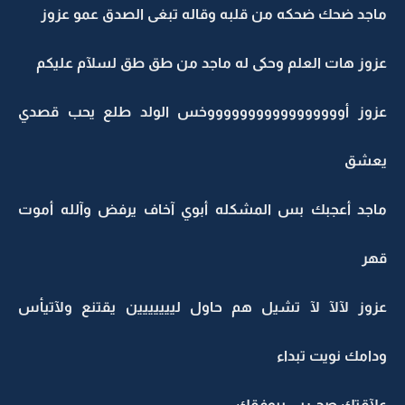
ماجد ضحك ضحكه من قلبه وقاله تبغى الصدق عمو عزوز
عزوز هات العلم وحكى له ماجد من طق طق لسلآم عليكم
عزوز أوووووووووووووووووخس الولد طلع يحب قصدي
يعشق
ماجد أعجبك بس المشكله أبوي آخاف يرفض وآلله أموت
قهر
عزوز لآلآ لآ تشيل هم حاول لييييييين يقتنع ولآتيأس
ودامك نويت تبداء
علآقتك صح ربي بيوفقك