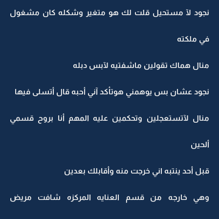
نجود لآ مستحيل قلت لك هو متغير وشكله كان مشغول
في ملكته
منال هماك تقولين ماشفتيه لآبس دبله
نجود عشان بس يوهمني هوتأكد آني أحبه قال أتسلى فيها
منال لآتستعجلين وتحكمين عليه المهم أنا بروح قسمي
ألحين
قبل أحد ينتبه اني خرجت منه وأقابلك بعدين
وهي خارجه من قسم العنايه المركزه شافت مريض