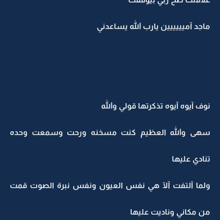
ماجد آميييييين يارب الله يساعدني
نوف آيوه آيوه تذكرتها قولي والله
سهى والله العظيم كنت مسخنه ورحت وسمعت وحده
تنادي عليها
ولما آلتفت آلآ هي نفس العيون ونفس نبرة الصوت قمت
من مكاني وناديت عليها