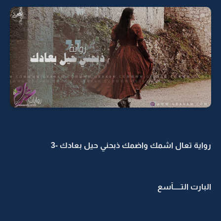
رواية تعال اشمك واضمك ذبحني حيل بعادك -3
البارت التـــــآسع