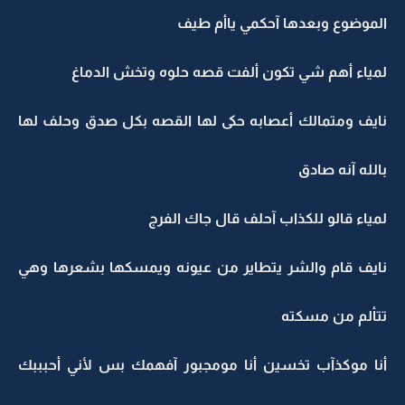
الموضوع وبعدها آحكمي ياأم طيف
لمياء أهم شي تكون ألفت قصه حلوه وتخش الدماغ
نايف ومتمالك أعصابه حكى لها القصه بكل صدق وحلف لها
بالله آنه صادق
لمياء قالو للكذاب آحلف قال جاك الفرج
نايف قام والشر يتطاير من عيونه ويمسكها بشعرها وهي
تتألم من مسكته
أنا موكذآب تخسين أنا مومجبور آفهمك بس لأني أحبببك