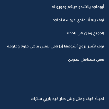
أبوماجد يلآشدو حيلكم ودورو له
نوف يبه أنا عندي عروسه لماجد
الجميع ومن هي ياحظنا
نوف لآسر بروح أشوفها آذا باقي نفس ماهي حلوه وخلوقه
فهي تستاهل مجودي
لميــآء كيف ومتى وش صار فيه ياربي سترك