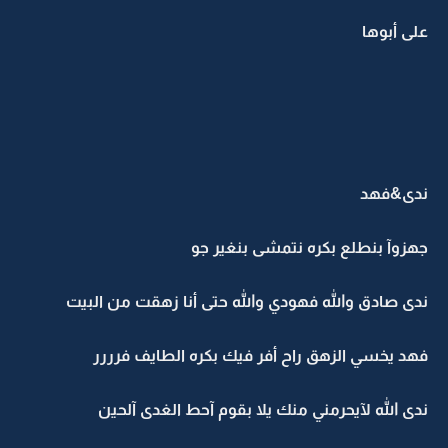
على أبوها
ندى&فهد
جهزوآ بنطلع بكره نتمشى بنغير جو
ندى صادق والله فهودي والله حتى أنا زهقت من البيت
فهد يخسي الزهق راح أفر فيك بكره الطايف فرررر
ندى الله لآيحرمني منك يلا بقوم آحط الغدى آلحين