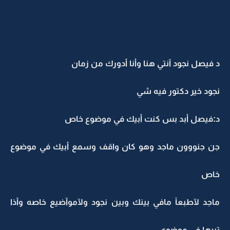
د فيصل نجود آنتي هنا وأنا أدورك من زمان
نجود خير دكتور فيه شي
د:فيصل أبد بس كنت أبيك في موضوع خاص
جن جنووون ماجد وهو كان واقف وسمع أبيك في موضوع
خاص
ماجد لآطبعآ مافي بينك وبين نجود ولآموآضيع خاصه وآذا
تبيها في موضوع