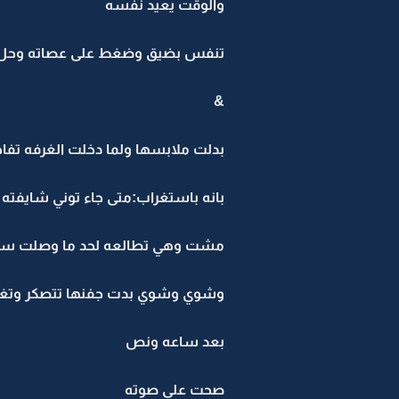
والوقت يعيد نفسه
تنفس بضيق وضغط على عصاته وحل اله
&
بدلت ملابسها ولما دخلت الغرفه تفا
بانه باستغراب:متى جاء توني شايفته
مشت وهي تطالعه لحد ما وصلت سرير
وشوي وشوي بدت جفنها تتصكر وتغط
بعد ساعه ونص
صحت على صوته