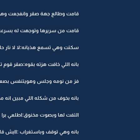
قامت وطالع جهة صقر وانفجعت وه
قامت من سريرها وتوجهت له بسرع
سكتت وهي تسمع هذيانه:لا لا نار حاره 
بانه اللي خافت هزته بقوه:صقر قوم ت
فز من نومه وجلس وهويتنفس بصعوبه
بانه بخوف من شكله اللي مبين انه مخن
التفت لها وبصوت مخنوق:اطلعي برا
بانه وهي توقف وباستغراب :اايش ق