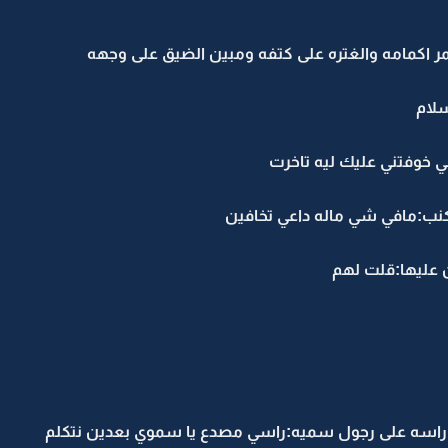
مر اكمامه والغتره على كتفه ومبين الضيق على وجهه
سلام
 خوفتني عليك ليه تاخرت
نب:مافي شي ماله داعي تخافين
 عليها:قلت لهم
اسه على رجول سميه:راسي مصدع يا سموي بعدين نتكلم