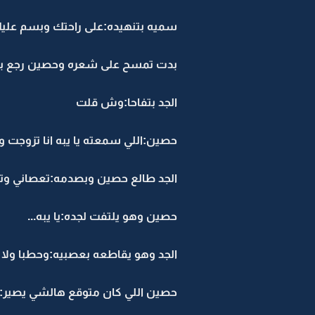
سميه بتنهيده:على راحتك وبسم عليك
بدت تمسح على شعره وحصين رجع بذا
الجد بتفاحا:وش قلت
حصين:اللي سمعته يا يبه انا تزوجت وا
الجد طالع حصين وبصدمه:تعصاني وتف
حصين وهو يلتفت لجده:يا يبه...
الجد وهو يقاطعه بعصبيه:وحطبا ولا ك
حصين اللي كان متوقع هالشي يصير: