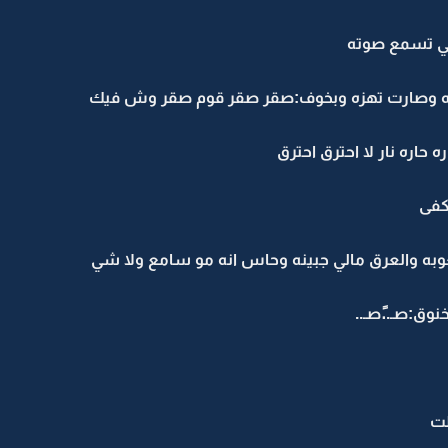
ي تسمع صوته
ه وصارت تهزه وبخوف:صقر صقر قوم صقر وش فيك
حاره نار لا احترق احترق
كفى
 والعرق مالي جبينه وحاس انه مو سامع ولا شي
وق:صـ..ًصـ..
لت