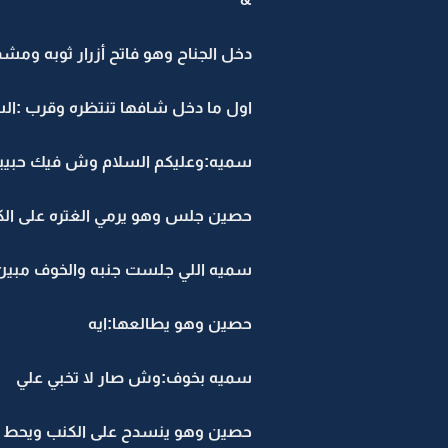
دخل الجناح وهو فاتح أزرار ثوبه ومش
اول ما دخل شافها تنتظره وقرب :ال
سميه:وعليكم السلام وش فيك حبيبي
حصين جلس وهو يرمي الغتره على الك
سميه اللي جلست جنبه والخوف مبين
حصين وهو يطالعها:ايه
سميه بخوف:وش صار لا تخبي علي
حصين وهو ينسدح على الكنب ويحط ر