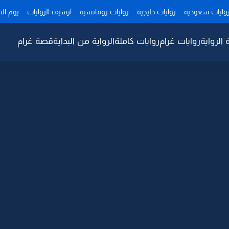
وايات سعودية
روايات خليجيه
روايات رومانسية
ارشيف الروايات
يوم ال
 الرواية
روايات غرام
روايات كاملة
الرواية من البداية
قصة غرام