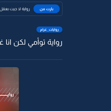
بارت من
رواية لا جيت بعقل
روايات_غرام
رواية توأمي لكن انا غ