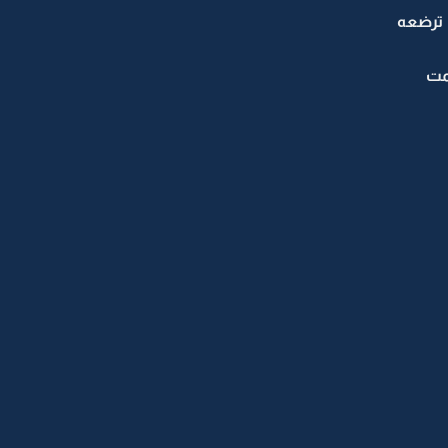
ترضعه
مت