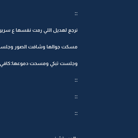
::
نرجع لهديل اللي رمت نفسها ع سريرها
مسكت جوالها وشافت الصور وجلست 
وجلست تبكي ومسحت دموعها:كافي بكا
::
::
::