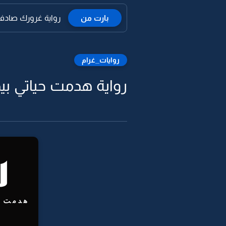
بارت من
رواية غرورك صادف 
روايات_غرام
رواية هدمت حياتي بي