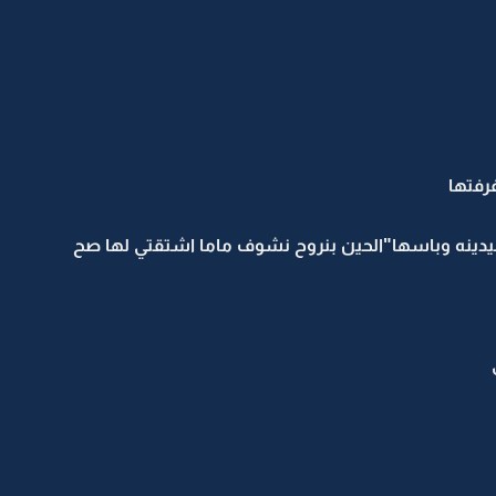
فتها
 بيدينه وباسها"الحين بنروح نشوف ماما اشتقتي لها صح