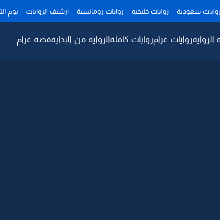
وايات سعودية
روايات خليجيه
روايات رومانسية
ارشيف الروايات
يوم ال
 الرواية
روايات غرام
روايات كاملة
الرواية من البداية
قصة غرام