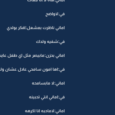
في:لاواضح
اماني ناظرت بمشعل:افكر بولدي
في:شفيه ولدك
اماني بحزن:مابيصر مثل اي طفل عاي
في:اها امون سامحي عادل عشان ول
اماني:لا مابسامحه
في:اماني انتي تحبينه
اماني:لاماحبه انا اكرهه