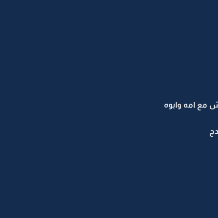
ش مع امه وابوه
دج