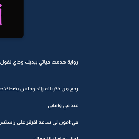
رواية هدمت حياتي بيديك وجاي تقول ن
رجع من ذكرياته رائد وجلس يضحك:طلع
عند في واماني
في:امون لي ساعه اقرقر على راستس
اماني:هاه لا انا معاك