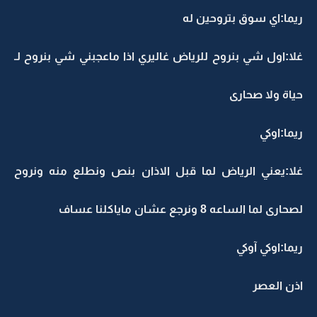
ريما:اي سوق بتروحين له
غلا:اول شي بنروح للرياض غاليري اذا ماعجبني شي بنروح لـ
حياة ولا صحارى
ريما:اوكي
غلا:يعني الرياض لما قبل الاذان بنص ونطلع منه ونروح
لصحارى لما الساعه 8 ونرجع عشان ماياكلنا عساف
ريما:اوكي آوكي
اذن العصر