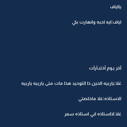
يااياف
اياف:ايه احبه وانهارت بكي
آخر يـوم آختبـآرآت
غلا:ياربيه الحين ذا التوحيد هذا مات متى ياربيه ياربيه
الاستاذه:غلا ماخلصتي
غلا:لااستاذه ابي استاذه سمر