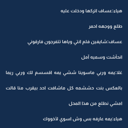
هياء:عساف اتركها ودخلت عليه
طلع ووجهه احمر
عساف:شايفين فلم انتي وياها تتفرجون فارقوني
انحآشت وسميه آمل
غلا:يمه وربي ماسوينا ششي يمه اقسسم لك وربي ريما
بالعكس بنت حششمه كل ماشافت احد بيقرب منا قالت
امشي نطلع من هذا المحل
هياء:يمه عارفه بس وش اسوي لآخووك