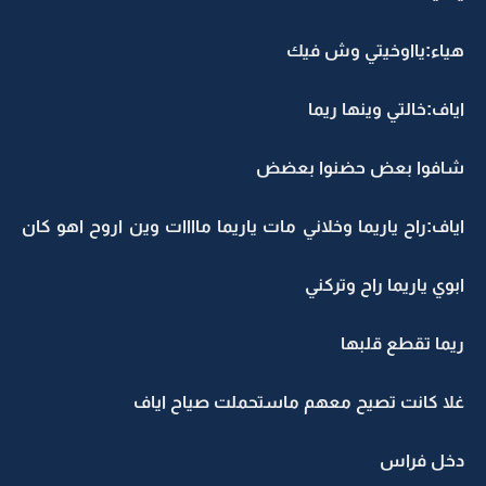
هياء:يااوخيتي وش فيك
اياف:خالتي وينها ريما
شافوا بعض حضنوا بعضض
اياف:راح ياريما وخلاني مات ياريما ماااات وين اروح اهو كان
ابوي ياريما راح وتركني
ريما تقطع قلبها
غلا كانت تصيح معهم ماستحملت صياح اياف
دخل فراس