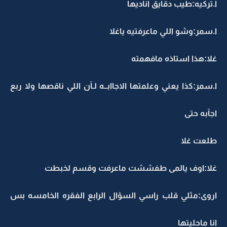
ا.تركيه:طيب دقايق اناديها
ا.سمر:وشو اللي ماعرفتيه ياغلا
غلا:هذا استاذه مافهمته
ا.سمر:كذا يعني وعلمتها الاجاابــه لـآن اللي ناقصها ولا ربع
اجآبه حتى
طلعت غلا
غلا:اوف يالمى طفششت ماعرفت وقسم لخبطت
اروى:مثلي قلب راسي السؤال الرابع الفقره الخامسه بس
انا ماحليتها