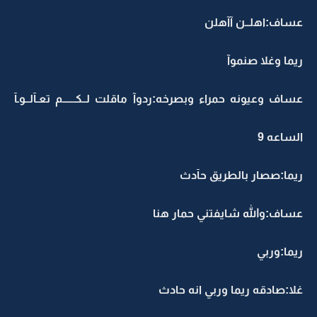
عساف:اهلــن آآهلن
ريما وغلا صنموآ
عساف وعيونه حمراء وبصرخه:ردوآ ماقلت لــكــــــم تعـآلــوـآ
الساعه 9
ريما:صصار بالطريق حآدث
عساف:والله شايفتني حمار هنا
ريما:وربي
غلا:صادقه ريما وربي انه حادث