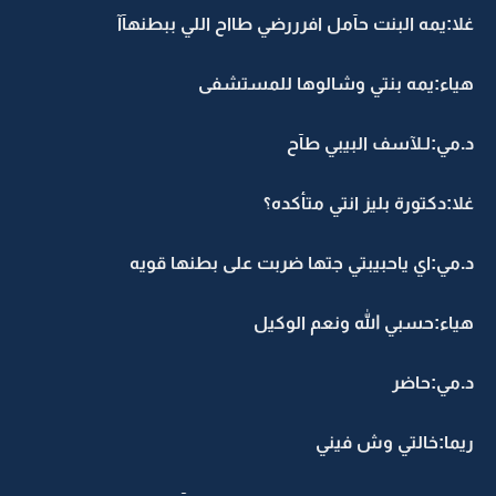
غلا:يمه البنت حآمل افرررضي طااح اللي ببطنهآآ
هياء:يمه بنتي وشالوها للمستشفى
د.مي:لـلآسف البيبي طآح
غلا:دكتورة بليز انتي متأكده؟
د.مي:اي ياحبيبتي جتها ضربت على بطنها قويه
هياء:حسبي الله ونعم الوكيل
د.مي:حاضر
ريما:خالتي وش فيني