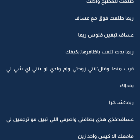
طلعت للمطبخ واكلت
ريما طلعت فوق مع عساف
عساف:تبغين فلوس ريما
ريما بدت تلعب باظافرها:بكيفك
قرب منها وقال:انتي زوجتي وام ولدي او بنتي اي شي لي
يفداك
ريما:شـ كـرآ
عساف:خذي هذي بطاقتي واصرفي اللي تبين مو ترجعين لي
مامعك الا كيس واحد زين