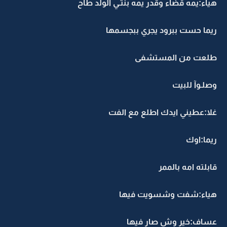
هياء:يمه قضاء وقدر يمه بنتـي الولد طآح
ريما حست ببرود يجري ببجسمها
طلعت من المستشفى
وصلـوآ للبيت
غلا:عطيني ايدك اطلع مع الفت
ريما:اوك
قابلته امه بالممر
هياء:شفت وشسويت فيها
عساف:خير وش صار فيها