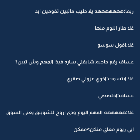
ريما:هههههههه يلا طيب ماتبين تقومين ابد
غلا طار النوم منها
غلا:اقول سوسو
عساف رفع حاجبه:شايفتي ساره فيذا المهم وش تبين؟
غلا ابتسمت:اخوي عزوتي صقري
عساف:اخلصصي
غلا:هههههه المهم اليوم ودي اروح للشوبنق يعني السوق
ابي ريوم معاي منكن>ممكن