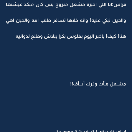
فراس:انا اللي اخبره مشعل متزوج بس كان منكد عيشتها
والحين تبكي عليه! وانه خلاها تسافر طلب امه والحين اهي
هنا! كيف! ياخبر اليوم بفلوس بكرا ببلاش وطلع لدوانيه
مشـعل مـآت وتـرك أيـــآف!!
ايــآف نفستهــآ كيــف بتــكــووون~؟