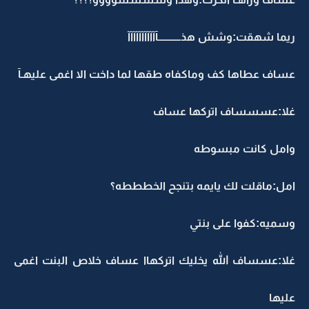
ريما شهقت:وشش هذـــــــــــآآآآآآآآآآآ
عساف عطاها كف وماكفاه طقها لما داخت الا اغمى عليهـآ
غلا:عسسساف اتركها عساف
وامل كانت مبسوطه
امل:ماقلت لك يايمه بتنجح الخطططه؟
وسميه:كفوا على بنتي
غلا:عسساف الله يخليك اتركهاا عساف خلاص البنت اغمى
عليها