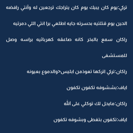
تركي:يوم كان يبيك يوم كان يتراجك ترجعين له وآنتي رافضه
الحين يوم قتلتيه بحسرته جايه اطلعي برا انتي اللي دمرتيه
راكان سمع بالبخر كانه صاعقه كهربائيه براسه وصل
للمستشفى
راكان:تركي اتركها تعوذمن ابليس<والدموع بعيونه
اياف:بششوفه تكفون تكفون
راكان:مايحل لك توكلي على الله
اياف:تكفون بتغطى وبشوفه تكفون