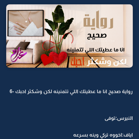
رواية صحيح انا ما عطيتك اللي تتمنينه لكن وشكثر احبك -6
النيرس:توفى
اياف:اخووه تركي وينه بسرعه