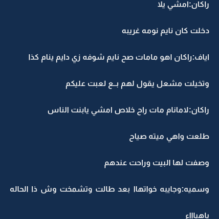
راكان:امشي يلا
دخلت كان نايم نومه غريبه
اياف:راكان اهو مامات صح نايم شوفه زي دايم ينام كذا
وتخيلت مشعل يقول لهم بــع لعبت عليكم
راكان:لامانام مات راح خلاص امشي يابنت الناس
طلعت واهي ميته صياح
وصفت لها البيت وراحت عندهم
وسميه:وجايبه خواتهاا بعد طالت وتشمخت وش ذا الحاله
ياهياااء