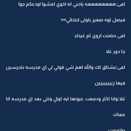
لمى:ههههههههه ياحبي له اخوي امشوا اودعكم جوا
فيصل توه صغير باولى ابتدائي><
لمى حضنت اروى ثم غيداء
جا دور غلا
لمى:بشتاق لك والله اهم شي قولي لي اي مدرسه بتدرسين
فيها زيييييييين
غلا:وانا اكثر ودمعت عيونها ايه اوكي ونتي بعد اي مدرسه انا
معاك
طلععت