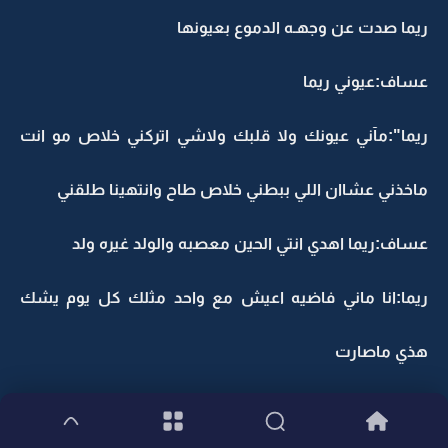
ريما صدت عن وجهـه الدموع بعيونها
عساف:عيوني ريما
ريما":مآني عيونك ولا قلبك ولاشي اتركني خلاص مو انت
ماخذني عشاان اللي ببطني خلاص طاح وانتهينا طلقني
عساف:ريما اهدي انتي الحين معصبه والولد غيره ولد
ريما:انا ماني فاضيه اعيش مع واحد مثلك كل يوم يشك
هذي ماصارت
عساف:حق علي انا اسف ريما تراني منقهر اكثر منك