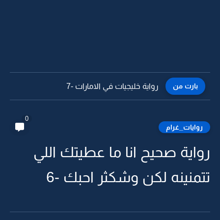
بارت من
رواية خليجيات في الامارات -6
0
روايات_غرام
رواية صحيح انا ما عطيتك اللي
تتمنينه لكن وشكثر احبك -6