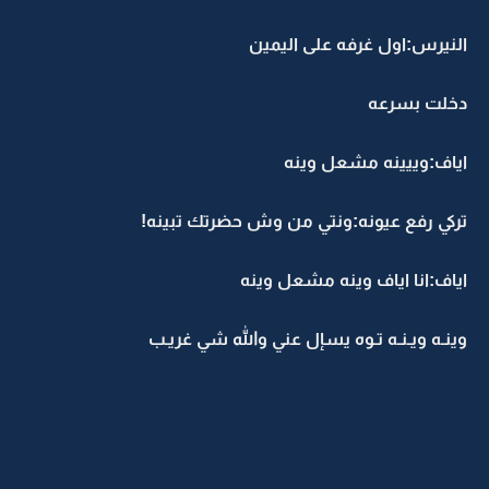
النيرس:اول غرفه على اليمين
دخلت بسرعه
اياف:وييينه مشعل وينه
تركي رفع عيونه:ونتي من وش حضرتك تبينه!
اياف:انا اياف وينه مشعل وينه
وينـه ويـنـه تـوه يسإل عني والله شي غريـب