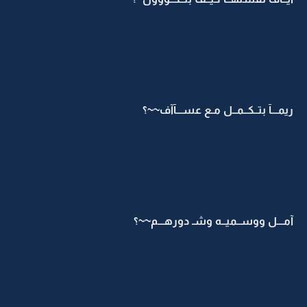
ريمـــآ بتــكــمــل مـع عســـآآف~~؟
آمـــل ووســميــه وشـ دورهـــم~~؟