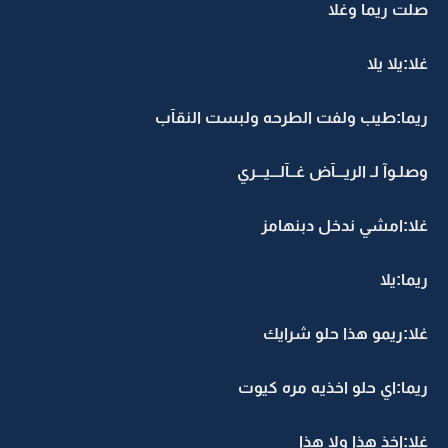
صلت ريما وغلا
غلا:يلا يلا
ريما:طيب ولفت الطرحه ولبست النقآب
وصلـوآ لـ الريـــآض غــآلـــيـــري
غلا:امشي ندخل دبنهامز
ريما:يلا
غلا:ريمو هذا حلو شرايك
ريما:اي حلو اخذيه مره كيوت
غلا:اخذ هذا ولا هذا