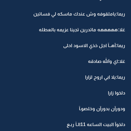
ريما:ياملقوفه وش عندك ماسكه لي فساتين
غلا:هههههه ماتدرين تجينا عزيمه بالعطله
ريما:آهــآ اجل خذي الاسود احلى
غلا:اي والله صادقه
ريما:يلا ابي اروح لزارا
دلخوا زارا
ودورآن بدورآن وخلصوـآ
دلخوآ البيت الساعه 11الـآ ربـع