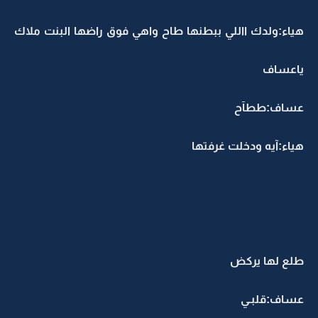
هياء:ولدك االلي ببطنها طاح واهي فوق راضها البنت ملاك
ياعساف
عساف:ططآح
هياء:آيه ودخلت غرفتها
طلع لها يركض
عساف:قلبـي