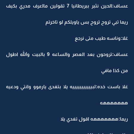
عساف:الحين نثبر ببريطانيا 7 تقولين مااعرف مدري بكيف
ريما تبي تروح تروح بس ياويلكم لو تاخرتم
غلا:وناسه طيب متى نرجع
عساف:تروحون بعد العصر والساعه 9 بالبيت والله اطول
من كذا مافي
غلا باست خده:لبيييييييييييه يلا بتغدى يارموو وانتي ودعيه
هههههههه
ريما:هههههههه اقول تغدي يلا