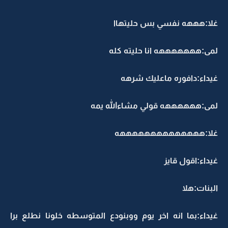
غلا:هههه نفسي بس حليتهاا
لمى:هههههههه انا حليته كله
غيداء:دافوره ماعليك شرهه
لمى:ههههههه قولي مشاءالله يمه
غلا:ههههههههههههههه
غيداء:اقول قايز
البنات:هلا
غيداء:بما انه اخر يوم ووبنودع المتوسطه خلونا نطلع برا