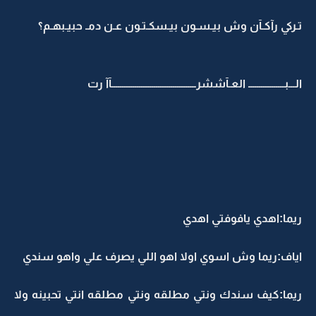
تـركي رآكـآن وش بيـسـون بيـسكـتـون عـن دمـ حبيـبهـم؟
الـــبـــــــــــــــــ العـآششرــــــــــــــــــــــــــــــــــــــــآآ رت
ريما:اهدي يافوفتي اهدي
اياف:ريما وش اسوي اولا اهو اللي يصرف علي واهو سندي
ريما:كيف سندك ونتي مطلقه ونتي مطلقه انتي تحبينه ولا