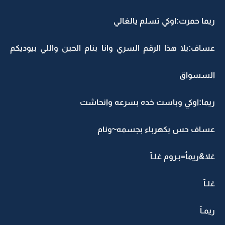
ريما حمرت:اوكي تسلم يالغالي
عساف:يلا هذا الرقم السري وانا بنام الحين واللي بيوديكم
السسواق
ريما:اوكي وباست خده بسرعه وانحاشت
عساف حس بكهرباء بجسمه~ونام
غلا&ريمأ=بـروم غلـآ
غلـآ
ريمـآ