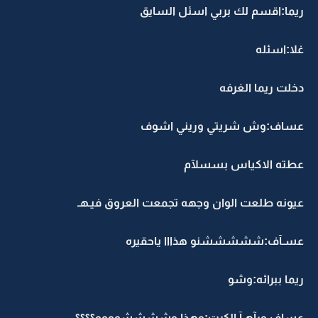
ريما:اقسم لك بربي اسئل السايق
غلا:اسئله
دخلت ريما الغرفه
عساف:وش شريتي وريني اشوف
عطته الاكياس بسسلآم
عيونه طلعت الوان وجهه تجمعت العروق فيـهـ
عسـآف:شششششنو هذااا ياحقيره
ريما ببرائه:وشو
عساف ورآهـآ الكرت:وهذا وششششوووو؟؟؟؟