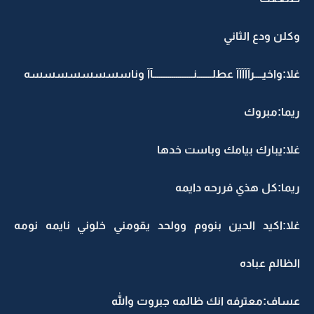
وكلن ودع الثاني
غلا:واخيــــرآآآآآ عطلـــــــنـــــــــــــــــــآآ وناسسسسسسسسه
ريما:مبروك
غلا:يبارك بيامك وباست خدها
ريما:كل هذي فررحه دايمه
غلا:اكيد الحين بنووم وولحد يقومني خلوني نايمه نومه
الظالم عباده
عساف:معترفه انك ظالمه جبروت والله