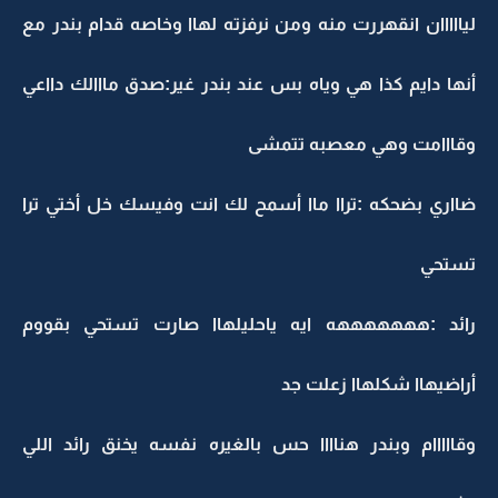
ليااااان انقهررت منه ومن نرفزته لهاا وخاصه قدام بندر مع
أنها دايم كذا هي وياه بس عند بندر غير:صدق مااالك دااعي
وقااامت وهي معصبه تتمشى
ضااري بضحكه :تراا ماا أسمح لك انت وفيسك خل أختي ترا
تستحي
رائد :هههههههه ايه ياحليلهاا صارت تستحي بقووم
أراضيهاا شكلهاا زعلت جد
وقااااام وبندر هناااا حس بالغيره نفسه يخنق رائد اللي