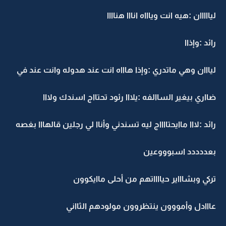
ليااااان :هيه انت وياااه انااا هناااا
رائد :وإذاا
ليااان وهي ماتدري :وإذا هاااه انت عند هدوله وانت عند في
ضااري بيغير الساالفه :يلااا رئود تحتااج اسندك ولااا
رائد :لااا ماايحتااااج ليه تسندني وأناا لي رجلين قالهااا بغصه
بعددددد اسبوووعين
تركي وبشاااير حيااااتهم من أحلى ماايكوون
عااادل وأمووون ينتظروون مولودهم الثااني