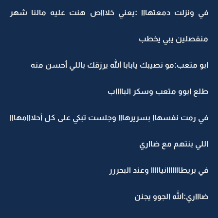
في ونزلت دمعتهااا :يعني خلاااص هنت عليه مالنا شهر
منفصلين يبي يخطب
ابو متعب:مو نصيبك يابابا الله يرزقك باللي أحسن منه
طلع ابوو متعب وسكر البااااب
في رمت نفسهاا بسريرهااا وجلست تبكي على كل أحلااامهااا
اللي بنتهم مع ضااري
في بريطااااااانيااااا وعند البحررر
ضاااري:الله الجوو يجنن