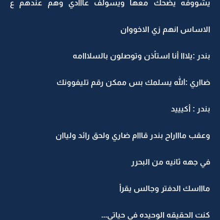
يشووفه يضحك معها ويسولف عااادي وهم عندهم ع
الاساس انهم زي الاخووان
بندر :يلااا أنا استأذن وتوصلون بالسلااامه
ضااري :الله يسلمك بس ممكن رقم تليفوونك
بندر : أكيييد
وعقب ماااراح بندر قااام ضاري ولحق رائد ولياان
في جهه ثانيه من البحرر
ماااسك الدفتر وجالس يقرأ
كنت الحقيقه الوحيده في حياتي...