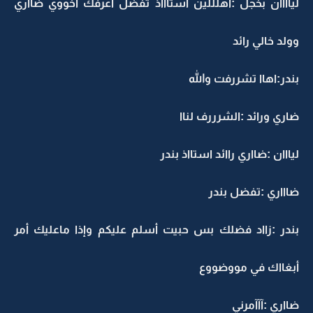
لياااان بخجل :اهلللين استاااذ تفضل أعرفك أخووي ضااري
وولد خالي رائد
بندر:اهاا تشررفت والله
ضاري ورائد :الشرررف لناا
ليااان :ضااري راائد استااذ بندر
ضاااري :تفضل بندر
بندر :زااد فضلك بس حبيت أسلم عليكم وإذا ماعليك أمر
أبغااك في مووضووع
ضااري :آآآمرني