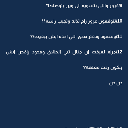
9/غرور واللي بتسويه الى وين بتوصلها؟
10/تتوقعون غرور راح تذله وتجيب راسه؟؟
11/وسعود ودفتر هدى اللي اخذه ايش بيفيده؟؟
12/مرام لعرفت ان منال تبي الطلاق ومجود رافض ايش
بتكون ردت فعلها؟؟
دن دن