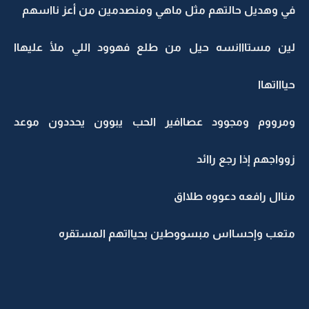
في وهديل حالتهم مثل ماهي ومنصدمين من أعز نااسهم
لين مستااانسه حيل من طلع فهوود اللي ملأ عليهاا
حياااتهاا
ومرووم ومجوود عصاافير الحب يبوون يحددون موعد
زوواجهم إذا رجع راائد
مناال رافعه دعووه طلااق
متعب وإحسااس مبسووطين بحيااتهم المستقره