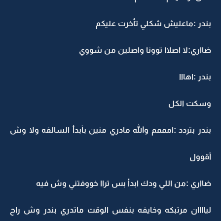
بندر :ماعليش شكلي تأخرت عليكم
ضااري:لا اصلاا توونا واصلين من شووي
بندر :اهااا
وسكت الكل
بندر بتردد :امممم والله مادري منين بأبدأ السالفه ولا وش
أقوول
ضااري :من اللي ودك ابدأ بس تراا خووفتني وش فيه
لياااان مرتبكه وخايفه بنفس الوقت ماتدري بندر وش راح