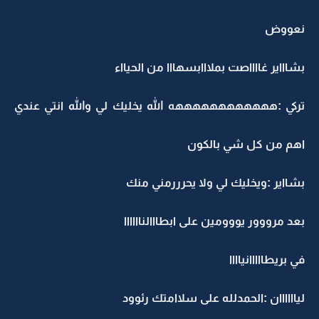
نعووض
بشاااير غااااصت بملااابسهااا من الحيااء
تركي :ههههههههههههه الله يخليك لي والله انتي عندي
اهم من كل شي بالكون
بشااير :ويخليك لي ولا يحرررمني منك
بعد مرووور يووومين على ابطااالناااااا
في بريطااااانياااا
لياااااان :الحمدلله على سلاامتك رئوود