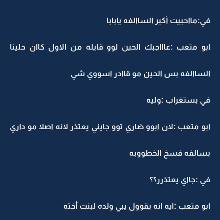
في:مااحبيت أكبر الساالفه يابابا
ابو متعب :عاااجبك الحين لوو قايله من الاول كاان حلينا
الساالفه بس الحين مو قاادر اسووي شي
في بستغراب :وليه
ابو متعب :لان ابوو ضاري توو جايني يعتذر لانه اصلا مو داري
بسالفه فسخ الخطووبه
في :جااي يعتذرر؟؟
ابو متعب :ايه انه يقوول يبي ولده لبنت أخته