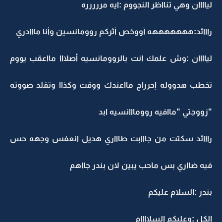
لياااان وهي تنااظر النجووم :ايه مررررره
رااائد:هههههههه أووخص أثركم روومانسين وأنا مااادري
لياااان :وش علمك انت بالروومانسيه أصلااا مااعقب يووم
تخطب هدووله إحرراج مااعندك ووقت وكذاا وتقلد صووته
"زووجتي "ماافيه روومااانسيه ابد
رااائد سكتت من جااابت طاااري هديل انعفس وجهه حس
فيه ضااري بس ماحب يبين لان بندر جااهم
بندر :السلام عليكم
الكل :وعليكم السلاااام