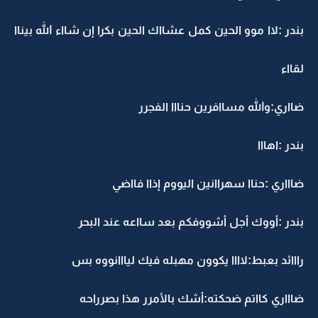
بندر :لاا موو الحين كمل عشااك الحين بكرا إن شااء الله بيناا
لقااء
ضااري:والله مساافرين حنااا الفجرر
بندر :اهااا
ضاااري :حناا سهراانين اليووم إذاا فااضي
بندر :أووك أجل أشووفكم بعد سااعه عند البحر
رااائد بعبط:لاااا يكوون مهبله فيك ليااانووه بس
ضاااري كااتم ضحكته:أشك بالأمرر هذا بصرراحه