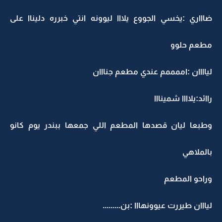
ضاااري :يخسي الجووع يلااا ليوونه انتي خبرره دليناا على
مطعم حلوو
لياااان :اممممم عندي مطعم جنااان
راائد:يلاااا شمينااا
وطبعا ليان قصدها المطعم اللي جمعها ببندر يوم كانو
بالملاهي
وراحو المطعم
ليااان طيررت عيوونهااا :بن.........