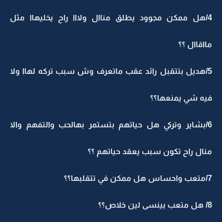
4/هل ممكن مجوود يطلق مناال ولااا راح يخليهاا مثل
مااقاال ؟؟
5/هديل بتتقبل رائد عقب ماتعرف وش سبب تركه لهاا ولا
فيه شي يمنعها؟؟
6/بشاير وتركي هل حياتهم بتستمر بهالحب والتفهم والا
منال راح تكون سبب يعقد حياتهم ؟؟
7/متعب واحساس هل ممكن في تتقلبها؟؟
8/ هل متعب بينسى لين خلاص؟؟