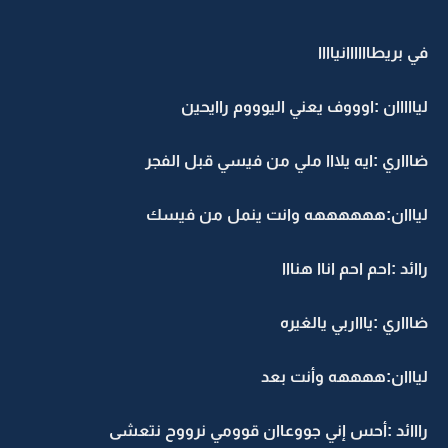
في بريطاااااانياااا
ليااااان :اوووف يعني اليوووم راايحين
ضاااري :ايه يلااا ملي من فيسي قبل الفجر
ليااان:ههههههه وانت ينمل من فيسك
راائد :احم احم اناا هنااا
ضاااري :ياااربي يالغيره
ليااان:ههههه وأنت بعد
رااائد :أحس إني جووعاان قوومي نرووح نتعشى