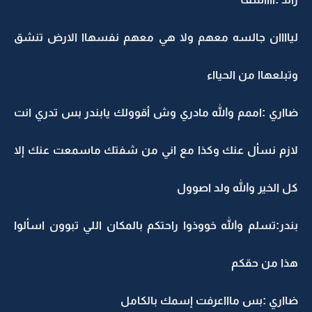
لياااان جالسه معهم ولا هي معهم نفسهاا الارض تنشق
وتبلعهاا من الحيااء
ضااري :اممم والله مادري وش أقوولك يابندر بس تدري انت
لازم نسأل عنك وكذا مع اني من شفتك ماسمعت عنك إلا
كل الخير والله ولد اصوول
بندر:تسلم والله خووذوا راحتكم بالمكان اللي تبوون اسألوا
هذا من حقكم
ضااري :بس ماااعرفت إسمك بالكامل