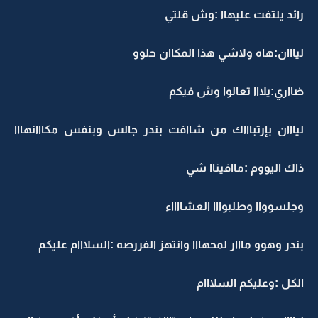
رائد يلتفت عليهاا :وش قلتي
ليااان:هاه ولاشي هذا المكاان حلوو
ضااري:يلااا تعالوا وش فيكم
ليااان بإرتباااك من شاافت بندر جالس وبنفس مكااانهااا
ذاك اليووم :ماافيناا شي
وجلسوواا وطلبوااا العشااااء
بندر وهوو مااار لمحهااا وانتهز الفررصه :السلااام عليكم
الكل :وعليكم السلااام