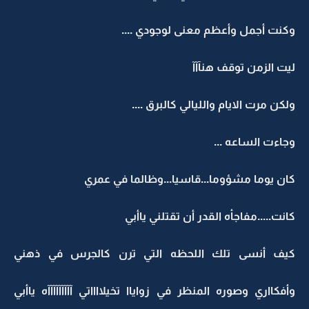
وكنت أجمل وأعظم معنى لوجودي ....
ليت الزمن توقف هنآآآ
ولكن مرت الايام والليالي كالبرق ....
وجاءت الساعه ...
كان يوما مشؤوما...قاسيا...وظالما في عمري
كانت.....مفاجأه القدر أن تقتلني ياأبي
كيف أنسى تلك اللحظه التي ترن كالجرس في ذهني
وأفكااري وصوره المنظر في زواياا تخيلااااتي آآآآآآآآآه ياأبي