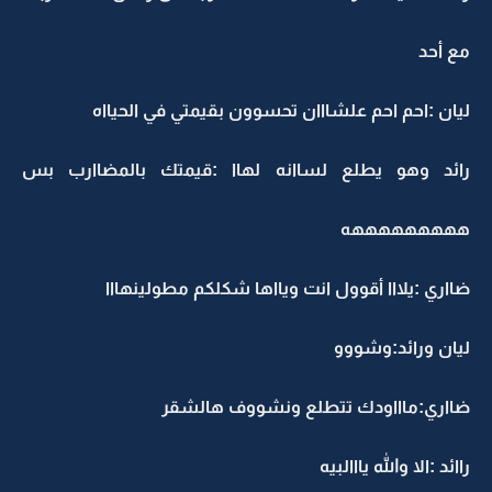
مع أحد
ليان :احم احم علشااان تحسوون بقيمتي في الحيااه
رائد وهو يطلع لساانه لهاا :قيمتك بالمضاارب بس
هههههههههه
ضااري :يلااا أقوول انت ويااها شكلكم مطولينهااا
ليان ورائد:وشووو
ضااري:ماااودك تتطلع ونشووف هالشقر
راائد :الا والله يااالبيه