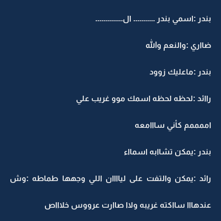
بندر :اسمي بندر ........... ال..............
ضااري :والنعم والله
بندر :ماعليك زوود
راائد :لحظه لحظه اسمك موو غريب علي
اممممم كأني سااامعه
بندر :يمكن تشاابه اسمااء
رائد :يمكن والتفت على لياااان اللي وجهها طماطه :وش
عندهااا سااكته غريبه ولاا صاارت عرووس خلاااص