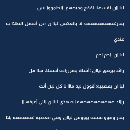
لياااان نفسهاا تفقع وجيههم :انطمووا بس
بندر:ههههههههه لا بالعكس ليااان من أفضل الطلاااب
عندي
ليااان :احم احم
راائد بيزهق لياان :أشك بصررراحه أحسك تجااامل
ليااان بعصبيه:أقوول ليه مااا تااكل تبن أنت
راائد:ههههههههههه ايه هذي ليااان اللي أعرفهااا
بندر وهوو نفسه يبووس لياان وهي معصبه :هههههه يلاا