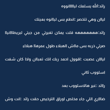
رائد:الله يسلمك ليااااانووه
لياان وهي تتخصر :انطم بس لياانوه بعينك
رائد:هههههههه قلت يمكن تغيرتي من جيتي لبريطااانياا
صرتي ذربه بس مااش الهبلاء طول عمرهاا هبلااء
ليااان عصبت :اقوول احمد ربك انك تعباان ولاا كان شفت
اسلووب ثااني
راائد :غير هالاسلووب بعد
ضاااري اللي جاء مخلص اوراق الترخيص حقت رائد :انت وش