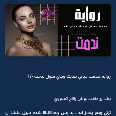
رواية هدمت حياتي بيديك وجاي تقول ندمت -77
بشااير خافت :وش راااح تسووي
تركي وهو يغمز لها :ابد بس يبغاااالنااا شده حييل علشااان