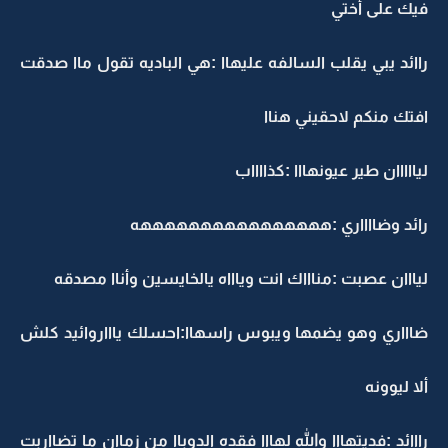
فيك على أختي
راائد يبي يقلب السالفه عليهاا :هي الباديه تقول ماا صدقت
افتك منكم لاحقيني هناا
ليااااان طير عيونهااا :كذااااب
رائد وضااااري :ههههههههههههههههه
ليااان عصبت :مناااك انت وياااه يالخايسين وأناا مصدقه
ضاااري وهو يضمها ويبوس راسهاا:احسلك ياااروائيد كلش
ألا ليوونه
رااائد :فديتهااا والله لهااا فقده الدوباا من زماان ما تضااربت