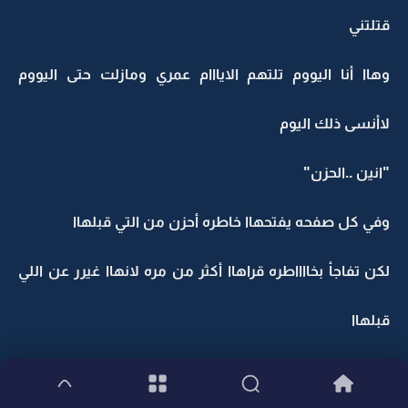
قتلتني
وهاا أنا اليووم تلتهم الايااام عمري ومازلت حتى اليووم
لاأنسى ذلك اليوم
"انين ..الحزن"
وفي كل صفحه يفتحهاا خاطره أحزن من التي قبلهاا
لكن تفاجأ بخااااطره قراهاا أكثر من مره لانهاا غيرر عن اللي
قبلهاا
إلهي ....