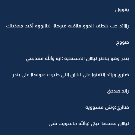
يقوول
رااائد حب يلطف الجوو:ماافيه غيرهااا لياانووه أكيد معذبتك
صووح
بندر وهو يناظر ليااان المستحيه :ايه والله معذبتني
ضاري ورائد التفتوا على ليااان اللي طيرت عيونهاا على بندر
رائد:صددق
ضااري:وش مسوويه
ليااان نفسهاا تبكي :والله ماسويت شي