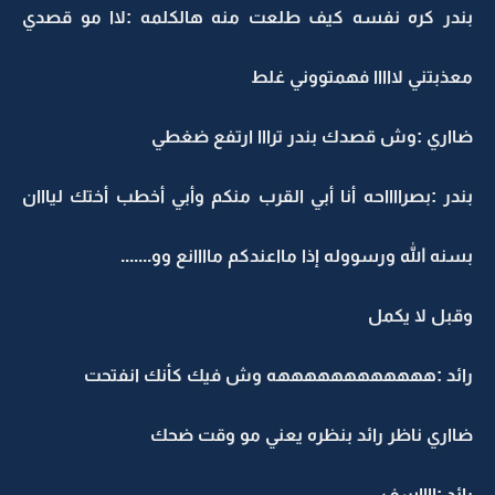
بندر كره نفسه كيف طلعت منه هالكلمه :لاا مو قصدي
معذبتني لااااا فهمتووني غلط
ضااري :وش قصدك بندر ترااا ارتفع ضغطي
بندر :بصرااااحه أنا أبي القرب منكم وأبي أخطب أختك ليااان
بسنه الله ورسووله إذا مااعندكم ماااانع وو.......
وقبل لا يكمل
رائد :ههههههههههههه وش فيك كأنك انفتحت
ضااري ناظر رائد بنظره يعني مو وقت ضحك
رائد :ااااسف