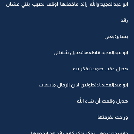
ابو عبدالمجيد:والله رائد ماخطبها اوقف نصيب بنتي عشان
رائد
بشاير:يعني
ابو عبدالمجيد قاطعها:هديل شقلتي
هديل عقب صمت:بفكر يبه
ابو عبدالمجيد:لاتطولين لا ن الرجال ماينعاب
هديل وقفت:أن شاء الله
وراحت لغرفتها
وانسدحت وهي تفكر تذكر كلام رائد هو ارخصرها