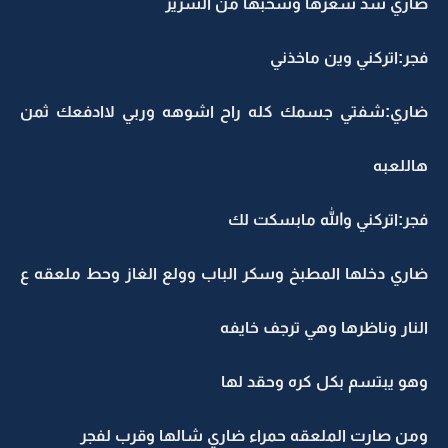
ضاري شد شعرها وسحبها من السرير
فجر:اتركني وين ماخذني
ضاري:شفتي جسمك كله راح اشوهه وربي لاادفعك ثمن
هاللعبه
فجر:اتركني والله مابسكت لك
ضاري دخلها المطبخ وسكر الباب وولع الغاز وحط ملعقه ع
النار وناظرها وهي ترجف خايفه
وهو يبتسم بكل كره وحقد لها
ومن صارت الملعقه حمراء ضاري شالها وقرب لفجر