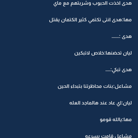
هدى اخذت الحبوب وشربتهم مع ماي
مها:هدى انتى تكتمي كثير الكتمان يقتل
هدى :......
ليان تحضنها:خلاص لاتبكين
هدى تبكي:....
مشاعل:بنات محاظرتنا بتبداء الحين
ليان:اي عاد عند هالماجد العله
مها:يالله قومو
مشاعل قامت بسرعه