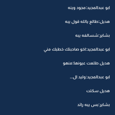
ابو عبدالمجيد:مجود وينه
هديل:طالع يالله قول يبه
بشاير:شسالفه يبه
ابو عبدالمجيد:اخو صاحبتك خطبك مني
هديل طلعت عيونها:منهو
ابو عبدالمجيد:وليد ال...
هديل سكتت
بشاير:بس يبه رائد