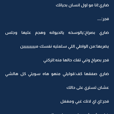
ضاري:انا مو اول انسان بحياتك
فجر:....
ضاري بصراخ:يالوسخه يالحيوانه وهجم عليها وجلس
يضربها:من الواطي اللي سلمتيه نفسك ميييييييين
فجر بصراخ وتبي تفك حالها منه:اتركني
ضاري صفقها كف:قوليلي منهو هاه سويتي كل هالشي
عشان تستري على حالك
فجر:اي اي لانك غبي ومغفل