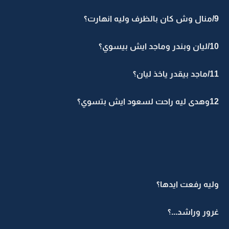
9/منال وش كان بالظرف وليه انهارت؟
10/ليان وبندر وماجد ايش بيسوي؟
11/ماجد بيقدر ياخذ ليان؟
12وهدى ليه راحت لسعود ايش بتسوي؟
وليه رفعت ايدها؟
غرور وراشد...؟