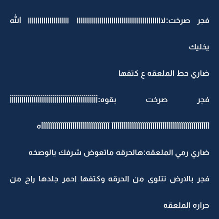
فجر صرخت:لاااااااااااااااااااااااااااااااااااااااااااا ااااااااااااااااااااا الله
يخليك
ضاري حط الملعقه ع كتفها
فجر صرخت بقوه:آآآآآآآآآآآآآآآآآآآآآآآآآآآآآآآآآآآآآآآآآآآآآ
آآآآآآآآآآآآآآآآآآآآآآآآآآآآآآآآآآآآآآآآآآآآآآآآآآ آآآآآآآآآآآآآآآآآآآآآآآآآآآآآآآآآآآه
ضاري رمي الملعقه:هالحرقه ماتعوض شرفك يالوصخه
فجر بالارض تتلوى من الحرقه وكتفها احمر جلدها راح من
حراره الملعقه