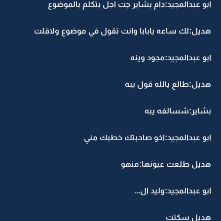
ابو عبدالمجيد:دام بشاير جت اجل بتكلم بالموضوع
هديل:لك ساعه يابابا وانت تقول في موضوع ولاقلت
ابو عبدالمجيد:مجود وينه
هديل:طالع يالله قول يبه
بشاير:شسالفه يبه
ابو عبدالمجيد:اخو صاحبتك خطبك مني
هديل طلعت عيونها:منهو
ابو عبدالمجيد:وليد ال...
هديل سكتت