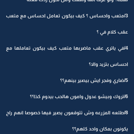
3/متعب واحساس ؟ كيف بيكون تعامل احساس مع متعب
عقب كلام في ؟
4/في ياتري عقب ماضربها متعب كيف بيكون تعاملها مع
احساس بتزيد والا؟
5/ضاري وفجر ايش بيصير بينهم؟؟
6/تروك وبيشو عدول وامون هالحب بيدوم كذا؟؟
8/طلعه المزرعه وش تتوقعون يصير فيها خصوصا انهم راح
يكونون بمكان واحد كلهم؟؟