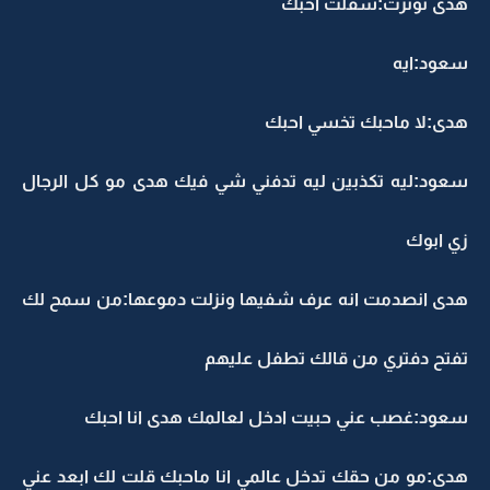
هدى توترت:شقلت احبك
سعود:ايه
هدى:لا ماحبك تخسي احبك
سعود:ليه تكذبين ليه تدفني شي فيك هدى مو كل الرجال
زي ابوك
هدى انصدمت انه عرف شفيها ونزلت دموعها:من سمح لك
تفتح دفتري من قالك تطفل عليهم
سعود:غصب عني حبيت ادخل لعالمك هدى انا احبك
هدى:مو من حقك تدخل عالمي انا ماحبك قلت لك ابعد عني