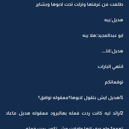
طلعت من غرفتها ونزلت تحت لابوها وبشاير
هديل:يبه
ابو عبدالمجيد:هلا يبه
هديل:انا....
انتهي البارات
توقعاتكم
1/هديل ايش بتقول لابوها؟معقوله توافق؟
2/رائد ليه كانت ردت فعله بهالبرود معقوله هديل ماعاد
تهمه؟ ولو عرف انها وافقت وش تكون ردت فعله