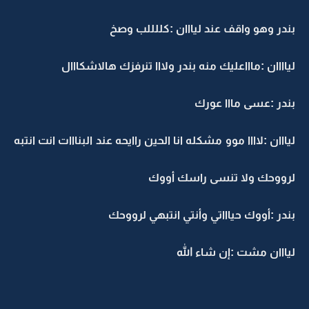
بندر وهو واقف عند ليااان :كللللب وصخ
لياااان :ماااعليك منه بندر ولااا تنرفزك هالاشكااال
بندر :عسى مااا عورك
ليااان :لاااا موو مشكله انا الحين راايحه عند البنااات انت انتبه
لرووحك ولا تنسى راسك أووك
بندر :أووك حياااتي وأنتي انتبهي لرووحك
ليااان مشت :إن شاء الله