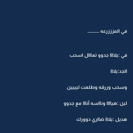
في المزززرعه ..........
في :يلاااا جدوو تعااال اسحب
الجد:يلااا
وسحب وررقه وطلعت ليييين
لين :هياااا ونااسه أنااا مع جدوو
هديل :يلااا ضااري دوورك