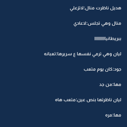
هديل ناظرت منال:لاتزعلي
منال وهي تجلس:لاعادي
ببريطانياااااااااا
ليان وهي ترمي نفسها ع سريرها:تعبانه
جود:كان يوم متعب
مها:من جد
ليان ناظرتها بنص عين:متعب هاه
مها:مره