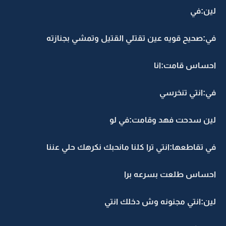
لين:في
في:صحيح قويه عين تقتلي القتيل وتمشي بجنازته
احساس قامت:انا
في:انتي تنخرسي
لين سدحت فهد وقامت:في لو
في تقاطعها:انتي ترا كلنا مانحبك نكرهك حلي عننا
احساس طلعت بسرعه برا
لين:انتي مجنونه وش دخلك انتي