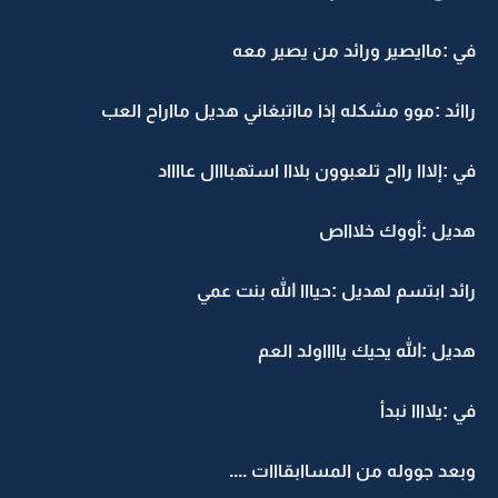
في :ماايصير ورائد من يصير معه
راائد :موو مشكله إذا مااتبغاني هديل مااراح العب
في :إلااا رااح تلعبوون بلااا استهبااال عااااد
هديل :أووك خلاااص
رائد ابتسم لهديل :حيااا الله بنت عمي
هديل :الله يحيك يااااولد العم
في :يلاااا نبدأ
وبعد جووله من المساابقااات ....