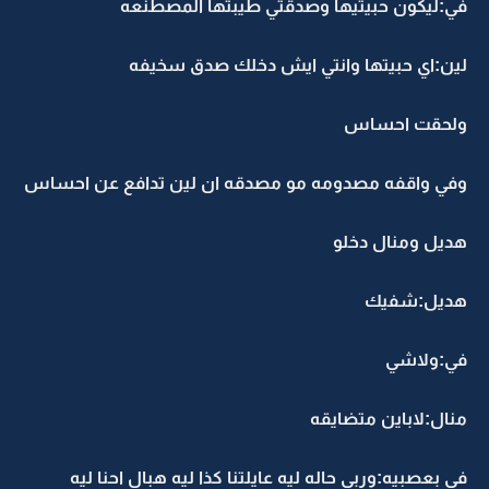
في:ليكون حبيتيها وصدقتي طيبتها المصطنعه
لين:اي حبيتها وانتي ايش دخلك صدق سخيفه
ولحقت احساس
وفي واقفه مصدومه مو مصدقه ان لين تدافع عن احساس
هديل ومنال دخلو
هديل:شفيك
في:ولاشي
منال:لاباين متضايقه
في بعصبيه:وربي حاله ليه عايلتنا كذا ليه هبال احنا ليه