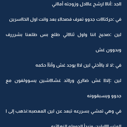
الجد :أنااا ارشح عااادل وزوجته أمااني
في :حركتااات جدوو تعرف فصحااء بعد وانت اول الخااسرين
لين :صحيح اننا واول ثنااائي طلع بس طلعنا بشرررف
وبدوون غش
في :لا لا يااأختي لين لااا يوجد غش وأنآآ حكمه
لين :إلااا غش ضااري وراائد غشاااشين يسوولفون مع
جدوو ويسبقوونه
في وهي تمشي بسررعه تبعد عن لين المعصبه:نذهب إلى ا
المتساااابقين ونبدأ الجووله النهاائيه.....