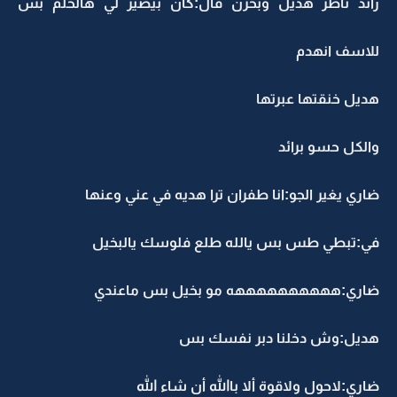
رائد ناظر هديل وبحزن قال:كان بيصير لي هالحلم بس
للاسف انهدم
هديل خنقتها عبرتها
والكل حسو برائد
ضاري يغير الجو:انا طفران ترا هديه في عني وعنها
في:تبطي طس بس يالله طلع فلوسك يالبخيل
ضاري:ههههههههههه مو بخيل بس ماعندي
هديل:وش دخلنا دبر نفسك بس
ضاري:لاحول ولاقوة ألا باالله أن شاء الله