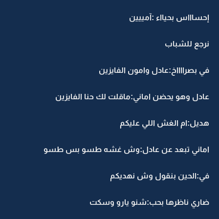
إحساااس بحيااء :آمييين
نرجع للشباب
في بصرااااخ:عادل وامون الفايزين
عادل وهو يحضن اماني:ماقلت لك حنا الفايزين
هديل:ام الغش اللي عليكم
اماني تبعد عن عادل:وش غشه طسو بس طسو
في:الحين بنقول وش نهديكم
ضاري ناظرها بحب:شنو يارو وسكت