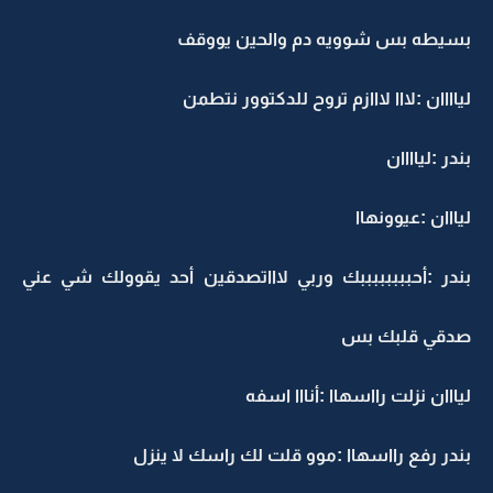
بسيطه بس شوويه دم والحين يووقف
لياااان :لااا لااازم تروح للدكتوور نتطمن
بندر :لياااان
ليااان :عيوونهاا
بندر :أحببببببببك وربي لاااتصدقين أحد يقوولك شي عني
صدقي قلبك بس
ليااان نزلت رااسهاا :أنااا اسفه
بندر رفع رااسهاا :موو قلت لك راسك لا ينزل