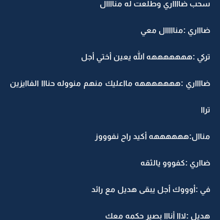
سحب ضااااري وطلعت له مناااال
ضاااري :منااااال معي
تركي :هههههههه الله يعين أختي أجل
ضااااري :هههههههه مااعليك منهم منووله حنااا الفاايزين
تراا
مناال:ههههههه أكيد راح نفوووز
ضااري :كفووو يالثقه
في :أوووك أجل يبقى هديل مع رائد
هديل :لااا أنااا بصير حكمه معك