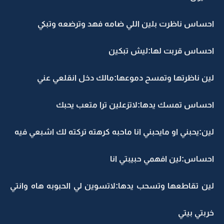
احساس ناظرت بلين اللي ضامه فهد وترضعه وتبكي
احساس قربت لها:ليش تبكين
لين ناظرتها وتمسح دموعها:مالك دخل انقلعي عني
احساس تمسك يدها:لاتزعلين ترا متعب يحبك
لين:يحبني او مايحبني انا ماحبه كرهته تركته لك اشبعي فيه
احساس:لين افهمي حبيبتي انا
لين تقاطعها وتسحب يدها:لاتسوين لي الحبوبه هاه وانتي
خربتي بيتي