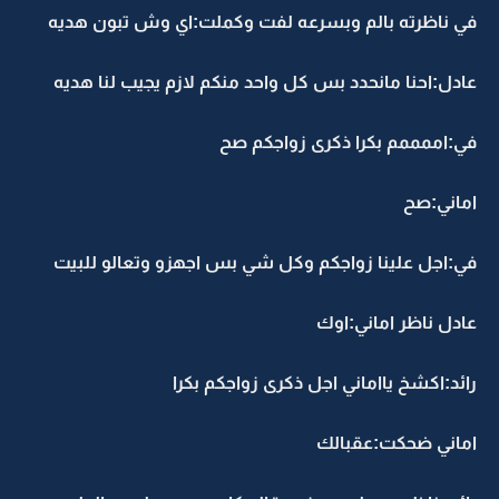
في ناظرته بالم وبسرعه لفت وكملت:اي وش تبون هديه
عادل:احنا مانحدد بس كل واحد منكم لازم يجيب لنا هديه
في:اممممم بكرا ذكرى زواجكم صح
اماني:صح
في:اجل علينا زواجكم وكل شي بس اجهزو وتعالو للبيت
عادل ناظر اماني:اوك
رائد:اكشخ يااماني اجل ذكرى زواجكم بكرا
اماني ضحكت:عقبالك