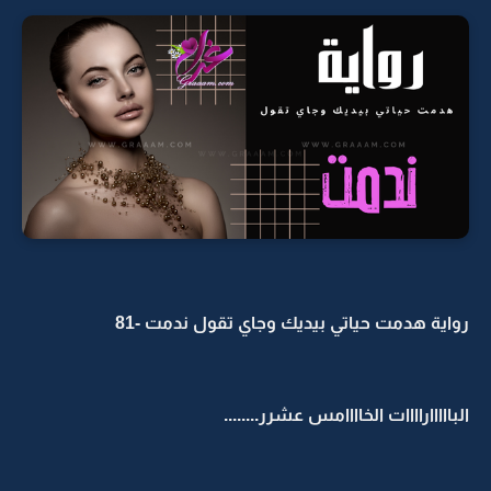
رواية هدمت حياتي بيديك وجاي تقول ندمت -81
الباااااراااات الخاااامس عشرر........