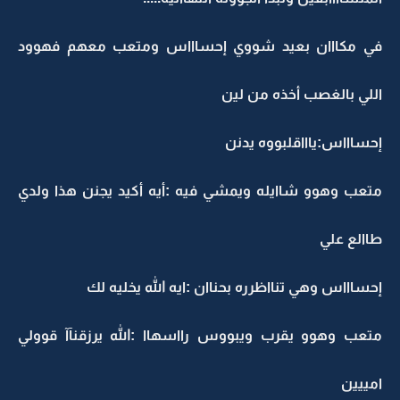
في مكااان بعيد شووي إحساااس ومتعب معهم فهوود
اللي بالغصب أخذه من لين
إحساااس:ياااقلبووه يدنن
متعب وهوو شاايله ويمشي فيه :أيه أكيد يجنن هذا ولدي
طاالع علي
إحساااس وهي تنااظرره بحناان :ايه الله يخليه لك
متعب وهوو يقرب ويبووس رااسهاا :الله يرزقنآآ قوولي
امييين