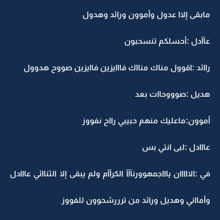
مابقى إلاا عدول وأموون ورائد وهدول
عآآدل :أحسلكم تنسحبون
راائد :اقوول مناك منااك فااايزين فاايزين صووح هدوول
هديل :صوووحاات بعد
أموون:ماعليك منهم حبيبي رااح نفووز
عااادل :لبى انتي بس
في :الااااان ياااجمهوورنآآآ الكرآآم ولم يبقى إلا الثناائي عااادل
وأمااني وهديل ورائد من ترررشحوون للفووز