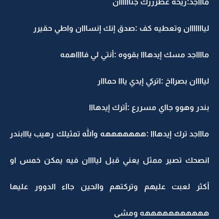
ماااجد:ريحه عطرررك جناااااان
ليااااااان وتعطيه كف :صدق إنك إنسااان واطي حقيرر
مااااجد مسك إيدهااا بقووه :أنتي لي فااااهمه
لياااان بصرااخ :اتركي إيدي يااا حمااار
بندر وهوو جااي مسررع :أترك إيدهااا
ماااجد ترك إيدهااا :هههههههه والله تمثيلك رهيب يااابندر
انصحك تصير ممثل يعني قبل لياااان فيه يمكن خمس او
أكثر لعبت عليهم وتركتهم والحين جااء الدوور عليها
هههههههههههه ومشى