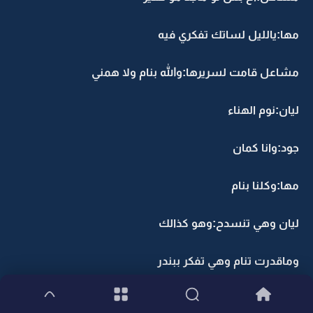
مها:يالليل لساتك تفكري فيه
مشاعل قامت لسريرها:والله بنام ولا همني
ليان:نوم الهناء
جود:وانا كمان
مها:وكلنا بنام
ليان وهي تنسدح:وهو كذالك
وماقدرت تنام وهي تفكر ببندر