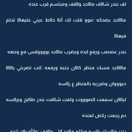
لف بندر شاااف ماااجد وااقف ومبتسم قرب عنده
مااااجد بضحكه :موو قلت لك أناا حااط عيني عليهااا تحلم
فيهااا
بندر عصصب ورفع ايده ويضرب ماااجد بووووقس مع وجهه
ماااااجد مسك منظر كااان جنبه ورفعه :انت تضربني ياااااا
حيوووان وضرربه بالمنظر ع رااسه
لياااان سمعت الصوووت ولفت شاافت بندر طاايح وبرااسه
دم رجعت ركض لعنده
بندر مااسك رااسه ويكلم مااجد اللي وااقف :والله رااح تندم