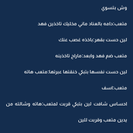
وش بتسوي
متعب:دامه بالعناد ماني مخليك تاخذين فهد
لين حست بقهر:باخذه غصب عنك
متعب ضم فهد وابعد:ماراح تاخذينه
لين حست نفسها بتبكي خنقتها عبرتها:متعب هاته
متعب:اسف
احساس شافت لين بتبكي قربت لمتعب:هاته وشالته من
يدين متعب وقربت للين