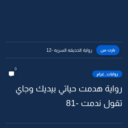
بارت من
رواية الحديقه السريه -11
0
روايات_غرام
رواية هدمت حياتي بيديك وجاي
تقول ندمت -81