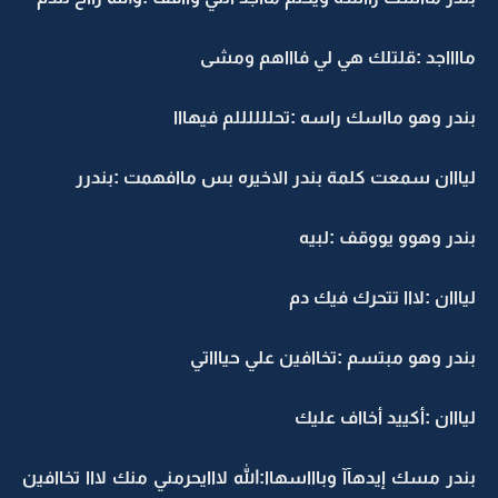
مااااجد :قلتلك هي لي فاااهم ومشى
بندر وهو مااسك راسه :تحللللللم فيهااا
ليااان سمعت كلمة بندر الاخيره بس ماافهمت :بندرر
بندر وهوو يووقف :لبيه
ليااان :لااا تتحرك فيك دم
بندر وهو مبتسم :تخاافين علي حياااتي
ليااان :أكييد أخااف عليك
بندر مسك إيدهآآ وباااسهاا:الله لااايحرمني منك لااا تخاافين