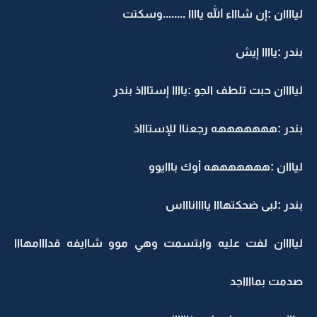
لياااان :إن شاااء الله ياااا ........وسكتت
بندر :ياااا إيش
لياااان حبت تلطف الجو :ياااا إستاااذ بندر
بندر :هههههههه رجعناا للإستاااذ
ليااان :هههههههه أوك بااايوو
بندر :لبى ضحكتهااا يااااناااس
لياااان لفت عليه وابتسمت وهي موو شاايفه قدااامهااا
صدمت بمااااجد