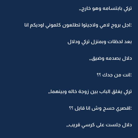
تركي بابتسامه وهو خارج,,
:اجل بروح لامي ولاجيتوا تطلعون كلموني اوديكم انا
بعد لحظات وبمنزل تركي ودلال
دلال بصدمه وضيق,,
:انت من جدك ؟؟
تركي يغلق الباب بين زوجة خاله وبينهما,,
:اقصري حسج وش انا قايل ؟؟
دلال جلست على كرسي قريب,,