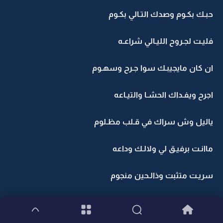
حبـك بكـوم وصدك التـالي بكـوم
فليـت لجـروح الليـالي شراعـه
ان كان مايجيبـك سوا جـرح وسهـوم
اجرح ويفـداك الحشـا والتيـاعه
ياليل وش سراك في قـلب مظـلوم
ماانـت برفيـق لي ولالـك وداعه
سريـت متثبت وذالـحين منجوم
وش يـرحم المشتـاق والشـوق لاعـه ؟؟