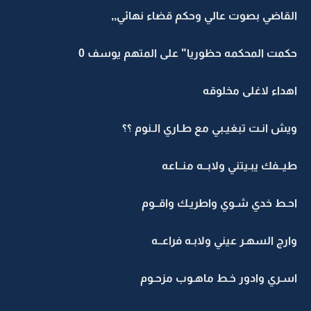
القاضي بصوت عالي وحكم قضاء نهائي,,
حكمت المحكمه حظوريا" على المتهم يوسف 0
اهداء لاغلى مخلوقه
ويش انـت تبغيـبي مع طـاري الـنوم ؟؟
طيــفك يبـيتني ولابــه منــاعه
احـط خدي شـوي واطريـك واقــوم
وارج السهـر عيني ولابـه فراعــه
اسـري وادور خـط ماهـوب مزحـوم