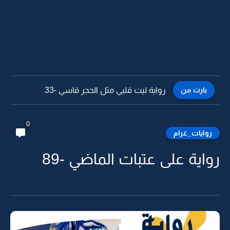
بارت من
رواية ليت قلبي مثل الحجر قاسي -32
0
روايات_غرام
رواية على عتبات الماضي -89