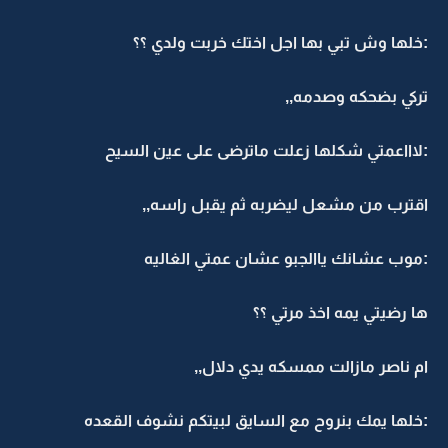
:خلها وش تبي بها اجل اختك خربت ولدي ؟؟
تركي بضحكه وصدمه,,
:لاااعمتي شكلها زعلت ماترضى على عين السيح
اقترب من مشعل ليضربه ثم يقبل راسه,,
:موب عشانك ياالجبو عشان عمتي الغاليه
ها رضيتي يمه اخذ مرتي ؟؟
ام ناصر مازالت ممسكه يدي دلال,,
:خلها يمك بنروح مع السايق لبيتكم نشوف القعده