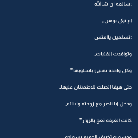
:سالمه ان شاالله
ام تركي بوهن,,
:تسلمين ياامتس
وتوافدت الفتيات,,
وكل واحده تهنيئ باسلوبها’’’
حتى هيفا اتصلت للاطمئنان عليها,,
ودخل ابا ناصر مع زوجته وابنائه,,
كانت الغرفه تعج بالزوار’’’
ووسميه تضيف الجميع بسعاده,,