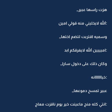
هزت راسها عبير,,
:الله لايخليني منه قولي امين
وسميه اقتربت لتضم اختها,,
:اميييين الله لايفرقكم ابد
وكان ذلك على دخول سارا,,
:خيااااااانه
عبير تمسح دموعها,,
:انتي كله منج ماعينت خير يوم ناقزت معاج