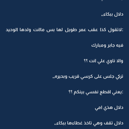
دلال ببكاء,,
:لاتقول كذا عقب عمر طويل لها بس ماانت ولدها الوحيد
فيه جابر ومبارك
والا ناوي علي انت ؟؟
تركي جلس على كرسي قريب وبحيره,,
:يعني اقطع نفسي بينكم ؟؟
دلال هذي امي
دلال تقف وهي تاخذ غطاءها ببكاء,,