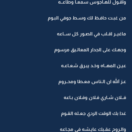
واقـول للهـاجوس سمعـا وطاعــه
من غبـت حافـظ لك وسـط جوفي البـوم
ماغيــر اقـلب في الصـور كل ســاعه
وجهـك على الجدار المعالـيق مرسوم
عيـن المهــاه وخـد يبـرق شعـاعـه
عـز الله ان الـناس معـطا ومحــروم
فــلان شـاري فـلان وفـلان بـاعه
غدا بك الوقت الردي جعـله القـوم
والـروح عقـبك عايـشه في مجـاعه