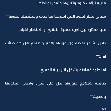
منيره تراقب خلود وتغيرها وتفكر بوالدتها,,
معالي تنظر لخلود اللتي اخبرتها بما حدث ومنشغله بهمها’’’
عليا محتاره بين اجراء عملية التلقيح او الانتظار قليلا,,
دلال تشعر بغصه من قرارها الاخير ولاتعلم هل هو صائب
ام لا’’’
اما خلود فهادئه بشكل اثار ريبة الجميع,,
صامته لاملامح صورتها تدل على شيء ولاحتى اسلوبها
بالحديث’’’
***