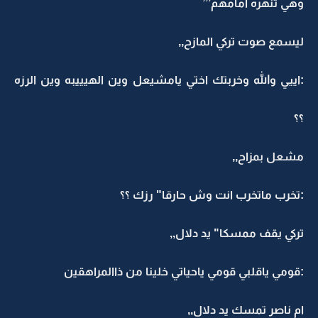
وهي تنهره امامهم’’’
ليسمع صوت تركي المازح,,
:اييي والله وخربتك اختي يامشيعل وين الهيييبه وين الرزه
؟؟
مشعل بمزاح,,
:تخرب ماتخرب انت وش حارقا" رزك ؟؟
تركي يقف ممسكا" يد دلال,,
:قومي ياقلبي قومي ياحياتي خلينا من ذاالمراهقين
ام ناصر تمسك يد دلال,,