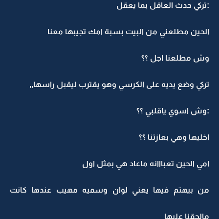
:تركي حدث العاقل بما يعقل
الحين مطلعني من البيت بسبة امك تجيبها معنا
وش مطلعنا اجل ؟؟
تركي وضع يديه على الكرسي وهو يقترب ليقبل راسها,,
:وش اسوي ياقلبي ؟؟
اخليها وهي بعازتنا ؟؟
امي الحين تعبااانه ماعاد هي بمثل اول
من بيهتم فيها يعني لوان وسميه مهيب عندها كانت
مالحقنا عليها