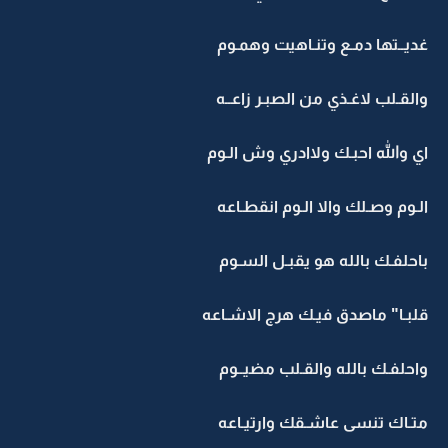
غديــتها دمـع وتنـاهيت وهمـوم
والقـلب لاغـذي من الصبـر زاعــه
اي والله احبـك ولاادري وش الـوم
الـوم وصـلك والا الـوم انقطـاعه
باحلفـك بالله هو يقبـل السـوم
قلبـا" ماصدق فيـك هرج الاشـاعه
واحلفـك بالله والقـلب مضيــوم
متـاك تنسى عاشـقك وارتيـاعه