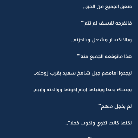
صعق الجميع من الخبر,,
فالفرحه للاسف لم تتم’’’
ويالانكسار مشعل ويالحزنه,,
هذا ماتوقعه الجميع منه’’’
ليجدوا امامهم جبل شامخ سعيد بقرب زوجته,,
يمسك يدها ويقبلها امام اخوتها ووالدته وابيه,,
لم يخجل منهم’’’
لكنها كانت تذوي وتذوب خجلا",,