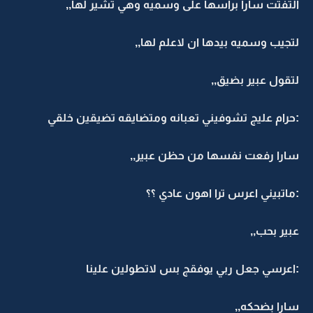
التفتت سارا براسها على وسميه وهي تشير لها,,
لتجيب وسميه بيدها ان لاعلم لها,,
لتقول عبير بضيق,,
:حرام عليج تشوفيني تعبانه ومتضايقه تضيقين خلقي
سارا رفعت نفسها من حظن عبير,,
:ماتبيني اعرس ترا اهون عادي ؟؟
عبير بحب,,
:اعرسي جعل ربي يوفقج بس لاتطولين علينا
سارا بضحكه,,