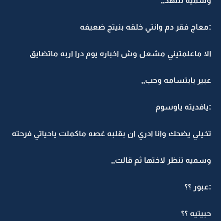
وسميه تتنهد,,
:معاج فقر دم وانتي خلقه بنيتج ضعيفه
الا ماعلمتيني مشعل وش اخباره يوم درا اربه ماتضايق
عبير بابتسامه وحب,,
:يافديته ياوسوم
تخيلي يضحك وانا ادري ان بقلبه غصه ماكملت ياحياتي فرحته
وسميه تنظر لاختها ثم قالت,,
:عبور ؟؟
حبيتيه ؟؟