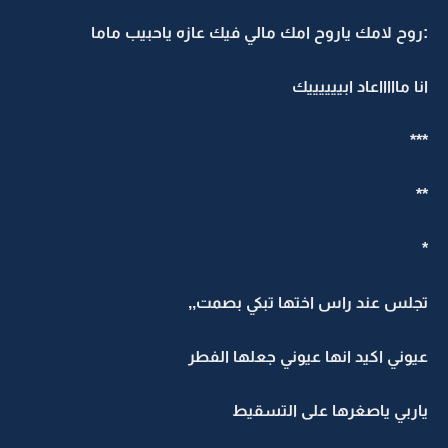
:روح لامك ياروح امك مالي فيك عازه ياحبيب ماما
انا ماااااعاد ابييييييك
***
**
*
تجلس عند راس اختها تبكي بصمت,,
عيوني اكيد انها عيوني جعلها الفطر
ياربي ياصغرها على التسقيط