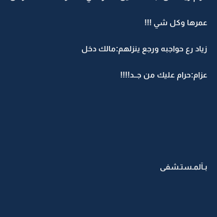
عمرها وكل شي !!!
زياد رع حواجبه ورجع ينزلهم:مالك دخل
عزام:حرام عليك من جــد!!!!
بـآلمـستـشفى