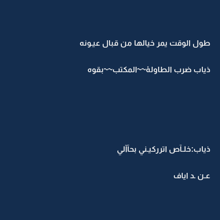
طول الوقت يمر خيالها من قبال عيـونه
ذياب ضرب الطاولهْ~~المكتب~~بقوه
ذياب:خلـآص اترركيـني بحآآلي
عـن ـد اياف