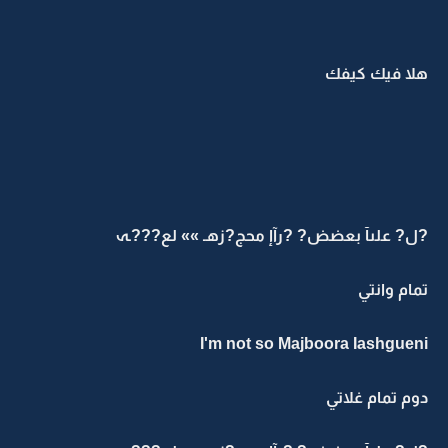
هلا فيك كيفك
?ل? علىآ بعضض? ?رآإ محج?زهـ »» لع???ـہ
تمام وانتي
I'm not so Majboora Iashgueni
دوم تمام غلاتي