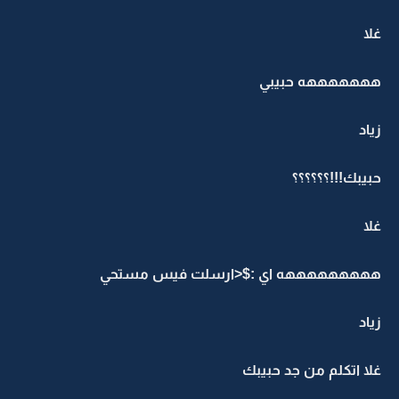
غلا
هههههههه حبيبي
زياد
حبيبك!!!؟؟؟؟؟؟
غلا
هههههههههه اي :$<ارسلت فيس مستحي
زياد
غلا اتكلم من جد حبيبك