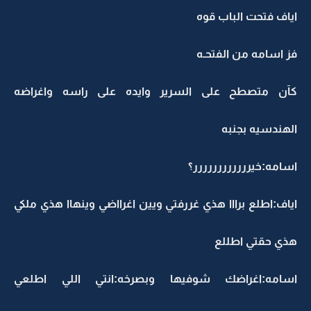
اياف فتحت الباب قوه
فز اسامه من الفتحـه
كآن متصطح على السرير وايده على راسه واغراضه
الهندسيه بجنبه
اسامه:خيرررررررررررر؟
اياف:اطلع برااا هذي غررفتي ويين اغرااضي وينهاا هذي ملكي
هذي حقتي اطللع
اسامه:اغراضك شوفيها وبصرخه:انتي اللي اطلعي