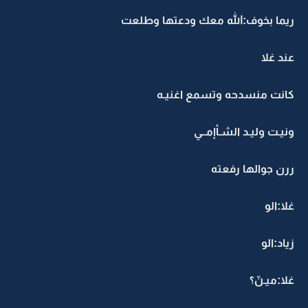
ريما بخوف:الله معك ودعتها وطلعت
عند غلا
كانت منسدحه وتسمع اغنيـه
ونيـت وليـد الشـأإمــي
ررن جوالها رفعته
غلا:الو
زياد:الو
غلا:ميـنّ؟