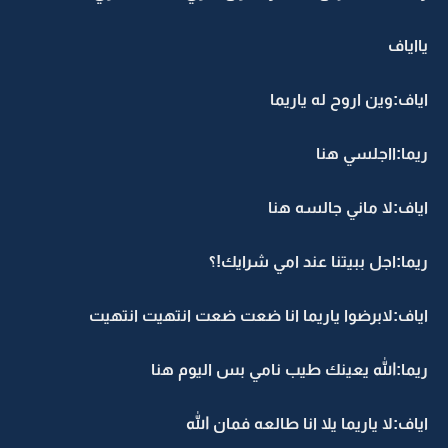
يااياف
اياف:وين اروح له ياريما
ريما:ااجلسي هنا
اياف:لا ماني جالسه هنا
ريما:اجل ببيتنا عند امي شرايك!؟
اياف:لابرضوا ياريما انا ضعت ضعت انتهيت انتهيت
ريما:الله يعينك طيب نامي بس اليوم هنا
اياف:لا ياريما يلا انا طالعه فمان الله