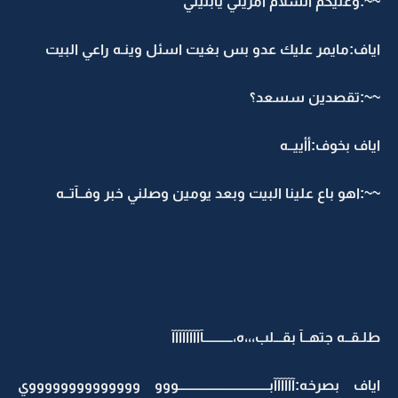
~~:وعليكم السلام امريني يابنيتي
اياف:مايمر عليك عدو بس بغيت اسئل وينـه راعي البيت
~~:تقصدين سسعد؟
اياف بخوف:أأييــه
~~:اهو باع علينا البيت وبعد يومين وصلني خبر وفــآتــه
طلـقــه جتهــآ بقـــلب،،،ه،ـــــــــــآآآآآآآآآ
اياف بصرخه:آآآآآآبــــــــــــــــــــــــــــــــــووو ووووووووووووووي