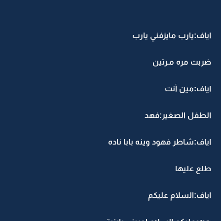
اياف:يارب مايزفني يارب
ضربت مره مـرتين
اياف:مين أنت
الطفل الصغير:فهد
اياف:شاطر فهود وينه بابا ناده
طلع عليها
اياف:السلام عليكم