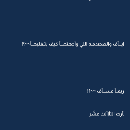
ايـــآف والصصدمـه اللي وآجهتهـــآ كيف بتـغلبهــآ~~؟!
ريمــآ عســـآف ~~؟!
ـآرت الثأإآلث عشُر