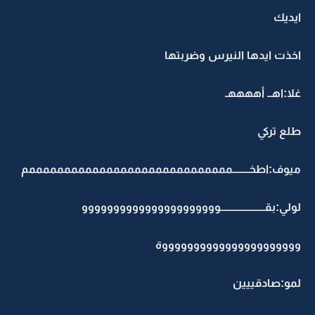
ايديك
اخذت ايدها النيرس وضربتها
غلا:اهــ أههههـ
طلع تركي
ميوف:اطخــــــــمممممممممممممممممممممممممممممم
لولي:بقـــــــــــــــــــــوووووووووووووووووووووو
ووووووووووووووووووووووة
لمو:صادقييين