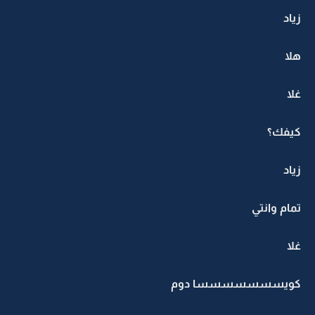
زياد
هلا
غلا
كيفك؟
زياد
تمام وانتي
غلا
كويسسسسسسسا دوم