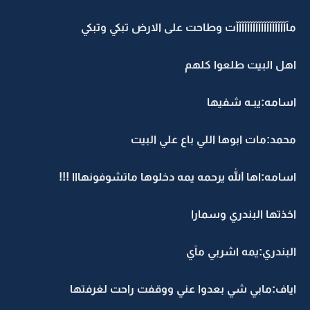
مآآآآآآآآآآآآآآآآآآآت وطاحت على الارض تبكي وتبكي
اهل البيت طلعوا كلهم
اسامه:يبـه شفيها
محمد:مات ابوها اللي باع علي البيت
اسامه:اها الله يرحمه يمه دخلوها ماتشوفونهااا !!!
اخذتها البندري وسمارا
البندري:يمه اشربي مآي
اياف:مابي شي بعدوا عني ووقفت راحت لغرفتها