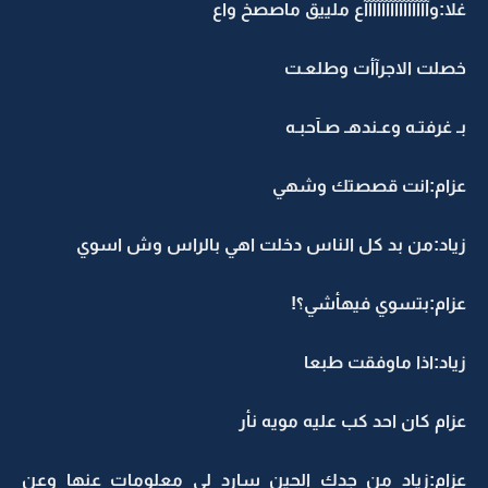
غلا:وآآآآآآآآآآآآآآآع ملييق ماصصخ واع
خصلت الاجرآأت وطلعـت
بـ غرفتـه وعـندهـ صـآحبـه
عزام:انت قصصتك وشهي
زياد:من بد كل الناس دخلت اهي بالراس وش اسوي
عزام:بتسوي فيهأشي؟!
زياد:اذا ماوفقت طبعا
عزام كان احد كب عليه مويه نأر
عزام:زياد من جدك الحين سارد لي معلومات عنها وعن