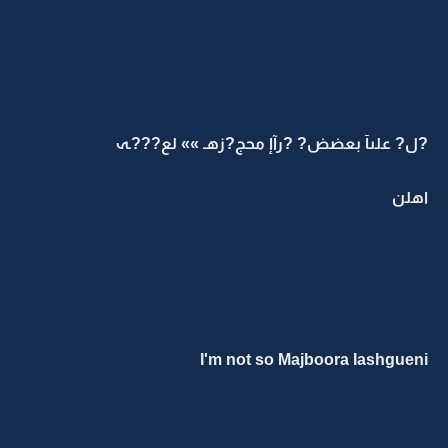
?ل? علىآ بعضض? ?رآإ محج?زهـ »» لع???ـہ
اهلن
I'm not so Majboora Iashgueni