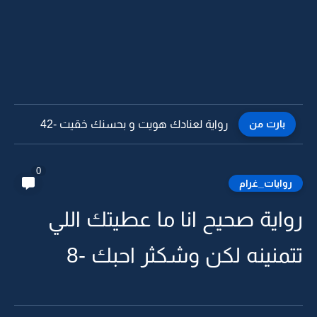
بارت من
رواية لعنادك هويت و بحسنك خقيت -41
0
روايات_غرام
رواية صحيح انا ما عطيتك اللي
تتمنينه لكن وشكثر احبك -8