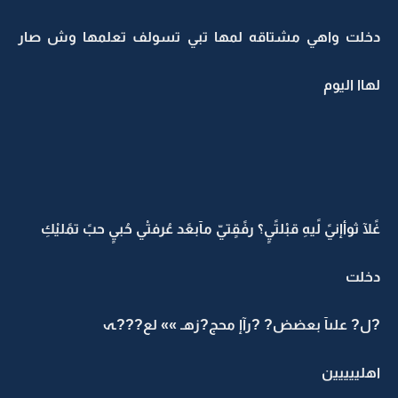
دخلت واهي مشتاقه لمها تبي تسولف تعلمها وش صار
لهاا اليوم
غًلآ ثوأإنيً لًيهِ قبْلتًيٍ؟ رفًقٍتيّ مآبعًد عُرفتْي حُبيٍ حبً تمًليْكِ
دخلت
?ل? علىآ بعضض? ?رآإ محج?زهـ »» لع???ـہ
اهلييييين