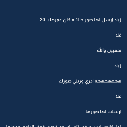
زياد ارسل لها صور خالتــه كان عمرها بـ 20
غلا
تخقيين والله
زياد
هههههههه ادري وريني صورك
غلا
ارسلت لها صورها
لما كانت لابسه فستان اسود قصير فوق الركبه ومعاها