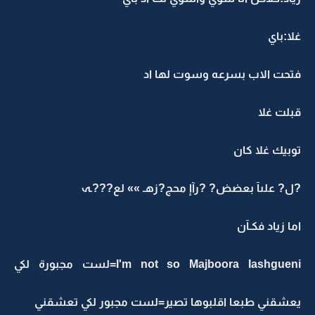
غلا:باي
فتحت الاب بسرعه وسوت لها اد
قبلت غلا
توبيك غلا كان
?ل? علىآ بعضض? ?رآإ محج?زهـ »» لع???ـہ
اما زياد فكـآن
I'm not so Majboora Iashgueni=لست مجبورة لكي
يعشقني طبعا اقلبوها تصير=لست مجبور لكي تعشقني