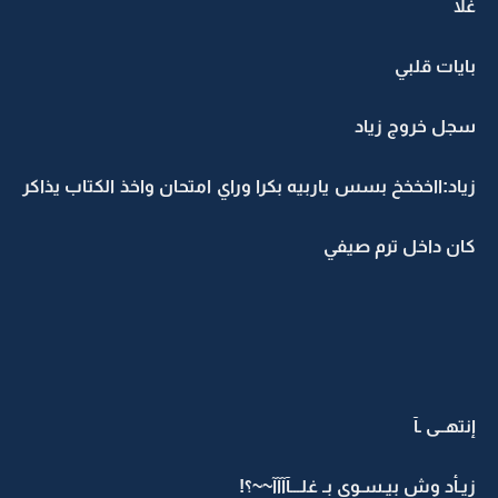
غلا
بايات قلبي
سجل خروج زياد
زياد:ااخخخخ بسس ياربيه بكرا وراي امتحان واخذ الكتاب يذاكر
كان داخل ترم صيفي
إنتهــى ـآ
زيـأد وش بيـسـوي بـ غلـــآآآآ~~؟!