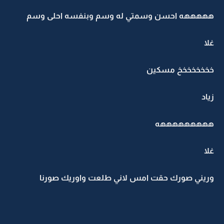
هههههه احسن وسمتي له وسم وبنفسه احلى وسم
غلا
خخخخخخخخ مسكين
زياد
هههههههههه
غلا
وريني صورك حقت امس لاني طلعت واوريك صورنا