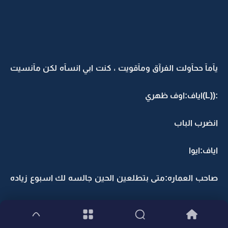
يآمآ ححآولت الفرآق ومآقويت ، كنت ابي انسآه لكن مآنسيت
:((L)اياف:اوف ظهري
انضرب الباب
اياف:ايوا
صاحب العماره:متى بتطلعين الحين جالسه لك اسبوع زياده
انا مابي اجيب لك الشرطة وتسحبك عشان ابنيه