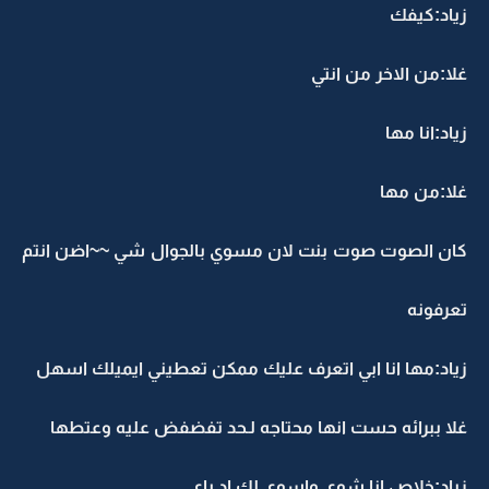
زياد:كيفك
غلا:من الاخر من انتي
زياد:انا مها
غلا:من مها
كان الصوت صوت بنت لان مسوي بالجوال شي ~~اضن انتم
تعرفونه
زياد:مها انا ابي اتعرف عليك ممكن تعطيني ايميلك اسهل
غلا ببرائه حست انها محتاجه لـحد تفضفض عليه وعتطها
زياد:خلاص انا شوي واسوي لك اد باي