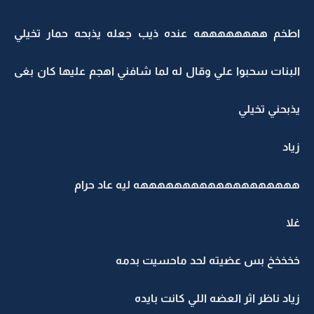
اطخم ههههههههه عنده ذيب جعله يذبحه حمار تخيلي
البنات سحبوا علي وقال له لما شافني اهجم عليها كان بغى
يذبحني تخيلي
زياد
هههههههههههههههههههه ليه عاد حرام
غلا
خخخخخ بس عضيته لحد ماحسيت بدمه
زياد ناظر اثر العضه اللي كانت بايده