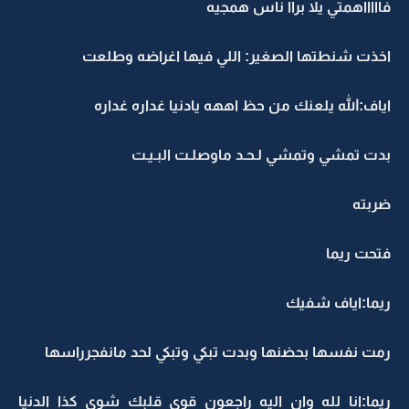
فاااااهمتي يلا براا ناس همجيه
اخذت شنطتها الصغير: اللي فيها اغراضه وطلعت
اياف:الله يلعنك من حظ اههه يادنيا غداره غداره
بدت تمشي وتمشي لـحـد ماوصلـت البـيـت
ضربته
فتحت ريما
ريما:اياف شفيك
رمت نفسها بحضنها وبدت تبكي وتبكي لحد مانفجرراسها
ريما:انا لله وان اليه راجعون قوي قلبك شوي كذا الدنيا