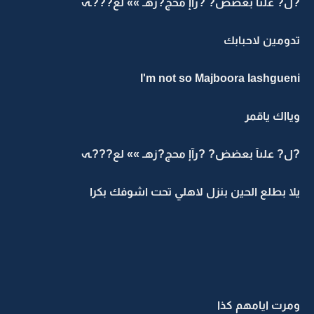
?ل? علىآ بعضض? ?رآإ محج?زهـ »» لع???ـہ
تدومين لاحبابك
I'm not so Majboora Iashgueni
ويااك ياقمر
?ل? علىآ بعضض? ?رآإ محج?زهـ »» لع???ـہ
يلا بطلع الحين بنزل لاهلي تحت اشوفك بكرا
ومرت ايامهم كذا