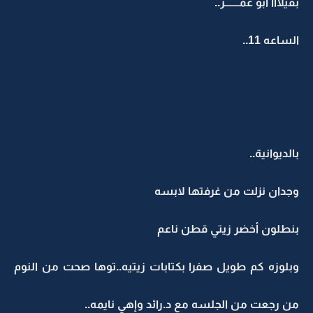
بفيلااا أبو عمـــــــر..
الساعه 11..
بالديوانية..
وجدان نزلت من غرفتها لابسه
بنطلون أخضر زيتي قطن ناعم
وبلوزه كم طويل صفرا بكتابات زيتيه..توها صحت من النوم
من رجعت من الجلسه مع د.رائد وإهي نايمه..