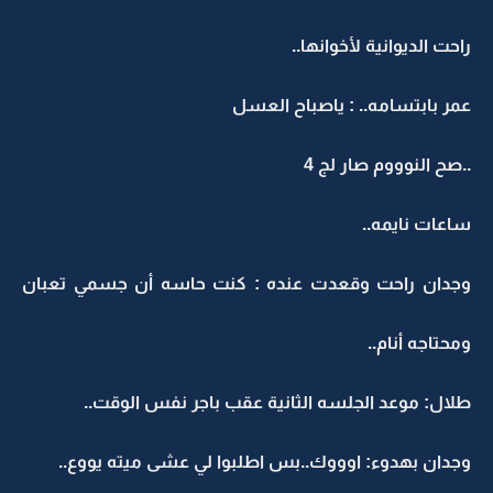
راحت الديوانية لأخوانها..
عمر بابتسامه.. : ياصباح العسل
..صح النوووم صار لج 4
ساعات نايمه..
وجدان راحت وقعدت عنده : كنت حاسه أن جسمي تعبان
ومحتاجه أنام..
طلال: موعد الجلسه الثانية عقب باجر نفس الوقت..
وجدان بهدوء: اوووك..بس اطلبوا لي عشى ميته يووع..