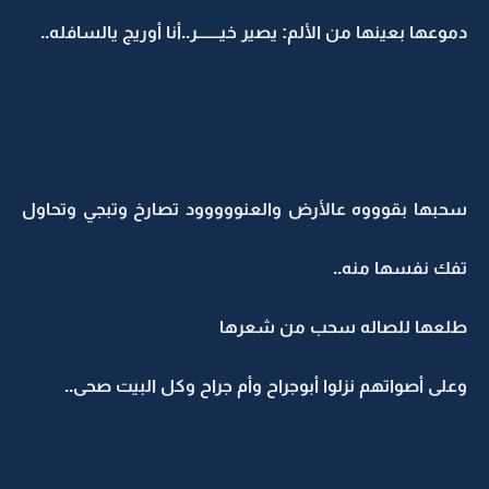
دموعها بعينها من الألم: يصير خيـــــــر..أنا أوريج يالسافله..
سحبها بقوووه عالأرض والعنووووود تصارخ وتبجي وتحاول
تفك نفسها منه..
طلعها للصاله سحب من شعرها
وعلى أصواتهم نزلوا أبوجراح وأم جراح وكل البيت صحى..