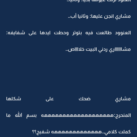
مشاري انجن عليها: وثانيا أب..
العنوود طالعت فيه بتوتر وحطت ايدها على شفايفه:
مشااااااري ردني البيت خلااااص..
مشاري ضحك على شكلها
المنحرج:هههههههههههههههههههه بسم الله ما
كملت كلامي..هههههههههههههه شفيج؟؟