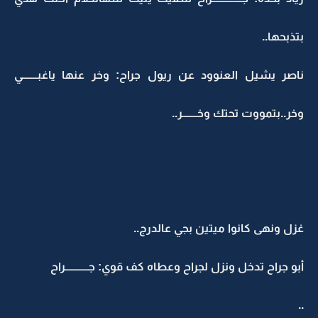
بتذبحها..
ناصر يشيل العنوود عن ريول جراح: وخر عنها ياغبـــــــي
وخر..بتمووت تحتك وخـــــــر..
غزل ونهى كانوا ميتين بجي عالدرج..
أبو جراح تدخل ونزل لجراح وعطاه كف قوي: جـــــــــــراح
..