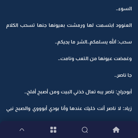
السوء..
العنوود ابتسمت لها ورمشت بعيونها جنها تسحب الكلام
سحب: الله يسلمكم..الشر ما يجيكم..
وغمضت عيونها من التعب ونامت..
جا ناصر..
أبوجراح: ناصر يبه تعال خذني البيت ومن أصبح أفلح..
زياد: لا ناصر أنت خليك عندها وأنا بودي أبوووي والصبح نيي
إن شاء الله..