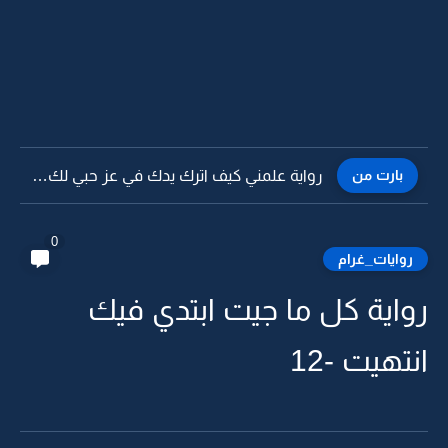
بارت من
رواية علمني كيف اترك يدك في عز حبي لك -38
0
روايات_غرام
رواية كل ما جيت ابتدي فيك
انتهيت -12