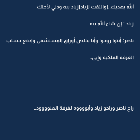
الله يهديك..[والتفت لزياد]زياد يبه ودني لأختك
زياد : إن شاء الله يبه..
ناصر: أنتوا روحوا وأنا بخلص أوراق المستشفى وادفع حساب
الغرفه الملكية وإيي..
راح ناصر وراحو زياد وأبووووه لغرفة العنوووود..