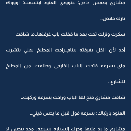
مشاري بهمس خاص: عنوودي العنود ابتسمت: اوووك
نازله خلاص..
سكرت ونزلت تحت بعد ما قفلت باب غرفتها..ما شافت
أحد لأن الكل بغرفته بينام..راحت المطبخ يعني بتشرب
ماي..بسرعه فتحت الباب الخارجي وطلعت من المطبخ
للشارع..
شافت مشاري فتح لها الباب وراحت بسرعه وركبت..
العنود بارتباك: بسرعه قول قبل ما يحس فيني..
مشاري ما رد عليها وحرك السياره بسرعه: محد بيحس لا