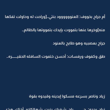
أم جراح بخووف: العنوووووود بنتي..[وراحت له وحاولت تفكها
منه]وخرها عنها بتمووت بإيدك بتمووتها يالظالم..
جراح بعصبيه وهو طايح بالعنود
طق وكفوف ورفسات: أحسن ختموت السافله الحقيـــــــره..
زياد وناصر بسرعه مسكوا إيدينه وقيدوه بقوة
زياد بحده: جــــــــــــــراح شفيك ينيت شهالكلام أختك هذي