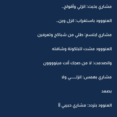
مشاري بخبث: انزلي وأقولج..
العنووود باستغراب: انزل وين..
مشاري ابتسم: طلي من شباكج وتعرفين
العنووود مشت للبلكونة وشافته
وانصدمت: لا من صجك أنت مينوووون
مشاري بهمس: انزلـــــــي ولا
بصعد
العنوود بتردد: مشاري حبيبي آآ