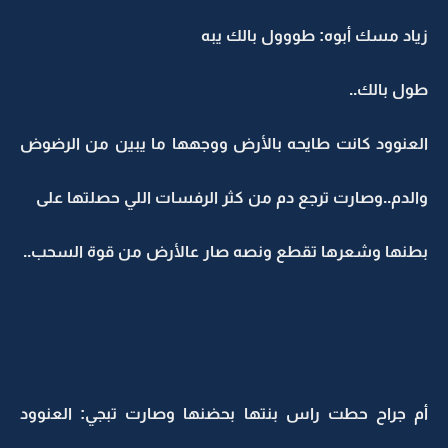
زياد مسك أبوه: طووول بالك يبه
طول بالك..
العنوود كانت طايحه بالأرض ووجهها ما يبين من الرضوض
والدم..وصارت ترجع دم من كثر الرفسات اللي حصلتها على
بطنها وشعرها تقطع ونصه صار عالأرض من قوة السحب..
أم جراح حطت راس بنتها بحضنها وصارت تبجي: العنوود