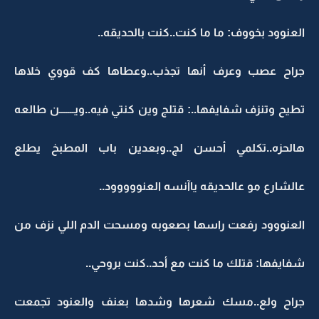
العنوود بخووف: ما ما كنت..كنت بالحديقه..
جراح عصب وعرف أنها تجذب..وعطاها كف قووي خلاها
تطيح وتنزف شفايفها..: قتلج وين كنتي فيه..ويـــــــن طالعه
هالحزه..تكلمي أحسن لج..وبعدين باب المطبخ يطلع
عالشارع مو عالحديقه ياآنسه العنووووود..
العنووود رفعت راسها بصعوبه ومسحت الدم اللي نزف من
شفايفها: قتلك ما كنت مع أحد..كنت بروحي..
جراح ولع..مسك شعرها وشدها بعنف والعنود تجمعت