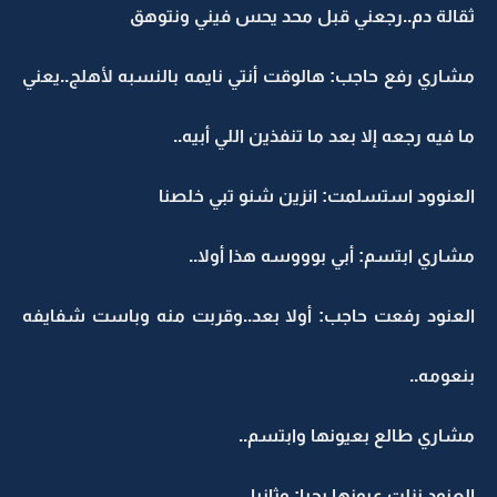
ثقالة دم..رجعني قبل محد يحس فيني ونتوهق
مشاري رفع حاجب: هالوقت أنتي نايمه بالنسبه لأهلج..يعني
ما فيه رجعه إلا بعد ما تنفذين اللي أبيه..
العنوود استسلمت: انزين شنو تبي خلصنا
مشاري ابتسم: أبي بوووسه هذا أولا..
العنود رفعت حاجب: أولا بعد..وقربت منه وباست شفايفه
بنعومه..
مشاري طالع بعيونها وابتسم..
العنود نزلت عيونها بحيا: وثانيا..