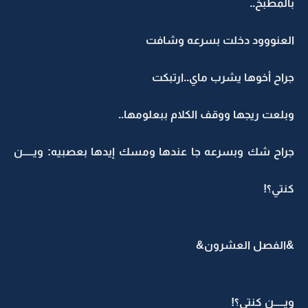
بالمطبخ..
العنووود دخلت بسرعه وشافت
جراح أخوها يشرب ماي..ارتبكت
وبلعت ريجها ووقف الكلام ببعلومها..
جراح شك وبسرعه جا عندها ومسك إيدها بعصبيه: ويـــــن
كنتي؟!
&الفصل العشرون&
ويـــــن كنتي؟!