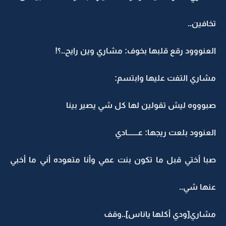
تخافين..
العنووود رقع قلبها بخوف: مشاري وين رايح..؟!
مشاري التفت عليها وابتسم:
صبوووه ليش تقولين لها كل شي يصير بينا
العنوود بلعت ريجها: عـــــــادي
صبا أختي قبل ما تكون بنت عمي وأنا متعوده أني ما أخبي
عنها شي..
مشاري[ودي أكلها ياناس]..وقف