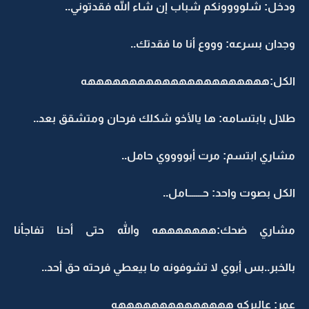
ودخل: شلوووونكم شباب إن شاء الله فقدتوني..
وجدان بسرعه: وووع أنا ما فقدتك..
الكل:ههههههههههههههههههههههه
طلال بابتسامه: ها يالأخو شكلك فرحان ومتشقق بعد..
مشاري ابتسم: مرت أبووووي حامل..
الكل بصوت واحد: حـــــــامل..
مشاري ضحك:هههههههه والله حتى أحنا تفاجأنا
بالخبر..بس أبوي لا تشوفونه ما بيعطي فرحته حق أحد..
عمر: عالبركه ههههههههههههههه