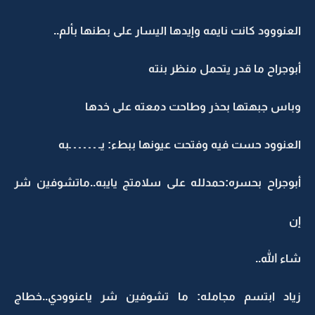
العنووود كانت نايمه وإيدها اليسار على بطنها بألم..
أبوجراح ما قدر يتحمل منظر بنته
وباس جبهتها بحذر وطاحت دمعته على خدها
العنوود حست فيه وفتحت عيونها ببطء: يـ ـ ـ ـ ـ ـ ـبه
أبوجراح بحسره:حمدلله على سلامتج يايبه..ماتشوفين شر
إن
شاء الله..
زياد ابتسم مجامله: ما تشوفين شر ياعنوودي..خطاج