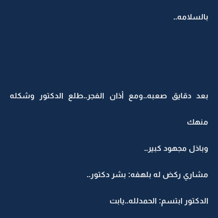
بالسلامه..
بعد دقايق صعبه..ومع أذان الفجر..طلع الدكتور وشكله
منهك
وباذل مجهود كبير..
مشاري ركض له بلهفه: بشر دكتور..
الدكتور ابتسم: الحمدلله..يابت