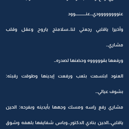
عنوووووووودي..عنــــــــــــوود
وأخيرا ياقلبي رجعتي لنا..سلامتج ياروح وعقل وقلب
مشاري..
ورفعها بقوووووه وحضنها لصدره..
العنود ابتسمت بتعب ورفعت إيدينها وطوقت رقبته:
بشوف عيالي..
مشاري رفع راسه ومسك وجهها بأيدينه وبفرحه: الحين
ياقلبي..الحين بنادي الدكتور..وباس شفايفها بلهفه وشوق