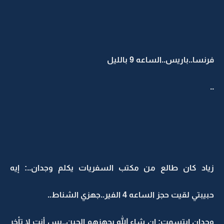
فرنسا..باريس..الساعه 9 بالليل
..
زياد كان طالع من مكتب السفريات يكلم وجدان..: إيه
حبيبتي لقيت حجز الساعه 4 الفير..جهزي الشناط..
وجدان ابتسمت: إن شاء الله بجهزهم الحين..بس أنت لا تأخر