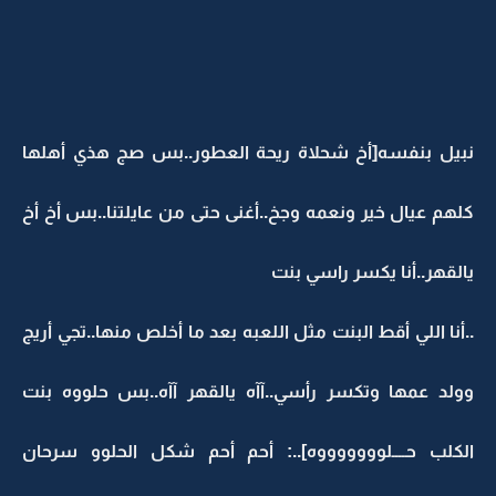
نبيل بنفسه[أخ شحلاة ريحة العطور..بس صج هذي أهلها
كلهم عيال خير ونعمه وجخ..أغنى حتى من عايلتنا..بس أخ أخ
يالقهر..أنا يكسر راسي بنت
..أنا اللي أقط البنت مثل اللعبه بعد ما أخلص منها..تجي أريج
وولد عمها وتكسر رأسي..آآه يالقهر آآه..بس حلووه بنت
الكلب حــــلوووووووه]..: أحم أحم شكل الحلوو سرحان