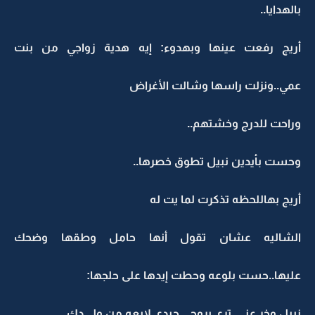
بالهدايا..
أريج رفعت عينها وبهدوء: إيه هدية زواجي من بنت
عمي..ونزلت راسها وشالت الأغراض
وراحت للدرج وخشتهم..
وحست بأيدين نبيل تطوق خصرها..
أريج بهاللحظه تذكرت لما يت له
الشاليه عشان تقول أنها حامل وطقها وضحك
عليها..حست بلوعه وحطت إيدها على حلجها:
نبيل وخر عني..ترى بروحي جبدي لايعه من ولــــدك..