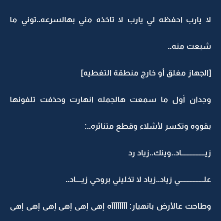
لا يارب احفظه لي يارب لا تاخذه مني بهالسرعه..توني ما
شبعت منه..
[الجهاز مغلق أو خارج منطقة التغطيه]
وجدان أول ما سمعت هالجمله انهارت وحذفت تلفونها
بقووه وتكسر لأشلاء وقطع متناثره..:
زيــــــــــــــــاد..وينك..زياد رد
علــــــــــــــــي زياد..زياد لا تخليني بروحي زيــــاد..
وطاحت عالأرض بانهيار: آآآآآآآآه إهى إهى إهى إهى إهى إهى