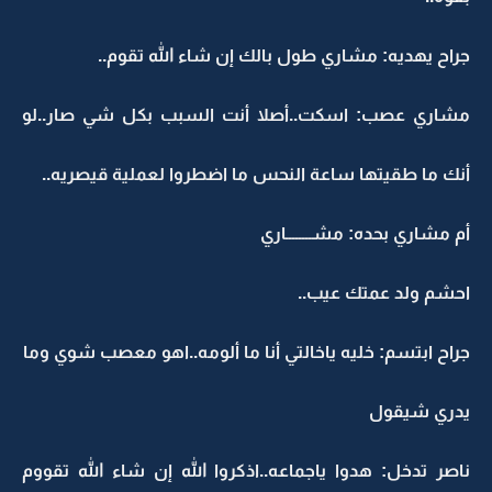
جراح يهديه: مشاري طول بالك إن شاء الله تقوم..
مشاري عصب: اسكت..أصلا أنت السبب بكل شي صار..لو
أنك ما طقيتها ساعة النحس ما اضطروا لعملية قيصريه..
أم مشاري بحده: مشــــــــاري
احشم ولد عمتك عيب..
جراح ابتسم: خليه ياخالتي أنا ما ألومه..اهو معصب شوي وما
يدري شيقول
ناصر تدخل: هدوا ياجماعه..اذكروا الله إن شاء الله تقووم