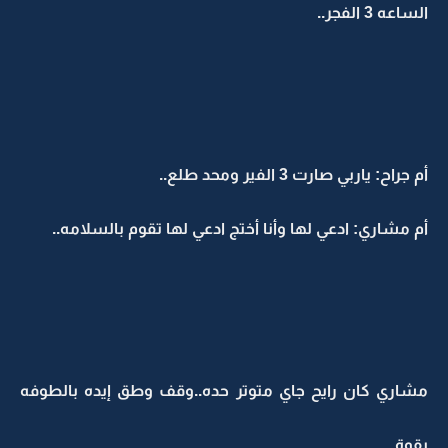
الساعه 3 الفجر..
أم جراح: ياربي صارت 3 الفير ومحد طلع..
أم مشاري: ادعي لها وأنا أختج ادعي لها تقوم بالسلامه..
مشاري كان رايح جاي متوتر حده..وقف وطق إيده بالطوفه
بقوة..