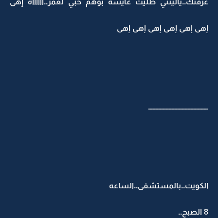
عرفتك..ياليتني ظليت عايشه بوهم حبي لعمر..آآآآآآه إهى
إهى إهى إهى إهى إهى إهى
ـــــــــــــــــــــــــــــــــــــــــ
الكويت..بالمستشفى..الساعه
8 الصبح..