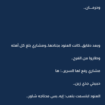
وحرمــــان..
وبعد دقايق..كانت العنود بجناحها..ومشاري بلغ كل أهله
وطاروا من الفرح..
مشاري رفع لها السرير..: ها
حبيبتي جذي زين..
العنود ابتسمت بتعب: إيه..بس محتاجه شاور..