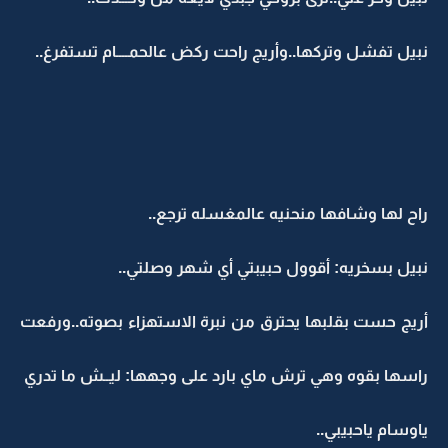
نبيل تفشل وتركها..وأريج راحت ركض عالحمــــام تستفرغ..
راح لها وشافها منحنيه عالمغسله ترجع..
نبيل بسخريه: أقوول حبيبتي أي شهر وصلتي..
أريج حست بقلبها يحترق من نبرة الاستهزاء بصوته..ورفعت
راسها بقوه وهي ترش ماي بارد على وجهها: ليــش ما تدري
ياوسام ياحبيبي..