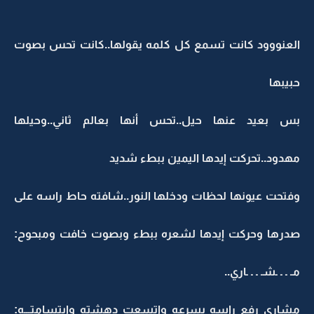
العنووود كانت تسمع كل كلمه يقولها..كانت تحس بصوت
حبيبها
بس بعيد عنها حيل..تحس أنها بعالم ثاني..وحيلها
مهدود..تحركت إيدها اليمين ببطء شديد
وفتحت عيونها لحظات ودخلها النور..شافته حاط راسه على
صدرها وحركت إيدها لشعره ببطء وبصوت خافت ومبحوح:
مـ ـ ـ ـشـ ـ ـ ـاري..
مشاري رفع راسه بسرعه واتسعت دهشته وابتسامتـــه: