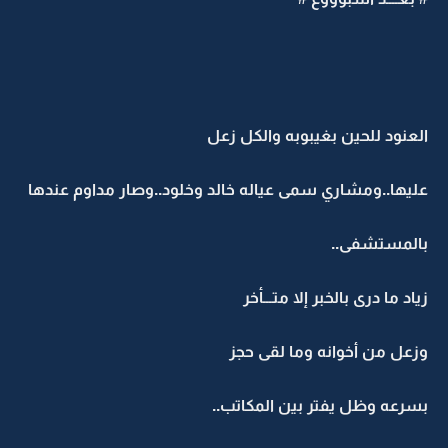
العنود للحين بغيبوبه والكل زعل
عليها..ومشاري سمى عياله خالد وخلود..وصار مداوم عندها
بالمستشفى..
زياد ما درى بالخبر إلا متـــأخر
وزعل من أخوانه وما لقى حجز
بسرعه وظل يفتر بين المكاتب..