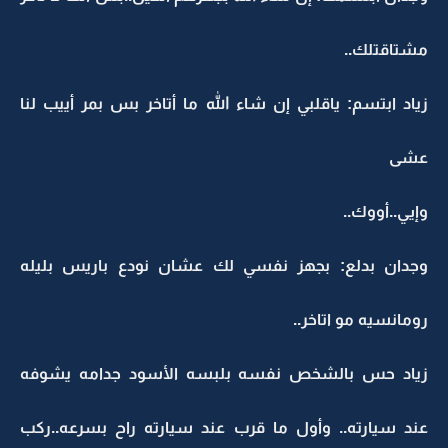
مشتاقتلك..
زياد ابتسم: ياقلبي إن شاء الله ما أتاخر بس بمر أييب لنا
عشى
وإيي..أووك..
وجدان بدلع: بجهز نفسي لك عشان نودع باريس بليله
رومانسيه مو اتاخر..
زياد حس بالشخص نفسه بلبسه الأسود جدامه يشوفه
عند سيارته.. وأول ما قرب عند سيارته راح بسرعه..ركب