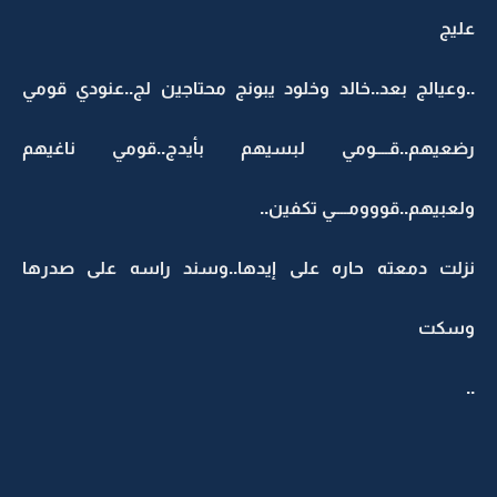
عليج
..وعيالج بعد..خالد وخلود يبونج محتاجين لج..عنودي قومي
رضعيهم..قــــومي لبسيهم بأيدج..قومي ناغيهم
ولعبيهم..قووومــــي تكفين..
نزلت دمعته حاره على إيدها..وسند راسه على صدرها
وسكت
..