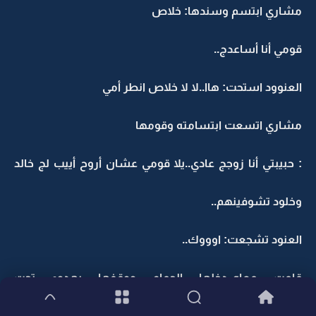
مشاري ابتسم وسندها: خلاص
قومي أنا أساعدج..
العنوود استحت: هاا..لا لا خلاص انطر أمي
مشاري اتسعت ابتسامته وقومها
: حبيبتي أنا زوجج عادي..يلا قومي عشان أروح أييب لج خالد
وخلود تشوفينهم..
العنود تشجعت: اوووك..
قامت معاه..دخلها الحمام ووقفها بهدوء تحت
الشاور..وفصخها ملابسها بهدوء وفتح الماي..وتركها