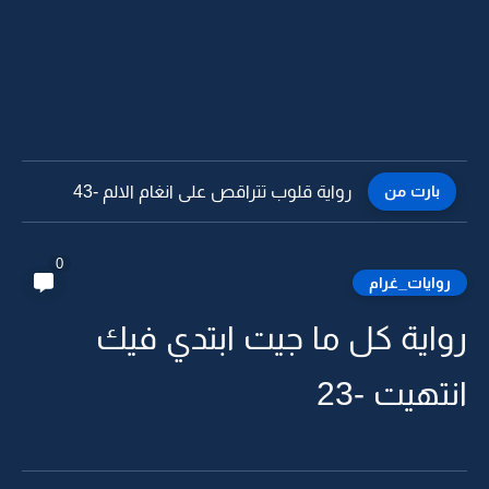
بارت من
رواية قلوب تتراقص على انغام الالم -42
0
روايات_غرام
رواية كل ما جيت ابتدي فيك
انتهيت -23