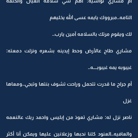
أم مشاري تواسيه: أهم شي سلامة العيال والخلقه
التامه..مبرووك يايمه عسى الله يخليهم
لك ويقوم مرتك بالسلامه آمين يارب..
مشاري طاح عالأرض وحط إيدينه بشعره ونزلت دمعته:
غيبوبه يمه غيبوبــــه..
أم جراح ما قدرت تتحمل وراحت تشوف بنتها وتبجي..ومعاها
غزل
ناصر نزل له: مشاري تعوذ من إبليس واحمد ربك عالنعمه
والعافيه..العنود كلنا نحبها وزعلانين عليها ويمكن أنا أكثر