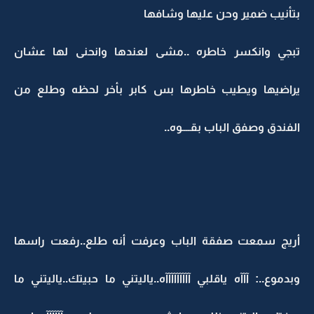
بتأنيب ضمير وحن عليها وشافها
تبجي وانكسر خاطره ..مشى لعندها وانحنى لها عشان
يراضيها ويطيب خاطرها بس كابر بأخر لحظه وطلع من
الفندق وصفق الباب بقــــوه..
أريج سمعت صفقة الباب وعرفت أنه طلع..رفعت راسها
وبدموع..: آآآه ياقلبي آآآآآآآآآه..ياليتني ما حبيتك..ياليتني ما