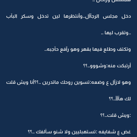
دخل مجلس الرجآآل..وأنتظرها لين تدخل وسكر البآب
..وتقرب ليها ..
وتكتف وطلع فيها بقهر وهو رآفع حآجبه..
أرتبكت منه:وشووو..؟؟
وهو لازآل ع وضعه:تسوين روحك ماتدرين ..؟؟أنا ويش قلت
لك هآآآ..؟؟
:ويش قلت..؟؟
غض ع شفايفه :تستهبليين ولا شنو سآلفك ..؟؟