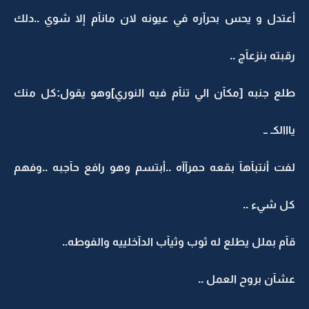
أعتدل و يحس بحرآره في عيونه لان مانآم إلا شوي ..دلك
رقبته بنزعآج ..
طلع جنبه [مكآن الي تنآم فيه النوري]وهو يقول:كل منك
يااالكـ ــ
لفت أنتبآهآ بقعه حمرآآه ..أبتسم وهو رافع حآجبه ..وفهم
كل شيء ..
قآم بملل يطلع له ثوب وثيآب الدآخلييه والفوطه..
عشآن بروح العمل ..