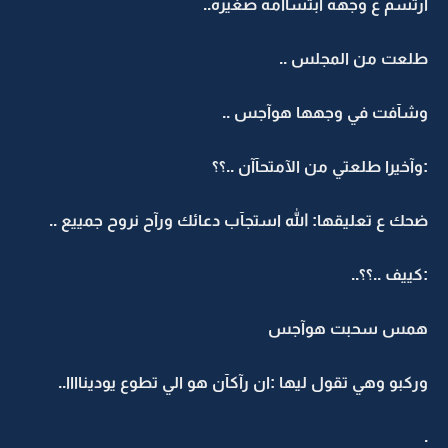
أرتسم ع وجهه ابتسآآمه صغيره..
طلعت من المجلس ..
وشآفت في وجهها هوآجس ..
:وآخيرا طلعتي من الآمتحآآن ..؟؟
ضحك ع تعليقها: الله استجآب دعائك ورآح نروح جمييع ..
:كييف ..؟؟..
همس سحبت هوآجس
وركبو وهي تقول ليها :ان رآكآن هو الي تطوع يوديناااا..
.