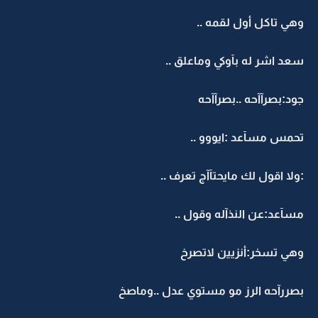
وهي تاكل أول لقمه ..
سعد اشر له بآوكي وماعلق ..
جود:بصرآآحه ..بصرآآحه
تحمس مسآعد :ايووو ..
:ولا اقول لك مايحتآآج تعرف ..
مسآعد:عن النذآله وقول ..
وهي تسخر:أنزيين لاتصرخ
بصررآحه الرز مو مستوي عدل ..وماصخ