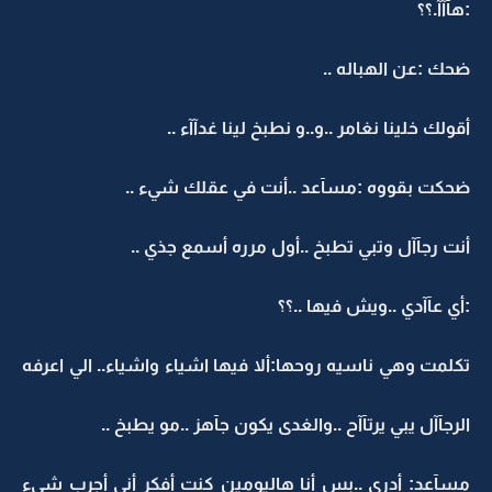
:هآآآ.؟؟
ضحك :عن الهباله ..
أقولك خلينا نغامر ..و..و نطبخ لينا غدآآء ..
ضحكت بقووه :مسآعد ..أنت في عقلك شيء ..
أنت رجآآل وتبي تطبخ ..أول مرره أسمع جذي ..
:أي عآآدي ..ويش فيها ..؟؟
تكلمت وهي ناسيه روحها:ألا فيها اشياء واشياء.. الي اعرفه
الرجآآل يبي يرتآآح ..والغدى يكون جآهز ..مو يطبخ ..
مسآعد: أدري ..بس أنا هاليومين كنت أفكر أني أجرب شيء