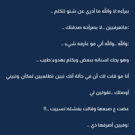
ببرآءه:لا والله ما أدري عن شنو تتكلم ..
:ماتعرفيين ..لا بصرآحه صدقتك ..
:والله ..والله أني مو عآرفه شيء ..
وهو يحك اسنانه ببعض ويكلم بهدوء:طيب ..
أنا مو قلت لك أن في حآلة أنك تبين تطلعيين لمكآن وتبيني
أوصلك ..تقولين لي
عضت ع صبعها وقالت بفشله:نسييت ..!!
:وفيين أصرفها ذي ..