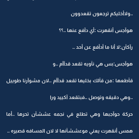
..ولاأخليكم ترجعون تقعدوون
هوآجس أنقهرت :أي دآفع عنها ..؟؟
رآكآن:لا أنا ما أدأفع عن أحد ..
هوآجس:بس هي نآويه تقعد قدآآم ..و
قآطعها :من قآلك بخليها تقعد قدآآم ..لان مشوآرنا طوييل
..وهي دقيقه وتوصل ..فبتقعد آكييد ورا
حركة حوآجبها وهي تطلع في نجمه عششآن تحرها ..أما
همس أنقهرت يعني موعششآنها لا لان المسافه قصيره ..