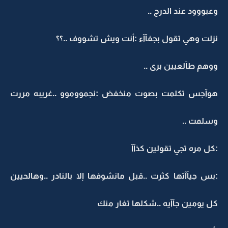
وعبووود عند الدرج ..
نزلت وهي تقول بجفآآء :أنت ويش تشووف ..؟؟
ووهم طآلعيين برى ..
هوآجس تكلمت بصوت منخفض :نجمووموو ..غريبه مررت
وسلمت ..
:كل مره تجي تقولين كذآآ
:بس جيآآتها كثرت ..قبل مانشوفها إلا بالنادر ..وهالحيين
كل يومين جآآيه ..شكلها تغار منك