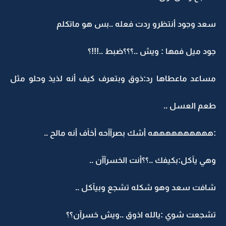
سعد وجود أنتظرو ردت فعله ..بس هو ماتكلم
جود ميل فمها : ويش ..؟؟؟ضبط ..!!!؟
مساعد ماعطاها رد:ذوق وبتعرف كيف أنه لذيذ وحلو مثل
طعم العسل ..
:ههههههههههه أشك بصرآآحه أخآف أنه مالح ..
وهي يآكل:بكيفك ..؟؟أنت الخسرآآن ..
شافت سعد وهو شكله تشجع وبيآكل ..
تشجعت شوي :يالله اذوق ..ويش خسرآن؟؟