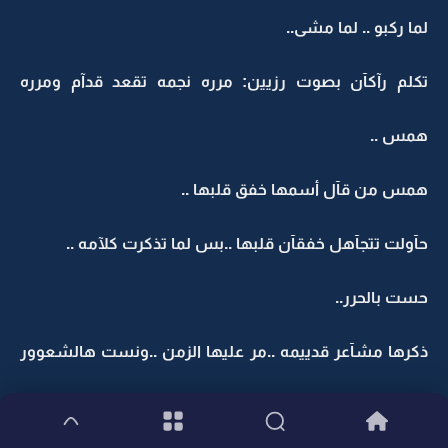
لما ركبو .. لما مشى..
تكلم رآكآن بصوت رزيين: مرره نجمه تقعد قدآم ومرره
همس ..
همس من قآل أسمها خفق قلبها ..
حآولت تتجآهل خفقآن قلبها ..بس لما تذكرت كلآمه ..
حست بالحرر..
ذكرها مشآعر قدييمه ..مر عليها الزمن ..ونست هالشعوور
..