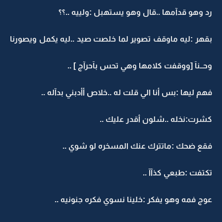
رد وهو قدآمها ..قال وهو يستهبل :ولييه ..؟؟
بقهر :ليه ماوقف تصوير لما خلصت صيد ..ليه يكمل ويصورنا
وحــنآ [ووقفت كلامها وهي تحس بآحرآج ] ..
فهم ليها :بس أنا الي قلت له ..خلاص أأدبني بدآله ..
كشرت:نخله ..شلون أقدر عليك ..
فقع ضحك :ماتترك عنك المسخره لو شوي ..
تكتفت :طبعي كذآآ ..
عوج فمه وهو يفكر :خلينا نسوي فكره جنونيه ..