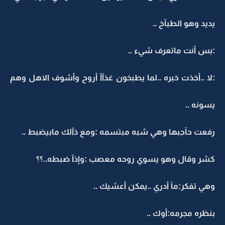
يديد وهو الطبآخ ..
:بس أنت ماتعرف شيء ..
:لا ..أخذت خبره ..لما يطبخون غذآآ أروح وأشوف الاهل وهم
يسونه ..
رفعت حآجبها وهي شبه مبتسمه :ومع ذآلك مابيضبط ..
كشر وقال وهو يسوي روحه معصب :وإذآ ضبطه..؟؟
وهي تفكر:مآ أدري ..يمكن أعشيك ..
بنظره مجرمه:أوك ..