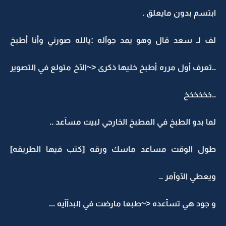
ابتسم بدون مايعلق .
لف لـ سعد قال وهو يمد جوآله :يالله صورني وأنا أطبخ
..تعرف أول مرره أطبخ خليها ذكرى <~الآخ متولع في التصوير
..خخخخخخ
لما بدو الطبخ في المطبخ الخارجي لبيت مسآعد ..
طول الوقت مسآعد ماسك ورقه [كتب فيها الطريقه]
ويعطي الآوآمر ..
و جود هي تسآعده <~طبعا مارضت في البدآآيه ...