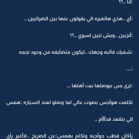
:أنا ..؟؟
:أي ..هذي هالغيره الي يقولون عنها بين الضراتيين ..
:أنزيين ..ويش تبين اسوي ..؟؟
:شفيك قآلبه وجهك ..ليكون متضآيقه من وجود نجمه
:....
:ترى بس بيوصلها بيت أهلها ...
تكلمت هوآجس بصوت عالي لما وصلو لعند السياره :همس
الي بتقعد قدآآآم ..
رآكآن قطب حوآجبه وتكلم بهمس:عن الصريخ ..لاأغير رأي