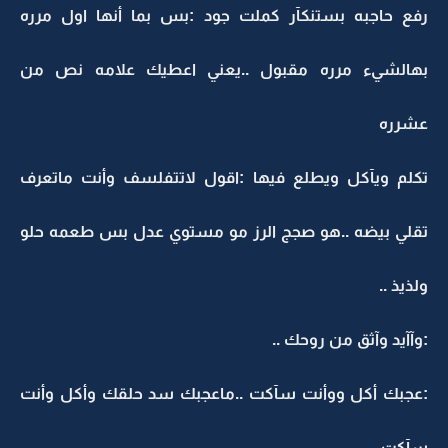
رفع حاجبه بستنكآر كملت جود :بس بما أنها اول مرره
بهالشيء مرره مقبول ..يعني اعطيك علامه نص من
عشرره
تكلم ويآكل ويطلع فيها :اقول لاتتفلسف وأنت ماتعرف
تقلي بيضه ..هو صجج الرز مو مستوي عدل بس طعمه حلو
ولذيذ ..
:وآآيد وآثق من روحك ..
:عجبك أكل ووأنت سآكت ..ماعجبك سد حلقك وأكل وأنت
سآكت..