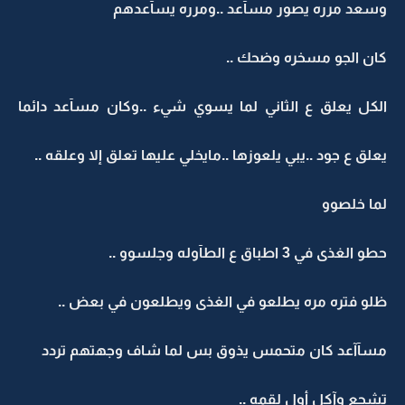
وسعد مرره يصور مسآعد ..ومرره يسآعدهم
كان الجو مسخره وضحك ..
الكل يعلق ع الثاني لما يسوي شيء ..وكان مسآعد دائما
يعلق ع جود ..يبي يلعوزها ..مايخلي عليها تعلق إلا وعلقه ..
لما خلصوو
حطو الغذى في 3 اطباق ع الطآوله وجلسوو ..
ظلو فتره مره يطلعو في الغذى ويطلعون في بعض ..
مسآآعد كان متحمس يذوق بس لما شاف وجهتهم تردد
تشجع وآكل أول لقمه ..