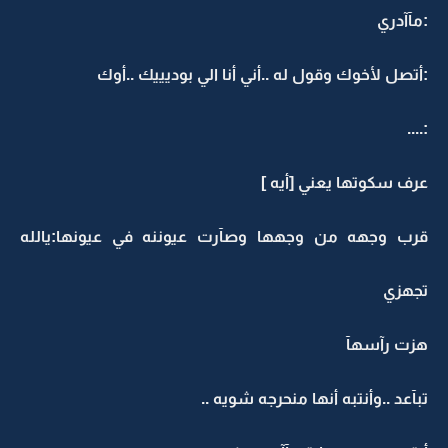
:مآآدري
:أتصل لأخوك وقول له ..أني أنا الي بوديييك ..أوك
:....
عرف سكوتها يعني [أيه ]
قرب وجهه من وجهها وصآرت عيوننه في عيونها:يالله
تجهزي
هزت رآسهآ
تبآعد ..وأنتبه أنها منحرجه شويه ..