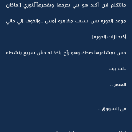
ماتتكلم لان آكيد هو يبي يحرجها ويقهرهآآآ.نوري [.ماكان
موعد الدوره بس بسبب مغامره آمس ..والخوف الي جاني
آكيد نزلت الدوره]
حس بمشآعرهآ ضحك وهو رآح يآخذ له دش سريع ينشطه
..لت بيت
العصر ..
في السووق ..