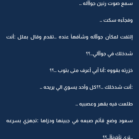
سمع صوت رنين جوآآله ..
وفجآءه سكت ..
إلتفت لمكآن جوآآله وشآفهآ عنده ..تقدم وقال بملل :أنت
شدخلك في جوآآلي..؟؟
خزرته بقووه :أنا أبي أعرف متى بتوب ..؟؟
:أنت شدخلك ..؟؟كل وآحد يسوي الي يريحه ..
طلعت فيه بقهر وعصبيه ..
سعود وضع قآئم صبعه في جبينها ودزاها :تجهزي بسرعه
..ترى تآخرنآآ..؟؟