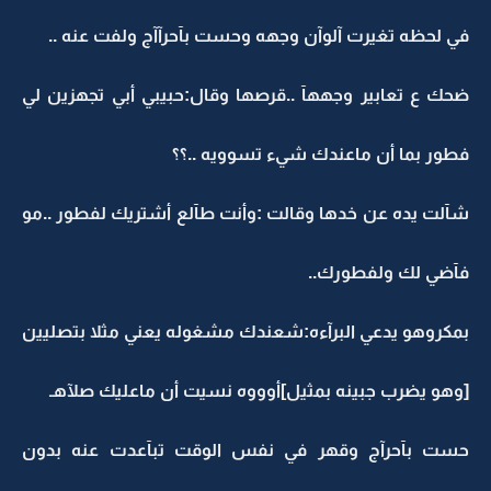
في لحظه تغيرت آلوآن وجهه وحست بآحرآآج ولفت عنه ..
ضحك ع تعابير وجههآ ..قرصها وقال:حبيبي أبي تجهزين لي
فطور بما أن ماعندك شيء تسوويه ..؟؟
شآلت يده عن خدها وقالت :وأنت طآلع أشتريك لفطور ..مو
فآضي لك ولفطورك..
بمكروهو يدعي البرآءه:شعندك مشغوله يعني مثلا بتصليين
[وهو يضرب جبينه بمثيل]أوووه نسيت أن ماعليك صلآهـ
حست بآحرآج وقهر في نفس الوقت تبآعدت عنه بدون