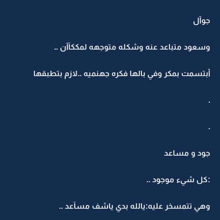
جوآل
وسعود متباعد عنه وشكله متوجهه لمككآآن ..
أبتسمت بمكر وفي بالها فكره جهنميه ..لازم بتطبقها
.
.
جود و مساعد
:كل شيء موجود ..
وهي تتمسخر عليه:يالله بدي ياشف مسآعد ..