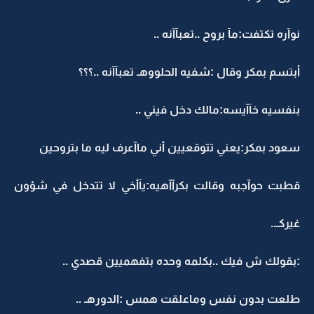
نوآره تكتفت:مآ بروح ..تعبآآنه ..
أبتسم بمكر وقال :شفيه الحلووهـ تعبآآنه ..؟؟؟
بنفسيه خآآيسه:مالك دخل فيني ..
سعود بمكر:يعني تتوقعيين أني ماآعرف ليه ما بتروحين
قطبت حوآجبه وقالت بكرآآهيه:يآأخي لا تتدخل في شؤون
غيركـ..
:بقولك ش فيك ..بكلمه وحده بتفهميين قصدي ..
طلعت بدون نفس وماعلقت همس :الدورهـ ..