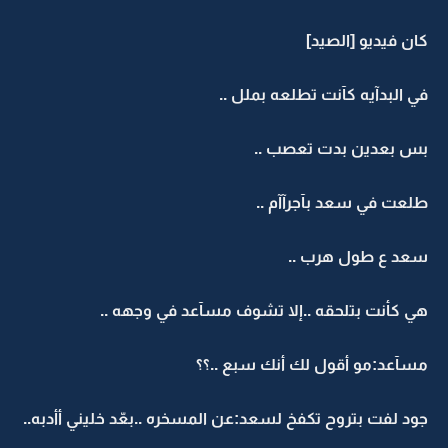
كان فيديو [الصيد]
في البدآيه كآنت تطلعه بملل ..
بس بعدين بدت تعصب ..
طلعت في سعد بآجرآآم ..
سعد ع طول هرب ..
هي كأنت بتلحقه ..إلا تشوف مسآعد في وجهه ..
مسآعد:مو أقول لك أنك سبع ..؟؟
جود لفت بتروح تكفخ لسعد:عن المسخره ..بعّد خليني أأدبه..