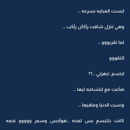
لبست العبايه بسرعه ..
وهي تنزل شافت رآكآن رآكب ..
لما تقربووو ..
التقووو
ابتسم :جهزتي ..؟؟
ضآعت مع ابتسامه ليها ..
ونست الدنيا ومافيها ..
كانت بتتبسم بس لمحه ..هوآجس وسمر ووووو نجمه