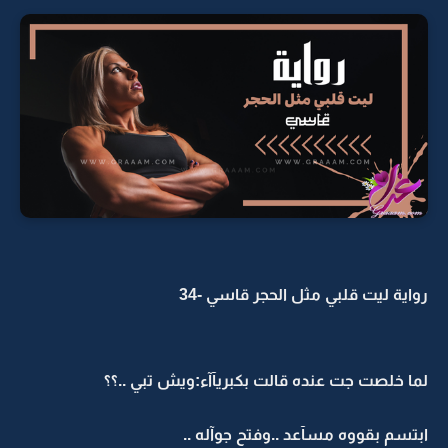
رواية ليت قلبي مثل الحجر قاسي -34
لما خلصت جت عنده قالت بكبريآآء:ويش تبي ..؟؟
ابتسم بقووه مسآعد ..وفتح جوآله ..