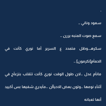
.
سعود وناني ..
سمع صوت المنبه يررن ..
سكرهـ..وظل متمدد ع السرير أما نوري كآنت في
الحمآم[تكرمون] ..
مانآم عدل ..لان طول الوقت نوري كآنت تتقلب بنزعآج في
آثنآء نومها ..وتون بعض الاحيآآن ..مآيدري شفيها بس أكييد
أنها تعبانه