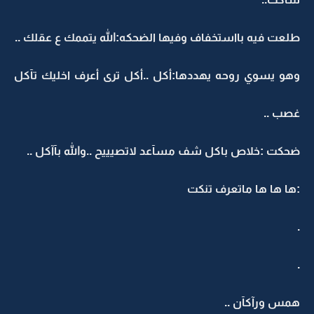
طلعت فيه بااستخفاف وفيها الضحكه:الله يتممك ع عقلك ..
وهو يسوي روحه يهددها:أكل ..أكل ترى أعرف اخليك تآكل
غصب ..
ضحكت :خلاص باكل شف مسآعد لاتصيييح ..والله بآآكل ..
:ها ها ها ماتعرف تنكت
.
.
همس ورآكآن ..