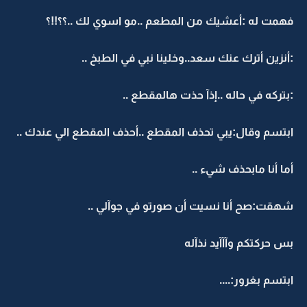
فهمت له :أعشيك من المطعم ..مو اسوي لك ..؟؟!!؟
:أنزين أترك عنك سعد..وخلينا نبي في الطبخ ..
:بتركه في حاله ..إذآ حذت هالمقطع ..
ابتسم وقال:يبي تحذف المقطع ..أحذف المقطع الي عندك ..
أما أنا مابحذف شيء ..
شهقت:صح أنا نسيت أن صورتو في جوآلي ..
بس حركتكم وآآآيد نذآله
ابتسم بغرور:....