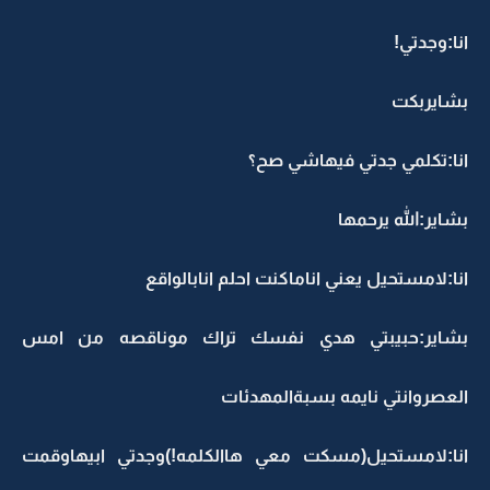
انا:وجدتي!
بشايربكت
انا:تكلمي جدتي فيهاشي صح؟
بشاير:الله يرحمها
انا:لامستحيل يعني اناماكنت احلم انابالواقع
بشاير:حبيبتي هدي نفسك تراك موناقصه من امس
العصروانتي نايمه بسبةالمهدئات
انا:لامستحيل(مسكت معي هاالكلمه!)وجدتي ابيهاوقمت