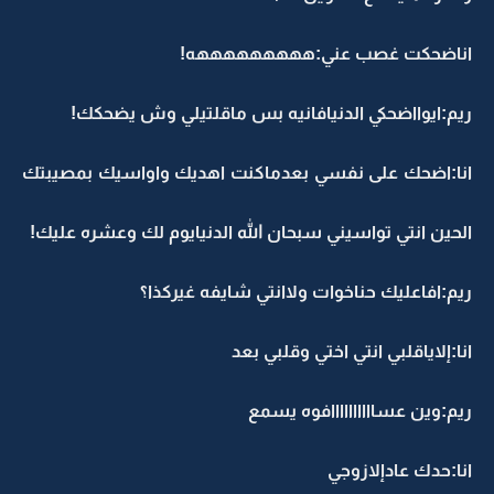
اناضحكت غصب عني:هههههههههه!
ريم:ايوااضحكي الدنيافانيه بس ماقلتيلي وش يضحكك!
انا:اضحك على نفسي بعدماكنت اهديك واواسيك بمصيبتك
الحين انتي تواسيني سبحان الله الدنيايوم لك وعشره عليك!
ريم:افاعليك حناخوات ولاانتي شايفه غيركذا؟
انا:إلاياقلبي انتي اختي وقلبي بعد
ريم:وين عساااااااااافوه يسمع
انا:حدك عادإلازوجي