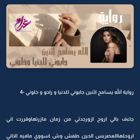
رواية الله يسامح اثنين جابوني للدنيا و راحو و خلوني -4
جاءف بالي اروح ازورجدتي من زمان مازرتهاوقررت اني
اروحلهاالعصربس الحين طفش وش اسووي مافيه الااني