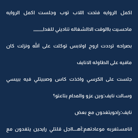
اكمل الروايه فتحت اللاب توب وجلست اكمل الروايه
ماحسيت باالوقت الاالشغاله تناديني للغدا,,,,,,,,
بصراحه ترددت اروح اولابس توكلت على الله ونزلت كان
مافيه على الطاوله الانايف
جلست على الكرسي واخذت كاس وصبيتلي فيه بيبسي
وسالت نايف:وين عزو والمدام بتاعتو؟
نايف:راحويتغدون مع بعض
انامستغربه موعادتهم:آهــــااجل قلتلي رايحين يتغدون مع