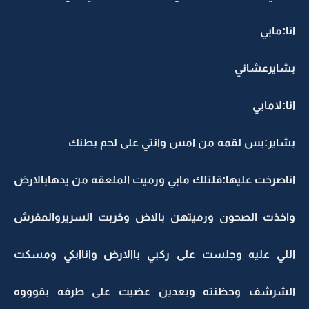
انا:مابي
بشايرعشاني
انا:لامابي
بشاير:بس لقمه من امس وانتي على لحم بطنك
اناصرخت عليها:قلتلك مابي ورميت الملعقه من يدهابالارض
واخذت الصحون ورميتهن بالاض وخربت السريروالمفرش
اللي عليه وجلست على ركبي باالارض واناابكي ومسكت
الشرشف وحظنته وبعدين عضيت على طرفه بقوووه