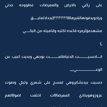
على ركبي بالارض والممرضات غطووجه جدتي
وراحويدفونهالقبرهاااا؟؟؟؟؟؟؟؟(بجدلاتعليــــــق
مشهدمؤثرمره قاعده اكتبه واناميته من البكــــــي
,)
انــــاحسيـــــــــــــت الدنياظلمــــــــــــت بوجهي وبديت اغيب عن
الوعـــــــــــــــــــــــــــي,,,,
حسيت بيدبشايروهي تمسح على شعري وتبكي وصوت
عزوزوهوينادي الممرضاااات اختفت اصواااتهم