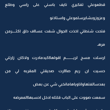
قطعوعلي تفكيري نايف باسني على راسي وطلع
وعزوزوبشايرسلموعلي واستاذنو
فتحت شنطتي اخذت الجوال شفت عسااف داق اكثـــــرمن
مرهـ
ارسلت مسج لريــــــــــم اقولهااكيدمادرت ولاكان زارتني
حسيت ان ريم صااارت صديقتي المقربه لي من
بعدسالفتهاواناوياهامانخبي شي عن بعض
سمعت صووت على الباب قلتله ادخل احسبهاالممرضه