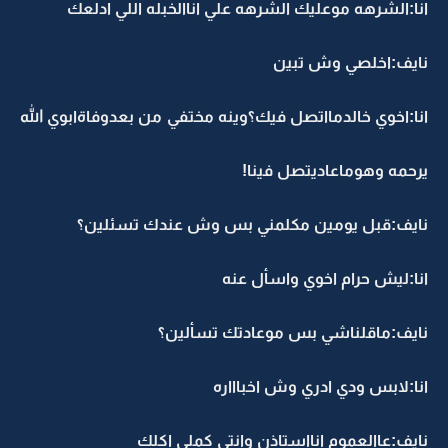
انا:الشرهه موعليك الشرهه علي اناالخبله اللي ادلعك
نايف:اخلصي وش تبين
انا:اخوي خالدمااتصل فيك؟وينه مختفي من بعدوفاةابوي الله
يرحمه وهوماعاديتصل فينا!
نايف:قبل يومين مكلمني بس وش عندك تسئلين؟
انا:ليش حرام اخوي واسأل عنه
نايف:ماقلناشي بس موعادتك تسألين؟
انا:لابس ودي ادري وش اخباااره
نايف:عاالعموم انااستاذن وانتي كملي اكلك