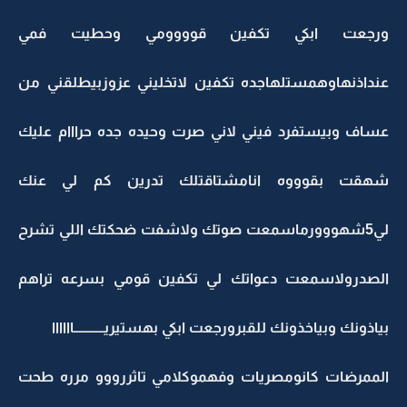
ورجعت ابكي تكفين قوووومي وحطيت فمي
عنداذنهاوهمستلهاجده تكفين لاتخليني عزوزبيطلقني من
عساف وبيستفرد فيني لاني صرت وحيده جده حرااام عليك
شهقت بقوووه انامشتاقتلك تدرين كم لي عنك
لي5شهووورماسمعت صوتك ولاشفت ضحكتك اللي تشرح
الصدرولاسمعت دعواتك لي تكفين قومي بسرعه تراهم
بياذونك وبياخذونك للقبرورجعت ابكي بهستيريـــــــــــاااااا
الممرضات كانومصريات وفهموكلامي تاثررووو مرره طحت