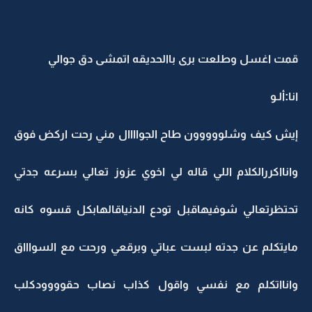
قمت اغسل وطلعت برى باالحديقه اتمشى دق جوالي
انا:ألـو
إيش كيف وشلووووون طاح الجواااال مني رحت اركض فوق
وانااكررالكلام اللي قاله لي اخوي عزوز تعالي بسرعه جدتي
تحتظرتعالي شوفيهاقبل تودع الدنياقالهابكل قسوه كانه
مايتكلم عن جدته لبست عباتي وبرقعي ورحت مع السواااق
وانااتكلم مع نفسي واقول كذاب نصاب حقوووودكلب