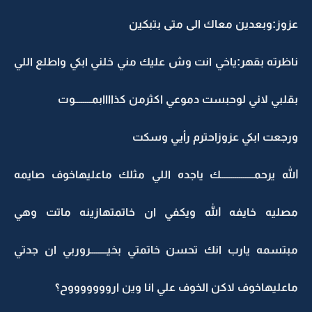
عزوز:وبعدين معاك الى متى بتبكين
ناظرته بقهر:ياخي انت وش عليك مني خلني ابكي واطلع اللي
بقلبي لاني لوحبست دموعي اكثرمن كذاااابمــــــــوت
ورجعت ابكي عزوزاحترم رأيي وسكت
الله يرحمــــــــــــــــك ياجده اللي مثلك ماعليهاخوف صايمه
مصليه خايفه الله ويكفي ان خاتمتهازينه ماتت وهي
مبتسمه يارب انك تحسن خاتمتي بخيــــــــروربي ان جدتي
ماعليهاخوف لاكن الخوف علي انا وين اروووووووح؟