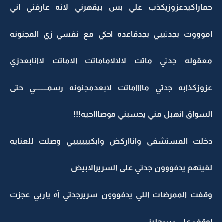
حماراكيدعزوزيكذب علي بس بيقهرني لانه عارفني اني
اموووت بجدتييي بجدقاعده احكي مع نفسي زي المجنونه
معقوله جدتي ماتت لالالاماماتت الاماتت لاانابعدزي
عزوزكذابه جدتي مااااماتت لابعدمجنونه رسمــــــــي حتى
السواق انهبل مني يحسبني موصاااحيه!!!
دخلت المستشفى وانااركض وابكييييييي وصلت للعنايه
لقيتهم يدفووون جدتي على السريرالابيض
وقفت الممرضات اللي يدفووون سريرجدتي آه ياربي عجزت
اوقف على ررررجليني