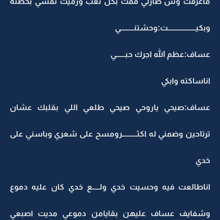
ماعرفت وش صارلي قمت بكل تعب ورميت نفسي بحظنه
وبكيـــــــــــــــــــت:وحشتنـــــــــي
عساف:عظم الله اجرك حبــــــي
اناساكته وابكي
عساف:صيحي ياروحي صيحي طلعي اللي بقلبك عشان
ترتاحين وضمني له اكثــــــــــرومسح على شعري وباسني على
خدي
اناطالعت فيه وحسيت خدي ولـــــع خدي كان عليه دموع
وشفايف عساف عليهن بقايامن دموعي مديت اصبعي