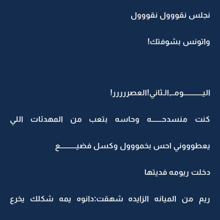
نجلس نقووول نقووول
واتونس بشوفتك!
اليـــــــــــــومــ,الـثاني!العصررررر!
كنت منسدحـــــــه وحاسه بتعب من المهدئات اللي
يعطوووني احس بخمووول وكسل فضيـــــــــــع
دخلت ريومه فديتها
ريم من الميانه الزايده شهقت:دانوه يمه شكلك يخرع