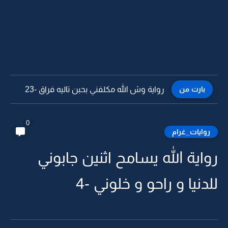
بارت من
رواية وش الله مكلفني بحبن تاليه فراق -22
0
روايات_غرام
رواية الله يسامح اثنين جابوني
للدنيا و راحو و خلوني -4