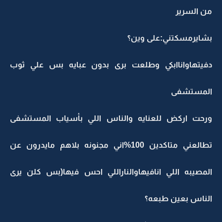
من السرير
بشايرمسكتني:على وين؟
دفيتهاواناابكي وطلعت برى بدون عبايه بس علي ثوب
المستشفى
ورحت اركض للعنايه والناس اللي بأسياب المستشفى
تطالعني متاكدين 100%اني مجنونه بلاهم مايدرون عن
المصيبه اللي انافيهاوالناراللي احس فيها(بس كلن يرى
الناس بعين طبعه؟