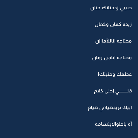
حبيبي زدحنانك حنان
زيده كمان وكمان
محتاجه اناللأمااان
محتاجه انامن زمان
عطفك وحنيتك!
قلـــــــــي احلى كلام
ابيك تزيدهيامي هيام
آه ياحلوالإبتسامه