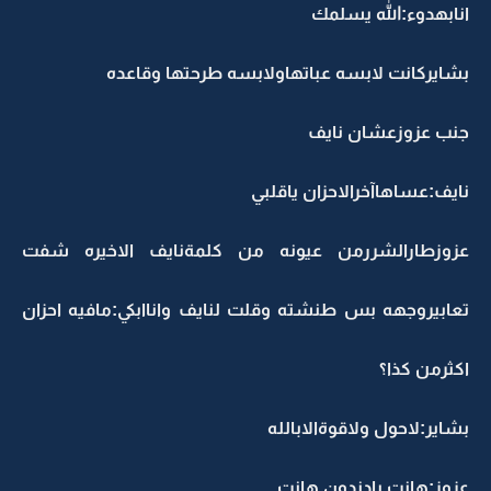
انابهدوء:الله يسلمك
بشايركانت لابسه عباتهاولابسه طرحتها وقاعده
جنب عزوزعشان نايف
نايف:عساهاآخرالاحزان ياقلبي
عزوزطارالشررمن عيونه من كلمةنايف الاخيره شفت
تعابيروجهه بس طنشته وقلت لنايف واناابكي:مافيه احزان
اكثرمن كذا؟
بشاير:لاحول ولاقوةالابالله
عزوز:هانت يادندون هانت