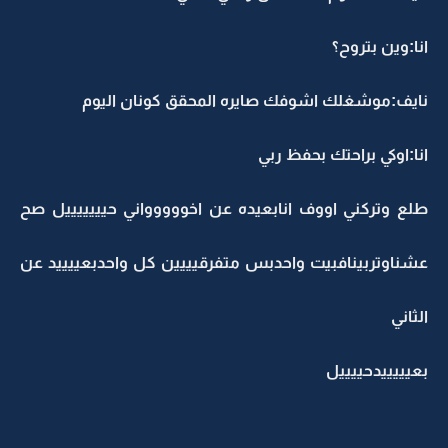
انا:وين بتروح؟
نايف:موشغلك اشوفك صايره المحقق كونان اليوم
انا:اوكي براحتك بحفظ ربي
طلع وتركني اووف انابعيده عن اخووووواني حيييييييل صح
عشناوتربينافبيت واحدبس متفرقيييين كل واحدبعييييد عن
الثاني
بعيييييدحييييل