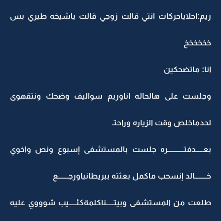
ريم:احلاياحركات انتي قالت زوجي قالت ياشيخه طيري بس
خخخخخخ
انا: ماتضحكين
وجلست على هالحاله اناوريم سواليف وضحك ونتقهوى
لحدماخلص وقت الزياره وراحتـ
بعـــــدفتـــــــــــره جلست بالمستشفى إسبوع ونص واخوي
خــــــــالد إنسحب ماكمل بعثته ببريطانياورجـــــــع
طلعت من المستشفى وبيتـــــناكلمةكئـــــيب شوووي عليه