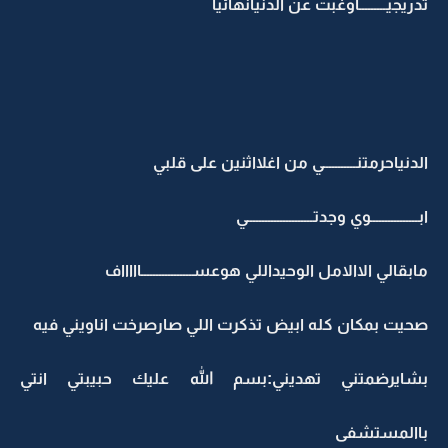
تدريجيـــــــــاوغبت عن الدنيانهائيا
الدنياحرمتنـــــــــــي من اغلااثنين على قلبي
ابــــــــــــــــوي وجدتــــــــــــــــــــــي
مابقالي الاالامل الوحيداللي هوعســـــــــــــــــاااااف
صحيت بمكان كله ابيض تذكرت اللي صارصرخت اناويني فيه
بشايرضمتني تهديني:بسم الله عليك حبيبتي انتي
باالمستشفى