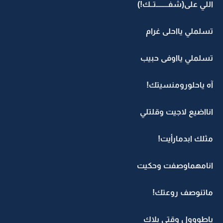
اللي على(شفــــــــتــك!)
تسلملي يااحلى غرام
تسلملي يااوفى حبيب
آه ياحلورومنسيتك!
انااضيع لاجيت وقلتلي
مثلك ابدمارأيت!
انامهماوصفت وحكيت
ماتنوصف روعتك!
ياطووول وقتي بلاك