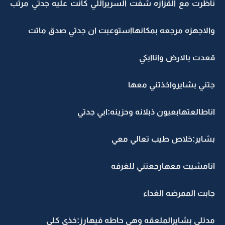
ناظرت مع القزازه شفت السريراللي كانت عليه جدتي مرتب
والاجهزه مرجعه بمكانهااستوعبت ان جدتي صدق ماتت
قعدت بالارض واناابكي
جتني بشايرواخذتني معها
اناطالعتهابعيون ذبلانه وحزينه:ابي جدتي
بشاير:خلاص طيب تعالي معي
انامشيت معهارجعتني للغرفه
جابت الممرضه الغداء
مدتلي بشايرالملعقه وهي حاطه فيهارز:خذي كلي