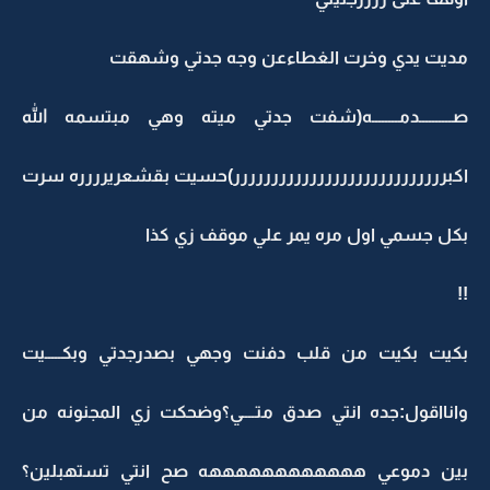
مديت يدي وخرت الغطاءعن وجه جدتي وشهقت
صــــــــــدمــــــــه(شفت جدتي ميته وهي مبتسمه الله
اكبرررررررررررررررررررررررررررر)حسيت بقشعريرررره سرت
بكل جسمي اول مره يمر علي موقف زي كذا
!!
بكيت بكيت من قلب دفنت وجهي بصدرجدتي وبكـــــيت
وانااقول:جده انتي صدق متــــي؟وضحكت زي المجنونه من
بين دموعي ههههههههههههه صح انتي تستهبلين؟