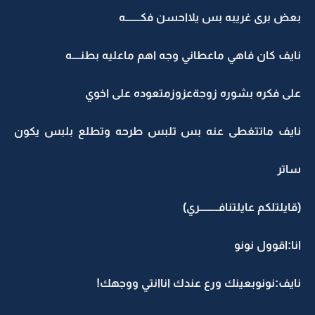
بعض برى غريبه بس يلااحسن فكـــــــه
نايف كان فاهي ماعطاني وجه اهم ماعليه بطنــــه
على فكره بشوره زوجةعزوزمتعوده على اخوي
نايف ماتتغطى عنه بس تلبس طرحه وتطلع بلبس يكون
ساتر
(قايلتلكم عايلتنافـــــــــري)
انا:اقوول نونو
نايف:نونوبعينك ورع عندك اناانتي ووجهك!