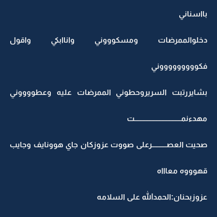
بااسناني
دخلوالممرضات ومسكوووني واناابكي واقول
فكوووووووووني
بشايررتبت السريروحطوني الممرضات عليه وعطووووني
مهدءنمــــــــــــــــــــــــــــــــت
صحيت العصــــــــــرعلى صووت عزوزكان جاي هوونايف وجايب
قهوووه معاااه
عزوزبحنان:الحمدالله على السلامه