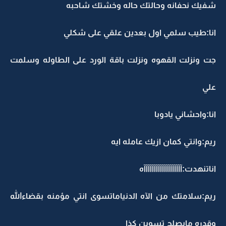
شفيك نحفانه وحالتك حاله وخشتك شاحبه
انا:طيب سلمي اول بعدين علقي على شكلي
جت ونزلت القهوه ونزلت باقة الورد على الطاوله وسلمت
علي
انا:واحشاني يادوبا
ريم:وانتي كمان ازيك عامله ايه
اناتنهدت:آآآآآآآآآآآآآآآآآآآه
ريم:سلامتك من الآه الدنياماتسوى انتي مؤمنه بقضاءالله
وقدره مايصلح تسوين كذا