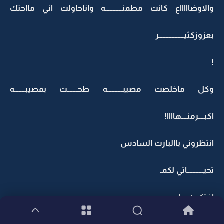
والاوضاااااع كانت مطمنـــــــــــه واناحاولت اني مااحتك
بعزوزكثيـــــــــــــــــر
!
وكل ماخلصت مصيبــــــــــه طحـــــــت بمصيبـــــــه
اكبــــرمنــــهاااا!
انتظروني باالبارت السادس
تحيـــــــــــآتي لكمـ
إختكمـ:عطــوره