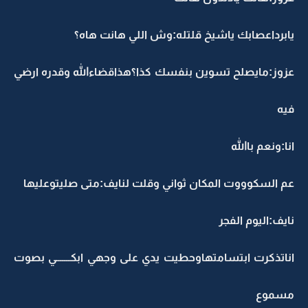
يابرداعصابك ياشيخ قلتله:وش اللي هانت هاه؟
عزوز:مايصلح تسوين بنفسك كذا؟هذاقضاءالله وقدره ارضي
فيه
انا:ونعم باالله
عم السكوووت المكان ثواني وقلت لنايف:متى صليتوعليها
نايف:اليوم الفجر
اناتذكرت ابتسامتهاوحطيت يدي على وجهي ابكـــــــي بصوت
مسموع