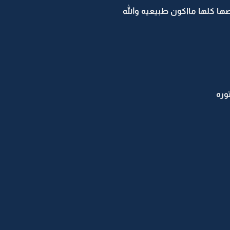
صها كلها مااكون طبيعيه والله
وره