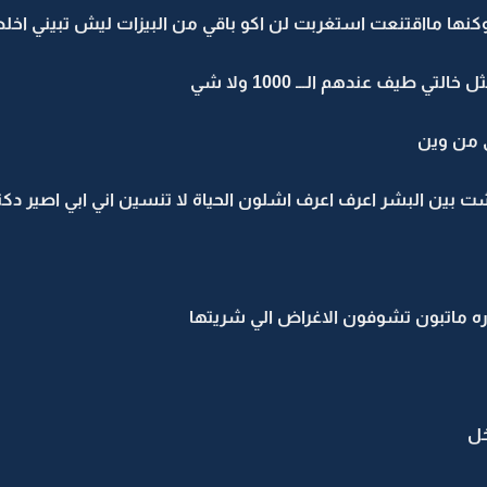
 وكنها مااقتنعت استغربت لن اكو باقي من البيزات ليش تبيني اخل
ي طيف عندهم الـــ 1000 ولا شي
 من وين
عشت بين البشر اعرف اعرف اشلون الحياة لا تنسين اني ابي اصير دكت
 ماتبون تشوفون الاغراض الي شريتها
خل