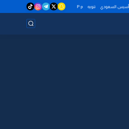
تأسيس السعودي
تنويه
P p