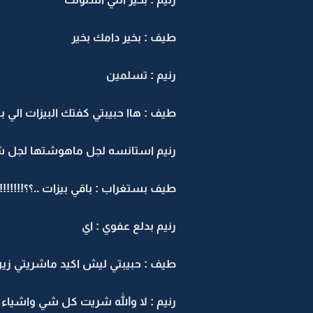
طيف : بخير دامك بخير
رنيم : تسلمين
طيف : هاا حبيبتي كفتك البيزات الي با
رنيم استانسه لجل ماهوشتها لجل شر
طيف بستغراب : باقي بيزات ..؟؟!!!!!!!
رنيم بدلع عفوي : اي
طيف : حبيبتي ليش اكيد ماشريتي زي
رنيم : لا والله شريت كل شي واشياء 