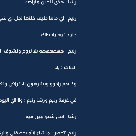
رشا : هذي للحين ماراحت
رنيم : اي ماما طيف خلتها لجل اي شي
خلود : وه ياحظك
رنيم : ههههههه يلا نروح ونشوف ال
البنات : يلا
وكلهم راحوو ويشوفون الاغراض وتغريد كانت 
في غرفة رنيم ورشا رنيم : واااااي ا
رشا : انتي شنو تبين فيه
رنيم تتخصر : ماشاء الله يخطفني واتر