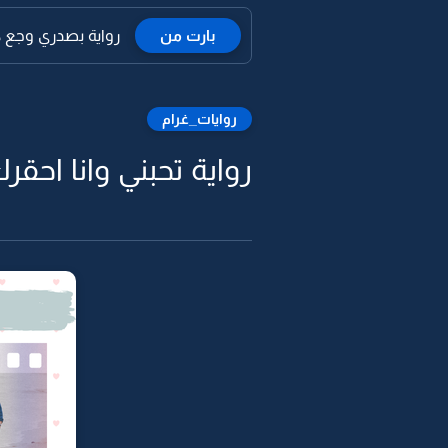
بارت من
رواية بصدري وجع كن
روايات_غرام
رواية تحبني وانا احقرك