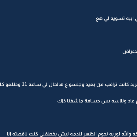
 ابيه تسويه لي هع
اعراض
تراقب من بعيد وجلسو ع هالحال لي ساعه 11 وطلعو كلهم غرفهم
ليوم عاد ونااسه بس حسافة ماشفنا ذاك
كه والله لوريه نجوم الظهر لندمه ليش يخطفني كنت ناقصته انا