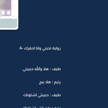
رواية تحبني وانا احقرك -4
طيف : هلا والله حبيبتي
رنيم : هلا بيج
طيف : حبيبتي اشلونك
رنيم : بخير انتي اشلونك