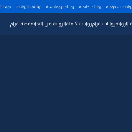
وايات سعودية
روايات خليجيه
روايات رومانسية
ارشيف الروايات
يوم ال
 الرواية
روايات غرام
روايات كاملة
الرواية من البداية
قصة غرام