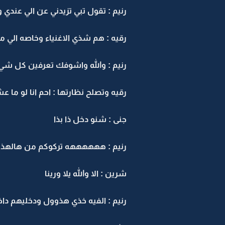
رنيم : تقول تبي تزيدني عن الي عندي
رقيه : هم شذي الاغنياء وخاصه الي مثل خالت
رنيم : والله واشوفك تعرفين كل شي
رقيه وتصلح نظارتها : احم انا لو ما 
جنى : شنو دخل ذا بذا
رنيم : ههههههه تركوكم من هالهذره
شرين : الا والله يلا ورينا
رنيم : الفيه خذي هذوول ودخليهم دا