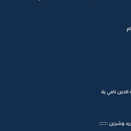
ام
الحين نامي يلا
د وشرين ::::::