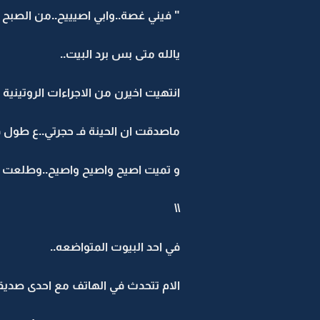
" فيني غصة..وابي اصيييح..من الصبح و
يالله متى بس برد البيت..
انتهيت اخيرن من الاجراءات الروتينية
ماصدقت ان الحينة فـ حجرتي..ع طول ف
و تميت اصيح واصيح واصيح..وطلعت كل
\\
في احد البيوت المتواضعه..
الام تتحدث في الهاتف مع احدى صديق