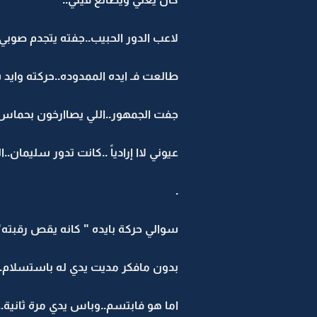
لاعب الدور الحبيب..جفته يتجدم صوبي
طالعت فـ ايده الممدوده..حركته وايد 
جفت الجمهور..اللي يصاارخون بحماس.
عيوني لاا إرادياً ..كانت تدور سليمان..
.
سوالي حركة بايده " كانه يقص رقبته"
بدون مافكر مديت يدي له باستسلام..
اما هو فابتسم..وباس يدي مرة ثانية.