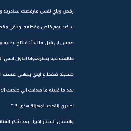
رقص وياي نفس مارقصت سندريلا ويا 
سكت يوم خلص مقطعه..وباقي مقطع
همس لي قبل ما ابدأ : قلتلج..بخليه يو
طالعت فيه بنظرة..وانا احاول اخفي الا
حسيته ضغط ع ايدي ينبهني..عسب ا
بعد ما غنيته ما صدقت اني خلصت الا
اخييرن انتهت المهزلة هذي..!! "
وانسدل الستار اخيراً ..بعد شكر الفنان