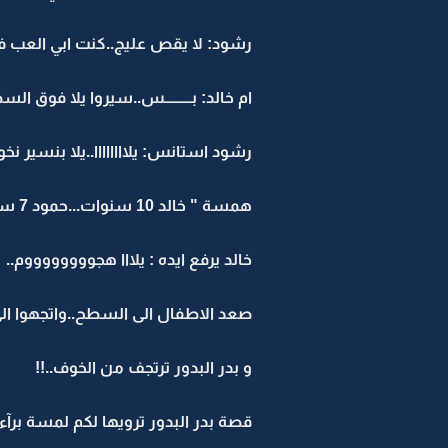
رشود: لا يقص عليج..كنت ابي العب ف
ام خالد: بـــــــــس..سيروا يلا فوق الس
رشود استانس: يلاااااااا..يلا بنسير نخ
همسة " خالد 10 سنوات...حمود 7 سنوات ...رشود 6 سنوات..نورة 4 سنوات..نوف..سنتين.. "
خالد يرفع ايده : يلااا هجووووووووم..
صعد الاطفال الى السطح..واتجهوا الى
و بدر البدور ترتجف من الخوف..!!
قصة بدر البدور ترويها لكم لمسة برآءة