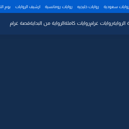
وايات سعودية
روايات خليجيه
روايات رومانسية
ارشيف الروايات
يوم ال
 الرواية
روايات غرام
روايات كاملة
الرواية من البداية
قصة غرام