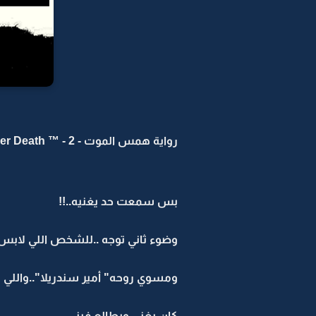
رواية همس الموت - Whisper Death ™ - 2
بس سمعت حد يغنيه..!!
وضوء ثاني توجه ..للشخص اللي لابس ب
ومسوي روحه" أمير سندريلا"..واللي هو
كان يغني ويطالع فيني..