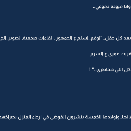
انا ميودة دموعي..
 بعد كل حفل.."اوقع..اسلم ع الجمهور , لقاءات صحفية, تصوير, الخ "
ريت عمري ع السرير..
 اللي فـخاطري.." !
اتها..واولادها الخمسة ينشرون الفوضى في ارجاء المنزل بصراخ