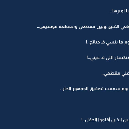
اميرها..
ي الاخير..وبين مقطعي ومقطعه موسيقى..
م ما ينسي فـ حياتج..!
نكسار اللي فـ عيني..!
غني مقطعي..
 يوم سمعت تصفيق الجمهور الحآر..
ين الذين أقاموا الحفل..!