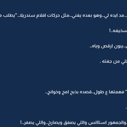
..مد ايده لي..وهو بعده يغني..مثل حركات افلام سندريلا.."يطلب م
سخيفه..!
.يبون ارقص وياه..
اللي من جفته .
 فهمتها ع طول..قصده بذبح امج وخوانج..
.والجمهور استاانس واللي يصفق ويصارخ..واللي يصفر..!