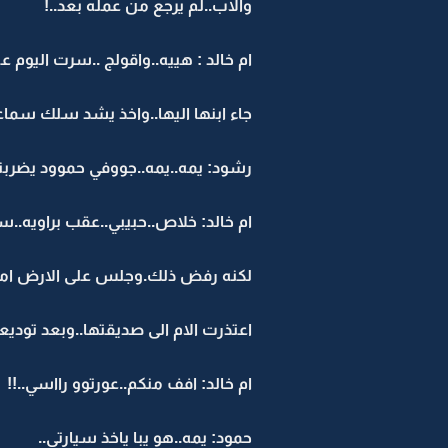
والاب..لم يرجع من عمله بعد..!
ام خالد : هييه..واقولج ..سرت اليوم عن
جاء ابنها اليها..واخذ يشد سلك سماعة
رشود: يمه..يمه..جووفي حموود يضربني
ام خالد: خلاص..حبيبي..عقب براويه..سي
لكنه رفض ذلك.وجلس على الارض امامه
اعتذرت الام الى صديقتها..وبعد توديع
ام خالد: افف منكم..عورتوو رااسي..!!
حمود: يمه..هو يبا ياخذ سيارتي..