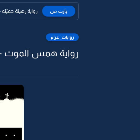
بارت من
رواية رهينة حميّته -77
روايات_غرام
رواية همس الموت - hisper Death ™ - 2