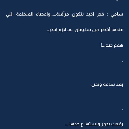
سامي : فجر اكيد بتكون مرآقبة.....واعضاء المنظمة اللي
عندها أخطر من سليمان...فـ لازم احذر..
همم صح...!
،
بعد ساعه ونص
،
رفعت بدور وبستها ع خدها....