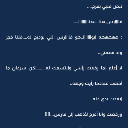
نبض قلبي بفرح....
فاااارس هنا....هنااااااااا.....
: هههههه ايوااااااا..هو فاااارس اللي بوديج له....قلنا فجر
وما فهمتي..
لا أعلم لما رفعت رأسي وابتسمت له........لكن سرعان ما
أختفت عنددما رأيت وجهه..
ابعدت يدي عنه....
وركضت وانا أعرج لأذهب إلى فآرس...!!!!