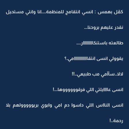
كمّل بهمس : انسي انتقامج للمنظمة....انا وانتي مستحيل
نقدر عليهم بروحنا...
طالعته باستنكااااااااار....
يقوولي انسى انتقاااااااااااامي.؟
لالا..سآآمي مب طبيعي..!!
انسى عاااايلتي اللي فرقووووووها...!
انسى النااس اللي داسوا دم امي وابوي بريووووولهم بلا
رحمة..!