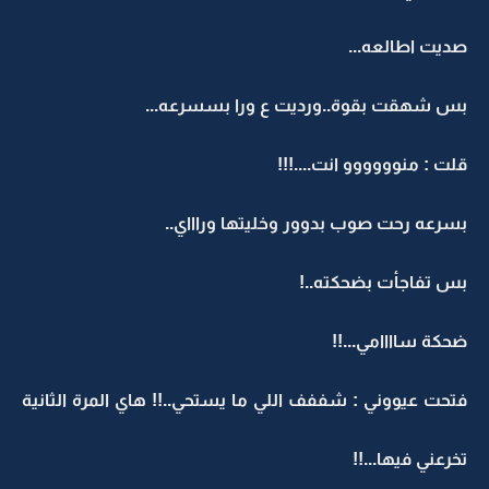
صديت اطالعه...
بس شهقت بقوة..ورديت ع ورا بسسرعه...
قلت : منوووووو انت....!!!
بسرعه رحت صوب بدوور وخليتها وراااي..
بس تفاجأت بضحكته..!
ضحكة ساااامي...!!
فتحت عيووني : شففف اللي ما يستحي..!! هاي المرة الثانية
تخرعني فيها...!!