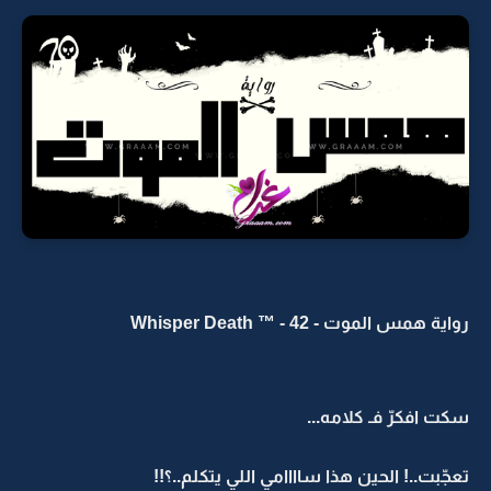
رواية همس الموت - Whisper Death ™ - 42
سكت افكرّ فـ كلامه...
تعجّبت..! الحين هذا ساااامي اللي يتكلم..؟!!