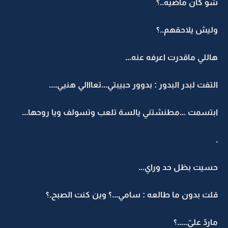
شو كان ماضيه..؟
وليش يلاحقهم..؟
هاللي ماقدرت اعرفه عنه...
التفت لبدر البدور : بدوور حبيبتي...تعااالي هنيي....
ابتسمت ...مطنشتني يالسة تلعب وتسولف ويا روحها...
.
حسيت بظل حد وراي...
قلت بدون ما طالعه : سامي...؟ وين كنت الصبح.؟
ماردّ عليّ.....؟