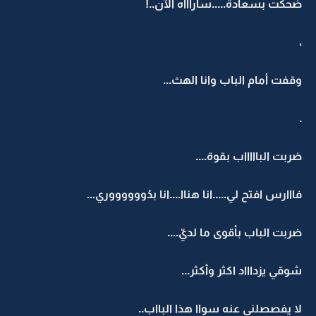
ضحكت بسعادة.....سأراااه الآن..!
،
وقفت أمام الباب وانا الهث...
.
ضربت الباااااب بقوة....
فااارس افتح لي.....انا هناا....انا بدُووووووري...
ضربت الباب بأقوى ما لديّ....
شوقي يزداااد اكثر وأكثر...
لا يفصصلني عنه سواا هذا البااب..