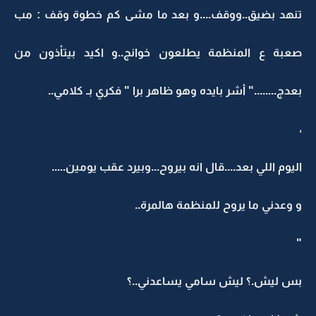
تنهد بضيق..ووقف....و بعد ما مشى كم خطوة وقف : مب
صعبة ع المنظمة يطلعون خوانج..و اكيد بيتأذون من
بعدج........" أشر بايده وهو ظاهر برا " فكري بـ كلامي..
،
اليوم اللي بعد....قال انه بيروح...وبيرد عقب يومين.....
و وعدني ما يروح للمنظمة هالمرة..
"
بس ليش.؟ ليش سامي يساعدني..؟