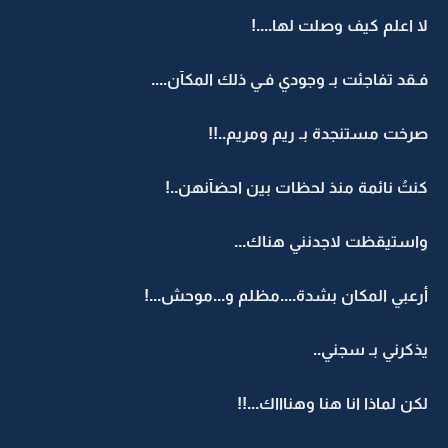
لا اعلم كيف وصلت لها....!
فـقد تفاجئت بـ وجودي فـي ذلك المكآن....
صرخت مستنجدة بـ ريم ومريم..!!
كنتُ نائمة منذ لحظات بين احضآنهن..!
واستيقظت لاجدنني هناك...
أرعبي المكان بشدة....مظلم و...موحش...!
يذكرني بـ سجني..
لكن لماذا انا هنا وهناااك...!!