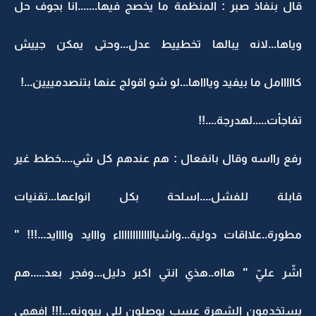
قال بنفاذ صبر : المنظمة ما يخصج فيها.......انا بجوف حل
وياها...لانه يبالها تخطييط عدل...وحتى يمكن جييش
كااااامل ما بيفيد وياااها...لو شو اقولج عنها بتنصدمييين...!
تفاجأت.....لهدرجة....!!
رفع رااسه وقال بانفعال : هم عندهم كل شي....خطط غير
قابلة للفشل....اسلحة بكل انواعها...تقنيات
مطورة..علااقات دولية...واشياااااااااااااء وااايد واااايد...!!! "
اشّر عليّ " هااه..هذي انتي اكبر دليل...وفجر بعد.....هم
يستخدمون الشهرة عسب يوصلون للي يبوونه...!!! افهمي