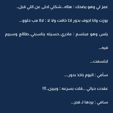
غمز لي وهو يضحك : هااه...شكلي احلى عن اللي قبل..
بوزت وانا اجوف بدور اذا خافت ولا لا : لااا مب حلوو...
يلس وهو مبتسم : مادري..حسيته يناسبني..طاالع وسييم
فيه...
ابتسمت...
سآمي : اليوم باخذ بدور....
عقدت حياتي ...قلت بسرعه : وييين..!!!
سامي : بردها لـ فجر...