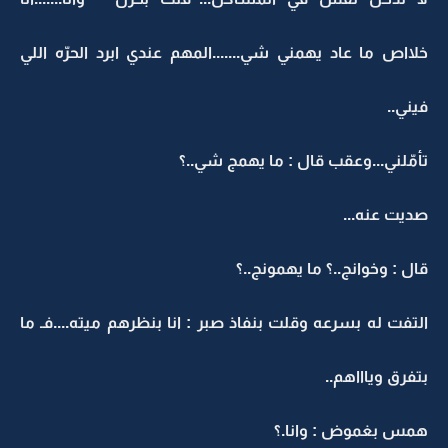
خلااص ما عاد يهمني شي.......المهم عندي ابرد الحرّه اللي
فيني..
تأمّلني...وعقب قال : ما يهمج شي..؟
صديت عنه...
قال : وخوانج..؟ ما يهمونج..؟
التفت له بسرعه وقلت بنفاذ صبر : انا بنظرهم ميته....فـ ما
بتفرق وياااهم..
همس بغموض : وانا.؟