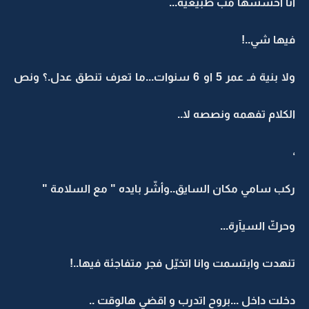
انا احسسها مب طبيعية...
فيها شي..!
ولا بنية فـ عمر 5 او 6 سنوات...ما تعرف تنطق عدل.؟ ونص
الكلام تفهمه ونصصه لا..
،
ركب سامي مكان السايق..وأشّر بايده " مع السلامة "
وحركّ السيآرة...
تنهدت وابتسمت وانا اتخيّل فجر متفاجئة فيها..!
دخلت داخل ...بروح اتدرب و اقضي هالوقت ..