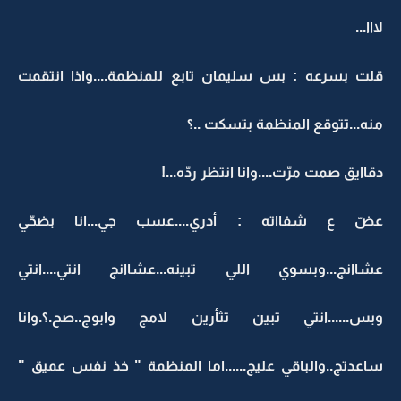
لااا...
قلت بسرعه : بس سليمان تابع للمنظمة....واذا انتقمت
منه...تتوقع المنظمة بتسكت ..؟
دقاايق صمت مرّت....وانا انتظر ردّه...!
عضّ ع شفااته : أدري....عسب جي...انا بضحّي
عشاانج...وبسوي اللي تبينه...عشاانج انتي....انتي
وبس......انتي تبين تثأرين لامج وابوج..صح.؟.وانا
ساعدتج..والباقي عليج......اما المنظمة " خذ نفس عميق "