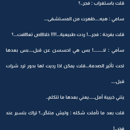
قلت باستغراب : فجر..؟
سامي : هيه....ظهرت من المستشفى...
قلت بفرحة : فجر...! ردت طبيعية...!!!! خلااااص تعااافت...؟
سآمي : لا........! بس هي احسسن عن قبل....بس بعدها
تحت تأثير الصدمة...قلت يمكن اذا رديت لها بدور ترد شرات
قبل....
يتني خييبة أمل.....يعني بعدها ما تتكلم..
قلت بعد ما تأملت شكله : وليش متنكّر..؟ تراك بتسير عند
فجر..!