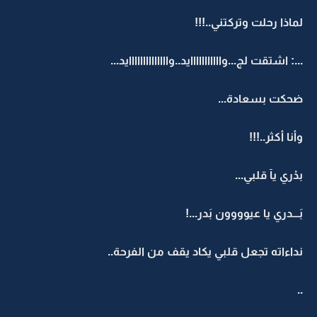
لماذا رحلت وتركتني..!!!
...: اشتقت لج...وااااااااااايد..واااااااااااااايد...
ضحكت بسعادة...
وأنا أكثر..!!!
بدْري يآ قلبي...
بَـــدري يا عيوووون بَدر...!
نداءاته تجعل قلبي يكاد يقف من الفرحة..
..