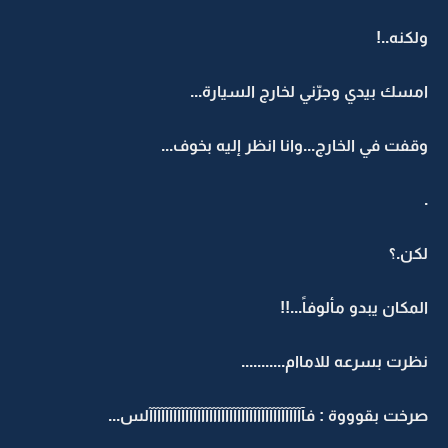
ولكنه..!
امسك بيدي وجرّني لخارج السيارة...
وقفت في الخارج...وانا انظر إليه بخوف...
.
لكن.؟
المكان يبدو مألوفاً...!!
نظرت بسرعه للاماام...........
صرخت بقوووة : فآآآآآآآآآآآآآآآآآآآآآآآآآآآآآآآآآآآآآآآلس...