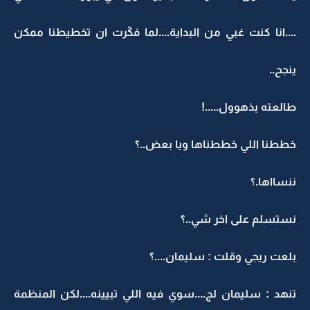
....انا كنت غبي من البداية....لما فكّرت ان تخطيطنا ممكن
ينجح..
طالعته بذهوول.....!
خططنا اللي خططناها ويا بعض..؟
ننسااها.؟
نستسلم على اخر شي..؟
بلعت ريجي وقلت : سليمان....؟
تنهد : سليمان لج....سوي فيه اللي تبيينه....لكن المنظمة