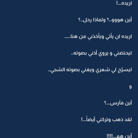
اريده...!
أين هووو..؟ ولماذا رحل..؟
اريده ان يأتي ويأخذني من هنا.....
ليحتضني و يروي أذني بصوته..
ليسرّح لي شعري ويغني بصوته الشجي..
و
أين فآرس...؟
لقد ذهب وتركني أيضاً...!
أين هم...!!!!