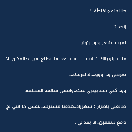
طالعته متفاجأة..!
انت..؟
لعبت بشعر بدور بتوتر....
قلت بارتبااك : انت.......انت بعد ما نطلع من هالمكان لا
تعرفني و... ووو....لا أعرفك....
وو...كذي محد بيدري عنك..وانسى سالفة المنظمة..
طالعني باصرار : شهرزاد..هدفنا مشترك....نفس ما انتي لج
دافع تنتقمين..انا بعد لي..