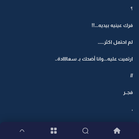
؟
فرك عينيه بيديه...!!
لم احتمل اكثر.....
ارتميت عليه...وانا أضحك بـ سعاااادة..
//
فجــر
،
سمعت صوت ضرب ع البااب..؟