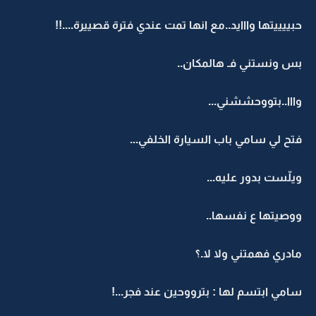
حبييييتها وااايد..مع انها تمت عندي فترة قصييرة....!!
بس ونستني فـ هالمكان..
وااا..بتووحششني...
فتح لي سامي باب السيارة الخلفي...
ويلّست بدور عليه...
ووصيتها ع نفسها..
مادري فهمتني ولا لا.؟
سامي ابتسم لها : بترووحين عند فجر...!