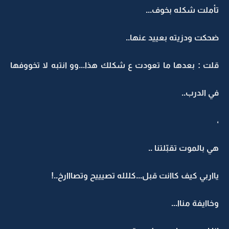
تأملت شكله بخوف...
ضحكت ودزيته بعييد عنها..
قلت : بعدها ما تعودت ع شكلك هذا...وو انتبه لا تخووفها
في الدرب..
،
هي بالموت تقبّلتنا ..
يااربي كيف كاانت قبل...كللله تصيييح وتصااارخ..!
وخاايفة مناا...