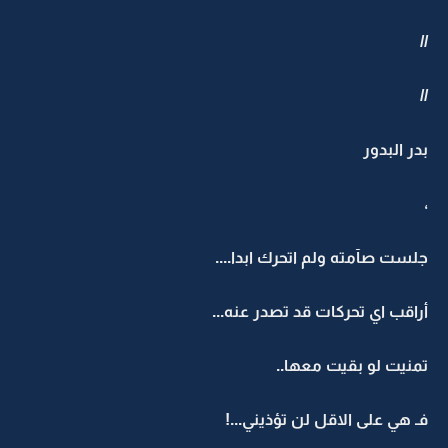
//
//
بدر البدور
،
جلست صآمته ولم اتحرك ابدا....
أراقب اي تحركات قد تصدر عنه...
تمنيت لو بقيت معها..
فـ هي على الاقل لن تؤذيني...!