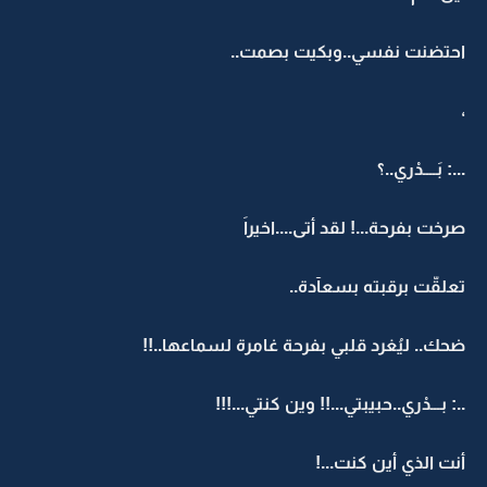
احتضنت نفسي..وبكيت بصمت..
،
...: بَــــدْري..؟
صرخت بفرحة...! لقد أتى....اخيراَ
تعلقّت برقبته بسعآدة..
ضحك.. ليُغرد قلبي بفرحة غامرة لسماعها..!!
..: بـــدْري..حبيبتي...!! وين كنتي...!!!
أنت الذي أين كنت...!