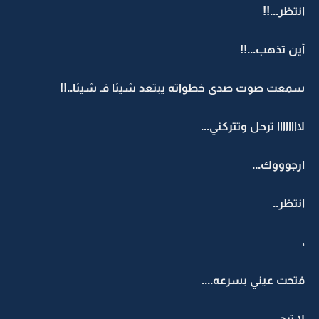
انتظر...!!
أين تذهب...!!
سمعت صوت صدى خطواته يبتعد شيئا فـ شيئا..!!
لاااااااا ترحل وتتركني...
ارجوووك...
انتظر..
،
فتحت عيني بسرعه....
لا ترحــــ...