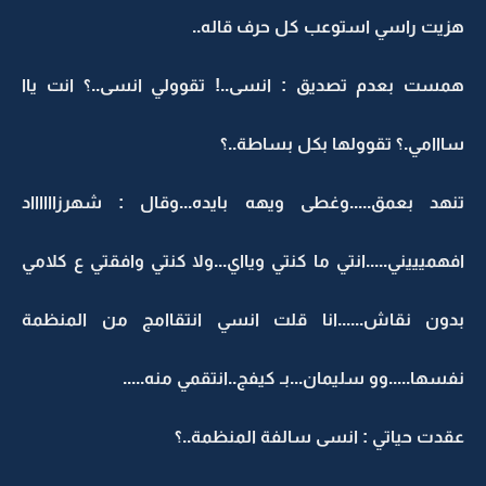
هزيت راسي استوعب كل حرف قاله..
همست بعدم تصديق : انسى..! تقوولي انسى..؟ انت ياا
سااامي.؟ تقوولها بكل بساطة..؟
تنهد بعمق.....وغطى ويهه بايده...وقال : شهرزااااااد
افهميييني.....انتي ما كنتي ويااي...ولا كنتي وافقتي ع كلامي
بدون نقاش......انا قلت انسي انتقاامج من المنظمة
نفسها.....وو سليمان...بـ كيفج..انتقمي منه.....
عقدت حياتي : انسى سالفة المنظمة..؟