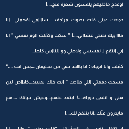
اوعدج ماخليهم يلمسون شعرة منج....!
دمعت عيني قلت بصوت مرتجف : ساااامي..افهمني....انا
ماااابيك تضحي عشااني....! " سكت وكمّلت الوم نفسي " انا
ابي انتقم لـ نفسسي ولاهلي وو للنااس كلها...
كمّلت وانا اترجاه : انا باااخذ حقي من سليمان....بس انت ...."
مسحت دمعتي اللي طاحت " انت خلك بعيييد...خلاااص لين
هني و انتهى دورك....! ابتعد عنهم...وعيش حياتك ....هم
مايدرون عنّك..انا بنتقم لك....!
لا تدّخل نفس في المشاكل..."قلت بحزن " وانا.......انا