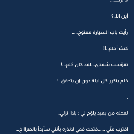
أين انا..؟
رأيت باب السيارة مفتوح.....
كنتُ أحلم..!!
تقوّست شفتاي...لقد كان حُلم...!
حُلم يتكرر كل ليلة دون ان يتحقق..!
,
لمحته من بعيد يلوّح لي : يلااا نزلي..
اقترب منّي ......فتحت فمي لانذره بأنني سأبدأ بالصراااخ...