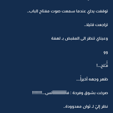
توقفت يداي عندما سمعت صوت مفتاح الباب..
تراجعت قليلا..
وعيناي تنظر الى المقبض بـ لهفة
وو
فُُُـُتح...!
ظهر وجهه أخيرأً....
صرخت بشوق وفرحة : فآآآآآآآآآآآآآآلس...!!!!!!!!
نظر إليّ لـ ثوان معدوودة..