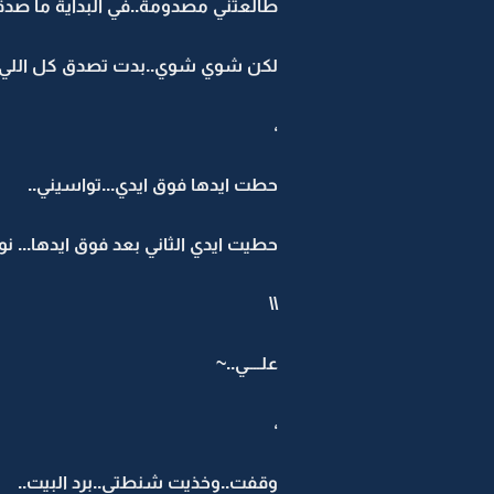
طالعتني مصدومة..في البداية ما صدقت
لكن شوي شوي..بدت تصدق كل اللي ق
،
حطت ايدها فوق ايدي...تواسيني..
حطيت ايدي الثاني بعد فوق ايدها... 
\\
علــــي..~
،
وقفت..وخذيت شنطتي..برد البيت..