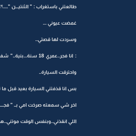
طالعتني باستغراب : " الثنتيـــن "....؟؟
غمضت عيوني ...
وسردت لها قصتي..
واحترقت السيارة..
بس انا قذفتني السيارة بعيد قبل ما ت
اخر شي سمعته صرخت امي بــ " فجـــــ
اللي انقذني..وبنفس الوقت موتني..هو 