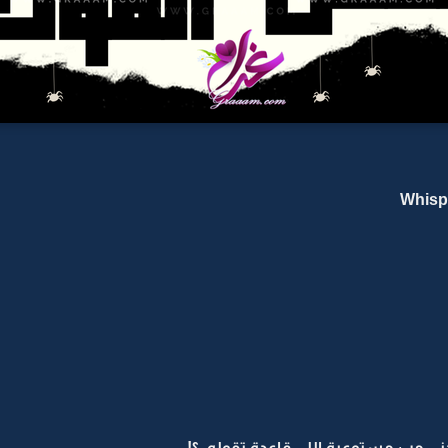
دني مب مستوعبة اللي قاعدة تقوله..؟!