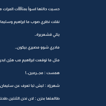
حسيت حالتها اسوأ بمئآآآآت المرات من 
نقلت نظري صوب ما ابراهيم وسليمان
يتلي قشعريرة..
مادري شوو مصيري بيكون..
مثل ما توقعت ابرااهيم مب هيّن ابد
همست : مجـــرمين..!
شهرزاد : ليش تبا تعرف عن سليمان..
طالعتها بحزن : لان نحن الثنتين طحنا ف