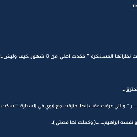
!!
: انا فجر..عمري 18 سنة...بنية.." شفت نظراتها ال
حترق..
ــــر " واللي عرفت عقب انها احترقت مع ابوي في السيارة.." سكت..
نفسه ابراهيم.......( وكملت لها قصتي )..