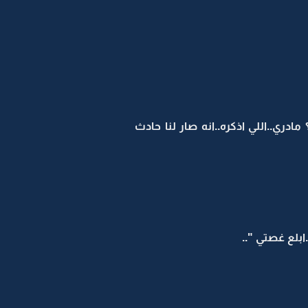
مستنكرة " فقدت اهلي من 8 شهور..كيف وليش..؟ مادري..اللي اذكره..انه صار لنا حادث
ابلع غصتي "..