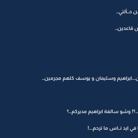
حــآلتي..
 قاعدين..
ن...ابراهيم وسليمان و يوسف كلهم مجرمين..
؟! وشو سالفة ابراهيم مديركم..؟
ي ايد نــاس ما ترحم...!