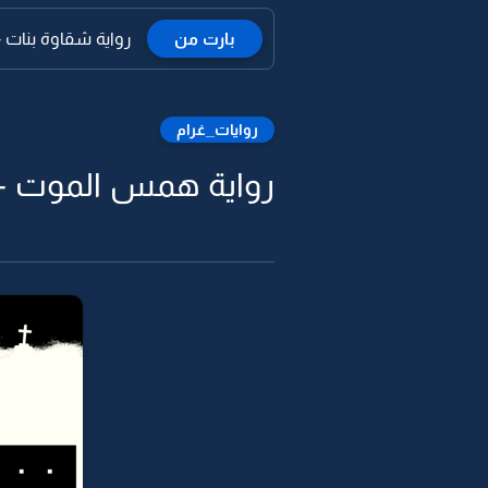
بارت من
رواية شقاوة بنات -8
روايات_غرام
رواية همس الموت - hisper Death ™ - 8