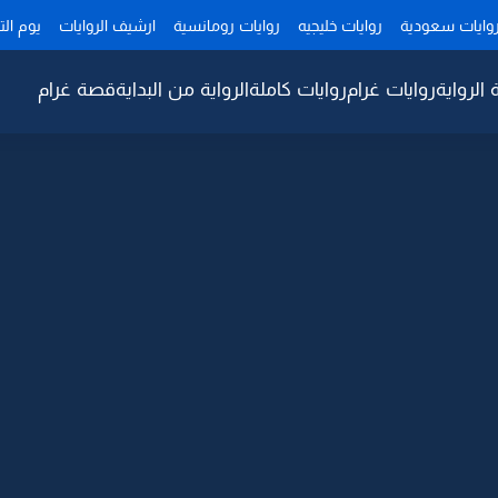
وايات سعودية
روايات خليجيه
روايات رومانسية
ارشيف الروايات
يوم ال
 الرواية
روايات غرام
روايات كاملة
الرواية من البداية
قصة غرام