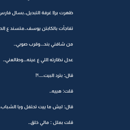
ظهرت براا غرفة التبديل..بسال فارس اذ
تفاجأت بالكابتن يوسف..متسند ع ال
من شافني بند...وقرب صوبي..
عدل نظارته اللي ع عينه...وطالعني..
قال: بترد البيت....؟!
قلت: هييه..
قال: ليش ما ييت تحتفل ويا الشباب..
قلت بملل : مالي خلق..