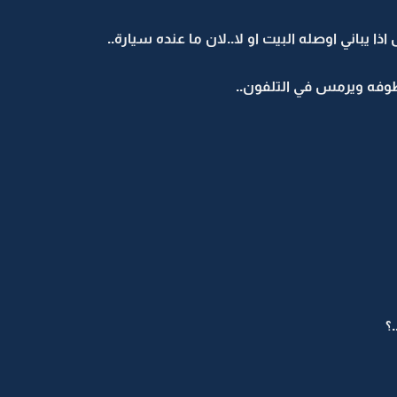
ا يباني اوصله البيت او لا..لان ما عنده سيارة..
طوفه ويرمس في التلفون..
؟