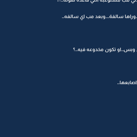
.وراها سالفة...وبعد مب اي سالفه..
وبس..او تكون مخدوعه فيه..؟
صابعها..