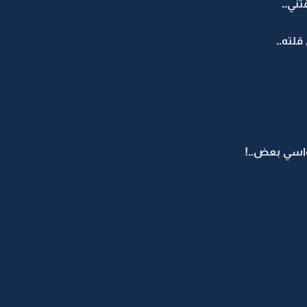
ني..
لته..
نواسي بعض..!