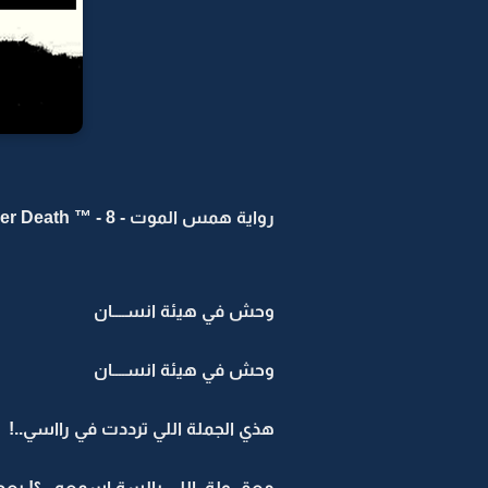
رواية همس الموت - Whisper Death ™ - 8
وحش في هيئة انســــان
وحش في هيئة انســــان
هذي الجملة اللي ترددت في رااسي..!
معقـــولة..اللي يالسة اسمعه...؟! بع