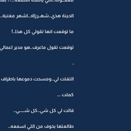
الحينة هذي..شهــرزااد..اشهر مغنية..
ما توقعت انها تقولي كل هذا..!
توقعت تقول ماعرف..هو مدير اعمالي 
،
التفتت لي..ومسحت دموعها باطراف ا
كملت ...
قالت لي كل شي..كل شــــــي..
طالعتها بخوف من اللي اسمعه..