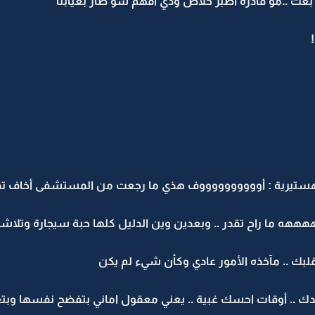
بغت ..مو قادرة أصبر خلاص ودي أفهم شو صار بغيابنا
ستيرية : أووووووووووف هذي ما رجعت من المستشفى أخاف تف
هه ما راح تقدر .. وبعدين وين الدليل كلها حبة سيجارة وتلاش
بك .. مآخذه الأمور عادي وكأن شيء لم يكن
دك .. أوقات احسك غبية .. يعني معقول اماني بتفضح نفسها وبتعت