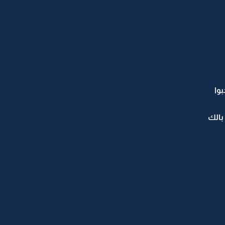
وا
بالك