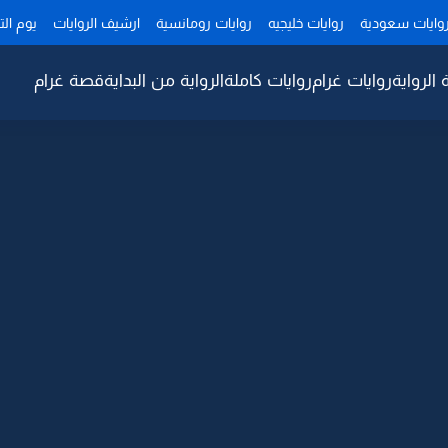
وايات سعودية
روايات خليجيه
روايات رومانسية
ارشيف الروايات
يوم ال
 الرواية
روايات غرام
روايات كاملة
الرواية من البداية
قصة غرام