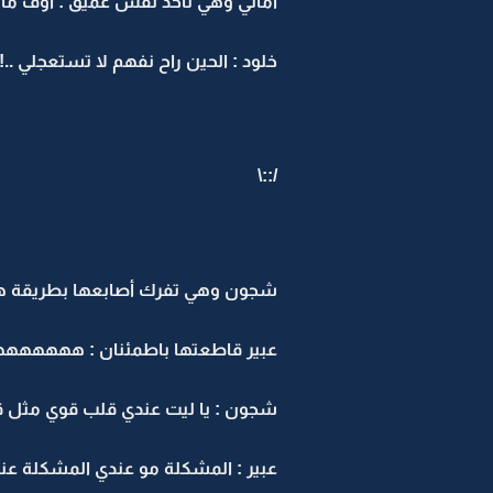
اماني وهي تأخذ نفس عميق : أوف ما 
خلود : الحين راح نفهم لا تستعجلي ..!!
/::\
شجون وهي تفرك أصابعها بطريقة ه
عبير قاطعتها باطمئنان : ههههههههه
شجون : يا ليت عندي قلب قوي مثل قل
عبير : المشكلة مو عندي المشكلة عن