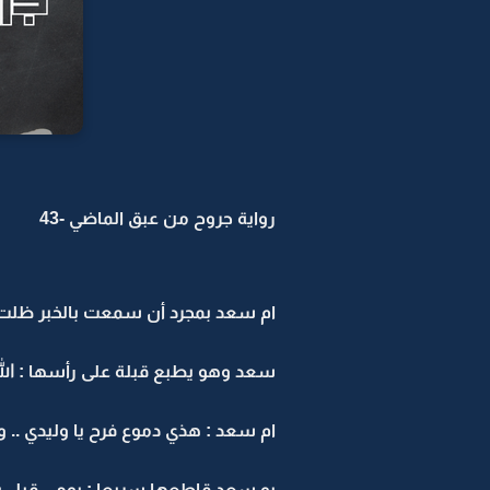
رواية جروح من عبق الماضي -43
ام سعد بمجرد أن سمعت بالخبر ظلت ت
سعد وهو يطبع قبلة على رأسها : ال
ام سعد : هذي دموع فرح يا وليدي .. 
بو سعد قاطعها سريعا : يومي قبل ي