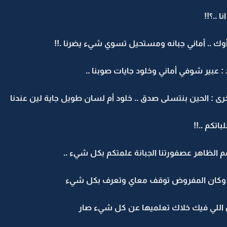
..؟!!
ك .. أماني جبانه ومستحيل تسوي شيء يضرنا .!!
 عبير شوفي أماني وخلود جايات صوبنا ..
ى : الحين بنتسلى صدق .. خلود أم لسان طويل جاية لين عندنا
اتكم ..!!
 الظاهر عصفورتنا الجبانة علمتكم بكل شيء ..
ي وكان المفروض توقف معاي وتعرف بكل شيء
اللي فيك خلاك تعلميها عن كل شيء صار