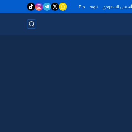
تأسيس السعودي
تنويه
P p