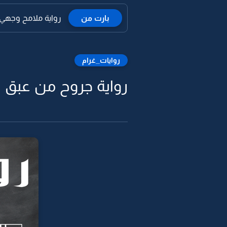
بارت من
رواية ملامح وجهي ال
روايات_غرام
رواية جروح من عبق ال