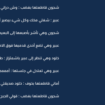
شجون قاطعتها بغضب : وش دراني انا 
عبير : شغلي مخك وكل شيء بيصير أو
شجون وهي تأشر بأصبعها إلى البعيد :
عبير وهي تضع أحدى قدميها فوق الاخر
خلود وهي تنظر إلى عبير باشمئزاز : طلب
عبير وهي تعتدل في جلستها : أممممم
أماني قاطعتها بخوف : خلود صديقت
شجون قاطعتها بغضب : قولي الجبن 