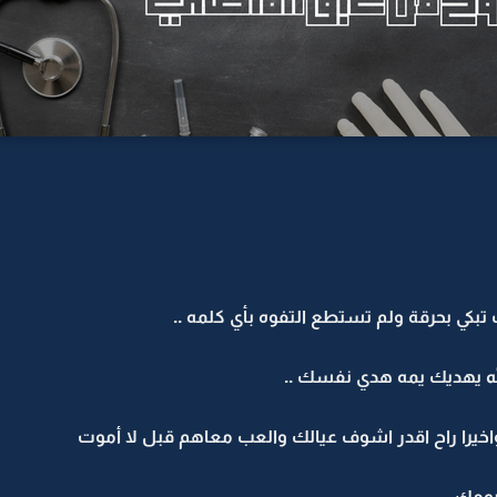
بكي بحرقة ولم تستطع التفوه بأي كلمه ..
له يهديك يمه هدي نفسك ..
واخيرا راح اقدر اشوف عيالك والعب معاهم قبل لا أموت
ومك ..