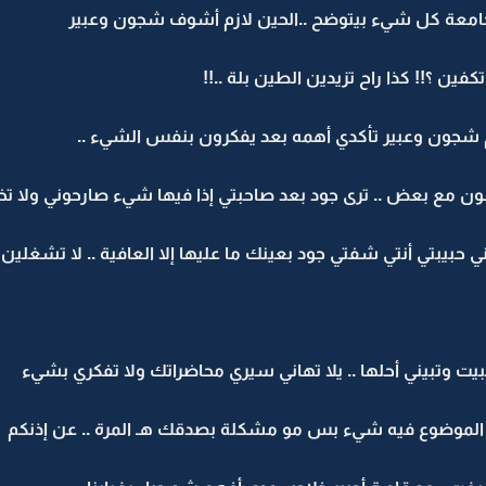
الجامعة كل شيء بيتوضح ..الحين لازم أشوف شجون وعبير
فين ؟!! كذا راح تزيدين الطين بلة ..!!
كلم شجون وعبير تأكدي أهمه بعد يفكرون بنفس الشيء ..
 مع بعض .. ترى جود بعد صاحبتي إذا فيها شيء صارحوني ولا تخب
 حبيبتي أنتي شفتي جود بعينك ما عليها إلا العافية .. لا تشغلين 
يت وتبيني أحلها .. يلا تهاني سيري محاضراتك ولا تفكري بشيء
نه الموضوع فيه شيء بس مو مشكلة بصدقك هـ المرة .. عن إذنكم