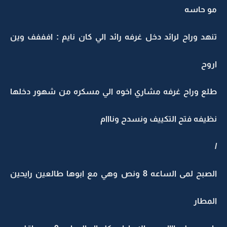
مو حاسه
تنهد وراح لرائد دخل غرفه رائد الي كان نايم : افففف وين
اروح
طلع وراح غرفه مشاري اخوه الي مسكره من شهور دخلها
نظيفه فتح التكييف ونسدح ونااام
/
الصبح لمى الساعه 8 ونص وهي مع ابوها طالعين رايحين
المطار