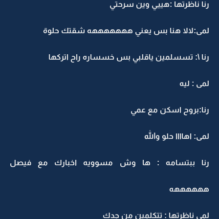
رنا ناظرتها :هييي وين سرحتي
لمى:لالا هنا بس يعني هههههههه شقتك حلوة
رنا \: تسسلمين ياقلبي بس خسساره راح اتركها
لمى : ليه
رنا:بروح اسكن مع عمي
لمى: اهاااا حلو والله
رنا ببتسامه : ها وش مسوويه اخبارك مع فيصل
ههههههه
لمى ناظرتها : تتكلمين من جدك