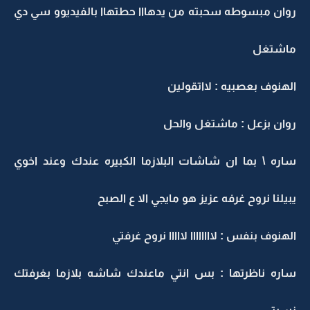
روان مبسوطه سحبته من يدهااا حطتهاا بالفيديوو سي دي
ماشتغل
الهنوف بعصبيه : لااتقولين
روان بزعل : ماشتغل والحل
ساره \ بما ان شاشات البلازما الكبيره عندك وعند اخوي
يبيلنا نروح غرفه عزيز هو مايجي الا ع الصبح
الهنوف بنفس : لاااااااا لااااا نروح غرفتي
ساره ناظرتها : بس انتي ماعندك شاشه بلازما بغرفتك