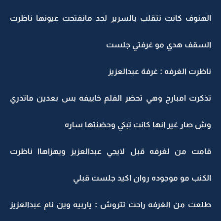
الهنوف كانت تتقلب بالسرير لحد مانفتحت عيونها ناظرت
السقف هدي مو غرفتي جلست
ناظرت الغرفه : غرفة عبدالعزيز
تذكرت امبارح وهي تحضر الفلم خاييفه بس بعدين ماتدري
وش صار غير انها كانت تبكي وحضنتها ساره
قامت من لغرفه قبل لايجي عبدالعزيز ويهزاهاا ناظرت
الكنب مو موجوده روان اكيد جلست قبلي
طلعت من الغرفه راحت تتروش : ياربيه وين نام عبدالعزيز