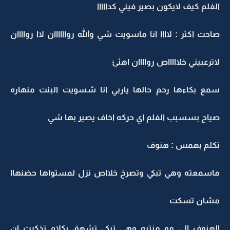
الفلم كيف لايكون بصير فيني كدااااا
صاحت اكثر : لاااا انا ماسويت شي والله رواااااان لاا رواااان
لاترعبيني خلاااااص رواااان اهئئ
سمع بكاءها رحم حالها ياربي انا شسويت البنت منهاره
صياح بسسبب الفلم اي حركه اخاف يصير بها شي
تكلم بهمس : هنوف
ماسمعته وهي تبكي وتصرخ خلااص نزل لمستواها حضنهاا
مشان تسكت
الهنوف الي مو منتبه وهي تبكي تشهق بكلام تذكرت ان