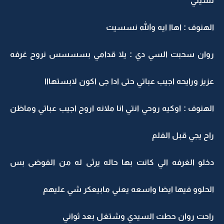
نسيتي
الهنوف : اهاا ايه والله نسسيت
روان سحبت السي دي : يلا قدامي بسسسس نروح غرفه
عزيز ورايحه اجيب عباتي حتى ادا جى اكون لابستهااا
الهنوف : اوكيه روحي انتي انا ملانه اروح اجيب عباتي وماظن
راح يجي قبل الفلم
دخلو الغرفه الي كانت بها حاله يرثى له من الفوضى بس
الحلوو فيها ايضا واسعه يعني مابيعكر شي عليهم
راحت روان حطت السيدي وشتغل بعد ثواني