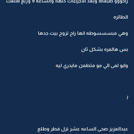
راحووو طبعاااا وبعد الاجراءات كلهاا والساعه 9 وربع اقلعت
الطائره
وهي مبسسسوطه انها راح تروح بيت جدها
بس هالمره بشكل ثان
وابو لمى الي مو متطمن مايدري ليه
/
عبدالعزيز صحى الساعه عشر نزل فطر وطلع