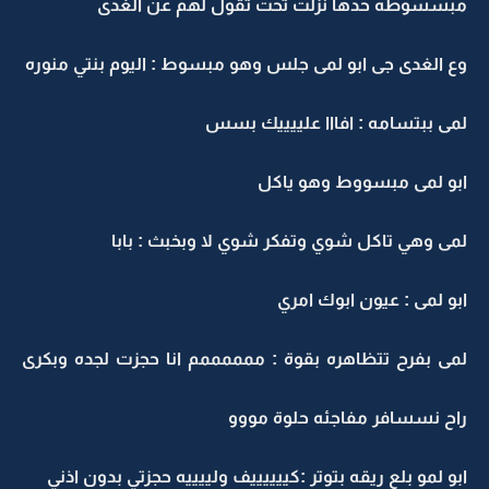
مبسسوطه حدها نزلت تحت تقول لهم عن الغدى
وع الغدى جى ابو لمى جلس وهو مبسوط : اليوم بنتي منوره
لمى ببتسامه : افااا علييييك بسس
ابو لمى مبسووط وهو ياكل
لمى وهي تاكل شوي وتفكر شوي لا وبخبث : بابا
ابو لمى : عيون ابوك امري
لمى بفرح تتظاهره بقوة : ممممممم انا حجزت لجده وبكرى
راح نسسافر مفاجئه حلوة مووو
ابو لمو بلع ريقه بتوتر :كييييييف ولييييه حجزتي بدون اذني