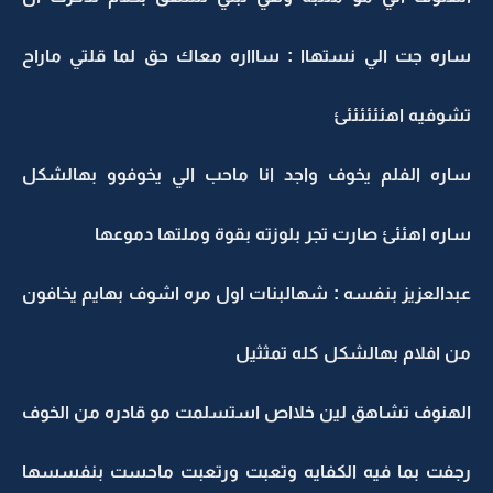
ساره جت الي نستهاا : ساااره معاك حق لما قلتي ماراح
تشوفيه اهئئئئئئئ
ساره الفلم يخوف واجد انا ماحب الي يخوفوو بهالشكل
ساره اهئئئ صارت تجر بلوزته بقوة وملتها دموعها
عبدالعزيز بنفسه : شهالبنات اول مره اشوف بهايم يخافون
من افلام بهالشكل كله تمثثيل
الهنوف تشاهق لين خلااص استسلمت مو قادره من الخوف
رجفت بما فيه الكفايه وتعبت ورتعبت ماحست بنفسسها