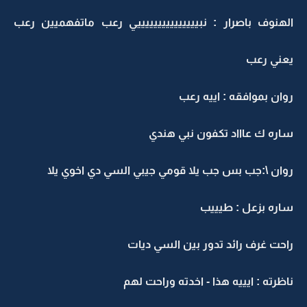
الهنوف باصرار : نبيييييييييييييييي رعب ماتفهميين رعب
يعني رعب
روان بموافقه : اييه رعب
ساره ك عاااد تكفون نبي هندي
روان \:جب بس جب يلا قومي جيبي السي دي اخوي يلا
ساره بزعل : طيييب
راحت غرف رائد تدور بين السي ديات
ناظرته : ايييه هذا - اخدته وراحت لهم