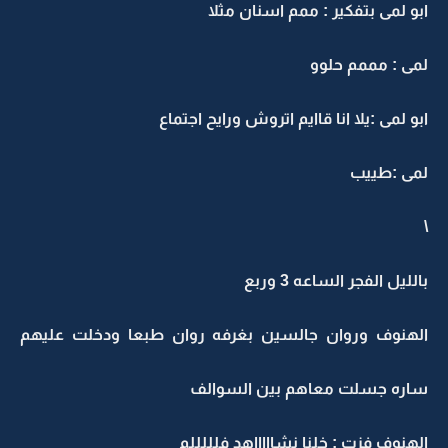
ابو لمى بتفكير : ممم اسنان مثلا
لمى : مممم حلوو
ابو لمى :يلا انا قاايم اتروش ورايح اجتماع
لمى :طييب
\
بالليل الفجر الساعه 3 وربع
الهنوف وروان جالسين بغرفه روان طبعا ودخلت عليهم
ساره جسلت معاهم بين السوالف
الهنوف فزت : خلنا نشاااااهد فلللللم