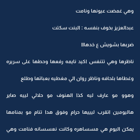
وهي غمضت عيونها ونامت
عبدالعزيز بخوف بنفسه : البنت سكتت
ضربها بشويش ع خدهااا
ناظرها وهي تتنفس اكيد نايمه رفعها وحطها على سريره
وغطاها بلحافه وناظر روان الي مغطيه بعباتها وطلع
وهوو مو عارف ليه كذا الهنوف مو حلالي لييه صاير
هاليومين اتقرب ليييها حرام وفوق هدا تنام مو بمنامها
يمكن اليوم هي مسساهره وكانت نعسسانه فنامت وهي