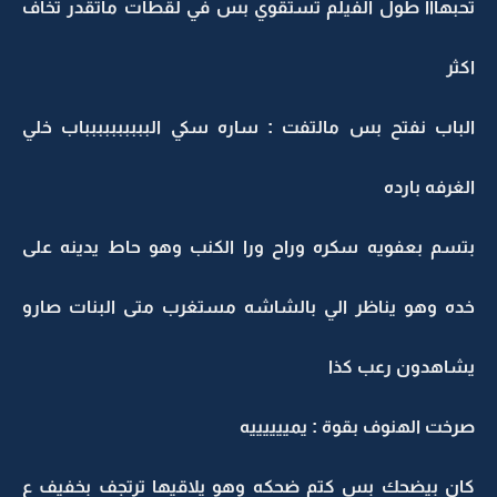
تحبهااا طول الفيلم تستقوي بس في لقطات ماتقدر تخاف
اكثر
الباب نفتح بس مالتفت : ساره سكي البببببببببباب خلي
الغرفه بارده
بتسم بعفويه سكره وراح ورا الكنب وهو حاط يدينه على
خده وهو يناظر الي بالشاشه مستغرب متى البنات صارو
يشاهدون رعب كذا
صرخت الهنوف بقوة : يمييييييه
كان بيضحك بس كتم ضحكه وهو يلاقيها ترتجف بخفيف ع