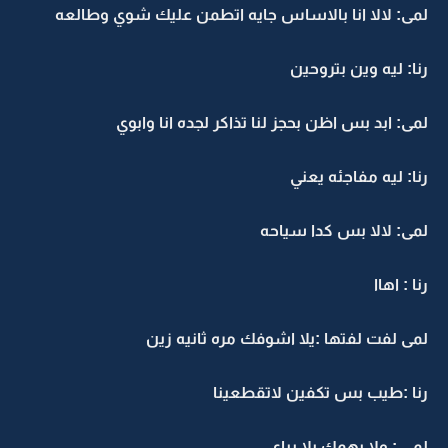
لمى: لالا انا بالاساس جايه اتطمن عليك شوي وطالعه
رنا: ليه وين بتروحين
لمى: ابد بس اظن بحجز لنا تذاكر لجده انا وابوي
رنا: ليه مفاجئه يعني
لمى: لالا بس كدا سياحه
رنا : اهاا
لمى لفت لفتها :يلا اشوفك مره ثانيه زين
رنا :طيب بس تكفين لاتقطعينا
لمى : ولا يهمك يلا بباي