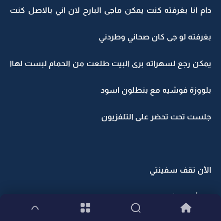
دام انا بغرفته كنت يمكن ماجى البارح لان اني بالاصل كنت
بغرفته لو جى كان صحاني وطردني
يمكن رجع لسهراته برى البيت طلعت من الحمام لبست لهاا
بلووزة فوشيه مع بنطلون اسود
جلست تحت تحضر على التلفزيون
الأن تقف سفينتي
وهلأ بعطيكم حريه التعليق