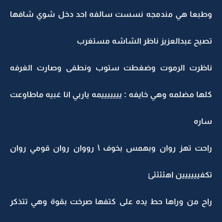
وطبعا هي مندمجه نسست سالفه احد دخل شوي شافها
تصيح عبدالعزيز ناظر الشاشه مستغرب
ناظرت الرموت وضغطت ستوب ونطفى وصارت الغرفه
كلها مضلمه وهي خايفه : يييييييمه ياربي انا غبيه ماطاوعت
ساره
راحت تهز روان وبهمس بخوف \ رووان روان قومي روان
تكفيييييين اهئئئئئ
راح من وراها حط يده على كتفها صرخت بقوة وهي تتذكر