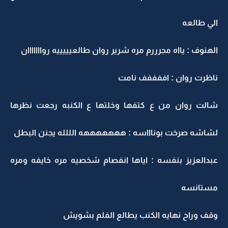
الي طالعه
الهنوف : يااه مجرررم مره شرير روان طالعيييييه روااااااان
ناظرت روان : اففففف نامت
شالت روان من ع كتفها وخلتها ع الكنبه رجعت نظرها
لشاشه صرخت بوناااسه : هههههههه الللله يجنن البطل
عبدالعزيز بنفسه : اياها انفصام شخصيه مره خايفه ومره
مستانسه
وقف وراح نهايه الكنب يطالع الفلم بشويش