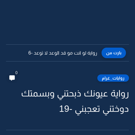
بارت من
رواية لو انت مو قد الوعد لا توعد -5
0
روايات_غرام
رواية عيونك ذبحتني وبسمتك
دوختني تعجبني -19