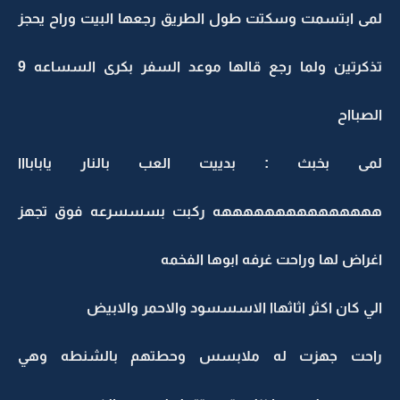
لمى ابتسمت وسكتت طول الطريق رجعها البيت وراح يحجز
تذكرتين ولما رجع قالها موعد السفر بكرى السساعه 9
الصبااح
لمى بخبث : بدييت العب بالنار يابابااا
هههههههههههههههه ركبت بسسسرعه فوق تجهز
اغراض لها وراحت غرفه ابوها الفخمه
الي كان اكثر اثاثهاا الاسسسود والاحمر والابيض
راحت جهزت له ملابسس وحطتهم بالشنطه وهي