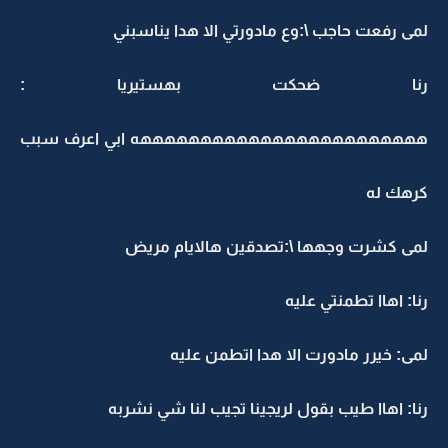
لمى رفعت حاجب \:وع مادورتي الا هدا يناسبني
رنا ضحكت بهستيريا :
ههههههههههههههههههههههههه ابي اعرف سبب
كرهك له
لمى كشرت وجهها \:تصدقين هالايام مريض
رنا: اهاا تطمنتي عليه
لمى: خيرر مادورت الا هدا اتطمن عليه
رنا: اهاا طيب بقول لريجينا تجيب لنا شي نشربه