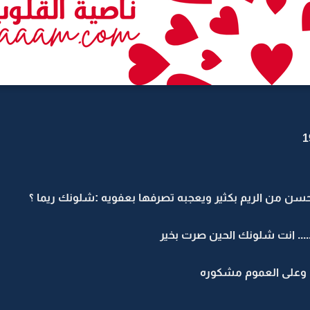
ن من الريم بكثير ويعجبه تصرفها بعفويه :شلونك ريما ؟
..... انت شلونك الحين صرت بخير
.. وعلى العموم مشكوره