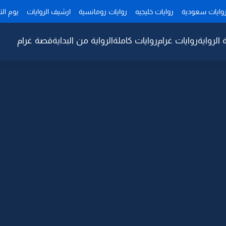
وايات سعودية
روايات خليجيه
روايات رومانسية
ارشيف الروايات
يوم ال
 الرواية
روايات غرام
روايات كاملة
الرواية من البداية
قصة غرام