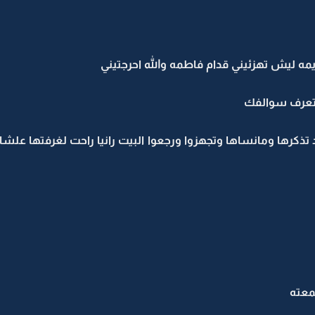
ه ليش تهزئيني قدام فاطمه والله احرجتيني
اتعرف سوالفك
كرها ومانساها وتجهزوا ورجعوا البيت رانيا راحت لغرفتها علشان 
معته