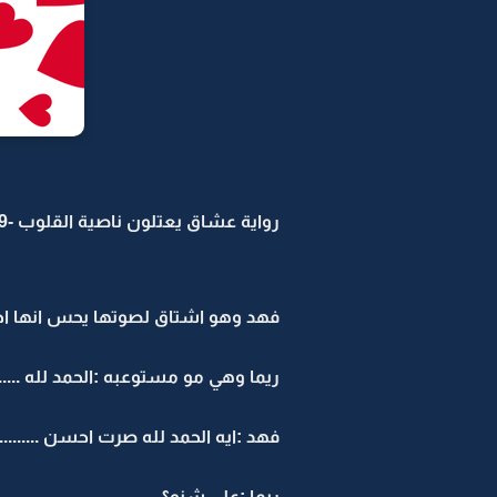
رواية عشاق يعتلون ناصية القلوب -19
فهد وهو اشتاق لصوتها يحس انها احس
ريما وهي مو مستوعبه :الحمد لله ....
فهد :ايه الحمد لله صرت احسن .......
ريما :على شنو؟