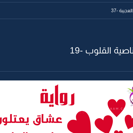
العجيبة -37
صية القلوب -19