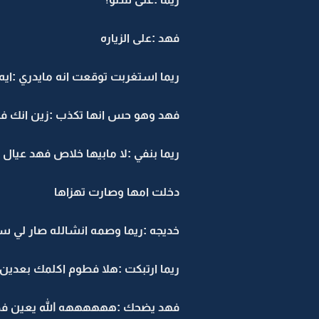
فهد :على الزياره
ريما استغربت توقعت انه مايدري :ايه
فهد وهو حس انها تكذب :زين انك فكرتي 
ريما بنفي :لا مابيها خلاص فهد عيا
دخلت امها وصارت تهزاها
خديجه :ريما وصمه انشالله صار لي س
ريما ارتبكت :هلا فطوم اكلمك بعدين
فهد يضحك :ههههههه الله يعين فط