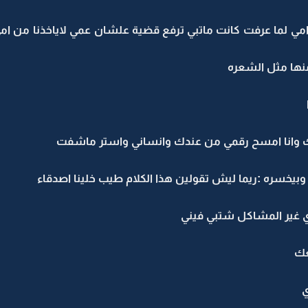
امي لما عرفت كانت ماتبي ترفع قضية علشان عمي لاياخذنا من 
نها مثل الشعره
ك وانا امسح رقمي من عندك وانساني واستر ماشفت
يخسره :ريما ليش تقولين هذا الكلام طيب خلينا اصدقاء
اي غير المشاكل شتبي فيني
عك
ي