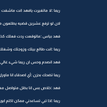
ريما :لا ماتغيرت يافهد انت ماشفت 
لان لو ترفع عشرين قضيه يطلعون م
فهد بياس :ماتوقعت ردت فعلك كذا
ريما :انت طالع بيتك وزوجتك وشغل
فهد انصدم وحس ان ريما شيء غالي وب
ريما تضحك بحزن :أي اصدقاء انا ماور
فهد :خلاص بس انا بظل متواصل م
ريما :اذا تبي تساعدني ممكن اكلم ابو