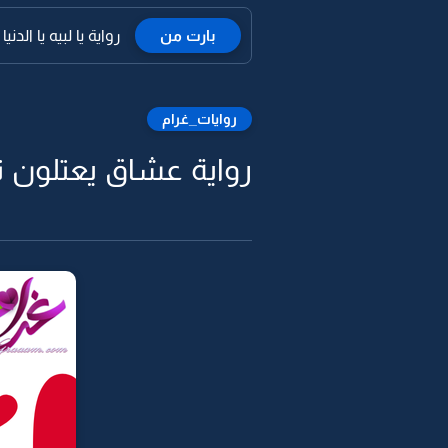
بارت من
رواية يا لبيه يا الدنيا 
روايات_غرام
رواية عشاق يعتلون نا