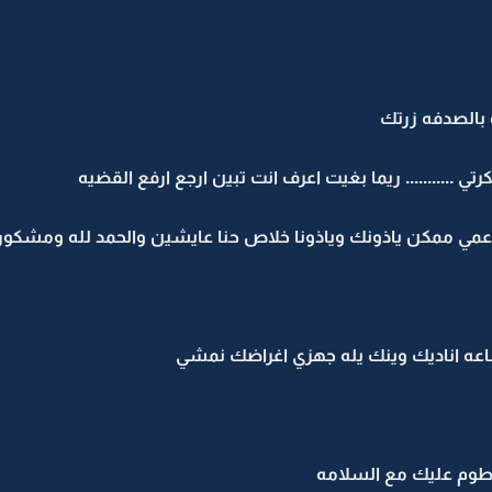
 بالصدفه زرتك
........... ريما بغيت اعرف انت تبين ارجع ارفع القضيه
ل عمي ممكن ياذونك وياذونا خلاص حنا عايشين والحمد لله ومشك
اعه اناديك وينك يله جهزي اغراضك نمشي
وم عليك مع السلامه