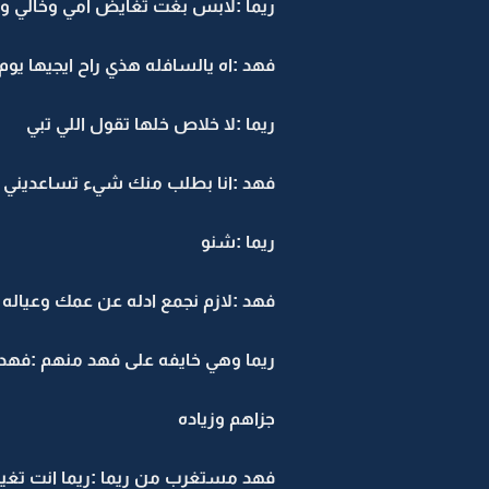
ريما :لابس بغت تغايض امي وخالي و
فهد :اه يالسافله هذي راح ايجيها يوم
ريما :لا خلاص خلها تقول اللي تبي
فهد :انا بطلب منك شيء تساعديني 
ريما :شنو
فهد :لازم نجمع ادله عن عمك وعياله
ريما وهي خايفه على فهد منهم :فهد
جزاهم وزياده
فهد مستغرب من ريما :ريما انت تغي