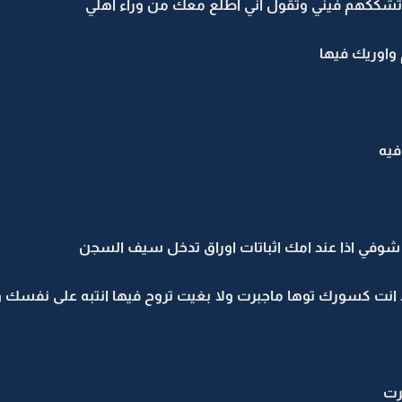
تشككهم فيني وتقول اني اطلع معك من وراء اهلي
 واوريك فيها
فيه
 شوفي اذا عند امك اثباتات اوراق تدخل سيف السجن
 انت كسورك توها ماجبرت ولا بغيت تروح فيها انتبه على نفسك
رت