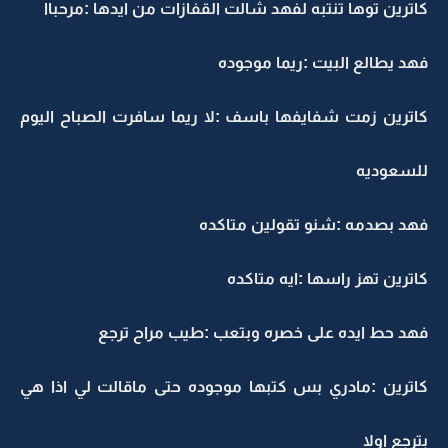
كاترين توها تنتبه لفهد شالت القفازات من ايدها :مرحباا
فهد يطالع البيت :ريما موجوده
كاترين زمت شفايفها باسف :لا ريما سافرت الصباح اليوم
للسعوديه
فهد بصدمه :شنو تقولين متاكده
كاترين تهز راسها :ايه متاكده
فهد حط ايده على خصره وبتعب :طيب مراح ترجع
كاترين :مادري بس كتبها موجوده حتى ماقالت لي اذا هي
بترجع اولا