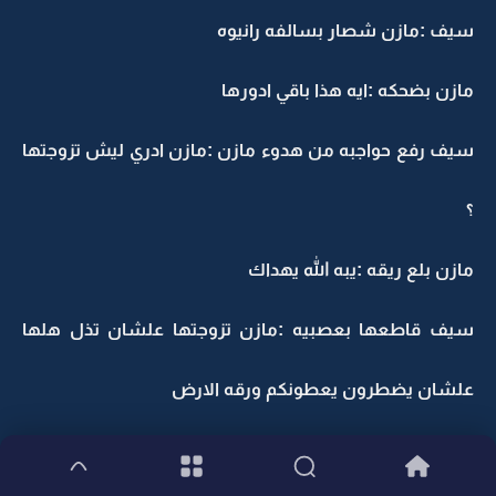
سيف :مازن شصار بسالفه رانيوه
مازن بضحكه :ايه هذا باقي ادورها
سيف رفع حواجبه من هدوء مازن :مازن ادري ليش تزوجتها
؟
مازن بلع ريقه :يبه الله يهداك
سيف قاطعها بعصبيه :مازن تزوجتها علشان تذل هلها
علشان يضطرون يعطونكم ورقه الارض
مازن خاف لان ابوه مايدري بسالفه الارض :لا