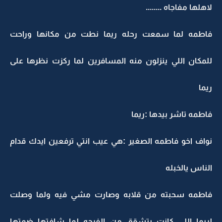
لاهلها مفاجاه ........
فاطمه لما سمعت رحله ريما نطت من مكانها وراحت
للمكان اللي ينزلون منه المسافرين لما ركزت نظرها على
ريما
فاطمه تاشر بيدها :ريما
نواف اخو فاطمه الصغير :هي عيب انتي ترفعين ايدك قدام
الناس يالخبله
فاطمه سحبته من قلابه وصارت مشي فيه ولما وصلت
لريما اللي كانت بتشقق من الفرحه لما شافتها ضمتها