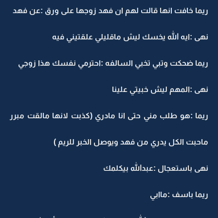
ريما خافت انها قالت لهم ان فهد زوجها على ورق :عن فهد
نهى :ايه الله يخسك ليش ماقليلي علقتيني فيه
ريما ضحكت وتبي تخبي السالفه :احترمي نفسك هذا زوجي
نهى :المهم ليش خبيتي علينا
ريما :هو طلب مني حتى انا مادري (كذبت لانها مالقت مبرر
ماحبت الكل يدري من فهد ويوصل الخبر للريم )
نهى باستعجال :عبدالله بيكلمك
ريما باسف :ماابي