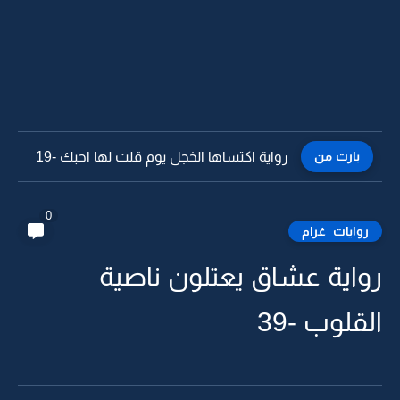
بارت من
رواية اكتساها الخجل يوم قلت لها احبك -18
0
روايات_غرام
رواية عشاق يعتلون ناصية
القلوب -39