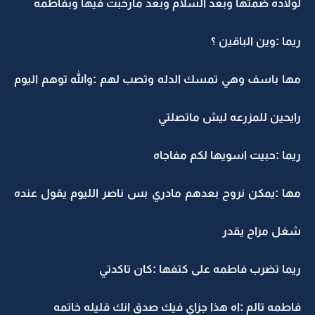
لولاده ضمتها وبعد السلام وبعد مارحبت فيها وبفاطمه
ريما :وين الباقين ؟
مها باسف وهي تمسك الدله وتصب لهم :والله توهم اليوم
رايحين للمزرعه ليش ماتصلتي
ريما :حبيت اسويها لكم مفاجاه
مها :يمكن نروح بعدهم مادري بس ناصر الليوم يقول عنده
شغل مراح يقدر
ريما تضرب فاطمه على كتفها :كان تاكدتي
فاطمه تالم :اه هذا جزاي فيك صدق انك قليله خاتمه