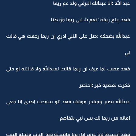
عبد الله :انا عبدالله البرقي ولد عم ريما
فهد يبلع ريقه :نعم شتبي ريما مو هنا
عبدالله بضحكه :صل على النبي ادري ان ريما رجعت هي قالت
لي
فهد عصب لما عرف ان ريما قالت لعبدالله ولا قالتله او حتى
فكرت تعطيه خبر :اختصر
عبدالله بصبر ومقدر موقف فهد :لو سمحت اهدى انا معي
امانه من ريما لك بس نبي نتفاهم
فهد انبسط لما عرف انا ريما مانسته فتح الباب ودخله البيت