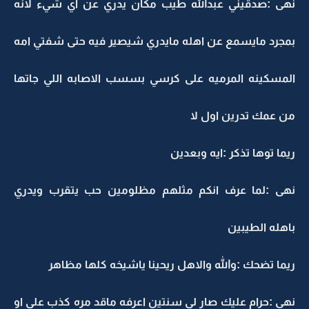
نهى :صدقيني عبدالله طيب مكان يدري عن أي شيء لانه
بمجرد مايسمع عن اهله مايدري شيصير فيه حتى شفتي امه
المسكينه المرميه على كرسي بسسب الاصابه اللي جاتها
من عمك تدرين اول لا
ريما توها تذكر :ايه وبعدين
نهى :لما عرف انكم مثلهم مظلومين حب يتقرب ويدري
باهله الطيبين
ريما تضحك :والله والاهل ريحينا ياشيخه كلها مظاهر
نهى :حرام عليك صار لي سنتين اعرفه ماقد مره كذب علي او