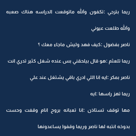
ريما بترجي :تكفون والله ماتوقعت الدراسه هناك صعبه
والله طلعت عيوني
ناصر بفضول :كيف فهد وليش ماجاء معك ؟
ريما تلعثم :هو قال بيلحقني بس عنده شغل كثير تدري انت
ناصر بمكر :ايه انا اللي ادري باقي يشتغل عند علي
ريما تهز راسها :ايه
مها توقف تستاذن :انا تعبانه بروح انام وقفت وحست
بدوخه انتبه لها ناصر وريما وقفوا يساعدونها