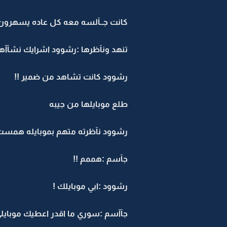
كانت جــآلسه معه كل عاده يسهرون ل
تنهد ونآظرها :رشوود اشرايك نشآآه
رشوود كانت تشاهد من ضمير !!
طلع موبايلها من جيبه
رشوود نآظرته متهم بموبايله همست :
جآسم :هممم !!
رشوود :ابي موبايلك !
جآآسم :سوري ما اقدر اعطيك موبايلي