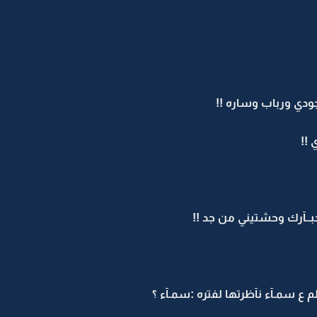
ودي ورباب وساره !!
!!
بــآرك وحشتيني من جد !!
ع سمـآء نآظرتها لفتره :سمـآء ؟