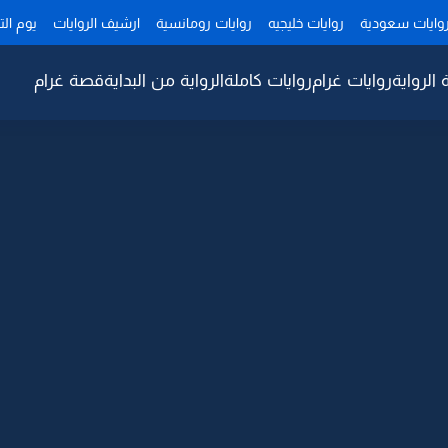
وايات سعودية
روايات خليجيه
روايات رومانسية
ارشيف الروايات
يوم ال
 الرواية
روايات غرام
روايات كاملة
الرواية من البداية
قصة غرام