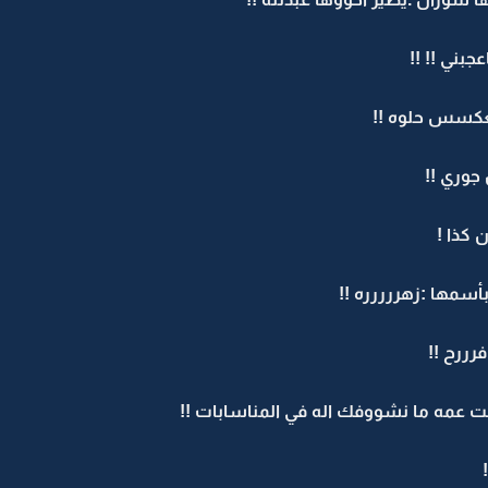
بني !! !!
لعكسس حلوه !!
 جوري !!
كذا !
سمها :زهررررره !!
ررح !!
 عمه ما نشووفك اله في المناسابات !!