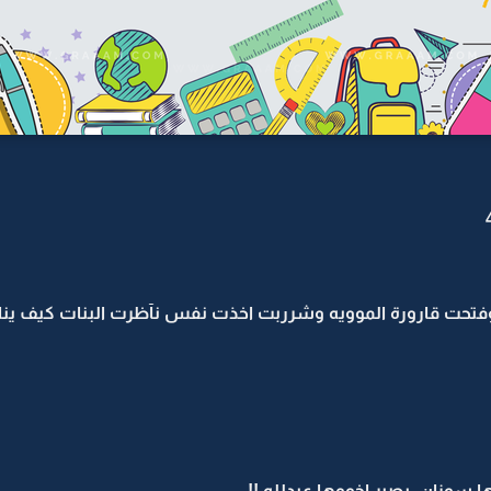
تحت قارورة الموويه وشرربت اخذت نفس نآظرت البنات كيف يناظ
 سوزان .يصير اخووها عبدلله !!