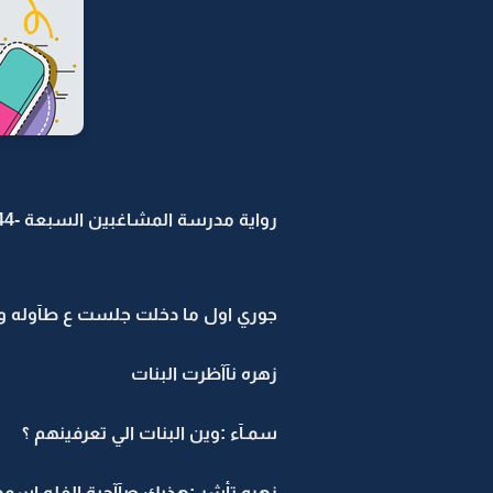
رواية مدرسة المشاغبين السبعة -44
جوري اول ما دخلت جلست ع طآوله وف
زهره نآآظرت البنات
سمـآء :وين البنات الي تعرفينهم ؟
زهره تأشر :هذيك صآآحبة الفله اسمها