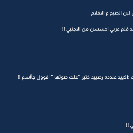
ين الصبح ع الافلام
د فلم عربي احسسن من الاجنبي !!
اكييد عندده رصييد كثير "علت صوتها " اقوول جآآسم !!
 !!