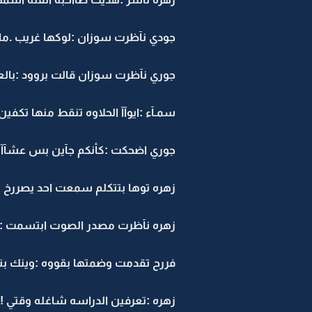
جودي نآظرت سوزان :لوكها غريب .ماعج
جوري نآظرت سوزان قالت بروود :با
سمـآء :ايوآآ الحلاوه تنقط منها تكفين
جوري اضحكت :كأنكم جآين بس عشآآن 
زهره توها بتتكلم سمعت احد يصررخ بأ
زهره نآظرت مصدر الصوت ابتسمت :فر
فررح تقدمت وضمتها بقووه :وينك بنت
زهره :تعرفين الدراسه شاغله وقتي !!