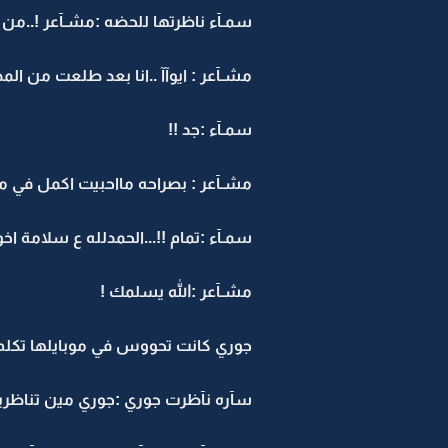
سمـآء ناظرتها للحضه :مشـآعر !..من
مشـآعر : ايوآآ ..انا بعد طلعت من المد
سمـآء :جد !!
مشـآعر : بصراحه مااحبيت اكمل في مد
سمـآء :تمام !!...الحمدلله ع سلامة اخ
مشـآعر :الله يسلمك !
جوري كانت تحووس في موبايلها تكلم
سآره نآظرت جوري :جوري مين تناظري