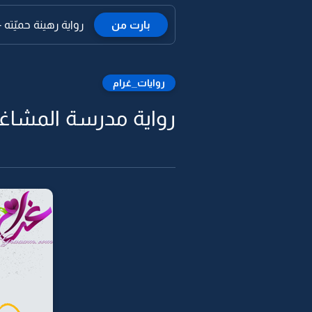
بارت من
رواية رهينة حميّته -39
روايات_غرام
رواية مدرسة المشاغبي