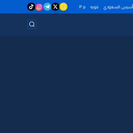
تأسيس السعودي
تنويه
P p