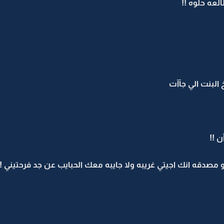
عه حلوه !!
البنت الي جآآت
 !!
مصدقه انك اجيتي غريبه ولا جايبه معك الحبايب عن جد فرحتيني !!