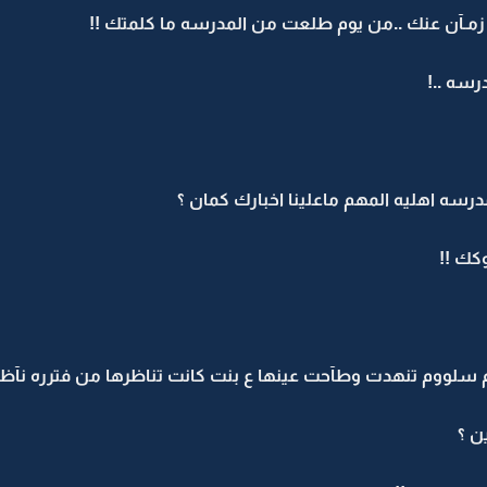
 زمـآن عنك ..من يوم طلعت من المدرسه ما كلمتك !!
رسه ..!
رسه اهليه المهم ماعلينا اخبارك كمان ؟
وكك !!
 سلووم تنهدت وطآحت عينها ع بنت كانت تناظرها من فترره نآظ
ن ؟