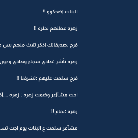
البنات اضحكوو !!
زهره عطتهم نظره !!
فرح :صديقاتك اذكر ثلاث منهم بس ج
زهره تأشر :هاذي سماء وهاذي وجوري 
فرح سلمت عليهم :تشرفنا !!
اجت مشآآعر وضمت زهره : زهره ....آخ
زهره :تمام !!
مشآعر سلمت ع البنات يوم اجت تسلم 