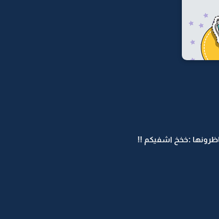
رونها :خخخ اشفيكم !!