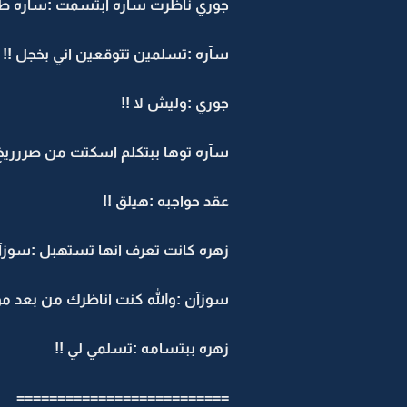
جوري نآظرت سآره ابتسمت :سآره طال
سآره :تسلمين تتوقعين اني بخجل !!
جوري :وليش لا !!
سآره توها ببتكلم اسكتت من صررريخ 
عقد حواجبه :هيلق !!
زهره كانت تعرف انها تستهبل :سوزآن
سوزآن :والله كنت اناظرك من بعد مو 
زهره ببتسامه :تسلمي لي !!
==========================