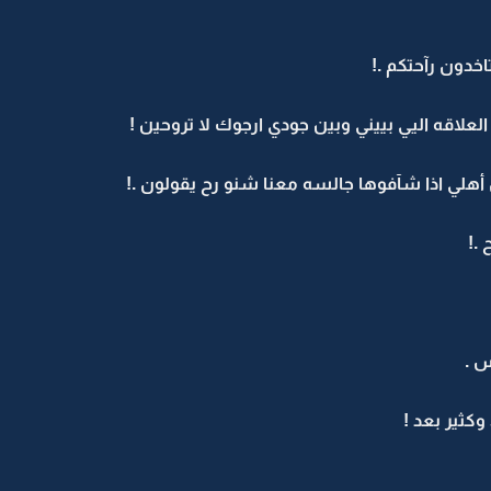
خدون رآحتكم .!
علاقه اليي بييني وبين جودي ارجوك لا تروحين !
لي اذا شآفوها جالسه معنا شنو رح يقولون .!
 .!
س .
كثير بعد !