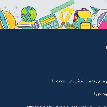
لص مانبي نعمل ششي في الحصه ..!
وخلص !
ت بس رح اتحمل >مسويه فيها بطوله هع<me>