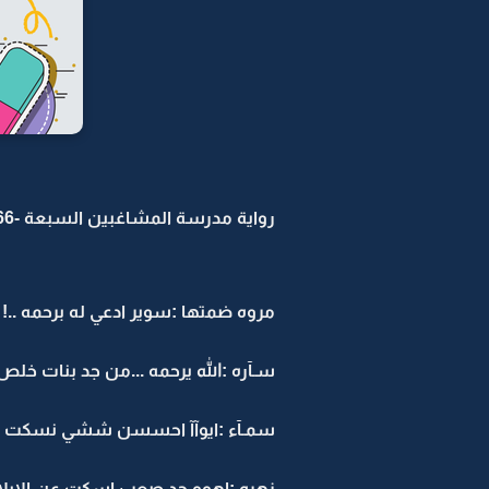
رواية مدرسة المشاغبين السبعة -66
مروه ضمتها :سوير ادعي له برحمه ..!
سـآره :الله يرحمه ...من جد بنات خ
سمـآء :ايوآآ احسسن ششي نسكت 
زهره :اهوو جد صعب اسكت عن الابلا