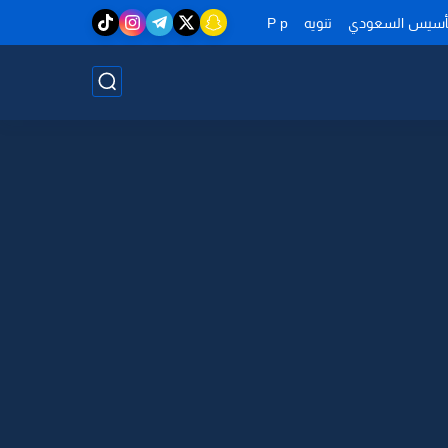
تأسيس السعودي
تنويه
P p