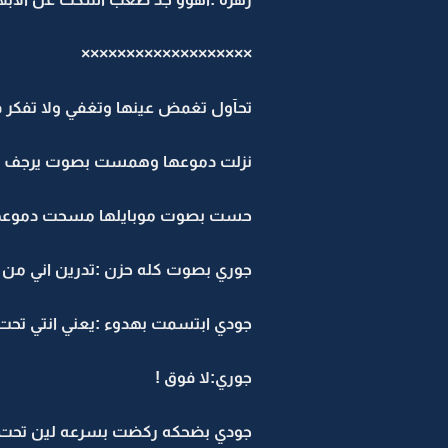
×××××××××××××××××××
تحآول تغمض عينها وتغفي ولا تفكر في
نزلت دموعها وهمست بصوت يرجف :يَ 
حست بصوت موبايلها مسحت دموعها 
جوري بصوت كله حزن :تدرين اني من ا
جودي ابتسمت بهدوء :يعني انتي تحت 
جوري:لا فوق !
جودي بضحكه ركضت بسرعه لين تحت و