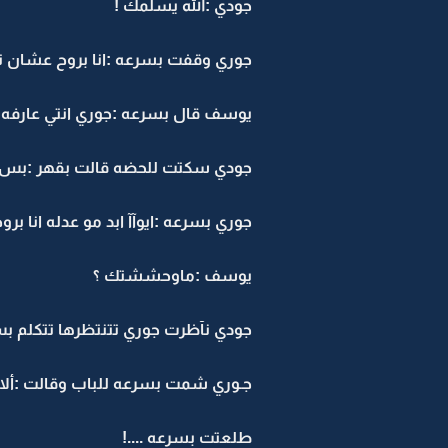
جودي :الله يسلمك !
جوري وقفت بسرعه :انا بروح عشان تا
يوسف قال بسرعه :جوري انتي عارفه ال
جودي سكتت للحضه قالت بقهر :بس أه
جوري بسرعه :ايوآآ ابد مو عدله انا بروح
يوسف :ماوحششتك ؟
جودي نآظرت جوري تتنتظرها تتكلم ب
جـوري شمت بسرعه للباب وقالت :ألا و
طلعتت بسرعه ....!