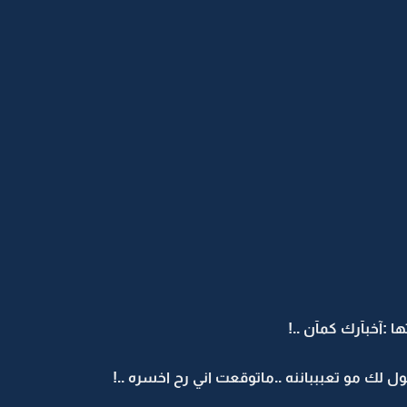
:آخبآرك كمآن ..!
لك مو تعببباننه ..ماتوقعت اني رح اخسره ..!