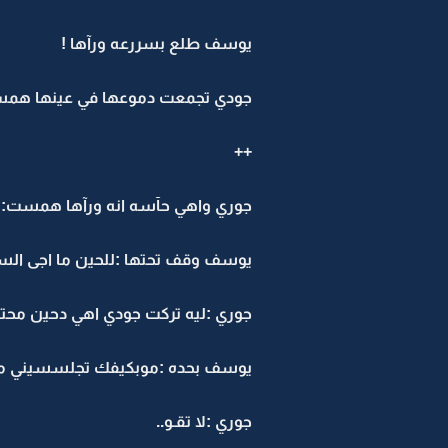
يوسف طلع بسررعه ورآها !
جودي تجمعت دموعها في عينها همست
++
جوري واهي حآسه انه ورآها همست: يَ
يوسف وقف تحتها :للحين ما اجى السآ
جوري :ليه تركت جودي اهي دحين محت
يوسف بحده :موبكيفك تجلسسيني مع
جوري :لا تقـو..