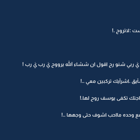
 :لاتروح .!
 ربي شنو رح اقول ان ششاء الله يرووح يَ رب يَ رب !
يق .اشرآيك تركبين معي ..!
اجتك تكفى يوسف روح لها.!
 وحده مااحب اشوف حتى وجهها ..!