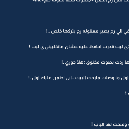
 الي رح يصير معقوله رح يتركها خلص ..!
ليت قدرت احافظ عليه عشآن ماتخلييني يَ ليت !
ردت بصوت مخنوق :هلآ جوري .!
ول ما وصلت مارحت البيت ..ابي اطمن عليك اول .!
؟
فتحت لها الباب !