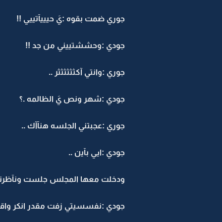
جوري ضمت بقوه :يَ حيييآتييي !!
جودي :وحششتييني من جد !!
جوري :وانتي آكثثثثثثر ..
جودي :شهر ونص يَ الظالمه .؟
جوري :عجبتني الجلسه هنآآك ..
جودي :ايي بآين ..
ودخلت معها المجلس جلست ونآظرتها 
جودي :نفسسيتي زفت مقدر انكر واقول 