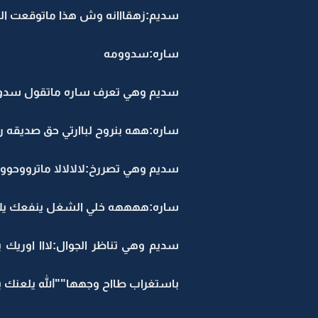
سديم:زهقااانه وش هذا ماتوقعت ال
ساره:سدوومه
سديم وهي تعرف ساره ماتقول سدومه
ساره:ههه بنروح لباارتي حق صديقه ري
سديم وهي تصررخ:لالالالا ماترووحوون
ساره:ههههه خلي الشغل ينفعك يلا 
سديم وهي تناظر الجوال:لااا اوريك
باستغراب طااح وجهها""الله يلعنك ي