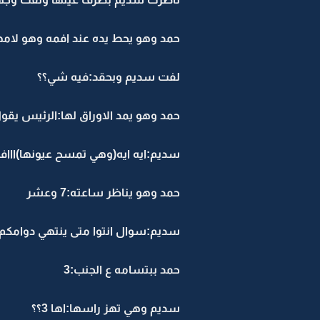
حمد وهو يحط يده عند افمه وهو لامه
لفت سديم وبحقد:فيه شي؟؟
حمد وهو يمد الاوراق لها:الرئيس يقو
سديم:ايه ايه(وهي تمسح عيونها)اااف
حمد وهو يناظر ساعته:7 وعشر
سديم:سوال انتوا متى ينتهي دوامكم
حمد ببتسامه ع الجنب:3
سديم وهي تهز راسها:اها 3؟؟