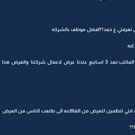
ل تعرفتي ع حمد؟؟افضل موظف بالشركه
ايه
ابوسديم وهو يطلع ملف ويحطه ع المكتب:بعد 3 اسابيع عندنا عرض لاعمال شركتن
 انتي تنظمين للعرض من القااااعه الى طلعت الناس من العرض
؟؟