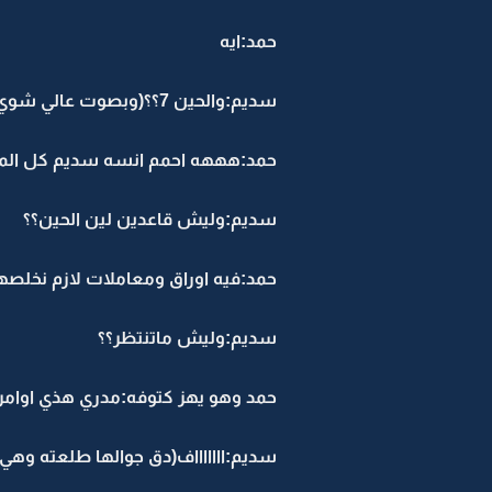
حمد:ايه
سديم:والحين 7؟؟(وبصوت عالي شوي وهي تقعد)اااف وليشش قااعدين لين الحين اجل؟؟
حمد:هههه احمم انسه سديم كل الموظ
سديم:وليش قاعدين لين الحين؟؟
حمد:فيه اوراق ومعاملات لازم نخلصه
سديم:وليش ماتنتظر؟؟
حمد وهو يهز كتوفه:مدري هذي اوامر
سديم:اااااااف(دق جوالها طلعته وه