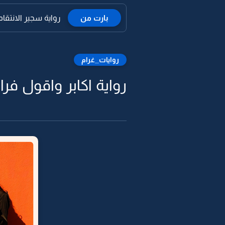
بارت من
رواية سجير الانتقام -
روايات_غرام
رواية اكابر واقول فرا