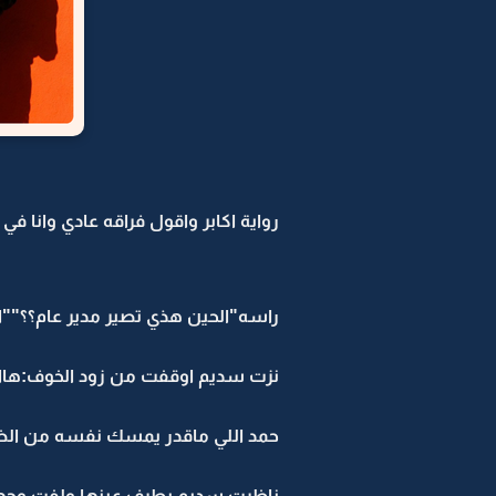
رواية اكابر واقول فراقه عادي وانا في د
راسه"الحين هذي تصير مدير عام؟؟""اب
نزت سديم اوقفت من زود الخوف:هااه
حمد اللي ماقدر يمسك نفسه من 
ناظرت سديم بطرف عينها ولفت وجهه