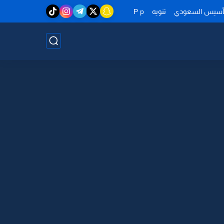
تأسيس السعودي
تنويه
P p