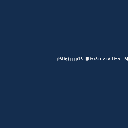
ا والعرض هذا اذا نجحنا فيه بيفيدناااا كثيرررر(وناظر