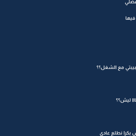
فضلي
فيها
يبتي مع الشغل؟؟
اا ليش؟؟
 بكرا نطلع عادي