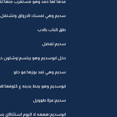
مدها لها حمد وهو مستغرب منها:ت
سديم وهي تمسك الارواق وتشتغل 
طق الباب باادب
سديم:تفضل
دخل ابوسديم وهو يبتسم:وشلون حب
سديم وهي تمد بوزها:مو حلو
ابوسديم وهو يحط يدينه ع كتوفها:افا
سديم:مراا طوويل
ابوسديم:هههه لا اليوم استثناااي بس