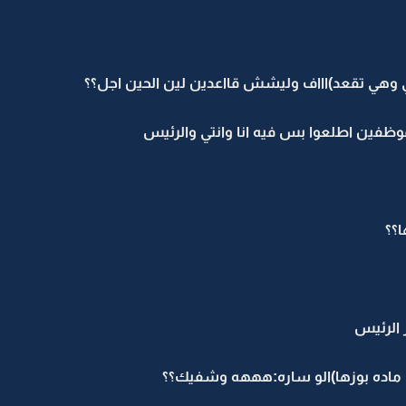
فين اطلعوا بس فيه انا وانتي والرئيس
ا؟؟
 الرئيس
ي ماده بوزها)الو ساره:هههه وشفيك؟؟