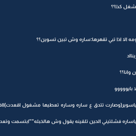
شغل كذا؟؟
 الا اذا تبي تقهرها:ساره وش تبين تسوين؟؟
نااد
 وانا؟؟
بايووووو
 ياسوير(وصارت تتدق ع ساره وساره تعطيها مشغول اقعدت)ااف(
اساره فشلتيني الحين تلقينه يقول وش هالخبله""ابتسمت وتعدلت