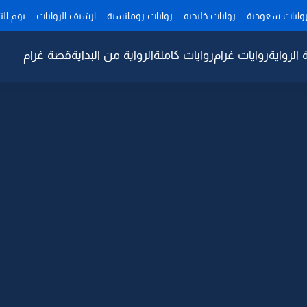
وايات سعودية
روايات خليجيه
روايات رومانسية
ارشيف الروايات
يوم ال
 الرواية
روايات غرام
روايات كاملة
الرواية من البداية
قصة غرام