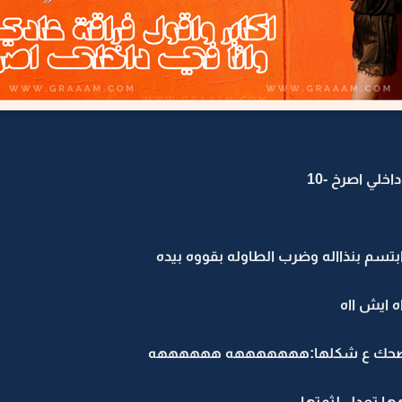
اخلي اصرخ -10
تسم بنذااله وضرب الطاوله بقووه بيده
 ايش ااه
الضحك ع شكلها:هههههههه ههههههه
ا تعدل لثمتها