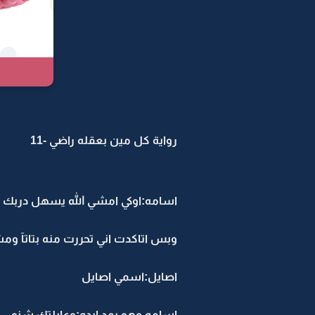
رواية كل مين بعقله راضي -11
اسامه:اوكي امشي الله يسهل دربك
وبس اتاكدت اني تحررت منه بتاتآ وم
اصايل:اسمي اصايل
اسامه وهو يمد ايده:وعايلتك شنو