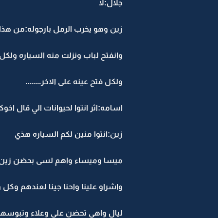
جلال:لا
زين وهو يخرب الرمل بارجوله:من هذا ل
وانفتح لباب ونزلت منه السياره ولك
ولكل فتح عينه على الاخر........
اسامه:اثر انتوا لحيوانات الي قال اخو
زين:انتوا منين لكم السياره هذي
ميسا وميساء واهم لسى بحضن زين:ح
واشراو علينا واحنا جينا لعندهم وكل
ليال واهي تحضن علي وعلاء وتبوسهم