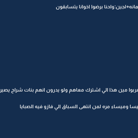
+لجين:واحنا برضوا اخوانا يتسابقون
تغربوا مين هذا الي اشترك معاهم ولو يدرون انهم بنات شراح يصير
سا وميساء مره لمن انتهى السباق الي فازو فيه الصبايا