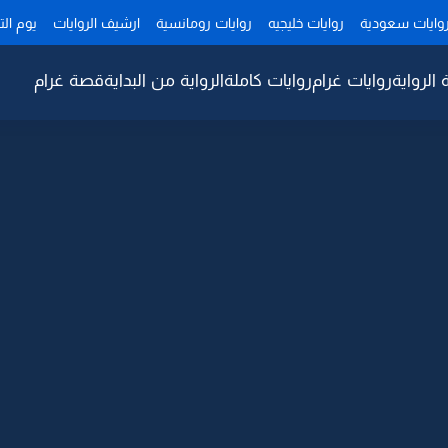
وايات سعودية
روايات خليجيه
روايات رومانسية
ارشيف الروايات
يوم ال
 الرواية
روايات غرام
روايات كاملة
الرواية من البداية
قصة غرام