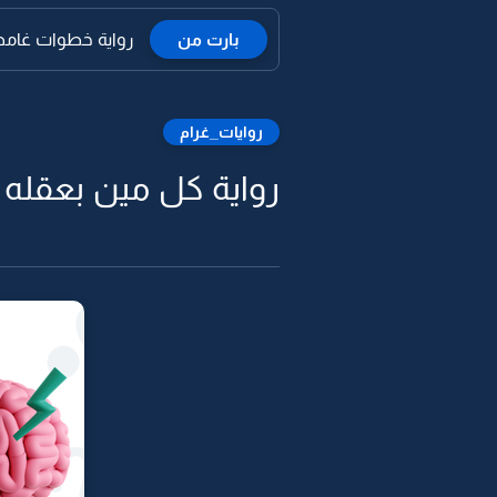
بارت من
رواية خطوات غامضة
روايات_غرام
رواية كل مين بعقله را