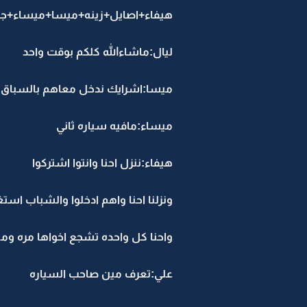
هيفاء+اصايل+زينه+ميسا+ميساء+جمانه
ليال:ماشاءالله كلكم بوقت واحد
ميسا:اشرايك ندخل معاهم بالسباق
ميساء:مافيه سياره ثاني
هيفاء:ننزل احنا وانتوا اشتركوا
ونزلنا احنا واهم ادخلوا والشباب اس
واحنا كل واحده تشجع اخواها مره ومي
علي:تعرف مين صاحب السياره