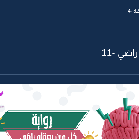
 -4
ضي -11