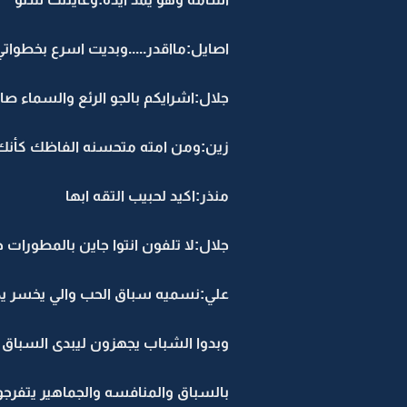
اصايل:مااقدر.....وبديت اسرع بخطوات
جلال:اشرايكم بالجو الرئع والسماء 
زين:ومن امته متحسنه الفاظك كأنك
منذر:اكيد لحبيب التقه ابها
جلال:لا تلفون انتوا جاين بالمطورات 
علي:نسميه سباق الحب والي يخسر ي
وبدوا الشباب يجهزون ليبدى السبا
بالسباق والمنافسه والجماهير يتفرجون.