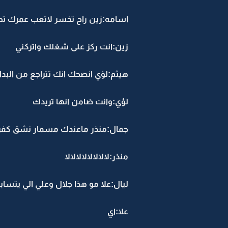
اسامه:زين راح تخسر لاتعب عمرك تح
زين:انت ركز على شغلك واتركني
هيثم:لؤي انصحك انك تتراجع من البداي
لؤي:وانت ضامن انها تريدك
جمال:منذر ماعندك مسمار نشق كفر 
منذر:لالالالالالالالا
ليال:علا مو هذا جلال وعلي الي يتسا
علا:اي