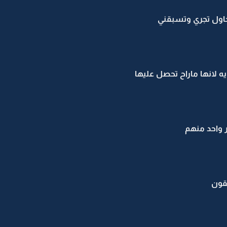
اول تجري وتسبقني
ه لانها ماراح تحصل عليها
واحد منهم
بقون