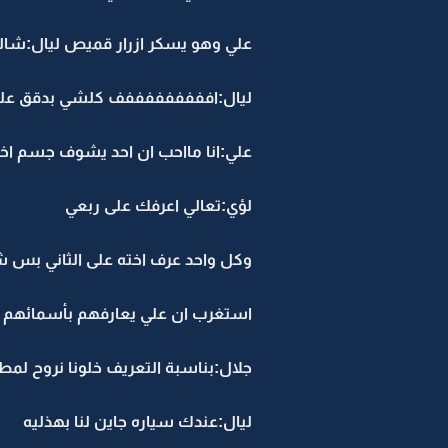
علي وهو يسكر ازرار قميص ليال:شا
ليال:افففففففففف كلشي بدقق علي
علي:انا مااحب ان احد يشوف جسم اخ
لؤي:تعالي اعرفك على ربعي
وكل واحد عرف اخته على الثاني بس ش
استغرب ان علي يعارفهم بأسمائهم وقال
جلال:بناسبة التعريف خلونا نروح لم
ليال:عندك سياره جاين لنا بهذليه