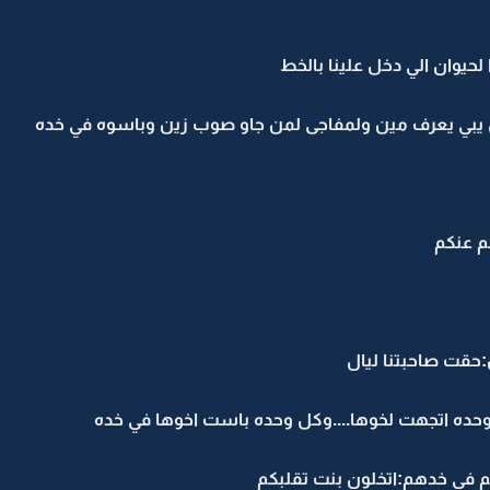
حيوان الي دخل علينا بالخط
ل يبي يعرف مين ولمفاجى لمن جاو صوب زين وباسوه في خده
كم عنكم
قت صاحبتنا ليال
 وحده اتجهت لخوها....وكل وحده باست اخوها في خده
 في خدهم:اتخلون بنت تقلبكم