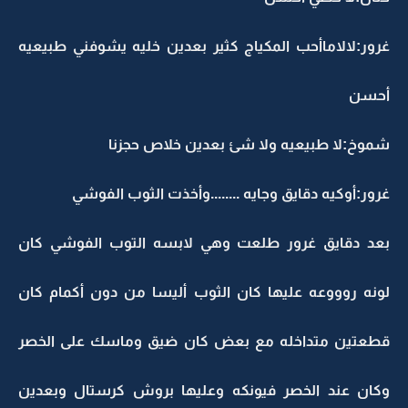
غرور:لالاماأحب المكياج كثير بعدين خليه يشوفني طبيعيه
أحسن
شموخ:لا طبيعيه ولا شئ بعدين خلاص حجزنا
غرور:أوكيه دقايق وجايه ........وأخذت الثوب الفوشي
بعد دقايق غرور طلعت وهي لابسه التوب الفوشي كان
لونه روووعه عليها كان الثوب أليسا من دون أكمام كان
قطعتين متداخله مع بعض كان ضيق وماسك على الخصر
وكان عند الخصر فيونكه وعليها بروش كرستال وبعدين