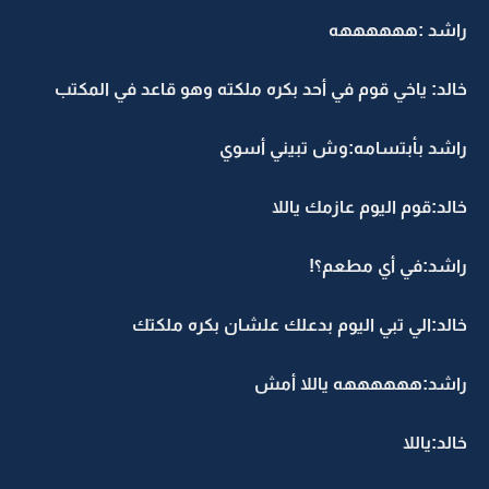
راشد :ههههههه
خالد: ياخي قوم في أحد بكره ملكته وهو قاعد في المكتب
راشد بأبتسامه:وش تبيني أسوي
خالد:قوم اليوم عازمك ياللا
راشد:في أي مطعم؟!
خالد:الي تبي اليوم بدعلك علشان بكره ملكتك
راشد:ههههههه ياللا أمش
خالد:ياللا