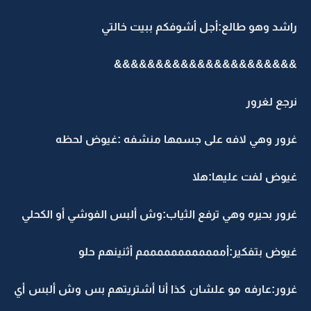
راشد وهو طالع:أجل أشوفكم ببيت خالتي
&&&&&&&&&&&&&&&&&&&&&&
نرجع لغرور
غرور وهي لافه على جسمها منشفه :غيوض لحظه
غيوض لفت عليها:هلا
غرور بحيره وهي ترفع الثياب:وش ألبس الفوشي أو الكحلي
غيوض بتفكير:أممممممممممممم أثنينهم حلو
غرور:عارفه مو علشان كذا أنا أشتريتهم بس وش ألبس أي