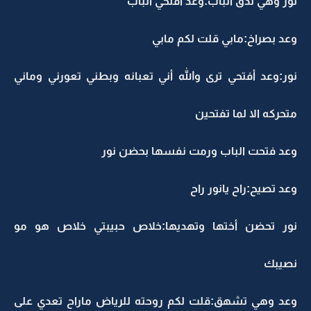
نور وهي تدق الباب:وعد أفتحي الباب
وعد بصراخ:مابي قلت لكم مابي
نور:وعد أفتحي ترى والله أني تعبانه وبطني تعورني وماني
متحركه الا لما تفتحين
وعد فتحت الباب ورمت نفسها بحضن نور
وعد تصيح:راح يانور راح
نور تحضن أختها وتهديها:خلاص حبيبتي خلاص هو مو
نصيبك
وعد وهي تشهق:قلت لكم روحته للرياض ماراح تعدي على