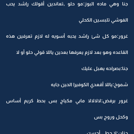
جنا وهي ماده البوز:مو حلو ,تعاندين أقولك راشد يحب
الفوشي تلبسين الكحلي
غرور:مو كل شئ راشد يحبه أسويه له لازم تعرفين هذه
القاعده وهو بعد لازم يعرفها بعدين ياللا قولي حلو أو لا
جنا:بصراحه يهبل عليك
شموخ:ياللا أقعدي الكوفيرا الحين جايه
غرور برفض:لالالالا مابي مكياج بس بحط كريم أساس
وكحل وروج بس
حنان:لا حطي أحسن