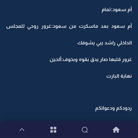
أم سعود:تمام
أم سعود بعد ماسكرت من سعود:غرور روحي للمجلس
الداخلي راشد يبي يشوفك
غرور قلبها صار يدق بقوه وبخوف:ألحين
نهاية البارت
ردودكم ودعواتكم
وأعتذر مره ثانيه على التأخير