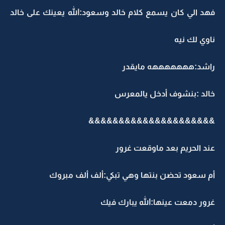
فهد الي كان يسمع كلام خالد وسعود:الله يعينك على خالد
ناوي لك نيه
راشد:هههههههه مايقدر
خالد :بنشوف أدخل يالمعرس
&&&&&&&&&&&&&&&&&&&&&
عند الحريم بعد ماوقعت غرور
أم سعود تحضن بنتها وهي تبكي:ألف ألف مبروك
غرور دمعت عينها:الله يبارك فيك