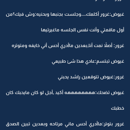
غيوض:غرور أكلمك....وجلست بجنبها وبحنيه:وش فيك؟من
أول ماقمتي وأنت نفس الجلسه ماغيرتيها
غرور: أصلاً نمت أنا,بعدين ماأدري أحس أني خايفه ومتوتره
غيوض تبتسم:عادي هذا شئ طبيعي
غرور:غيوض تتوقعين راشد يحبني
غيوض تضحك:ههههههههه أكيد ,أجل لو كان مايحبك كان
خطبك
غرور بتوتر:ماأدري أحس ماني مرتاحه وبعدين تبين الصدق