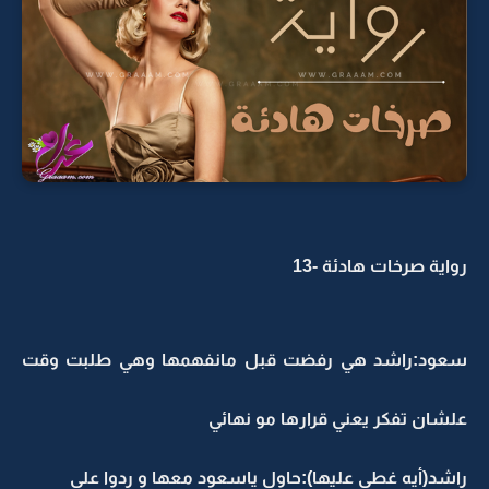
رواية صرخات هادئة -13
سعود:راشد هي رفضت قبل مانفهمها وهي طلبت وقت
علشان تفكر يعني قرارها مو نهائي
راشد(أيه غطي عليها):حاول ياسعود معها و ردوا علي