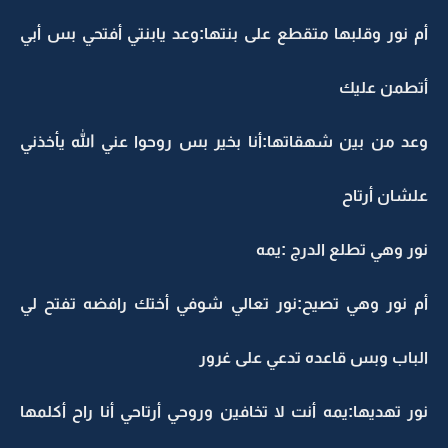
أم نور وقلبها متقطع على بنتها:وعد يابنتي أفتحي بس أبي
أتطمن عليك
وعد من بين شهقاتها:أنا بخير بس روحوا عني الله يأخذني
علشان أرتاح
نور وهي تطلع الدرج :يمه
أم نور وهي تصيح:نور تعالي شوفي أختك رافضه تفتح لي
الباب وبس قاعده تدعي على غرور
نور تهديها:يمه أنت لا تخافين وروحي أرتاحي أنا راح أكلمها