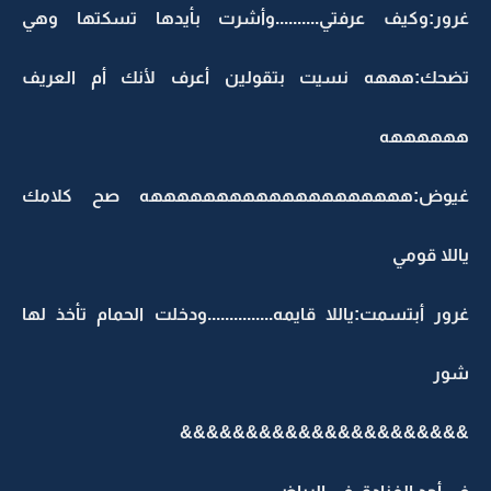
غرور:وكيف عرفتي..........وأشرت بأيدها تسكتها وهي
تضحك:هههه نسيت بتقولين أعرف لأنك أم العريف
ههههههه
غيوض:ههههههههههههههههههههه صح كلامك
ياللا قومي
غرور أبتسمت:ياللا قايمه...............ودخلت الحمام تأخذ لها
شور
&&&&&&&&&&&&&&&&&&&&&&