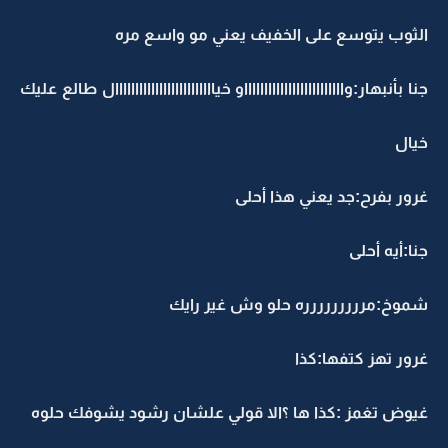
الثوب يتوسع على الخفيف يعني مو واسع مره
جنا بأنبهار:واااااااااااااااااااااااااو خيااااااااااااااااااااااااال طالع عليك
خيال
غرور بفرح:جد يعني هذا أحلى
جنا:أيه أحلى
شموخ:مررررررررره حلو وش غير رايك
غرور تهز كتفها:كذا
غيوض تغمز :كذا ها ؟الا قولي علشان رشود يشوفك حلوه