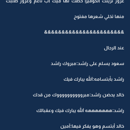
غرور تزينت الكوفيرا حطت لها ميك أب ناعم وغرور طلبت
منها تخلي شعرها مفتوح
&&&&&&&&&&&&&&&&&&&&&&&
عند الرجال
سعود يسلم على راشد:مبروك راشد
راشد بأبتسامه:الله يبارك فيك
خالد يحضن راشد:مبرووووووووووك من قدك
راشد:هههههههه الله يبارك فيك وعقبالك
خالد أبتسم وهو يفكر فيها:آمين