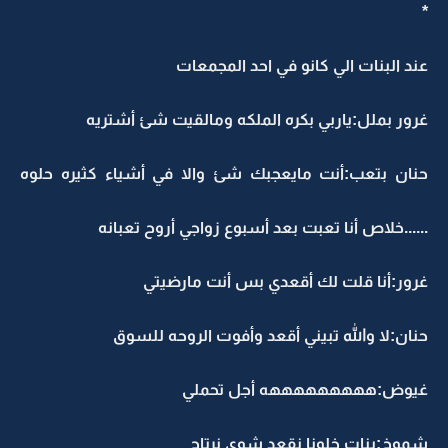
*
عند البنات الي كانو في احد المجمعات
غرور بملل:ياربي بكره الملكه ومالقيت شئ أشتريه
حنان بتعب:أنت مايعجبك شئ والا في أشياء كثيره حلوه
......خلاص أنا تعبت بعد أسبوع زواجي أروح تعبانه
غرور:أنا قلت لك أقعدي بس أنت مارضيتي
حنان:لا والله تبيني أقعد وأفوت الروحه للسوق
غيوض:هههههههههه أجل تحملي
شموخ:بنات خلونا نقعد شوي نرتاح