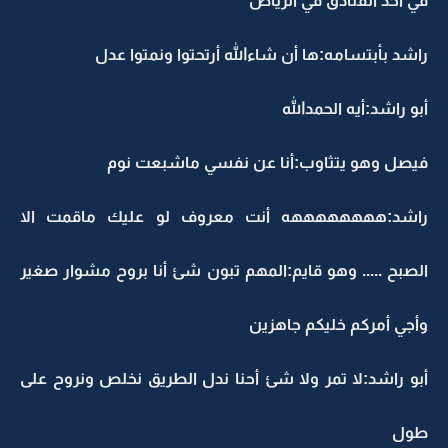
في أحد الفنادق في الرياض
راشد بأبتسامه:ها أن شاءالله أرتحتوا ونمتوا عدل
أبو راشد:أيه الحمدالله
فيصل وهو يتثاوب:أنا عن نفسي ماشبعت نوم
راشد:ههههههههه أنت معروف لو عليك ماقمت الا
الصبح ..... وهو قايم:المهم تبون شئ أنا بروح مشوار صغير
وأجي أمركم خليكم جاهزين
أبو راشد:لا تمر ولا شئ أحنا ندل الطريق نخلص ونروح على
طول