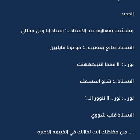
الجديد
مششت بفهااوه عند الاستاذ ..: استاذ انا وين محللي
الاستاذ طالع بعصبيه ..: مو تونا قايليين
نور ..: ااا ممما انتببهههتت
الاستاذ ..: شنو اسسمك
نور ..: نور .. اا ننوور الـ.,’
الاستاذ قلب شووي
...: من حظظك انت لحاالك في الخييمه الاخيره