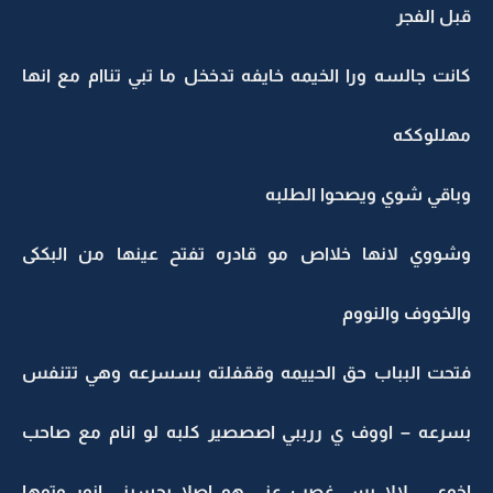
قبل الفجر
كانت جالسه ورا الخيمه خايفه تدخخل ما تبي تناام مع انها
مهللوككه
وباقي شوي ويصحوا الطلبه
وشووي لانها خلااص مو قادره تفتح عينها من البككى
والخووف والنووم
فتحت البباب حق الحييمه وققفلته بسسرعه وهي تتنفس
بسرعه – اووف ي ررببي اصصصير كلبه لو انام مع صاحب
اخوي ,, لالا بس غصب عني هو اصلا يحسبني انور وتوها