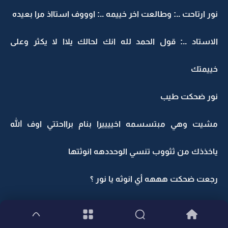
نور ارتاحت ..: وطالعت اخر خييمه ..: اوووف استااذ مرا بعيده
الاستاد ..: قول الحمد لله انك لحالك يلاا لا يكثر وعلى
خييمتك
نور ضحكت طيب
مشيت وهي مبتسسمه اخييييرا بنام برااحتتي اوف الله
ياخذذك من ثثووب تنسي الوحددهه انوثتها
رجعت ضحكت هههه أي انوثه يا نور ؟
ابتسمت بألمم ..- ليش ما احس اني بنت .. ليش كلهم يقولو