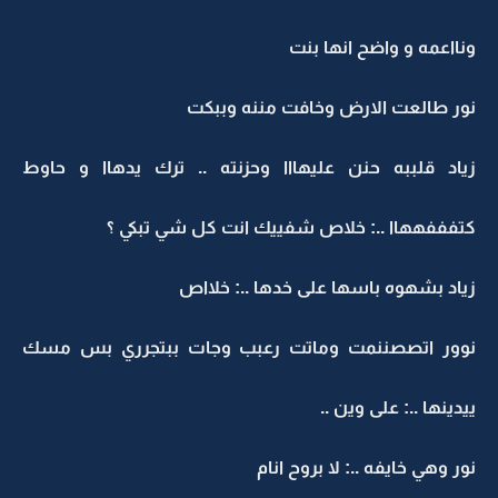
ونااعمه و واضح انها بنت
نور طالعت الارض وخافت مننه وببكت
زياد قلببه حنن عليهااا وحزنته .. ترك يدهاا و حاوط
كتفففههاا ..: خلاص شفييك انت كل شي تبكي ؟
زياد بشهوه باسها على خدها ..: خلااص
نوور اتصصننمت وماتت رعبب وجات ببتجرري بس مسك
ييدينها ..: على وين ..
نور وهي خايفه ..: لا بروح انام