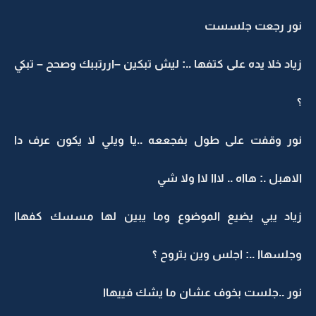
نور رجعت جلسست
زياد خلا يده على كتفها ..: ليش تبكين –اررتببك وصحح – تبكي
؟
نور وقفت على طول بفجععه ..يا ويلي لا يكون عرف دا
الاهبل .: هااه .. لااا لاا ولا شي
زياد يبي يضيع الموضوع وما يبين لها مسسك كفهاا
وجلسهاا ..: اجلس وين بتروح ؟
نور ..جلست بخوف عشان ما يشك فييهاا