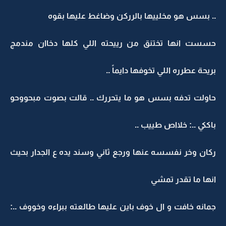
.. بسس هو مخلييها بالرركن وضاغط عليها بقوه
حسست انها تختنق من رييحته اللي كلها دخاان مندمج
بريحة عطرره اللي تخوفها دايماً ..
حاولت تدفه بسس هو ما يتحررك .. قالت بصوت مبحووحو
باككي ..: خلااص طييب ..
ركان وخر نفسسه عنها ورجع ثاني وسند يده ع الجدار بحيث
انها ما تقدر تمشي
جمانه خافت و ال خوف باين عليها طالعته ببراءه وخووف ..: