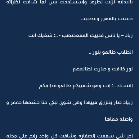
بالبدايه نزلت نظرها واسستححت بس لما شافت نظراته
حستت بالقهرر وعصببت
زياد – يا ناس فدييت الممعصصب - ..: شفيك انت
الطلاب طالعو بنور ..
نور خاافت و صارت تطالعهم
الاستاذ ..: انت وهو شفييكم طالعو قداامكم
زيياد صار يتلززق فييهاا وهي شوي تبكي حتا خشمها حممر و
واصله معاها
اخر شي سمعت الصفاره وشافت كل واحد رايح على محله