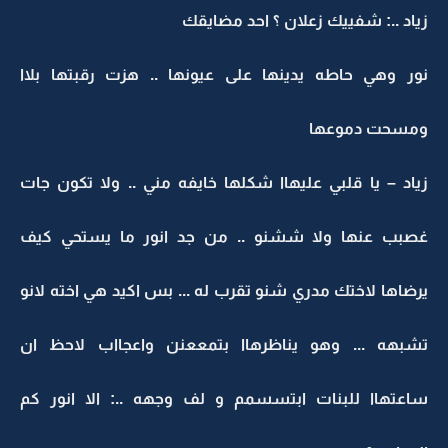
زياد ..: شفييك زعلان ؟ احد مضايقك
نور وهي حاطه يدينها على عيونها .. هزت رقبتها بلاا
ومسحت دموعها
زياد – يا قلبي عليهاا شكلها خايفه مني .. ولا تكون جات
غصبب عنها ولا ششنو .. من جد انور ما يستحي كيف
يرضاها لاختك مدري شنو تقرب له ... بس اكيد هي اخته لانو
تشبهه ... وهو يناظرهاا بتمععنن واعجااب لاحظ ان
ساعتهاا للبنات ابتسسمم و لف وجهه ..: الا انور كم