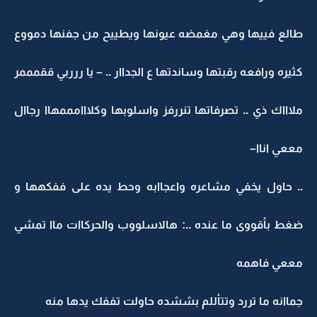
طالع فييها وهي مغمضه عيونها ويطييح من جفنها دمووع
كثيره ورافعه رقبتها وساندتها ع الجداار .. – يا ررربي ققمممر
ملاااك ذي .. تصرفاتها تنررفز واسلوبها وكلااامممهاا رجاال
مععي اناا–
.. حاول يخفي مشاعره واعجاابه وحط يده على ففكهها و
ضغط بأقووى ما عنده ..: هالاسلووب والحركاات ماا تمشي
مععي فاهمه
جماانه ما تررد وتتأللم بششده حاولت تففك يدها منه