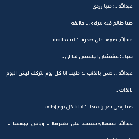
عبدالله ..: صبا رردي
صبا طالع فيه ببراءه ..: خاايفه
عبدالله ضمها على صدره ..: ليشخاايفه
صبا ..: عششان اجلسس لحاالي ..,
عبدالله .. حس بالذنب ..: طيب انا كل يوم بتركك ليش اليوم
بالذات ..
صبا وهي تهز راسها ..: لا انا كل يوم اخااف
عبدالله ضمهااومسسد على ظهرهاا .. وباس جبهتها ..: