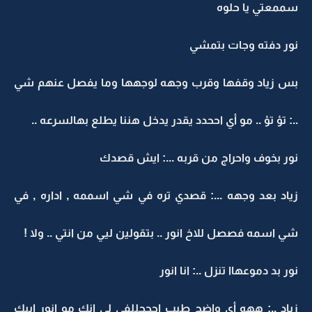
سممعتي يا حلوه
نور دفته وجات بتمشي
بس زياد وقفها وقرب وجهه لوجهها وما يفصل عنهم شي
..: تؤ تؤ .. مو أي اححدد يقدر يدخل هننا يطلع بهالسرعه ..
نور بخوف واحراج من قربه ...: ايش قصدك
زياد بعد وجهه ...: قصدي تره في شي اسممه , اداره , في
شي اسمه فصصل للاخ انور .. بتقولين ليي من انتي .. ولا !
نور بد دموعهاا تنزل ..: انا انور
زياد ..: ههه أي واضح طيب احححللفي لي انك مو انور ابيك