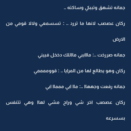
جمانه تشهق وتببكي وساكته ..
ركان عصصب لانها ما تررد .. : تسسمعي ولالا قومي من
الارض
جمانه صررخت ..: ماااببي مااللك دخخل فييني
ركان وهو يطالع لها من المرايا .. : قووممممي
جمانه رفعت وجههاا ..: ماا ابي ممماا ابي
ركان عصصب اخر شي وراح مشي لهاا وهي تتنفس
بسسرعه