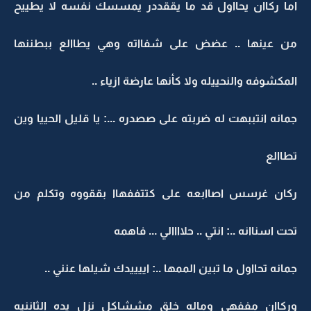
اما ركاان يحااول قد ما يققددر يمسسك نفسه لا يطييح
من عينها .. عضض على شفااته وهي يطاالع ببطننها
المكشوفه والنحييله ولا كأنها عارضة ازياء ..
جمانه انتببهت له ضربته على صصدره ...: يا قليل الحييا وين
تطاالع
ركان غرسس اصاابعه على كتتففهاا بققووه وتكلم من
تحت اسناانه ..: انتي .. حلاااالي ... فاهمه
جمانه تحااول ما تبين الممها ..: اييييدك شيلها عنني ..
وركاان مففهي وماله خلق مششاكل نزل يده الثاننيه