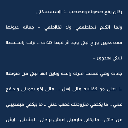
ركان رفع صصوته وعصصب ..: اااسسسكتي
ولما اتكلم تنططممي ولا تقااطعي – جمانه عيونها
ممدمعيين وراح تبكي وجد اثر فيها كلامه .. نزلت راسسهاا
تببكي بهدووء –
جمانه وهي لسسا منزله راسه وباين انها تبكي من صوتهاا
..: يعني مو كفااييه مالي اهل ... مالي اخو يحميني ويدافع
عنني .. ما يككفي متزوجتك غصب عنني .. ما ييكفي مبعدييني
عن اختتي .. ما يكفي حارميني اعيش براحتي .. ليشش .. ايش