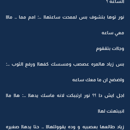
الساعه ؟
نور توها بتشوف بس لممحت ساعتهاا ..: امم مما .. مااا
معي ساعه
وجاات بتققوم
بس زياد هالمره عصصب ومسسك كفهاا ورفع الثوب ..:
واضضح ان ما معك ساعه
اجل ايش دا ؟؟ نور ارتببكت لانه ماسك يدهاا ..: هاا ماا
انببتهتت لهاا
زياد طالعها بعصبيه و وده يقووللهااا .. حتا يدهاا صغيره