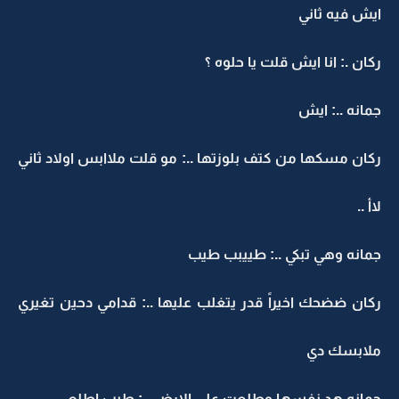
ايش فيه ثاني
ركان .: انا ايش قلت يا حلوه ؟
جمانه ..: ايش
ركان مسكها من كتف بلوزتها ..: مو قلت ملاابس اولاد ثاني
لاأ ..
جمانه وهي تبكي ..: طييبب طيب
ركان ضضحك اخيراً قدر يتغلب عليها ..: قدامي دحين تغيري
ملابسك دي
جمانه هد نفسها وطلعت على الارض ..: طيب اطلع