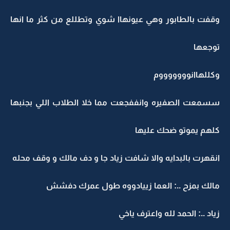
وقفت بالطابور وهي عيونهاا شوي وتطللع من كثر ما انها
توجعها
وكللهاانوووووووم
سسمعت الصفيره وانففجعت مما خلا الطلاب اللي بجنبها
كلهم يموتو ضحك عليها
انقهرت بالبدايه والا شافت زياد جا و دف مالك و وقف محله
مالك بمزح ..: العما زييادووه طول عمرك دفشش
زياد ..: الحمد لله واعترف ياخي