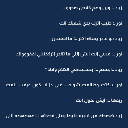
زياد .: وين وهم خلاص صحوو ..
نور .: طيب اترك يدي شفيك انت
زياد مو قادر يسك اكتر ..: ما اققددرر
نور ..: غبببي انت ايش اللي ما تقدر اترككننني اققووولك
زياد ..ابتسم ..: بتسسمعي الكلام ولالا ؟
نور سكتت وطالعت شويه – غبي دا لا يكون عرف - بلعت
ريقها ..: ايش تقول انت
زياد ضضحك من قلببه عليها وعلى فجعتهاا .:هههههه اللي