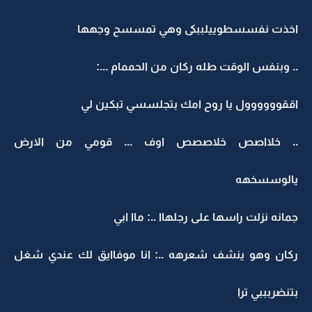
اخذت نفسسطوييلببكى وهي تمسسح وجهها
.. وبنفس الوقت طله ركان من الحممام ...:
اققوووووول يا روح امك بتجلسسي تبكين لي
.. خلااصص خلاصصص اوف ... قومي من الارض
يالوسسخهه
جمانه نزلت راسها على رجلهاا ..: ماا ابي
ركان وهو ينشف شعرهه ..: انا موفاايق لك عندي شغل
بتنضربببي ترا