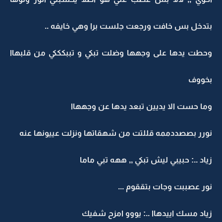
بتدخل بس خافت ورجعت جلست برا وهي خايفه ..
وحطت يدها على وجهها وضلت تبكي و تببكككي من قلبهاا
بخووف
وما حست الا يديين تبعد يدها عن وجههاا
نورر بصصددممه قللتت من شهقاتها ونزلت عييونها عنه
زياد ..: حبيبي ليش تبكي ,, ههه تبي ماما
نور عصببت وجات بتققوم ...
زياد مسك اييدهاا ..: يووو امزح شفيك