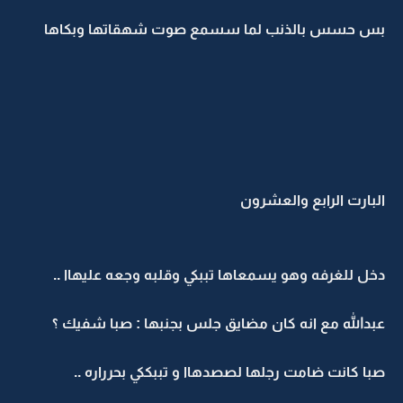
بس حسس بالذنب لما سسمع صوت شهقاتها وبكاها
البارت الرابع والعشرون
دخل للغرفه وهو يسمعاها تببكي وقلبه وجعه عليهاا ..
عبدالله مع انه كان مضايق جلس بجنبها : صبا شفيك ؟
صبا كانت ضامت رجلها لصصدهاا و تببككي بحرراره ..