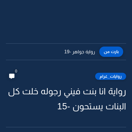
بارت من
رواية جواهر -18
0
روايات_غرام
رواية انا بنت فيني رجوله خلت كل
البنات يستحون -15