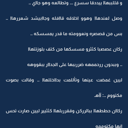
و قللببهاا ييددقا سسرع ... وتطالعه وهو جااي ..
وصل لعندهاا وهوو اخلاقه قاافله وجاابيشد شعررهاا ..
بس من قصصره ونعوومته ما قدر يمسسكه ..
ركان عصصبا كثثرو مسسكها من كتف بلوزتتهاا
.. وببدون ررحممهه ضررببها على الجداار ببقووهه
ليين غمضت عينها وتأللمت بدااخللهاا .. وقالت بصوت
مكتووم ..: آآهـ
ركاان حططهاا ببالرركن وققرربلهاا كثثيير ليين صارت تحس
انها مكتوممه