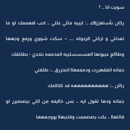
سويت انا .. ؟
ركان بأستهززاااء ..: ايييه مثلي عللي .. احب افهممك لو ما
تعدلتي و تركتي الرجوله .... – سكت شووي ورفع وجهها
وطاالع عييونها العسسسلييه المدمعه بتحدي - بطللقك
جمانه انققهررت ودمممهاا اننحررق ..: طلقني
ركان ..: ههههههههههه قد كلااامك
جمانه ودها تقول ايه .. بس خاايفه من اللي بيصصيرر لو
قالتهاا .. بكت بصصممت وقلببهاا يووجعهها