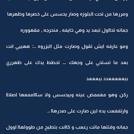
ومررها من تحت البلوزه وصار يحسس على خصرها وظهرها
جمانه تحااول تبعد يد وهي خايفه , منحرجه , مقهووره
ومو عارفه ايش تقول وصارت مثل البزروه ..: ههييي انت
بعد ما تستحي على وجهك ... تحطط يدك على ظهرري
ببعععععدد ببعععد
ركن وهو مغممض عينه وييحسس ولا ساااممعها اصلااا
وارتففعت يده لين صارت على صدرهاا ..
جمانه وقتتها ماتت رععب و كاانت بتطيح من طوولهاا اوول