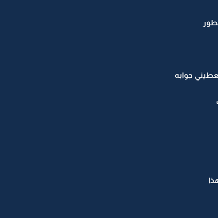
طور
يعطيني جوابه
ذا