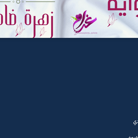
دي
ظروفي