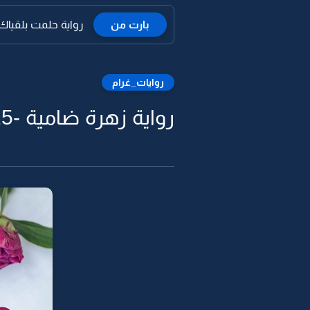
بارت من
رواية حلمت بلقياك ب
روايات_غرام
رواية زهرة ضامية -15