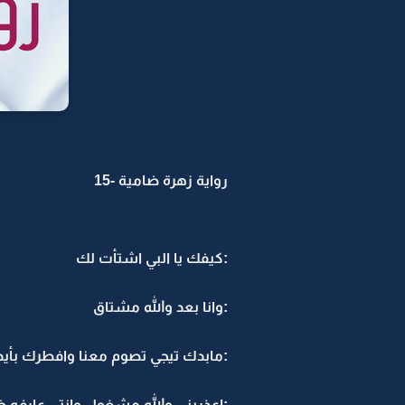
رواية زهرة ضامية -15
:كيفك يا البي اشتأت لك
:وانا بعد والله مشتاق
:مابدك تيجي تصوم معنا وافطرك بأي
:اعذريني والله مشغول وانتي عارفه 