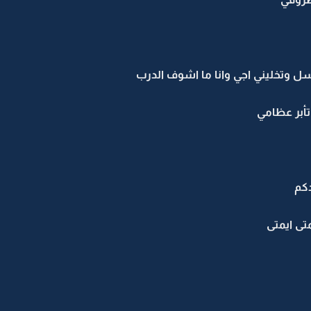
سل وتخليني اجي وانا ما اشوف الدرب
تأبر عظامي
دكم
متى ايمتى