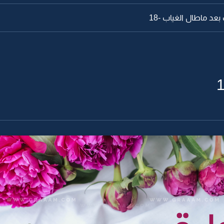
عد ماطال الغياب -18