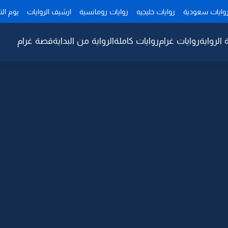
وايات سعودية
روايات خليجيه
روايات رومانسية
ارشيف الروايات
يوم ال
 الرواية
روايات غرام
روايات كاملة
الرواية من البداية
قصة غرام