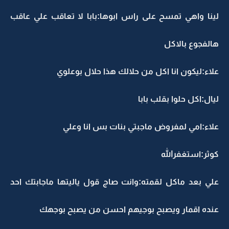
ينا واهي تمسح على راس ابوها:بابا لا تعاقب علي عاقب
الفجوع بالاكل
لاء:ليكون انا اكل من حلالك هذا حلال بوعلوي
يال:اكل حلوا بقلب بابا
لاء:امي لمفروض ماجبتي بنات بس انا وعلي
وثر:استغفرالله
لي بعد ماكل لقمته:وانت صاج قول ياليتها ماجابتك احد
نده اقمار ويصبح بوجيهم احسن من يصبح بوجهك