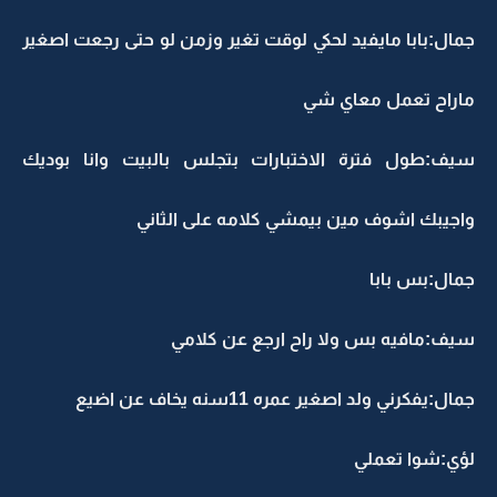
مال:بابا مايفيد لحكي لوقت تغير وزمن لو حتى رجعت اصغير
اراح تعمل معاي شي
يف:طول فترة الاختبارات بتجلس بالبيت وانا بوديك
اجيبك اشوف مين بيمشي كلامه على الثاني
مال:بس بابا
يف:مافيه بس ولا راح ارجع عن كلامي
مال:يفكرني ولد اصغير عمره 11سنه يخاف عن اضيع
ؤي:شوا تعملي