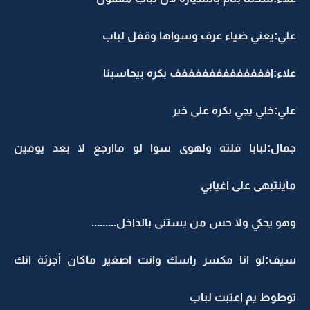
لي:يعني ضياء عرف وسواها وقفل لباب
لاء:افففففففففففففف بكره بيحاسبنا
لي:خلي يجي بكره على خير
مال:لبابا قلته ولهوى سوا لو ماارجع لا بعد يومين
اينتبهى على اغيابي
هو يحكي ولا حس من يستنى بالداخل.........
يف:لو انا مكسر راسك وانت اصغير ماكان أجرئة انك
وطوط يم اعتبت لباب