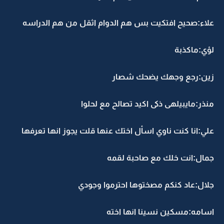
لاء:صحيح افتكيت بس هم الدوام اثقل من هم الدراسه
ؤي:ماكذبة
ين:رجع وجهك يضحك شصار
نذر:مايبيلهى ذكى اكيد تصالح مع لحلوا
لي:انا كنت ناوي اسأل اختك عنها قلت يجوز انها تعرفها
مال:انت خلك مع صاحبة لقمه
لال:عاد كنكم مصختوها احترموا وجودي
سامه:مسكين نسينا انها اخته