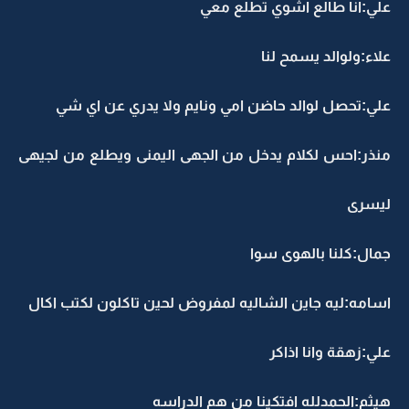
لي:انا طالع اشوي تطلع معي
لاء:ولوالد يسمح لنا
لي:تحصل لوالد حاضن امي ونايم ولا يدري عن اي شي
نذر:احس لكلام يدخل من الجهى اليمنى ويطلع من لجيهى
يسرى
مال:كلنا بالهوى سوا
سامه:ليه جاين الشاليه لمفروض لحين تاكلون لكتب اكال
لي:زهقة وانا اذاكر
يثم:الحمدلله افتكينا من هم الدراسه