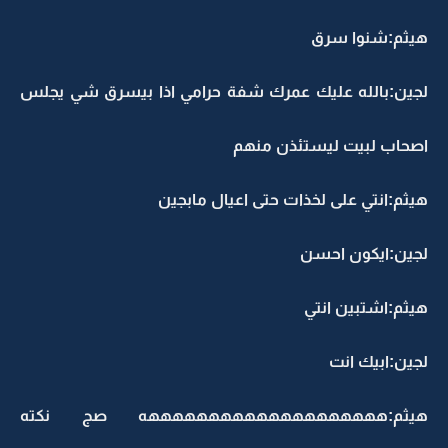
يثم:شنوا سرق
جين:بالله عليك عمرك شفة حرامي اذا بيسرق شي يجلس
صحاب لبيت ليستئذن منهم
يثم:انتي على لخذات حتى اعيال مابجين
جين:ايكون احسن
يثم:اشتبين انتي
جين:ابيك انت
يثم:ههههههههههههههههههههه صج نكته