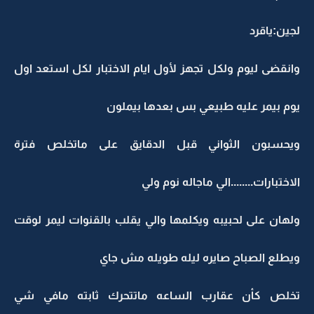
جين:ياقرد
انقضى ليوم ولكل تجهز لأول ايام الاختبار لكل استعد اول
وم بيمر عليه طبيعي بس بعدها بيملون
يحسبون الثواني قبل الدقايق على ماتخلص فترة
لاختبارات........الي ماجاله نوم ولي
لهان على لحبيبه ويكلمها والي يقلب بالقنوات ليمر لوقت
يطلع الصباح صايره ليله طويله مش جاي
خلص كأن عقارب الساعه ماتتحرك ثابته مافي شي