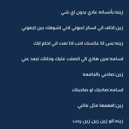
ينه:بأنسانه عادي بدون اي شي
ين:اخاف اني اسكر اعيوني لاني اشوفك بين اجفوني
ينه:بس انا عكسك احب اذا نمت اني احلم ابك
سامه:مين هاذي الي اتصلت عليك وخلتك تبعد عني
ين:صاحبي بالجامعه
سامه:صاحبك او صاحبتك
ين:افهمها مثل ماتبي
ينه:الو زين زين زين رحت