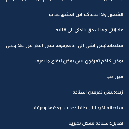
لشعور ولا اخدعاكم لان لعشق عذاب
لا:انتي معاك حق بالحكي الي قلتيه
لطانه:بس اشي الي ماتعرفونه قض انظر عن علا وعلي
مكن كلكم تعرفون بس يمكن لبقاي مايعرف
ين حب
ينه:ليش تعرفين استاذه
لطانه:اكيد انا ربطة الاحداث ابعضها وعرفة
صايل:استاذه ممكن تخبرينا