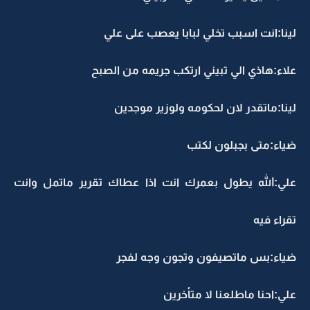
ينا:انت اسبب تخلي لبابا يعصب على علي
لاء:هاذي الي تبيني ارتكب جريمه من الصبح
ينا:ماتقدر لان لحكومه ولوزير موجدين
ياء:متى بجبلون لكتب
لي:الله يطول بعمرك انت اذا عطاك تقرير ماتمل وانت
قراء فيه
ياء:بس ماتصيفون وتجون وجه لفجر
لي:احنا ماطلعنا لا متأخرين