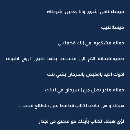
يساء:نامي اشوي وانا بعدين اشرحلك
يسا:طيب
مانه:مشكوره امي انك فهمتيني
فيه:شخانة الام الي متساعد بنتها خليني اروح اشوف
خوك اكيد يامخبص ياسرحان بشي بنت
مانه:منذر بطل من السرحان في لبنات
يفاء واهي حاطه لكتاب قدامها بس ماطالع فيه......
ؤي:هيفاء لكتاب بأيدك مو ملصق في لجدار