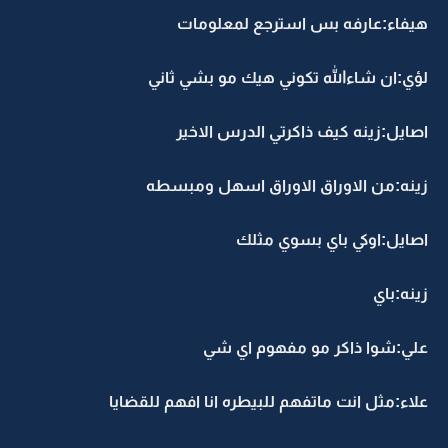
يفاء:عارفه بس استرجع لمعلومات
ؤي:ان شاءالله تكوني هيك مو بشي ثاني
صايل:زينه كيف ذاكرتي الدرس الاخير
ينه:من الاوراق الاوراق اسهل ومبسطه
صايل:اوكي باي بسوي مثلك
ينه:باي
لي:شوا ذاكر مو مفهوم اي شي
لاء:مثل انت ماتفهم للبيطره انا افهم للقضايا