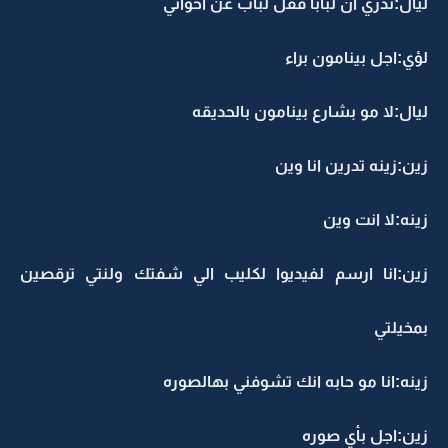
يال:تدري ان لبابا قفل لباب عن اخواني
ؤي:اجل بينامون براء
يال:لا مو بشارع بينامون بالحديقه
ين:زينه تدرين انا وين
ينه:لا انت وين
ين:انا ارسم لفيديوا لكليب الي شفتك ولنتي ترقصين
مخيلتي
ينه:انا مو حابه انك تشوفني بهالصوره
ين:اجل بأي صوره