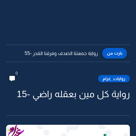
بارت من
رواية جمعتنا الصدف وفرقنا القدر -55
0
روايات_غرام
واية كل مين بعقله راضي -15