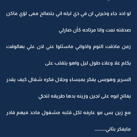
و احد جاء وخبرني ان في ذي ليله اني بتصالح معى لؤي ماكن
دقته نمت وانا مرتاحه كأن صارلي
من ماذقت النوم واخواني ماسئلوا عني لان علي بهالوقت
كلم علا وعلاء طول ليل واهو يتقلب على
لسرير وهوبس يفكر بميساء وجلال فكره شغال كيف يقدر
فاتح ابوه على لجين وزينه بدها طريقه لتحكي
ع زين بس مو عارفه لكل قلبه مشغول ماحد فيهم قادر
ايفكر بثاني.........