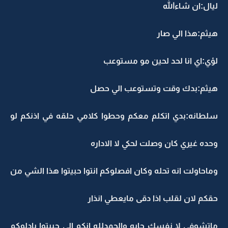
يال:ان شاءالله
يثم:هذا الي صار
ؤي:اي انا لحد لحين مو مستوعب
يثم:بدك وقت وتستوعب الي حصل
لطانه:بدي اتكلم معكم وحطوا كلامي حلقه في اذنكم لو
حده غيري كان وصلت لحكي لا الاداره
ماحاولت انه تحله وكان افصلوكم انتوا حبيتوا هذا الشي من
قكم لان لقلب اذا دقى مايعطي انذار
اتشوفي لا نفسك حابه والحمدلله انكم الي حبيتوا بادلوكم