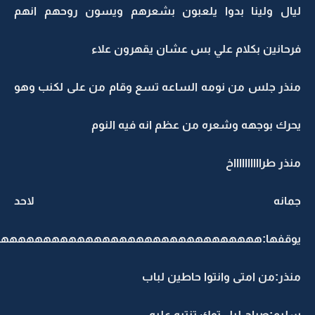
يال ولينا بدوا يلعبون بشعرهم ويسون روحهم انهم
رحانين بكلام علي بس عشان يقهرون علاء
نذر جلس من نومه الساعه تسع وقام من على لكنب وهو
حرك بوجهه وشعره من عظم انه فيه النوم
نذر طرااااااااااخ
مانه لاحد
وقفها:ههههههههههههههههههههههههههههههههه
نذر:من امتى وانتوا حاطين لباب
ليم:صباح ليل توك تنتبه عليه