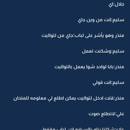
لال:اي
ليم:انت من وين جاي
نذر وهو يأشر على لباب:جاي من لتواليت
ليم:وشكنت تعمل
نذر:بابا لواحد شوا يعمل بالتواليت
ليم:انت قولي
نذر:قلت ادخل لتواليت يمكن اطلع لي معلومه للمتحان
لي:لاتطلع صوت
لاء:شكلنا بنام بالسياره لان لباب مقفول