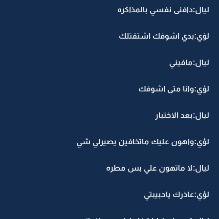
يال:دافنى نفسي بالمذاكره
ؤي:بدي اشوفك اشتقتلك
يال:مافيني
ؤي:وانا متى اشوفك
يال:بعد الاختبار
ؤي:واهون عليك ماتخافين يصيرلي شي
يال:لا ماتهون علي بس مطره
ؤي:عاذرك ياحبيبتي