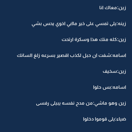
ين:معاك انا
ينه:يلى تمسي على خير ماابي اخوي يحس بشي
ين:كله منك هذا وسكرة ارتحت
سامه:شفت ان حبل لكذب اقصير بسرعه زلغ السانك
ين:سخيف
سامه:بس حلوا
ين وهو ماشي:من مدح نفسه يبيلى رفسى
ياء:يلى قوموا دخلوا