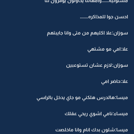
سئوليه......وامهاتنا يحاولون يوفرون لنا
حسن جوا للمذاكره.......
وزان:علا اكليهم من متى وانا جايبتهم
لا:امي مو مشتهي
وزان:لازم عشان تستوعبين
لا:حاضر امي
يسا:هالدرس هلكني مو جاي يدخل بالراسي
يساء:نامي اشوي ريحي عقلك
يسا:شلون بدك انام وانا ماخلصت