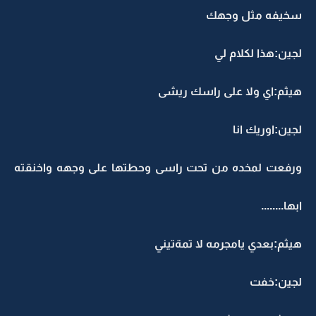
خيفه مثل وجهك
جين:هذا لكلام لي
يثم:اي ولا على راسك ريشى
جين:اوريك انا
رفعت لمخده من تحت راسى وحطتها على وجهه واخنقته
بها........
يثم:بعدي يامجرمه لا تمةتيني
جين:خفت