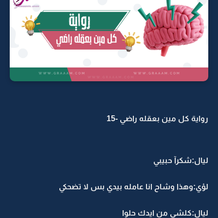
واية كل مين بعقله راضي -15
يال:شكرآ حبيبي
ؤي:وهذا وشاح انا عامله بيدي بس لا تضحكي
يال:كلشي من ايدك حلوا