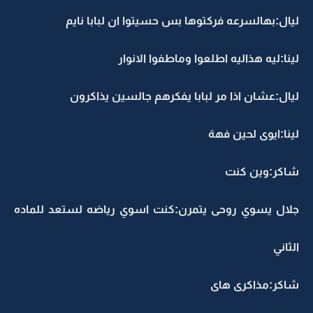
يال:بهالسرعه فركتوها بس حسيتوا ان لبابا نايم
ينا:ليه هذاليه اطلعوا وماطفوا الانوار
يال:عشان اذا مر لبابا يفكرهم جالسين يذاكرون
ينا:ايوى لحين فهة
اكر:وين كنت
لال يسوي روحى يتمرن:كنت اسوي رياضه لستعد للماده
لثاني
اكر:مذاكرى هاى