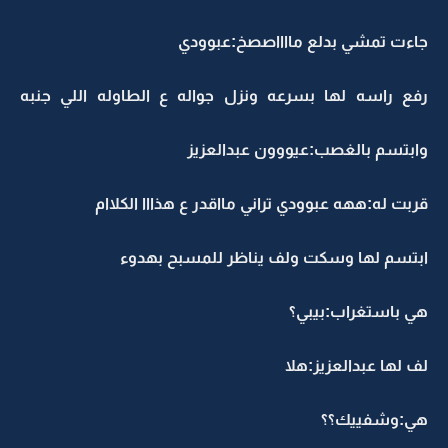
جاءت تمشي بدلع مااااصصخ:عبوودي
رفع راسه لها بسرعه ونزل جواله ع الطاوله اللي جنبه
وابتسم بالغصب:عيووون عبدالعزيز
قربت له:ههه عبوودي تراني مااقدر ع هذااا الكلاام
ابتسم لها وسكت ولف يناظر للمسبح بهدوء
هي باستغراب:بيبي؟
لف لها عبدالعزيز:هلا
هي:وشفييك؟؟