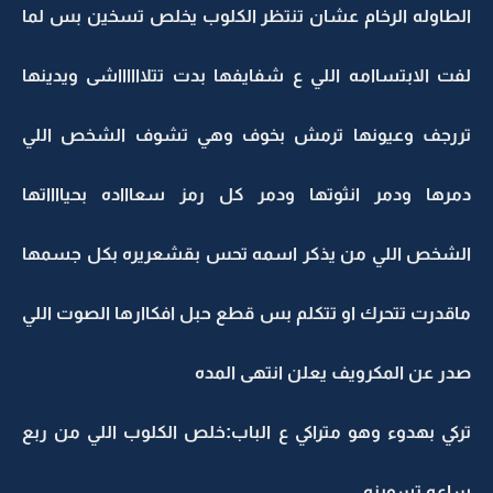
الطاوله الرخام عشان تنتظر الكلوب يخلص تسخين بس لما
لفت الابتساامه اللي ع شفايفها بدت تتلااااااشى ويدينها
تررجف وعيونها ترمش بخوف وهي تشوف الشخص اللي
دمرها ودمر انثوتها ودمر كل رمز سعاااده بحيااااتها
الشخص اللي من يذكر اسمه تحس بقشعريره بكل جسمها
ماقدرت تتحرك او تتكلم بس قطع حبل افكاارها الصوت اللي
صدر عن المكرويف يعلن انتهى المده
تركي بهدوء وهو متراكي ع الباب:خلص الكلوب اللي من ربع
ساعه تسوينه