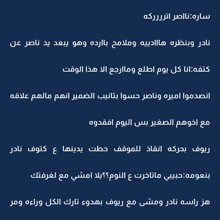
ساره:نااصر اترررركه
نادر وبنظره هااادييه وملامح باارده وهو يبعد يد ناصر عن
كتفه:انا كل يوم اطلع وماارجع الا هذا الوقت
انصدموا اميره وناصر حسوا بتانيب الضمير انهم مالهم علاقه
مع اخوهم الصغير بس اليوم افقدوه
ريوف بحركه انقاذ للموقف حطت يدينها ع كتوف نادر
بنعومه:حبيبي ماتاخرت ع النوم؟؟يلا امشي مع لغرفتك
هز راسه نادر ومشى مع ريوف بهدوء تارك الكل وراءه ومر