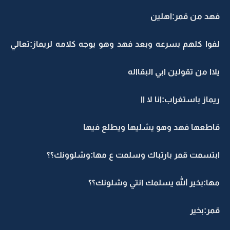
فهد من قمر:اهلين
لفوا كلهم بسرعه وبعد فهد وهو يوجه كلامه لريماز:تعالي
يلاا من تقولين ابي البقااله
ريماز باستغراب:انا لا اا
قاطعها فهد وهو يشليها ويطلع فيها
ابتسمت قمر بارتباك وسلمت ع مها:وشلوونك؟؟
مها:بخير الله يسلمك انتي وشلونك؟؟
قمر:بخير