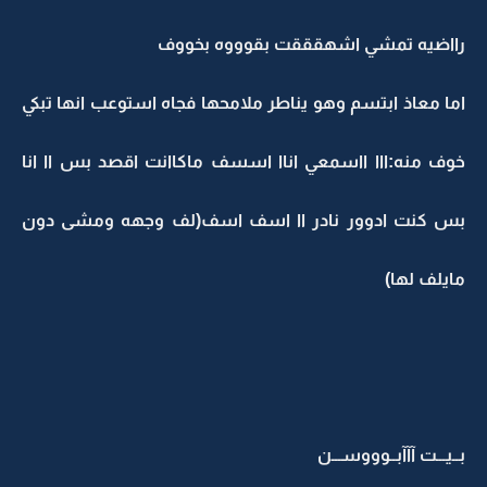
رااضيه تمشي اشهقققت بقوووه بخووف
اما معاذ ابتسم وهو يناطر ملامحها فجاه استوعب انها تبكي
خوف منه:ااا ااسمعي اناا اسسف ماكاانت اقصد بس اا انا
بس كنت ادوور نادر اا اسف اسف(لف وجهه ومشى دون
مايلف لها)
بــيـــت آآآبــوووســـن