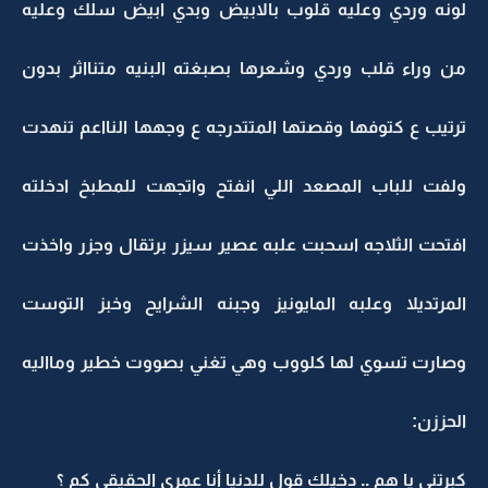
لونه وردي وعليه قلوب بالابيض وبدي ابيض سلك وعليه
من وراء قلب وردي وشعرها بصبغته البنيه متنااثر بدون
ترتيب ع كتوفها وقصتها المتتدرجه ع وجهها النااعم تنهدت
ولفت للباب المصعد اللي انفتح واتجهت للمطبخ ادخلته
افتحت الثلاجه اسحبت علبه عصير سيزر برتقال وجزر واخذت
المرتديلا وعلبه المايونيز وجبنه الشرايح وخبز التوست
وصارت تسوي لها كلووب وهي تغني بصووت خطير ومااليه
الحززن:
كبرتني يا هم .. دخيلك قول للدنيا أنا عمري الحقيقي كم ؟