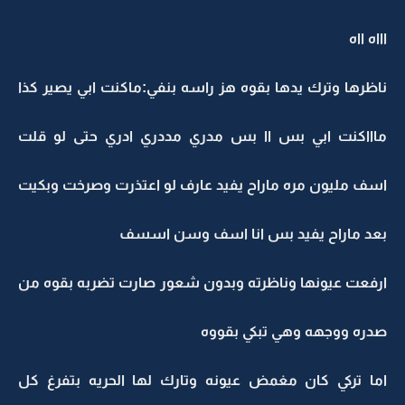
اااه ااه
ناظرها وترك يدها بقوه هز راسه بنفي:ماكنت ابي يصير كذا
ماااكنت ابي بس اا بس مدري مددري ادري حتى لو قلت
اسف مليون مره ماراح يفيد عارف لو اعتذرت وصرخت وبكيت
بعد ماراح يفيد بس انا اسف وسن اسسف
ارفعت عيونها وناظرته وبدون شعور صارت تضربه بقوه من
صدره ووجهه وهي تبكي بقووه
اما تركي كان مغمض عيونه وتارك لها الحريه بتفرغ كل