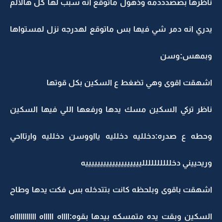
ناظرها بصصدددمه وذهول ماتوقع انه سبب لها كل هالالم
يدري انه دمر شي فيها بس ماتوقع لهدرجه نزل لمستواها
وبمهس:وسن
اشهقت اقوى وهي تضغط ع السكين بكل قوتها
ناظر تركي السكين مسك يدها ورفعها اللي فيها السكين
وحطه ع صدره:دخلليه دخلليه يااووسن دخلليه وارتااحي
وريحييني دخلللللللللليييييييييييييييييييه
اشهقت باقوى وبلحظه كانت بتتدخله بس فكت يدها وطاح
السكين وبقت يده متمسكه بيدها بقوه:ااااه اااااه اااااااااااه