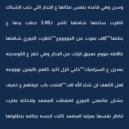
وسن وهي قاعده بنفس مكانها ع الجدار اللي جنب الشباك
ناظرت ساعتها شافتها تاشر لـ1:00 حطت يدها ع
بطنها""اااف بموت من الجووووع""ناظرت الجوري شافتها
غاااطه بنووم عمييق انزلت من الجدار وهي تنقز ع الكومدينه
بعدين ع السراميك""خلني انزل اكيد كلهم ناايمين نووومه
اهل الكهف ان شاء الله ااف""افتحت باب غرفتهم ع خفيف
عشان ماتصحى الجوري اضغطت المصعد وادخلته صارت
تناظر نفسها بمرايه المصعد كانت لابسه بجاامه بنطلونها