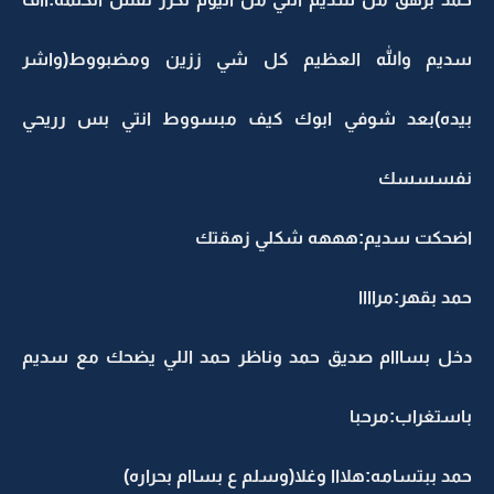
سديم والله العظيم كل شي ززين ومضبووط(واشر
بيده)بعد شوفي ابوك كيف مبسووط انتي بس رريحي
نفسسسك
اضحكت سديم:هههه شكلي زهقتك
حمد بقهر:مراااا
دخل بسااام صديق حمد وناظر حمد اللي يضحك مع سديم
باستغراب:مرحبا
حمد ببتسامه:هلااا وغلا(وسلم ع بساام بحراره)