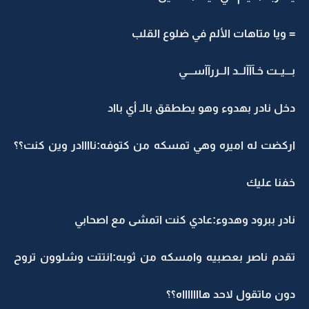
= ويا متاهات الألم في ضلوع القلب
بـــيــت خـآآآلــد الــررآآســـي
دخل نادر بهدوء وهو يططقق بالـ أي بااد
اركضت له اميره وهي تمسكه من كتوفه:ناااادر وين كنت؟؟
خفنا عليك
نادر ببرود وهدوء:عادي كنت اتمشى مع اصحابي
تقدم ناصر بعصبيه وامسكه من ثوبه:انتتت وشلوون تروح
دون ماتقول لاحد هاااااااه؟؟