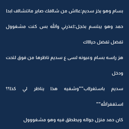
بسام وهو يخز سديم:عااش من شاافك صاير ماتنشااف ابدا
حمد وهو يبتسم بخجل:اعذرني والله بس كنت مشغوول
تفضل تفضل حياااك
هز راسه بسام وعيونه لسى ع سديم ناظرها من فوق لتحت
ودخل
سديم باستغرااب""وشفيه هذا يناظر لي كذا؟؟
استغفرالله""
كان حمد منزل جواله ويططق فيه وهو مشغووول