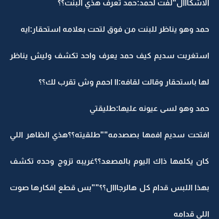
الاشكااال"لفت لحمد:حمد تعرف هذي البنت؟؟
حمد وهو يناظر للبنت من فوق لتحت بعلامه استحقار:ايه
استغربت سديم كيف حمد يعرف واحد تكشف وليش يناظر
لها باستحقار وقالت لقافه:اا احمم وش تقرب لك؟؟
حمد وهو لسى عيونه عليها:طليقتي
افتحت سديم افمها بصصدمه""طلقيته؟؟هذي الظاهر اللي
كان يكلمها ذاك اليوم بالمصعد؟؟غريبه تزوج وحده تكشف
بهذا اللبس قدام كل هالرجااال؟؟""بس قطع افكارها صوت
اللي قدامه