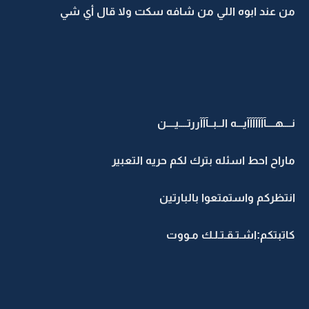
من عند ابوه اللي من شافه سكت ولا قال أي شي
نــــهــــآآآآآآآيـــه الــبــآآآررتــــيــــن
ماراح احط اسئله بترك لكم حريه التعبير
انتظركم واستمتعوا بالبارتين
كاتبتكم:اشـتـقـتـلـك مـووت