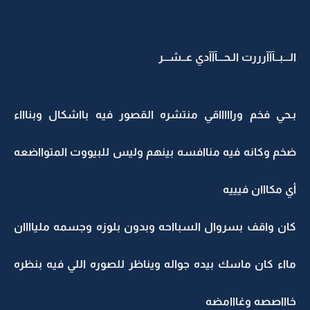
الـــبــآآآرررت الـحـــآآآدي عــشـــر
بـحي فخم وراااااقي منتشره القصور فيه بااشكال وبناااء
ضخم وكانه فيه مناافسه بينهم وليس للبيووت المتوااضعه
أي مكااان فيييه
كان واقف بسروال السبااحه وبدون بلوزه وجسمه ملياااان
مااء كان ماسك بيده جواله ويناظر للصوره اللي فيه بنظره
خاااصصه وغااامضه