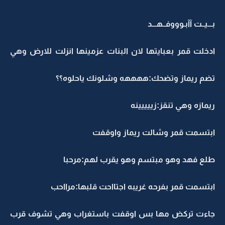
بـــيــت آآبـوووفــهـــد
ادخلت قمر بعبايتها لان البنات عزمينها انزلت للارض وهي
تضم ريماز وتضحك:ههههه وشلونك ياحلوه؟؟
ريمازه وهي تنقز:زييييينه
ابتسمت قمر وشالت ريماز واوقفت
طلع فهد وهو مبتسم وهو يقرب لهم:مرحبا
ابتسمت قمر بفرحه غريبه اجتااحت قلبها:مرااحب
جاءت تركض مها بس اوقفت باستغراب وهي تشوف قرب