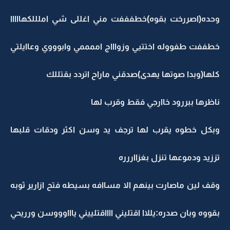
وحده(اصررخت بقوه)خطفففت مني اغللى شي املللكهااااا
خطففت طفووله اختتيي وزواااج اممممي وابوووي وعاايلتي
كلها(وبدا صوتها يهدى)صدقني ماراح اتردد بقتللك
ناظرها ببررود خاارجي فقط وقرب لها
وبكل خطوه يقرب لها ترجف يد وسن اكثر ودقات قلبها
تززيد ودموعها تنزل بغزااررره
وقف لين ماصارت بينهم الا مساافه بسيطه فتح ازارير ثوبه
بقووه وبان صدره:يللاا اقتليني ااااقتلييني ياااوووسن ورريحي