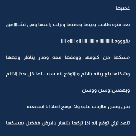
غضبها
بعد فتره طاحت يدينها بحضنها ونزلت راسها وهي تشااااهق
بقوووه:ااااااااااااه ااااا اااا ااه ااااه اااا
مسكها من كتوفها ووقفها معه وصار يناظر وجهها
وشكلها بلع ريقه بالالم مااتوقع انه سبب لها كل هذا الاللم
وبهمس:وسن ووسن
بس وسن مااردت عليه ولا اتوقع اصلا انا اسمعته
تنهد تركي توقع انه اذا تركها بتنهار بالارض ففضل يمسكها