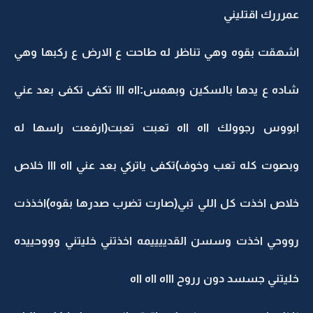
عمرررك اقتليني
اشهقت بقوه وهي تناظر له طاحت ع الارض ع ركبها وهي
شاده ع يدها بالسكين وبهمس:ااه ااا تكفى تكفى بعد عني
ابووس رجوولك ااه ااه تعبت تعبت(ارفعت راسها له
وبصوت كله تعب وخوف)تكفى ياتركي بعد عني ااه ااا خلاص
خلاص اخذت كل اللي تبي(صارت تضرب صدرها بقوه)اخذذت
رووحي اخذت وسسن القدييييمه اخذتني خليتني وووحييده
خليتني جسسد دون رروح اااه ااه ااه