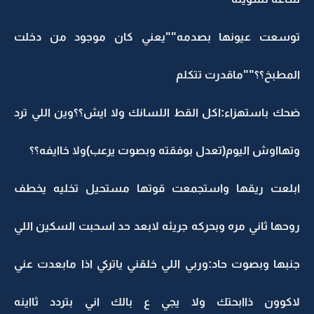
توسعت عيونها بصدمه""يعني كان موجود من دخلت
المطبخ؟؟""ماقدرت تتكلم
ضحك باستهزاء:اكل القط اللسانك ولا ايش؟؟وين اللي ترد
وتهااوش اليوم(تعدل بوفقته وبصوت يرعب)ولا خاايفه؟؟
ابلعت ريقها واستجمعت قوتها مستحيل تخليه يخطف
روحها ثاني مره وبحركه جريئه لابعد حد اسحبت السكين اللي
جنبها وبصوت حاد:وربي اللي خلقني ياتركي اذا مابعدت عني
لاكوون ذاابحتك ولا يجي ع بالك اني بتردد ثااينه