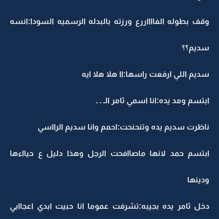
وقف بطوله الفااااررع ورزته بالبدله الرسميه السودا:انسه
سديم؟؟
سديم اللي ارفعت راسها:اا هلا هلا ايه
ابتسم ومد يده:انا اسمي ثامر الـ ـ ـ
ناظرت سديم يده وتنحنحت:احمم وانا سديم الرااسي
ابتسم حمد لانها ماصاافحت الرجل وهذا دليل ع حيااءها
ودينها
دخل ثامر يده بجيبه:تشرفت عموما انا حبيت ابدي اعجاابي