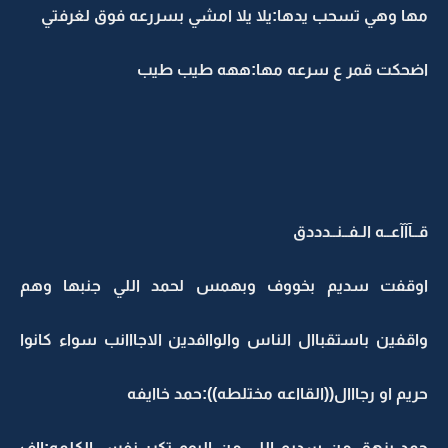
مها وهي تسحب يدها:يلا يلا امشي بسررعه فوق لغرفتي
اضحكت قمر ع سرعه مها:ههه طيب طيب
قــآآآعــه الـفــنــدددق
اوقفت سديم بخووف وبهمس لحمد اللي جنبها وهم
واقفين باستقباال الناس والواافدين الاجااانب سواء كانوا
حريم او رجااال((القااعه مختلطه)):حمد خاايفه
حمد بزهق من سديم اللي من اليوم تكرر نفس الكلمه:ااف