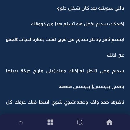
باللي سويتيه بجد كان شغل حلوو
اضحكت سديم بخجل:هه تسلم هذا من ذووقك
ابتسم ثامر وناظر سديم من فوق لتحت بنظره اعجاب:العفو
عن اذنك
سديم وهي تناظر له:اذنك معك(على ماراح حركة يدينها
بمعنى يييسس):يييسس هههه
ناظرها حمد ولف وجهه:شوي شوي لاينط فيك عرقك كل
هذا عشانه مدحك؟؟