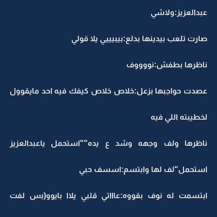
عبدالعزيز:ولاشي
صارت تلعب بيدينها بدلع:بيبيييي يلا قولي
ناظرها بطفش:نووووف
عصدت حواجبها بزعل:خلاص خلاص كيفك فيه احد مايقوول
لخطيبته اللي فيه
ناظرها ولف وجهه وشد ع يده""استحمل ياعبدالعزيز
استحمل"لف لها وابتسم:اسسف حبي
ابتسمت له نوف بقووه:عاااتي قلبي يلاا بايوو(بس لفت