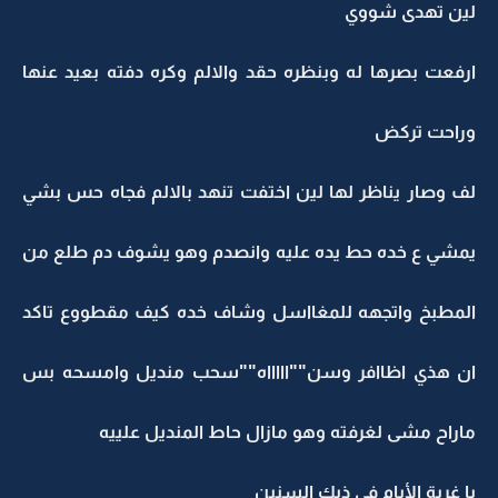
لين تهدى شووي
ارفعت بصرها له وبنظره حقد والالم وكره دفته بعيد عنها
وراحت تركض
لف وصار يناظر لها لين اختفت تنهد بالالم فجاه حس بشي
يمشي ع خده حط يده عليه وانصدم وهو يشوف دم طلع من
المطبخ واتجهه للمغااسل وشاف خده كيف مقطووع تاكد
ان هذي اظاافر وسن""اااااه""سحب منديل وامسحه بس
ماراح مشى لغرفته وهو مازال حاط المنديل علييه
يا غربة الأيام في ذيك السنين