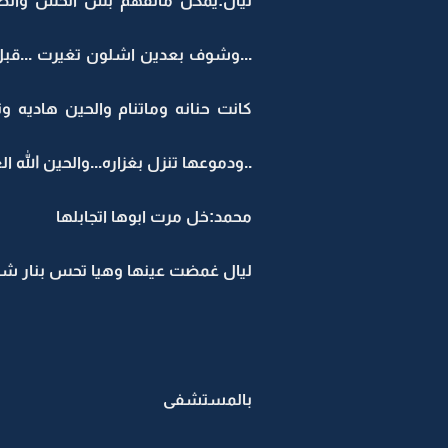
ليال:يمكن ماتفهم بس اتحس والطف
...وشوف بعدين اشلون تغيرت ...قبل
كانت حنانه وماتنام والحين هاديه
..ودموعها تنزل بغزاره...والحين الله 
محمد:خل مرت ابوها اتجابلها
ليال غمضت عينها وهيا تحس بنار شا
بالمستشفى