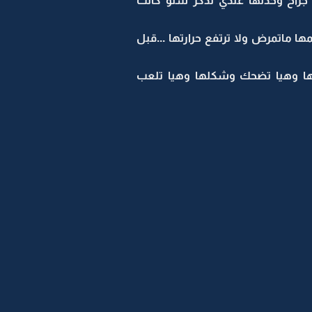
راح وخذتها عندي تذكر شنو كانت
ماتمرض ولا ترتفع حرارتها ...قبل
لها وهيا تضحك وشكلها وهيا تلعب