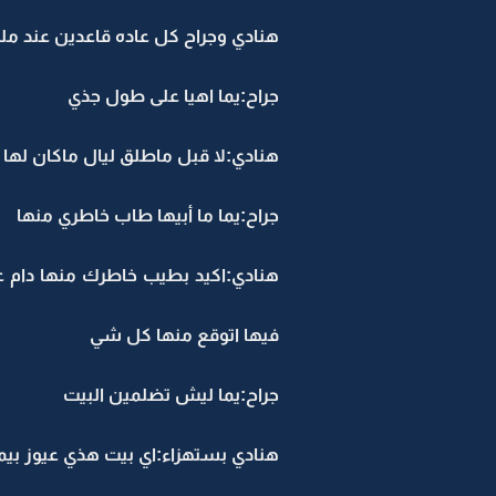
هنادي وجراح كل عاده قاعدين عند ملو
جراح:يما اهيا على طول جذي
هنادي:لا قبل ماطلق ليال ماكان لها 
جراح:يما ما أبيها طاب خاطري منها
هنادي:اكيد بطيب خاطرك منها دام عي
فيها اتوقع منها كل شي
جراح:يما ليش تضلمين البيت
هنادي بستهزاء:اي بيت هذي عيوز بيمني