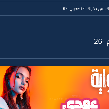
نك بس دخيلك لا تصحيني -67
26