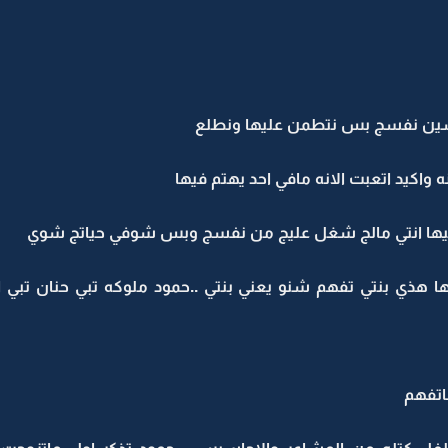
تنسين نفسج بس نتطمن عليها ونطلع
 واكيد اتعبت الانه مافي احد يهتم فيها
فيها انتي مالج شغل عليج من نفسج وبس شوفي حياتج شوي
 هذي بنتي تفهم شنو يعني بنتي ..حمود ملوكه تبي حنان تبي ا
اتفهم