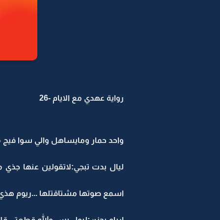
رواية عهدي مع الايام -26
واحد حمار ومايساهل والي سوا فيج 
ليال بدت تبجي:لاتقولين عنها جذي مل
اسمع صوتها مشتاقتلها ...ريوم هذي 
اريام بحزن:ليول بس والله قطعتي قلبي 