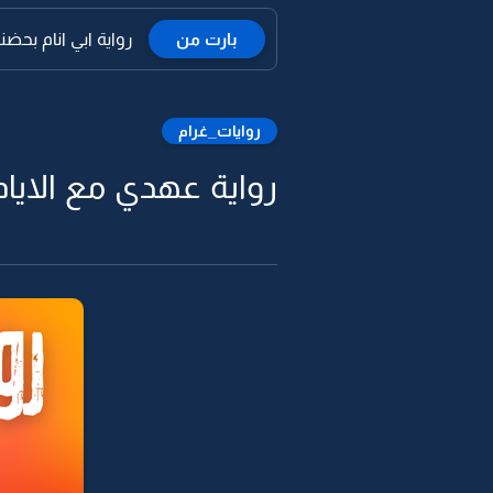
بارت من
رواية ابي انام بحض
روايات_غرام
رواية عهدي مع الايام -