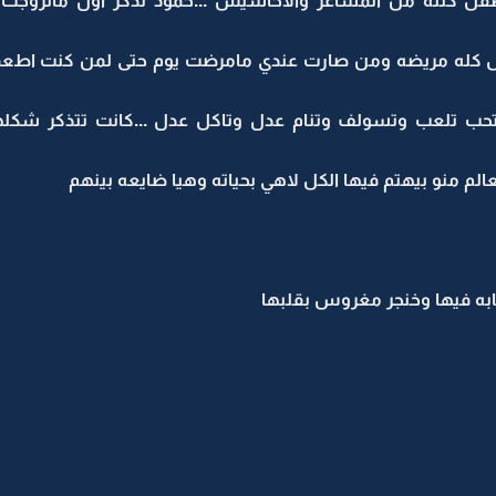
ل كتله من المشاعر والاحاسيس ...حمود تذكر اول ماتزوجت ج
 كله مريضه ومن صارت عندي مامرضت يوم حتى لمن كنت اطعمها 
 وتحب تلعب وتسولف وتنام عدل وتاكل عدل ...كانت تتذكر شك
العالم منو بيهتم فيها الكل لاهي بحياته وهيا ضايعه بينهم
به فيها وخنجر مغروس بقلبها