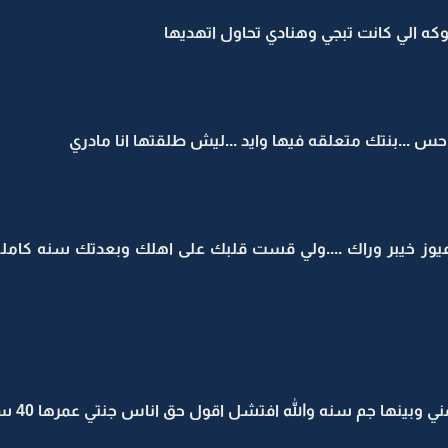
كه الي كانت تبجي وهنادي تحاول اتهديها
حس ...بنتك متعلقه فيها وايد ...ليش طلقتها انا مادري
وز خيبر وراك ....ولي قست قلبك على اهلك وبعدتك سنه كامله ع
 وبينها جم سنه والله افتشل اقول حق اناس جنتي عمرها 40 سنه