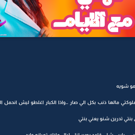
مو شويه
وكتي مالها ذنب بكل الي صار ..واذا الكبار اغلطو ليش انحمل الص
بنتي تدرين شنو يعني بنتي
...ياربي شلي قاعد يصير لنا ...ليال ملاك تعبانه وايد