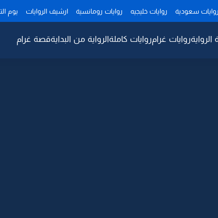
وايات سعودية
روايات خليجيه
روايات رومانسية
ارشيف الروايات
يوم ال
 الرواية
روايات غرام
روايات كاملة
الرواية من البداية
قصة غرام