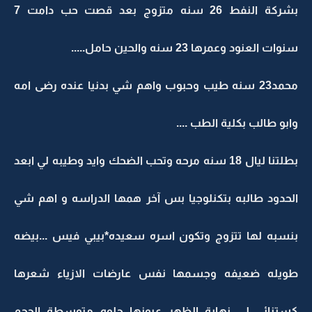
بشركة النفط 26 سنه متزوج بعد قصت حب دامت 7
سنوات العنود وعمرها 23 سنه والحين حامل.....
محمد23 سنه طيب وحبوب واهم شي بدنيا عنده رضى امه
وابو طالب بكلية الطب ....
بطلتنا ليال 18 سنه مرحه وتحب الضحك وايد وطيبه لي ابعد
الحدود طالبه بتكنلوجيا بس آخر همها الدراسه و اهم شي
بنسبه لها تتزوج وتكون اسره سعيده*بيبي فيس ...بيضه
طويله ضعيفه وجسمها نفس عارضات الازياء شعرها
كستنائي لي نهاية الظهر عيونها حلوه متوسطة الحجم