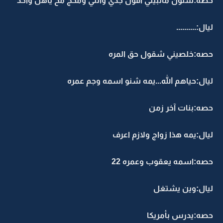
حصه:شلون ماتبيني اقول جذي وانتي ومخج مخ ياهل واحد
ليال:..........
حصه:خلصيني شقول حق المره
ليال:حياهم الله...يمه شنو اسمه وجم عمره
حصه:بنات آخر زمن
ليال:يمه هذا زواج ولازم اعرف
حصه:اسمه يعقوب وعمره 22
ليال:وين يشتغل
حصه:يدرس بأمريكا