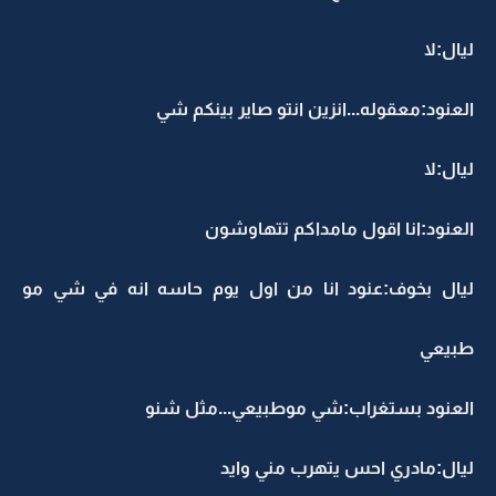
ليال:لا
العنود:معقوله...انزين انتو صاير بينكم شي
ليال:لا
العنود:انا اقول مامداكم تتهاوشون
ليال بخوف:عنود انا من اول يوم حاسه انه في شي مو
طبيعي
العنود بستغراب:شي موطبيعي...مثل شنو
ليال:مادري احس يتهرب مني وايد