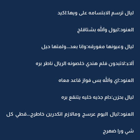
ليال ترسم الابتسامه على ويها:اكيد
العنود:ليول والله بشتاقلج
ليال وعيونها مغورقه:وانا بعد...ولمتها حيل
آلاء:لاتبدون فلم هندي خلصونه الريال ناطر بره
العنود:اي والله بس فواز قاعد معاه
ليال بحزن:دام جذيه خليه يتنقع بره
العنود:ليال اليوم عرسج ومالازم اتكدرين خاطرج...قطي كل
شي ورا ضهرج