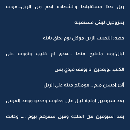
ريل هذا مستقبلها والشهاده اهم من الريل...مردت
بتتزوجين ليش مستعيله
حصه: النصيب الزين موكل يوم يطق بابنه
ليال:يمه ماعليج منها ...هذي ام قليب وتموت على
الكتب...وبعدين انا بوقف قيدي بس
آلاء:احسن منج ...مومثلج ميته على الريل
بعد سبوعين املجة ليال على يعقوب وحددو موعد العرس
بعد اسبوعين من الملجه وقبل سفرهم بيوم .... وكانت