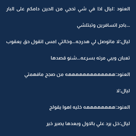
العنود :ليال اذا في شي تحجي من الحين دامكم على البار
...باجر اتسافرين وتبتلشي
ليال:لا ماتوصل لي هدرجه...وخالتي امس اتقول حق يعقوب
تعبان ويبي مرته بسرعه...شنو قصدها
العنود:هههههههههههههه من صجج مافهمتي
ليال:لا
العنود:ههههههههه خليه اهوا يقولج
ليال:خل يرد علي بالاول وبعدها يصير خير