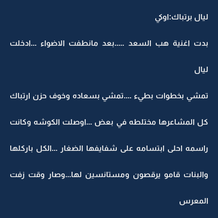
ليال برتباك:اوكي
بدت اغنية هب السعد .....بعد مانطفت الاضواء ...ادخلت
ليال
تمشي بخطوات بطيء ....تمشي بسعاده وخوف حزن ارتباك
كل المشاعرها مختلطه في بعض ...اوصلت الكوشه وكانت
راسمه احلى ابتسامه على شفايفها الضغار ...الكل باركلها
والبنات قامو يرقصون ومستانسين لها...وصار وقت زفت
المعرس