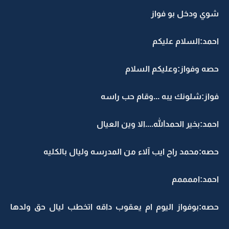
شوي ودخل بو فواز
احمد:السلام عليكم
حصه وفواز:وعليكم السلام
فواز:شلونك يبه ...وقام حب راسه
احمد:بخير الحمدالله....الا وين العيال
حصه:محمد راح ايب آلاء من المدرسه وليال بالكليه
احمد:اممممم
حصه:بوفواز اليوم ام يعقوب داقه اتخطب ليال حق ولدها