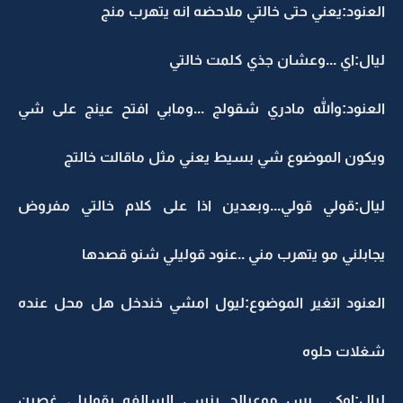
العنود:يعني حتى خالتي ملاحضه انه يتهرب منج
ليال:اي ...وعشان جذي كلمت خالتي
العنود:والله مادري شقولج ...ومابي افتح عينج على شي
ويكون الموضوع شي بسيط يعني مثل ماقالت خالتج
ليال:قولي قولي...وبعدين اذا على كلام خالتي مفروض
يجابلني مو يتهرب مني ..عنود قوليلي شنو قصدها
العنود اتغير الموضوع:ليول امشي خندخل هل محل عنده
شغلات حلوه
ليال:اوكي ..بس موعبالج بنسى السالفه بقوليلي غصبن