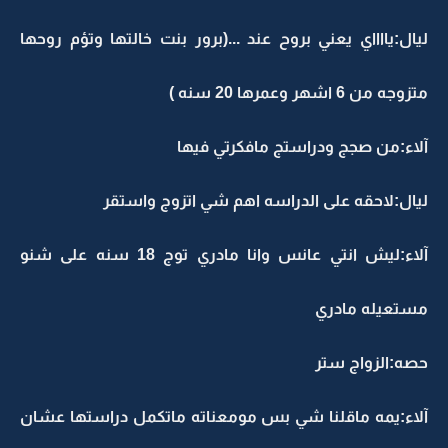
ليال:يااااي يعني بروح عند ...(برور بنت خالتها وتؤم روحها
متزوجه من 6 اشهر وعمرها 20 سنه )
آلاء:من صجج ودراستج مافكرتي فيها
ليال:لاحقه على الدراسه اهم شي اتزوج واستقر
آلاء:ليش انتي عانس وانا مادري توج 18 سنه على شنو
مستعيله مادري
حصه:الزواج ستر
آلاء:يمه ماقلنا شي بس مومعناته ماتكمل دراستها عشان