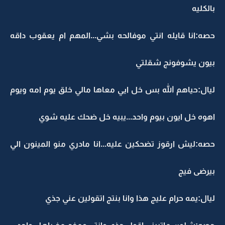
بالكليه
حصه:انا قايله انتي موفالحه بشي...المهم ام يعقوب داقه
بيون يشوفونج شقلتي
ليال:حياهم الله بس خل ايي معاها مالي خلق يوم امه ويوم
اهوه خل ايون بيوم واحد...يبيه خل ضحك عليه شوي
حصه:ليش ارقوز تضحكين عليه...انا مادري منو المينون الي
بيرضى فيج
ليال:يمه حرام عليج هذا وانا بنتج اتقولين عني جذي