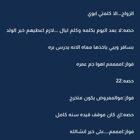
الزواج...الا كلمتي ابوي
حصه:لا بعد اليوم بكلمه وكلم ليال ...لازم اعطيهم خبر الولد
بسافر ويبي ياخذها معاه الانه يدرس بره
فواز:اممممم اهوا جم عمره
حصه:22
فواز:موالمفروض يكون متخرج
حصه:اي كان موقف قيده سنه كامل
فواز:امممم....على خير انشالله