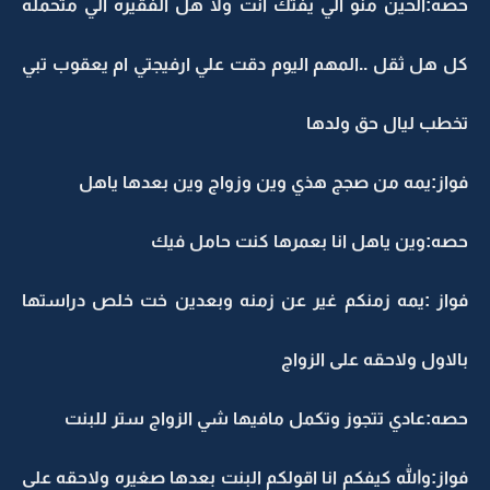
حصه:الحين منو الي يفتك انت ولا هل الفقيره الي متحمله
كل هل ثقل ..المهم اليوم دقت علي ارفيجتي ام يعقوب تبي
تخطب ليال حق ولدها
فواز:يمه من صجج هذي وين وزواج وين بعدها ياهل
حصه:وين ياهل انا بعمرها كنت حامل فيك
فواز :يمه زمنكم غير عن زمنه وبعدين خت خلص دراستها
بالاول ولاحقه على الزواج
حصه:عادي تتجوز وتكمل مافيها شي الزواج ستر للبنت
فواز:والله كيفكم انا اقولكم البنت بعدها صغيره ولاحقه على