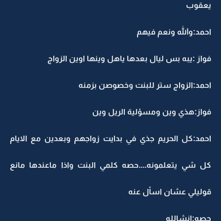
يعقوب
احمد:والله ونعم فيهم
فواز :يبه بس ليال بعدها ياهل وينها اوين الزواج
احمد:الزواج ستر للبنت وخصوصن بزمنه
فواز:هذي وين ومسؤلية الريل وين
احمد:كل الحريم جذي في بدايت زواجهم وبعدين مع الايام
كل شي يتعلمونه....حصه كلمي البنت واذا ماعندها مانع
قوليلي عشان اسأل عنه
حصه:انشالله