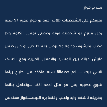
بيت بو فواز
بعرفكم على الشخصيات (الاب احمد بو فواز عمره 57 سنه
رجل ملتزم ذو شخصيه قويه وعصبي بمعنى الكلمه واذا
عصب مايشوف جدامه ولا يرضى بالغلط حتى لو كان صغير
عايش حياته بين المسيد والاعمال الخيريه ومع الاسف
ناسي بيت .....الام حصه55 سنه ماخذه من اطباع ريلها
شوي عصبيه بس مو مثل احمد اخف ...وتعامل بناتها
بطريقه ناشفه وايد واغلب وقتها بره البيت.....فواز مهندس