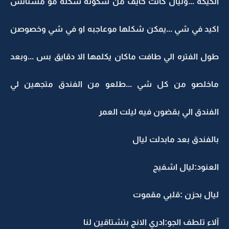
الكيكه ...وليال كانت خايف من سكوته شكله مو مستانس
اكيد في شي ...يمكن شكلها موعاجبه او في شي وخصوصن
طول الفتره الي طافت ماكان يكلمها الا دقايق بس ...وبعد
ماخلصو من كل شي ...طلعو من الفندق متجهين لي
الفندق الي بقضون فيه ليلت العمر
بالفندق بعد مابدلت ليال
العنود:ليال اشفيج
ليال بحزن :قلبي مقموت
آلاء تلطف الجو:ادري الانج بتشتاقين لنا