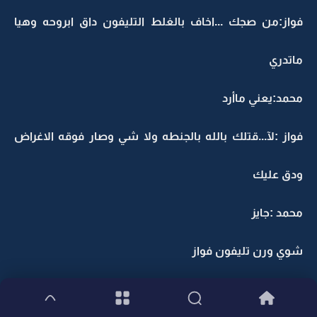
فواز:من صجك ...اخاف بالغلط التليفون داق ابروحه وهيا
ماتدري
محمد:يعني ماأرد
فواز :لآ...قتلك بالله بالجنطه ولا شي وصار فوقه الاغراض
ودق عليك
محمد :جايز
شوي ورن تليفون فواز
فوازبخوف:هذي ليال اكيد صاير شي