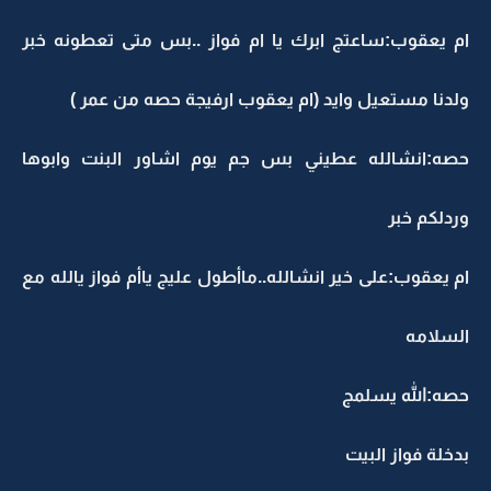
ام يعقوب:ساعتج ابرك يا ام فواز ..بس متى تعطونه خبر
ولدنا مستعيل وايد (ام يعقوب ارفيجة حصه من عمر )
حصه:انشالله عطيني بس جم يوم اشاور البنت وابوها
وردلكم خبر
ام يعقوب:على خير انشالله..ماأطول عليج ياأم فواز يالله مع
السلامه
حصه:الله يسلمج
بدخلة فواز البيت