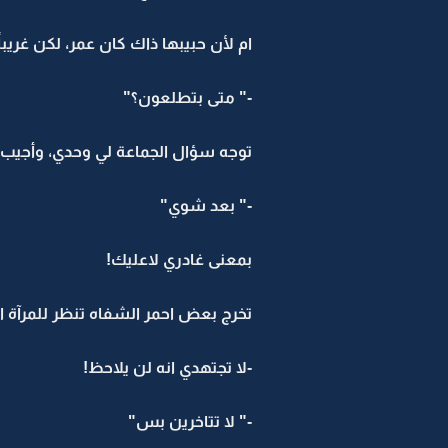
ام لأن حبيبها ذاك كان عمر، لكن غريب
-" متى بتطلعون؟"
توجه سؤال الجماعة لي وحدي، وأجيب
-" بعد شوي"
بمعنى غادري لاعليك!
تخرج بعض احمر الشفاه تنظر للمرآة ا
-لا تجتهدي انه لن يلاحظ!
-" لا تتاخرين بس"