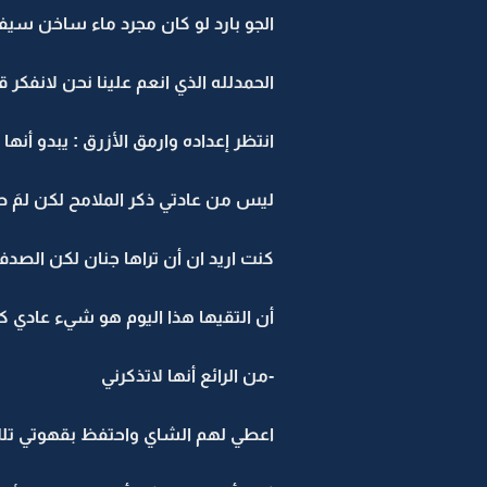
الجو بارد لو كان مجرد ماء ساخن سيف
الحمدلله الذي انعم علينا نحن لانفكر قل
انتظر إعداده وارمق الأزرق : يبدو أنها
ليس من عادتي ذكر الملامح لكن لمَ صو
كنت اريد ان أن تراها جنان لكن الصد
أن التقيها هذا اليوم هو شيء عادي كأنم
-من الرائع أنها لاتذكرني
اعطي لهم الشاي واحتفظ بقهوتي تلك، 