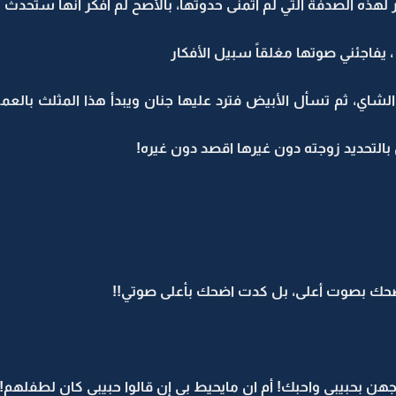
أمر لهذه الصدفة التي لم أتمنى حدوثها، بالأصح لم أفكر أنها ستحدث 
 يفاجئني صوتها مغلقاً سبيل الأفكار
لشاي، ثم تسأل الأبيض فترد عليها جنان ويبدأ هذا المثلث بالع
بالتحديد زوجته دون غيرها اقصد دون غيره!
اضحك بصوت أعلى، بل كدت اضحك بأعلى صوتي!!
هن بحبيبي واحبك! أم ان مايحيط بي إن قالوا حبيبي كان لطفلهم!