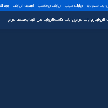
وايات سعودية
روايات خليجيه
روايات رومانسية
ارشيف الروايات
يوم ال
 الرواية
روايات غرام
روايات كاملة
الرواية من البداية
قصة غرام