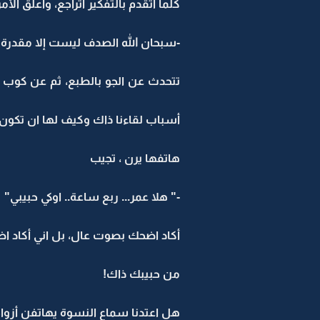
كلما أتقدم بالتفكير أتراجع، واعلق ال
-سبحان الله الصدف ليست إلا مقدرة ،
تتحدث عن الجو بالطبع، ثم عن كوب ا
أسباب لقاءنا ذاك وكيف لها ان تكون 
هاتفها يرن ، تجيب
-" هلا عمر... ربع ساعة.. اوكي حبيبي"
أكاد اضحك بصوت عال، بل اني أكاد 
من حبيبك ذاك!
هل اعتدنا سماع النسوة يهاتفن أزواج