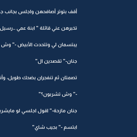
أقف بتوتر أصافحهن واجلس بجانب جنا
تخبرهن عني قائلة " ابنة عمي ..رسيل
يبتسمان لي وتتحدث الأبيض -" وش ه
جنان-" تقصدين ال"
تصمتان ثم تنفجران بضحك طويل، وأنا
-" وش تشربون؟"
جنان مازحة-" اقول اجلسي لو ماي
ابتسم -" بجيب شاي"