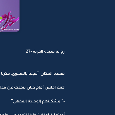
رواية سيدة الحرية -27
تفقدنا المكان، أعجبنا بالمحتوى، فكرنا 
كنت اجلس أمام جنان نتحدث عن مذاق
-" مشكلتهم الوحيدة المقهى"
أجبتها ضاحكة-" خلينا نتعود على طعم