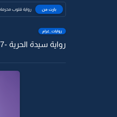
بارت من
رواية قلوب محرمة عل
روايات_غرام
رواية سيدة الحرية -27 البارت الاخير