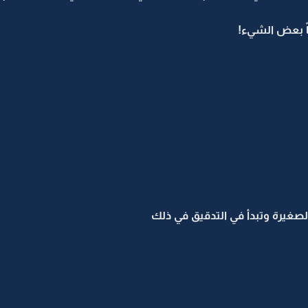
اً بعض الشيء!
لصغيرة وتبدأ في التدقيق في ذلك