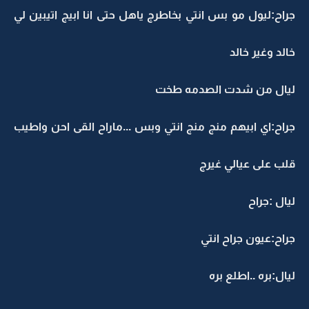
جراح:ليول مو بس انتي بخاطرج ياهل حتى انا ابيج اتيبين لي
خالد وغير خالد
ليال من شدت الصدمه طخت
جراح:اي ابيهم منج منج انتي وبس ...ماراح القى احن واطيب
قلب على عيالي غيرج
ليال :جراح
جراح:عيون جراح انتي
ليال:بره ..اطلع بره