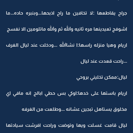
جراح يقاطعها :لا تخافين ما راح اذبحها...وبنبره حاده...ما
اشوفج تعيدينها مره ثانيه والله ثم والله ماتلومين الا نفسج
اريام وهيا منزله راسها:ا نشاالله ...ودخلت عند ليال الغرف
...راحت قعدت عند ليال
ليال:ممكن تخليني بروحي
اريام باستها على خدها:اوكي بس حطي ابالج انه مافي اي
مخلوق يستاهل تبجين عشانه ...وطلعت من الغرفه
ليال قامت غسلت ويها وتوضت وراحت افرشت سيادتها