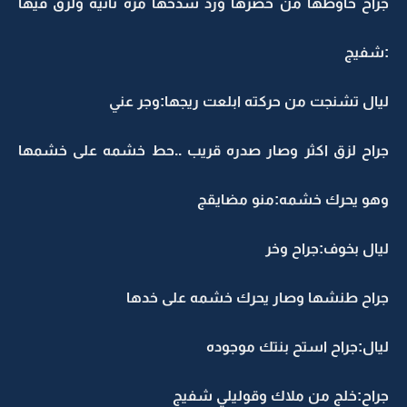
جراح حاوطها من خصرها ورد سدحها مره ثانيه ولزق فيها
:شفيج
ليال تشنجت من حركته ابلعت ريجها:وجر عني
جراح لزق اكثر وصار صدره قريب ..حط خشمه على خشمها
وهو يحرك خشمه:منو مضايقج
ليال بخوف:جراح وخر
جراح طنشها وصار يحرك خشمه على خدها
ليال:جراح استح بنتك موجوده
جراح:خلج من ملاك وقوليلي شفيج