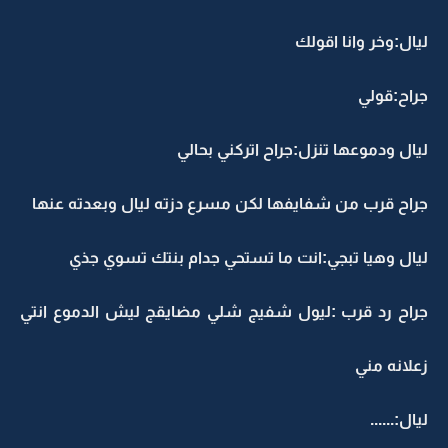
ليال:وخر وانا اقولك
جراح:قولي
ليال ودموعها تنزل:جراح اتركني بحالي
جراح قرب من شفايفها لكن مسرع دزته ليال وبعدته عنها
ليال وهيا تبجي:انت ما تستحي جدام بنتك تسوي جذي
جراح رد قرب :ليول شفيج شلي مضايقج ليش الدموع انتي
زعلانه مني
ليال:......