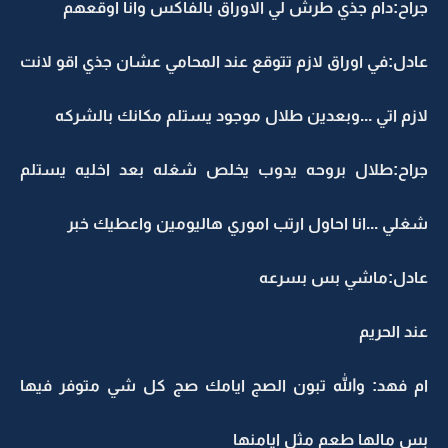
جراح:دام جذي طرش لي الاوراق بالفاكس وانا اوقعهم
عادل:في اوراق لازم تتوقع عند المحامي عشان جذي اقو لانت
لازم اتي ...وبعدين طلال موجود يستلم مكانك بالشركه
جراح:طلال بروحه يدوب يخلص شغله بعد اخليه يستلم
شغلي ...انا احاول ارتب اموري هاليومين واعطيك خبر
عادل:ماشي بس بسرعه
عند الحريم
ام فهد: والله تبون الصج ايامك صج كل شي متوفر فيها
بس مالها طعم مثل ايامنها