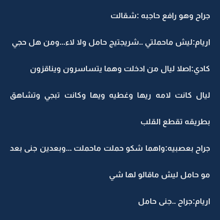
جراح وهو رافع حاجبه :شقالت
اريام:ليش ماحملتي ..شريجتيج حامل ولا لاء...ومن هل حجي
كادي:اصلا ليال من ادخلت وهما يتساسرون ويناقزون
ليال كانت لامه ريها وغطيه ويها وكانت تبجي وتشاهق
بطريقه تقطع القلب
جراح بعصبيه:واهما شكو حملت ماحملت ...وبعدين جنى بعد
مو حامل ليش ماقالو لها شي
اريام:جراح ..جنى حامل