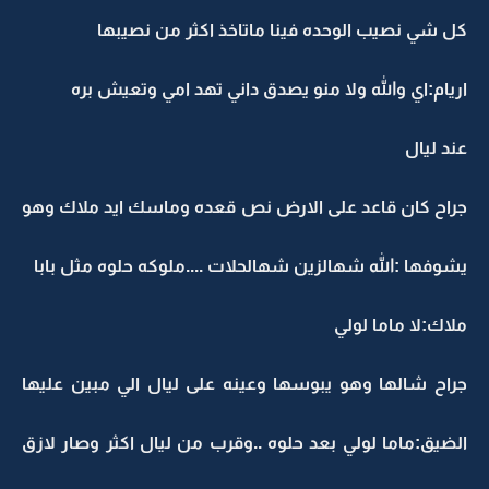
كل شي نصيب الوحده فينا ماتاخذ اكثر من نصيبها
اريام:اي والله ولا منو يصدق داني تهد امي وتعيش بره
عند ليال
جراح كان قاعد على الارض نص قعده وماسك ايد ملاك وهو
يشوفها :الله شهالزين شهالحلات ....ملوكه حلوه مثل بابا
ملاك:لا ماما لولي
جراح شالها وهو يبوسها وعينه على ليال الي مبين عليها
الضيق:ماما لولي بعد حلوه ..وقرب من ليال اكثر وصار لازق