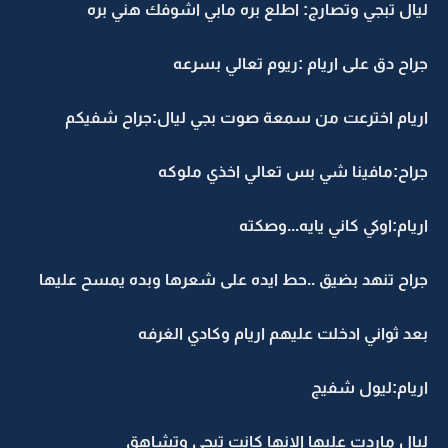
ليال تبجي وتصارج: اطلع بره مابي اشوفك هني بره
جراح دق على اريام :ريوم تعالي بسرعه
اريام اخترعت من سمعة صوت بجي ليال:جراح شفيكم
جراح:مافينا شي بس تعالي اخذي ملوكه
اريام:اوكي كاني يايه...وصكته
جراح تنهد بضيق ..حط ايده على شعرها وبده يمسح عليها
بعد ثواني ادخلت عليهم اريام وكادي الغرفه
اريام:ليول شفيج
ليال ماردت عليها الانها كانت تبجي وتشاهق