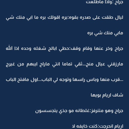
جراح :واذا ماطلعت
ليال طقت على صدره بقوه:بره اقولك بره ما ابي منك شي
مابي منك شي بره
جراح وخر عنها وقام وقف:حطي ابالج شغله وحده اذا الله
مارزقني عيال منج...ثقي تماما انتي ماراح ايبهم من غيرج
...قرب منها وباس راسها وتوجه لي الباب...اول مافتح الباب
شاف اريام بويها
جراح وهو متنرفز:غلطانه مو جذي يتجسسون
اريام انحرجت:كنت خايفه لا