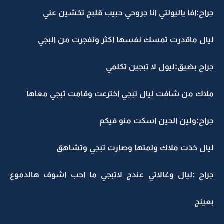
جراح:افا ياليولتي انا جروحي حبيب قلبج تخشين عني
ليال ماقدرت تمسك نفسها اكثر ونفجرت من البجي
جراح بضيق:ليول لا تبجين تكلمي
ملاك من شافت ليال تبجي اخترعت وقامت تبجي معاها
جراح:ولين الحين اسكت منو فيكم
ليال خذت ملاك ولمتها وصارت تبجي وتشاهق
جراح :ليال وغالاتي عندج لاتبجي ما احب اشوف هالدموع
بعينج