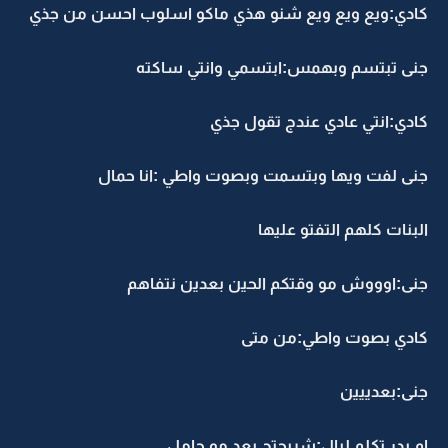
كادي:ويع ويع ويع شنو هذي ماكو اسلوب احسن من جذي
جنى تبتسم وبهمس:ابتسمي وانتي ساكته
كادي:انتي عادي عندج تقول جذي
جنى لفت ويها وبتسمت وبصوت واطي :انا حمال
البنات كلهم التفتو عليها
جنى:اوووش مو وقتكم الحين بعدين نتفاهم
كادي بصوت واطي:من متى
جنى:بعدييين
ام بدر تكلم ليال:شريجتج بعد مو حامل