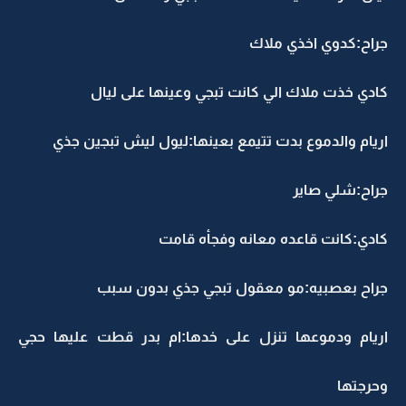
جراح:كدوي اخذي ملاك
كادي خذت ملاك الي كانت تبجي وعينها على ليال
اريام والدموع بدت تتيمع بعينها:ليول ليش تبجين جذي
جراح:شلي صاير
كادي:كانت قاعده معانه وفجأه قامت
جراح بعصبيه:مو معقول تبجي جذي بدون سبب
اريام ودموعها تنزل على خدها:ام بدر قطت عليها حجي
وحرجتها