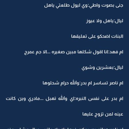
جنى بصوت واطي:وي ليول طلعتي ياهل
ليال:ياهل ولا عيوز
البنات اضحكو على تعليقها
ام فهد:انا اقول شكلها مبين صغيره ...الا جم عمرج
ليال:بعشرين وشوي
ام ناصر تساسر ام بدر:والله حرام شحلوها
ام بدر على نفس النبره:اي والله تهبل ...مادري وين كانت
عينه لمن تزوج عليها