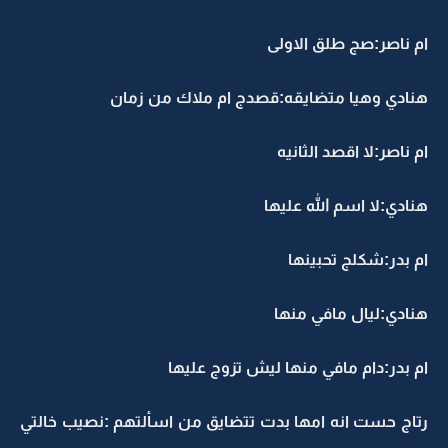
ام ناصر:صج طلق الاولى
هنادي وهيا متضايقه:قصدج ام ملاك من زمان
ام ناصر:لا اقصد الثانيه
هنادي:لا اسم الله عليها
ام بدر:شكلج تحبينها
هنادي:ليال مافي منها
ام بدر:دام مافي منها ليش تزوج عليها
رتاج حست انه امها بدت تتضايق من اسألتهم :نصيب خالتي