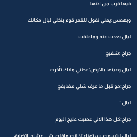
فيها قرب من اذنها
وبهمس:يعني نقول للقمر قوم بنخلي ليال مكانك
ليال بعدت عنه وماعلقت
جراح :شفيج
ليال وعينها بالارض:عطني ملاك تأخرت
جراح:مو قبل ما عرف شلي مضايقج
ليال :....
جراح:كل هذا الاني عصبت عليج اليوم
ليال ابتسمت بستهزاء:لا انت ماقلت شي عشان اتضايق