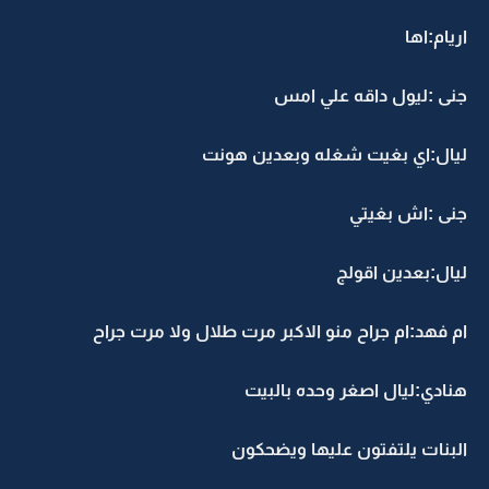
اريام:اها
جنى :ليول داقه علي امس
ليال:اي بغيت شغله وبعدين هونت
جنى :اش بغيتي
ليال:بعدين اقولج
ام فهد:ام جراح منو الاكبر مرت طلال ولا مرت جراح
هنادي:ليال اصغر وحده بالبيت
البنات يلتفتون عليها ويضحكون