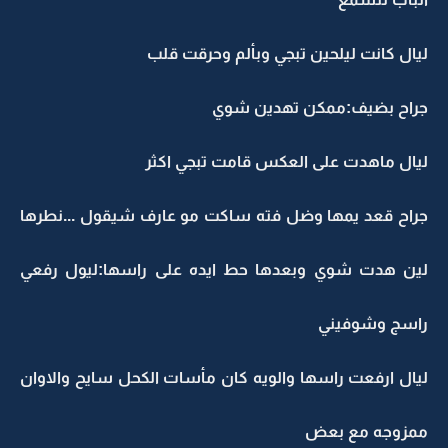
ليال كانت ليلحين تبجي وبألم وحرقت قلب
جراح بضيف:ممكن تهدين شوي
ليال ماهدت على العكس قامت تبجي اكثر
جراح قعد يمها وضل فته ساكت مو عارف شيقول ...نطرها
لين هدت شوي وبعدها حط ايده على راسها:ليول رفعي
راسج وشوفيني
ليال ارفعت راسها والويه كان مأسات الكحل سايح والاوان
ممزوجه مع بعض