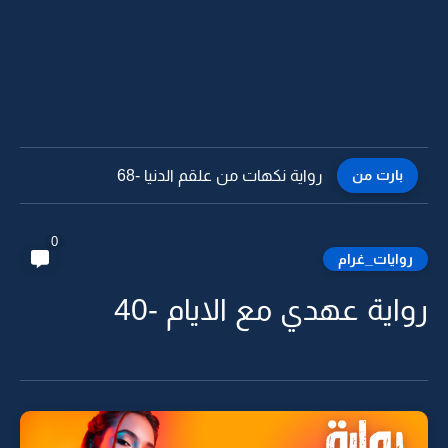
بارت من
رواية نكهات من علقم الدنيا -67
0
روايات_غرام
رواية عهدي مع الايام -40