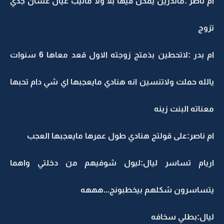
ام ناصر :ماتدرين يمكن فيها بلا ولا ماتيب عيال عشان جذي
تزوج
ام بدر :لاتحطين بذمتج زوجته الاول قعد معاها 6 سنوات
يالله حملت ولاتنسين انه هنادي مايعجبها اي شي دام تحبها
معناته البنت زينه
ام ناصر:على قولتج هنادي طول عمرها مايعجبها العجب
اريام تساسر ليال:ليول شوفيهم من دخلتي واهما
يتساسرون شكلهم بيخطبونج...هههه
ليال:بطلي سخافه