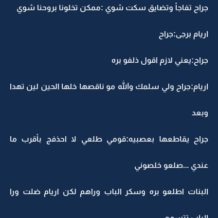
جراح تفاجأ وتضايق سكت شوي :ممكن تخلونا بروحنا شوي
اريام برجى:جراح
جراح:يعني لازم اقول ذلفو بره
اريام:جراح ولي سلمك والله مو ناقصها خلها الحين لين تهدا
وبعد
جراح يقاطعها بعصبيه:قومي طلعي لا احذفج بأقرب ما
عندي ...صلعو خلصوني
البنات اطلعو بره وسكر الباب وراهم لكن اريام ضلت ورا
الباب تتسمع