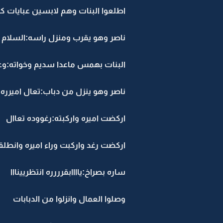
اطلعوا البنات وهم لابسين عبايات ك
ناصر وهو يقرب ومنزل راسه:السلام 
البنات بهمس ماعدا سديم وخواته:وع
ناصر وهو ينزل من دباب:تعال اميرره
اركضت اميره واركبته:رغووده تعاال
اركضت رغد واركبت وراء اميره وانطلق
ساره بصراخ:ياااابقرررره انتظريينااا
وصلوا العمال وانزلوا من الدبابات