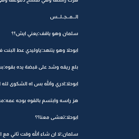
الـــمـــجــلـــس
سلمان وهو ياقف:يعني ايش؟؟
ابوحلا وهو يتنهد:ياوليدي عط البنت فر
بلع ريقه وشد على قبضة يده بقوه:بس
ابوحلا:ادري والله بس اه الشكوى لله ا
هز راسه وابتسم بالقوه بوجه عمه:
ابوحلا:تعشى معنا؟؟
سلمان:لا ان شاء الله وقت ثاني مع ا