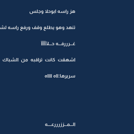
هز راسه ابوحلا وجلس
تنهد وهو يطلع وقف ورفع راسه لشب
غـــرررفـــه حـــلآآآآآ
اشهقت كانت تراقبه من الشباك وهي
سريرها:ااه ااااه
الـــمـــززرررعــــه