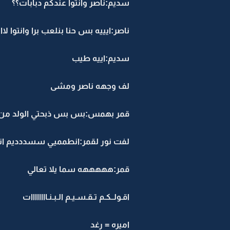
سديم:ناصر وانتوا عندكم دبابات؟؟
ناصر:ايييه بس حنا بنلعب برا وانتوا 
سديم:اييه طيب
لف وجهه ناصر ومشى
قمر بهمس:بس بس ذبحتي الولد من 
لفت نور لقمر:انطمميي سسددديم ان
قمر:هههههه سما يلا تعالي
اقـولــكـم تـقـسـيـم الـبـنـاااااااات
اميره = رغد