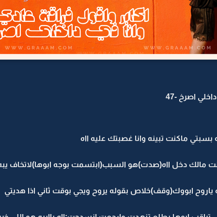
اخلي اصرخ -47
 بسبتي ماكنت تبينه وانا غصبتك عليه ااه
 انت مالك دخل ااه(صدت)هو السبب(ابتسمت بوجه ابوها)لاتخاف يبه
ياروح ابووك(وقف)خلاص بقوله يروح ويجي بوقت ثاني اذا هديتي
اقب ابوها يطلع تنهدت وارجعت انسدحت:ااه ياايبه هو اللي خرب