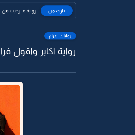
بارت من
رواية ما رجيت من ال
روايات_غرام
رواية اكابر واقول فرا