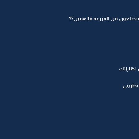
لااتتطلعون من المزرعه فااهمين؟؟
نظاراتك
تظريني