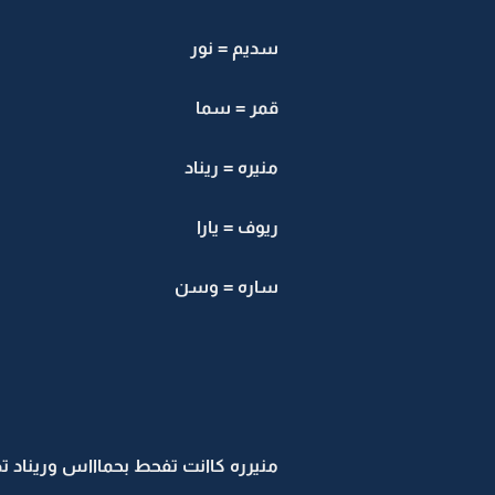
سديم = نور
قمر = سما
منيره = ريناد
ريوف = يارا
ساره = وسن
منيرره كاانت تفحط بحماااس وريناد ت