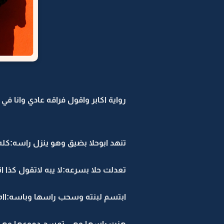
رواية اكابر واقول فراقه عادي وانا في د
تنهد ابوحلا بضيق وهو ينزل راسه:كله
تعدلت حلا بسرعه:لا يبه لاتقول كذا
ابتسم لبنته وسحب راسها وباسه:ااه 
هزت راسها وهي تمسح دموعها وهي تر