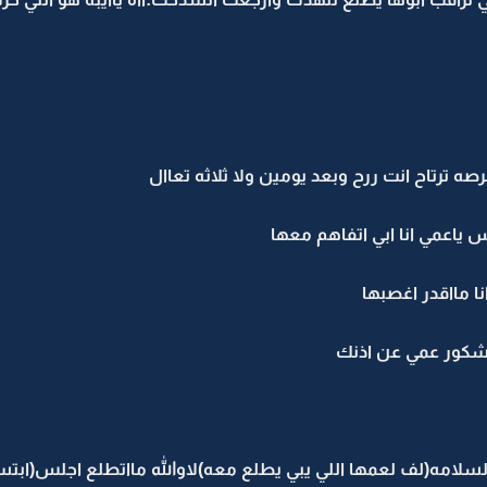
صه ترتاح انت ررح وبعد يومين ولا ثلاثه تعاال
 ياعمي انا ابي اتفاهم معها
نا مااقدر اغصبها
مشكور عمي عن اذنك
لسلامه(لف لعمها اللي يبي يطلع معه)لاوالله مااتطلع اجلس(ابت