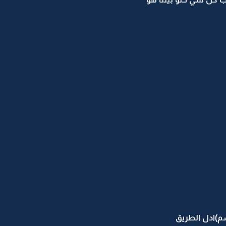
سم)ادل الطريق