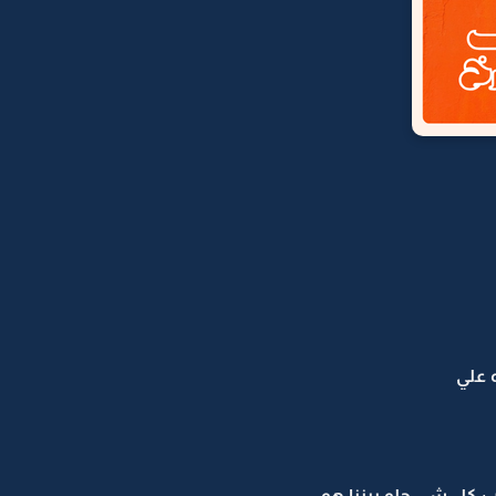
 علي
 كل شي حلو بيننا هو