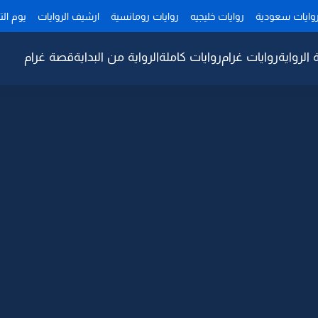
وايات سعودية
روايات خليجيه
روايات رومانسية
ارشيف الروايات
يوم ال
 الرواية
روايات غرام
روايات كاملة
الرواية من البداية
قصة غرام