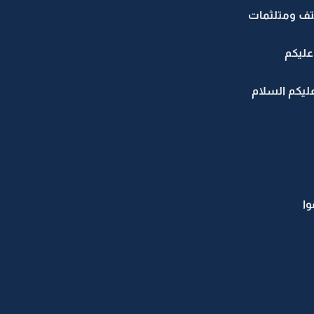
تف ومتلثمات
عليكم
ليكم السلام
وا