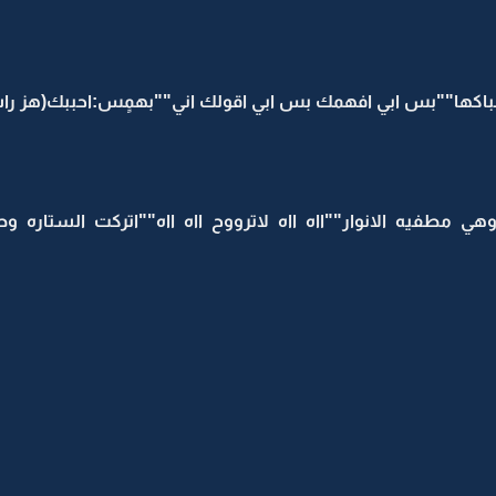
اكها""بس ابي افهمك بس ابي اقولك اني""بهمٍس:احببك(هز ر
 مطفيه الانوار""ااه ااه لاترووح ااه ااه""اتركت الستاره 