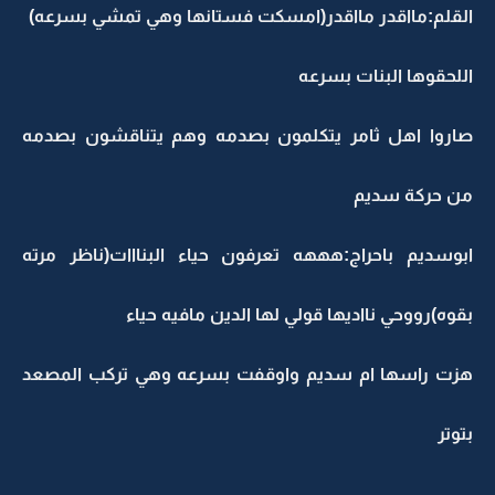
القلم:مااقدر مااقدر(امسكت فستانها وهي تمشي بسرعه)
اللحقوها البنات بسرعه
صاروا اهل ثامر يتكلمون بصدمه وهم يتناقشون بصدمه
من حركة سديم
ابوسديم باحراج:هههه تعرفون حياء البنااات(ناظر مرته
بقوه)رووحي نااديها قولي لها الدين مافيه حياء
هزت راسها ام سديم واوقفت بسرعه وهي تركب المصعد
بتوتر