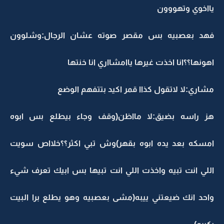
يااخوي وتهووون
فهد بعصبيه بس مقصر صوته عشان الرجال:وشلوون
اهونها؟؟انا اخذت غيرها ياامشااري انا خنتها
مشاري:لا لاتقول كذاا قمر اكيد بتتفهم الوضع
هز راسه بضيق:لا مااظن(وقف وجاء بيطلع بس ابوه
امسكه بعد يده ابوه بقهر)وش تبي اكثر؟؟خلااص سويت
اللي انت تبيه واخذت اللي انت تبيها بس ابيك تعرف شيء
واحد انك ضيعتني ييبه(مشى بعصبيه وهو يطلع برا البيت