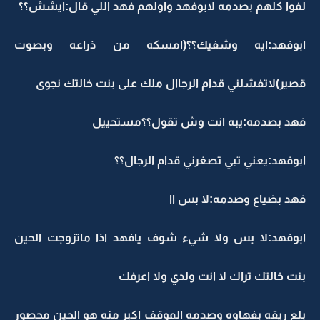
لفوا كلهم بصدمه لابوفهد واولهم فهد اللي قال:ايشش؟؟
ابوفهد:ايه وشفيك؟؟(امسكه من ذراعه وبصوت
قصير)لاتفشلني قدام الرجاال ملك على بنت خالتك نجوى
فهد بصدمه:يبه انت وش تقول؟؟مستحييل
ابوفهد:يعني تبي تصغرني قدام الرجال؟؟
فهد بضياع وصدمه:لا بس اا
ابوفهد:لا بس ولا شيء شوف يافهد اذا ماتزوجت الحين
بنت خالتك تراك لا انت ولدي ولا اعرفك
بلع ريقه بفهاوه وصدمه الموقف اكبر منه هو الحين محصور