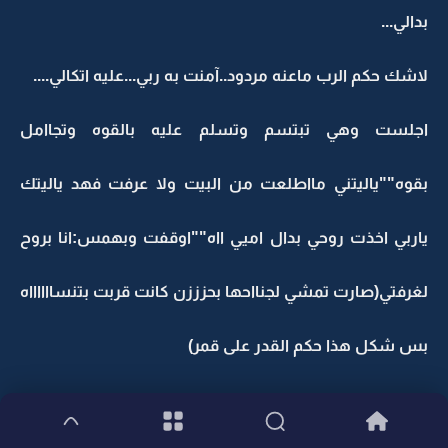
بدالي...
لاشك حكم الرب ماعنه مردود..آمنت به ربي...عليه اتكالي....
اجلست وهي تبتسم وتسلم عليه بالقوه وتجاامل
بقوه""ياليتني مااطلعت من البيت ولا عرفت فهد ياليتك
ياربي اخذت روحي بدال اميي ااه""اوقفت وبهمس:انا بروح
لغرفتي(صارت تمشي لجنااحها بحزززن كانت قربت بتنسااااااه
بس شكل هذا حكم القدر على قمر)