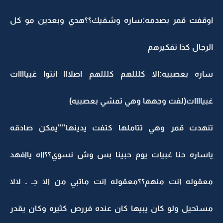
اوقفت قمر بصدمه:ساره وشفيك؟؟هدي وبعدين مو كل
الرجال كذا تفكيرهم
ساره بعصبيه:الا كلللهم كلللهم اصلااا انتوا غبياااات
غبياااات(لفت وجهها وهي تمشي بعصبيه)
تنهدت قمر وهي تتاملها كتفت يدينها""يمكن صادقه
ياساره حنا غبيات يوم حبينا بس وش نسوي؟؟ااه ياافهد
معقوله انت منهم؟؟معقوله انت ماتبي من الا جـ ـ لالا
مستحيل ولو كان يبيها كان عنده فررص كثيره وكان يقدر