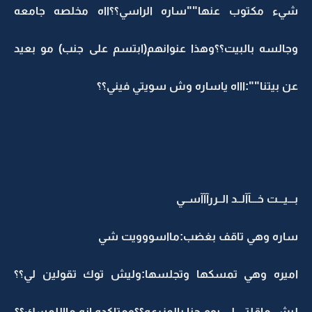
شيء مكتوب عنها""ساره الراسي؟؟ااه مخلصه جامعه
وجالسه بالبيت؟؟وهذا عنوانهم(ابتسم على جنب) مو بعيد
عن بيتنا"":اااه ياساره وش سويتي فيني؟؟
بـــيـــت خـــآآلــد الــررآآآســي
ساره وهي تاقف بغضب:مااسووويت شي
اميره وهي تمسكها وتجلسها:وليش توك تقولين لي؟؟
ليش ماقلتي لي يوم حنا بالمزرعه؟؟ومتاكده انه مااللمسك؟؟