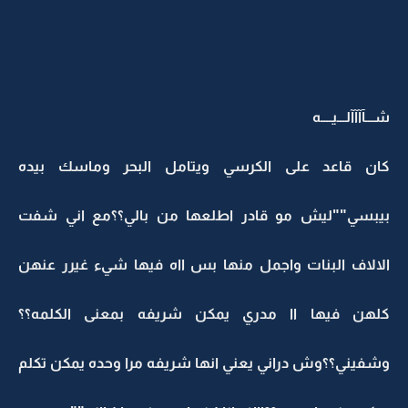
شـــآآآآلـــيــــه
كان قاعد على الكرسي ويتامل البحر وماسك بيده
بيبسي""ليش مو قادر اطلعها من بالي؟؟مع اني شفت
الالاف البنات واجمل منها بس ااه فيها شيء غيرر عنهن
كلهن فيها اا مدري يمكن شريفه بمعنى الكلمه؟؟
وشفيني؟؟وش دراني يعني انها شريفه مرا وحده يمكن تكلم