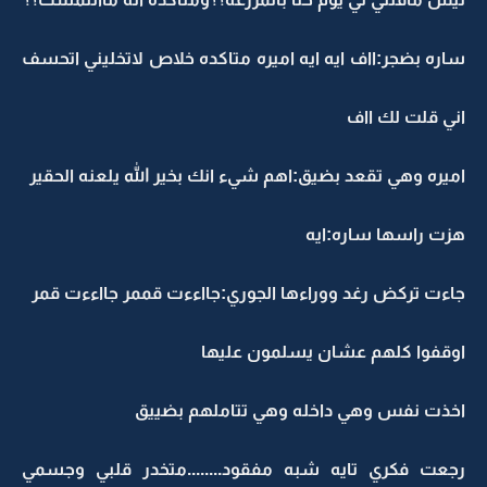
ساره بضجر:ااف ايه ايه اميره متاكده خلاص لاتخليني اتحسف
اني قلت لك ااف
اميره وهي تقعد بضيق:اهم شيء انك بخير الله يلعنه الحقير
هزت راسها ساره:ايه
جاءت تركض رغد ووراءها الجوري:جااءءت قممر جااءءت قمر
اوقفوا كلهم عشان يسلمون عليها
اخذت نفس وهي داخله وهي تتاملهم بضييق
رجعت فكري تايه شبه مفقود........متخدر قلبي وجسمي