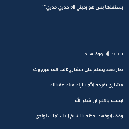
يستغلها بس هو يحبني ااه مدري مدري""
بـــيـــت آآبـــووفــهـــد
صار فهد يسلم على مشاري:الف الف مبرووك
مشاري بفرحه:الله يبارك فيك عقبالك
ابتسم بالالم:ان شاء الله
وقف ابوفهد:لحظه يالشيخ ابيك تملك لولدي