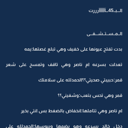
الـــبــ45ـــآآآآآآرررت
الــمــســتــشـــفـــى
بدت تفتح عيونها على خفيف وهي تبلع غصتها:يمه
تعدلت بسرعه ام ناصر وهي تاقف وتمسح على شعر
قمر:حبيبتي صحيتي؟؟الحمدلله على سلامتك
قمر وهي تحس بتعب:وشفيني؟؟
ام ناصر وهي تتاملها:انخفاض بالضغط بس انتي بخير
دخل خالد بسرعه وهو يضمها ويبوسها:الحمدلله على