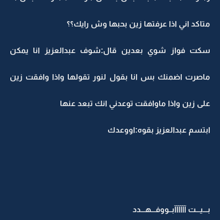
متاكد اني اذا عرفتها زين بحبها وش رايك؟؟
سكت فواز شوي بعدين قال:شوف عبدالعزيز انا يمكن
ماصرت اضمنك بس انا بقول لنور تقولها واذا وافقت زين
على زين واذا ماوافقت توعدني انك تبعد عنها
ابتسم عبدالعزيز بقوه:اووعدك
بـــيـــت آآآآآآبــووفـــهـــدد