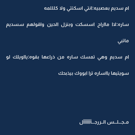
ام سديم بعصبيه:انتي اسكتتي ولا كلللمه
ساره:لاا مااراح اسسكت وبنزل الحين واقولهم سسديم
ماتبي
ام سديم وهي تمسك ساره من ذراعها بقوه:يااويلك لو
سويتيها يااساره ترا ابووك بيذبحك
مــجـــلـــس الــررجـــآآآآآآآل