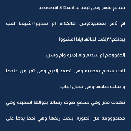
سديم بقهر وهي تبعد يد امها:الا اقصصصد
ام ثامر بعصبيه:وش هالكلاام ام سديم؟؟شيفنا لعب
بيدنكم؟؟(لفت لبناتها)يلاا امشووا
الحقووهم ام سديم وام اميره وام وسن
لفت سديم بعصبيه وهي تصعد الدرج وهي تمر من عندها
وادخلت جناحها وهي تقفل الباب
تنهدت قمر وهي تسمع صوت رساله بجوالها اسحبته وهي
مصدووومه من الصوره ابلعت ريقها وهي تحط يدها على