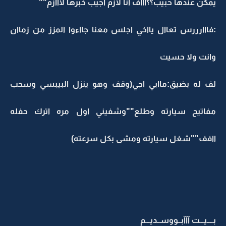
يمكن عندها حبيب؟؟اااف انا لازم اجيب خبرها لااازم""
:فااارررس تعاال يااخي اجلس معنا جااءوا المزز من زماان
وانت ولا حسيت
لف له بضيق:ماابي اجي(وقف وهو ينزل البيبسي وسحب
مفاتيح سيارته وطلع""وشفيني اول مره اترك حفله
اافف""شغل سيارته ومشى بكل سرعته)
بــــيـــت آآآبــووســديـــم