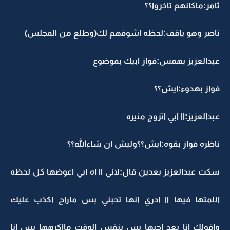
ثامر:ماكانهم تاخروا؟؟
ناصر وهو ياقف:لحظه اشوفهم لك(وطلع من المجلس)
عبدالعزيز بهمس:فواز ابيك بموضوع
فواز بهدوء:ايش؟؟
عبدالعزيز:اا ابي اتزوج منيره
ناظره فواز بقوه:ايش؟؟وليش ان شاءالله؟؟
سكت عبدالعزيز بعدين قال:لاني اا اه ابي اعوضها كل لحظه
اللمتها فيها اا ادري انها تحبني بس ماراح اكذب عليك
واقولك انا بعد احبها بس بنفس الوقت مااكرهها بس انا