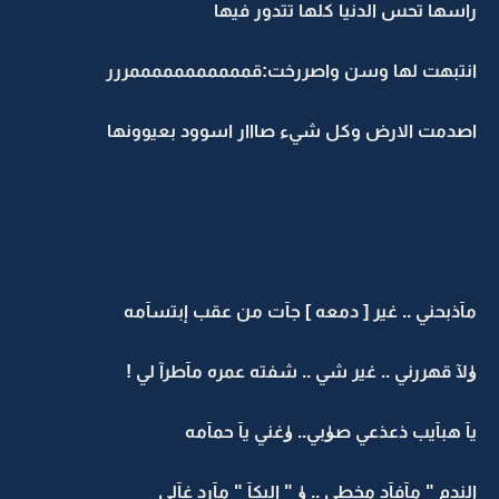
راسها تحس الدنيا كلها تتدور فيها
انتبهت لها وسن واصررخت:قمممممممممممررر
اصدمت الارض وكل شيء صااار اسوود بعيوونها
مآذبحني .. غير [ دمعه ] جآت من عقب إبتسآمه
ۈلآ قهررني .. غير شي .. شفته عمره مآطرآ لي !
يآ هبآيب ذعذعي صۈبي.. ۈغني يآ حمآمه
الندم " مآفآد مخطي .. ۈ " البكآ " مآرد غآلي