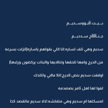
بــــيـــت آآبــووســـديــــم
جــنــآآآآآح ســدديــــم
سديم وهي تلف لساره:انا اللي بقولهم ياساره(انزلت بسرعه
من الدرج وامها تلحقها وتنااديها والبنات يركضون وراءها)
اوقفت سديم بنص الدرج:اناا ماابي ولللدك
لفوا لها اهل ثامر بصصدمه
امسكتها ام سديم وهي متفلشه:لالا سديم ماتقصد كذا