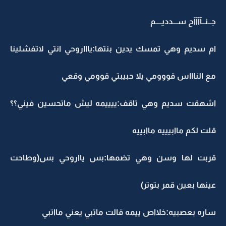
جــنــآآآآح ســـدديــــم
ام سديم وهي تمسك يدين بنتها:ياااروحي انتي لاتفشلينا
مع الناااس قووومي يلا حبيبتي قوومي وقعي
اشهقت سديم وهي تاقف:ييييمه ليش ماتحسين فيني؟؟
قلت لكم ماابيييه ماابييه
قربت لها وسن وهي تضمها:بس يااروحي بس(وطاحت
عينها بعين قمر بتوتر)
ساره بعصبيه:خلااص ييمه قالت ماتبي يعني مااتبي