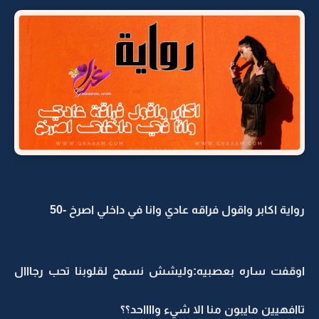
رواية اكابر واقول فراقه عادي وانا في داخلي اصرخ -50
اوقفت ساره بعصبيه:وليشش نسمح لقلوبنا تحب رجااال
تاافهيين مايبون منا الا شيء وااااحد؟؟