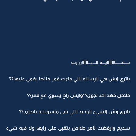
نــــهــــــآآآآآآآيـــه الـــبـــآآآآآرررت
ياترى ايش هي الرساله اللي جاءت قمر خلتها يغمى عليها؟؟
خلاص فهد اخذ نجوى؟؟وايش راح يسوي مع قمر؟؟
ياترى وش الشيء الوحيد اللي بقى ماسويتيه يانجوى؟؟
سديم وارفضت ثامر خلااص بتقبى على رايها ولا فيه شيء