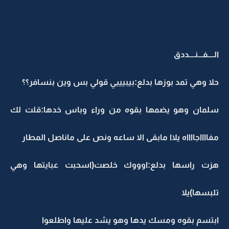
الــــفـــنــــددق
حلا وهي تمد بوزها بدلع:بيبيييي قولي بس وين بنسافر؟؟
سلمان وهو يضمها بقوه من وراء وباس خدها:قلت لك
مفااااجااااه يلاا مابقى الا ساعه ونص على ماناصل المطار
هزت راسها بدلع:اوووك خلصت(اسحبت عبايتها وهي
تلبسها)يلا
ابتسم بقوه ومسك يدها وهو يشد عليها واطلعوا