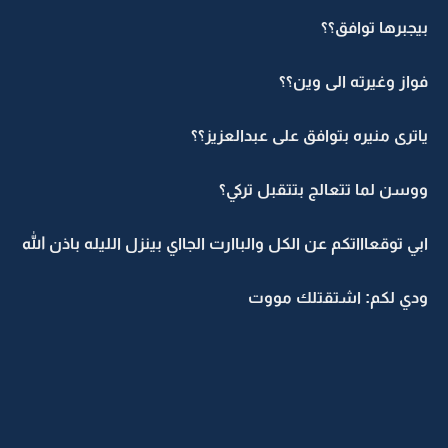
بيجبرها توافق؟؟
فواز وغيرته الى وين؟؟
ياترى منيره بتوافق على عبدالعزيز؟؟
ووسن لما تتعالج بتتقبل تركي؟
ابي توقعاااتكم عن الكل والباارت الجااي بينزل الليله باذن الله
ودي لكم: اشتقتلك مووت