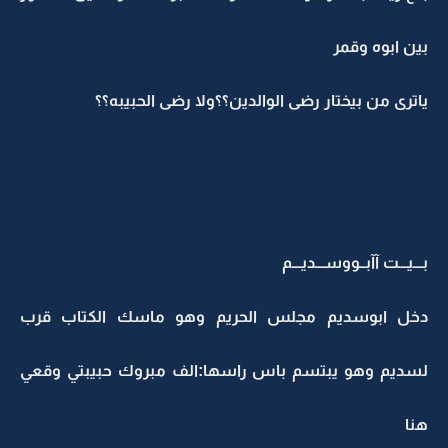
بين ابوه وقمر
ياترى من بيختار رضى الوالدين؟؟ولا رضى الحبيبه؟؟
بـــيـــت آآبــووســـديـــم
دخل ابوسديم مجلس الحريم وهو ماسك الكتاب قرب
لسديم وهو يبتسم باس راسها:الف مبروك حبيبتي وقعي
هنا