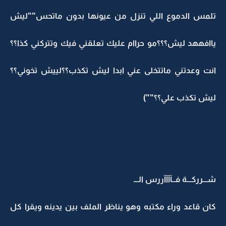
تلمس الدموع اللي تنزل من عيونها بدون ماتحس""ليش
ياافههد ليش؟؟؟مو حراام عليك تعلقني فيك وتتركني كذا؟؟
انت وعدتني ماتتخلى عني ابدا ليش تكذب؟؟لييش تخوني؟؟
ليش تكذب علي؟؟"")
شـــرركـــة فــآآآآررس الـــ
كان قاعد وراء مكتبه وهو يناظر الملف بين يدينه ويقرا كل