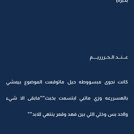
بكبره)
عـــنـــد الــحــررريـــــم
كانت نجوى مبسووطه حيل ماتوقعت الموضوع بيمشي
بالهسررعه وزي ماتبي ابتسمت بخبث""مابقى الا شيء
وااحد بس وخلي اللي بين فهد وقمر ينتهي للابد""