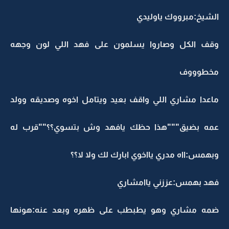
الشيخ:مبرووك ياوليدي
وقف الكل وصاروا يسلمون على فهد اللي لون وجهه
مخطوووف
ماعدا مشاري اللي واقف بعيد ويتامل اخوه وصديقه وولد
عمه بضيق"""هذا حظك يافهد وش بتسوي؟؟""قرب له
وبهمس:ااه مدري يااخوي ابارك لك ولا لا؟؟
فهد بهمس:عززني ياامشاري
ضمه مشاري وهو يطبطب على ظهره وبعد عنه:هونها