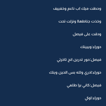
وحطت ميك اب ناعم وخفييف
وخذت جناطهاا ونزلت تحت
ودقت على فيصل
حوراء:وييينك
فيصل:حور تدرين انج تاخرتي
حوراء:ادري ولله بس الحين وينك
فيصل:كاني برا طلعي
حوراء:اوكي