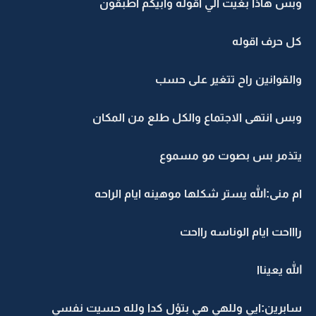
وبس هاذا بغيت الي اقوله وابيكم اطبقون
كل حرف اقوله
والقوانين راح تتغير على حسب
وبس انتهى الاجتماع والكل طلع من المكان
يتذمر بس بصوت مو مسموع
ام منى:الله يستر شكلها موهينه ايام الراحه
راااحت ايام الوناسه رااحت
الله يعيناا
سابرين:ايي وللهي هي بتؤل كدا ولله حسيت نفسي