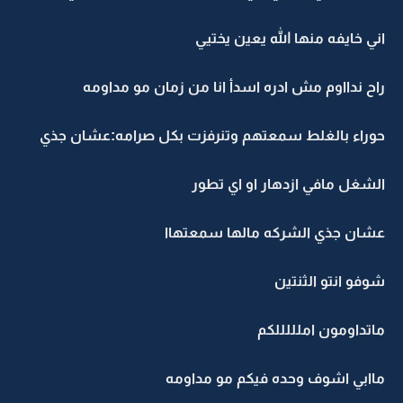
اني خايفه منها الله يعين يختيي
راح ندااوم مش ادره اسدأ انا من زمان مو مداومه
حوراء بالغلط سمعتهم وتنرفزت بكل صرامه:عشان جذي
الشغل مافي ازدهار او اي تطور
عشان جذي الشركه مالها سمعتهاا
شوفو انتو الثنتين
ماتداومون املللللكم
ماابي اشوف وحده فيكم مو مداومه