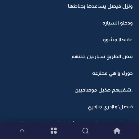
ونزل فيصل يساعدها بجناطها
ودخلو السياره
عقبهاا مشوو
بنص الطريج سيارتين حدتهم
حوراء واهي مخترعه
:شفييهم هذيل موصاحيين
فيصل:ماادري ماادري
بعدها وقف يم الرصيف عشان مايسون حادث ونزل لهم