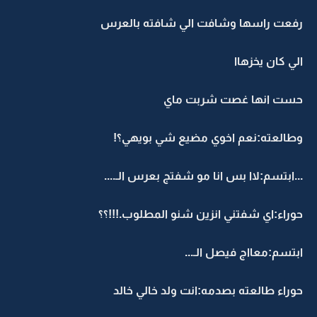
رفعت راسها وشافت الي شافته بالعرس
الي كان يخزهاا
حست انها غصت شربت ماي
وطالعته:نعم اخوي مضيع شي بويهي؟!
...ابتسم:لاا بس انا مو شفتج بعرس الـ....
حوراء:اي شفتني انزين شنو المطلوب.!!!؟؟
ابتسم:معااج فيصل الـ...
حوراء طالعته بصدمه:انت ولد خالي خالد