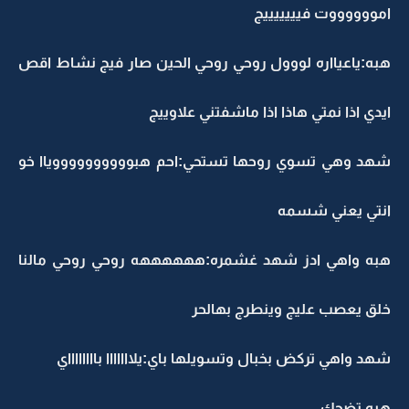
امووووووت فيييييييج
هبه:ياعيااره لووول روحي روحي الحين صار فيج نشاط اقص
ايدي اذا نمتي هاذا اذا ماشفتني علاوييج
شهد وهي تسوي روحها تستحي:احم هبووووووووووياا خو
انتي يعني شسمه
هبه واهي ادز شهد غشمره:ههههههه روحي روحي مالنا
خلق يعصب عليج وينطرج بهالحر
شهد واهي تركض بخبال وتسويلها باي:يلااااااا بااااااااي
هبه تضحك