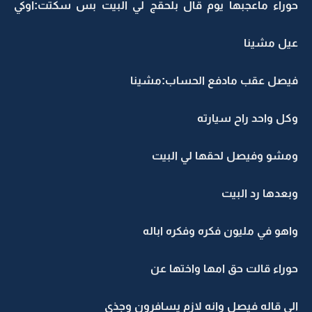
حوراء ماعجبها يوم قال بلحقج لي البيت بس سكتت:اوكي
عيل مشينا
فيصل عقب مادفع الحساب:مشينا
وكل واحد راح سيارته
ومشو وفيصل لحقها لي البيت
وبعدها رد البيت
واهو في مليون فكره وفكره اباله
حوراء قالت حق امها واختها عن
الي قاله فيصل وانه لازم يسافرون وجذي