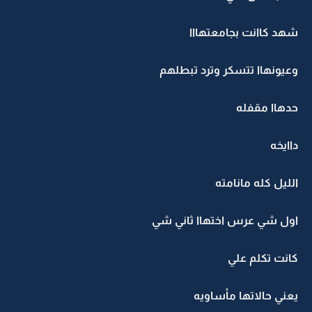
شهد كاانت بجامعتهااا
وعيونهاا تتسكر وترد تبطلهم
حدهاا مقفله
داايخه
الليل كله مانامته
اول شي عرس اختهاا ثاني شي
كانت تكلم علي
يعني حالاتها مأساويه