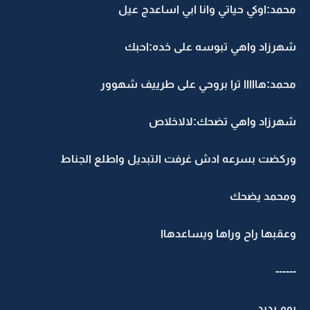
محمد:اوكي حياتي وانا ابي اساعدج عيل
شهرزاد واهي تبوسه على خده:احبك
محمد:هااااا ترا بروحي على طرييف شهوور
شهرزاد واهي تضحك:لالاخلاص
وركضت بسرعه ادش غرفت التبديل واطلع الجناط
ومحمد يضحك
وعقبها راح وراها ويساعدهاا
------
يوم يديد