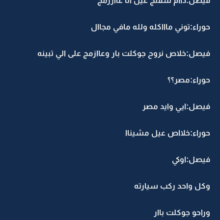
فيصل:داام شفتج عيل انا عااززمج
حوراء:توني ماااكله ولله مافي مجاال
فيصل:خلاص نروح جوكلت بار وعاازمج على الي تبينه
حوراء:مصر؟؟
فيصل:ايي وايد مصر
حوراء:خلااص عيل مشيناا
فيصل:اوكي
وكل واحد ركب سيارته
وراحو جوكلت باار