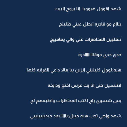
شهد:اقوول هبووياا انا بروح البيت
بناام مو قادره ابطل عيني طلبتج
تنقليين المحاضرات عني والي يعافييج
حدي حدي موقاااااااادره
هبه:لوول كليتيني انزين يبا مالا داعي القرقه كلها
لاتنسين حتى انا يت عرس اختج ودايخه
بس شسوي راح اكتب المحاظرات واطبعهم لج
شهد واهي تحب هبه حييل:يااااابعد جبديييييييي