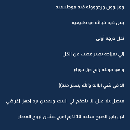
ومزيوون ورجوووله فيه موطبيعيه
بس فيه خبااثه مو طبيعيه
نذل درجه أولى
الي بمزاجه يصير غصب عن الكل
واهو مولله رايح حق حوراء
الا في شي ابااله والله يستر منه))
فيصل:يلا عيل انا بلحقج لي البيت وبعدين برد اجهز اغراضي
لان باجر الصبح ساعه 10 لازم امرج عشان نروح المطار