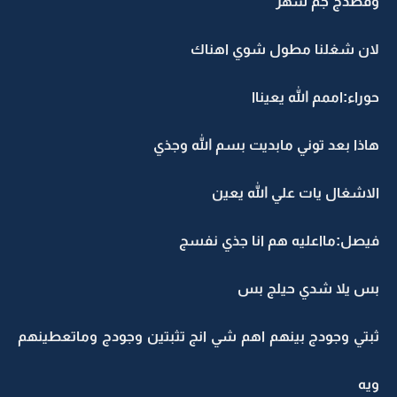
وقصدج جم شهر
لان شغلنا مطول شوي اهناك
حوراء:اممم الله يعيناا
هاذا بعد توني مابديت بسم الله وجذي
الاشغال يات علي الله يعين
فيصل:مااعليه هم انا جذي نفسج
بس يلا شدي حيلج بس
ثبتي وجودج بينهم اهم شي انج تثبتين وجودج وماتعطينهم
ويه