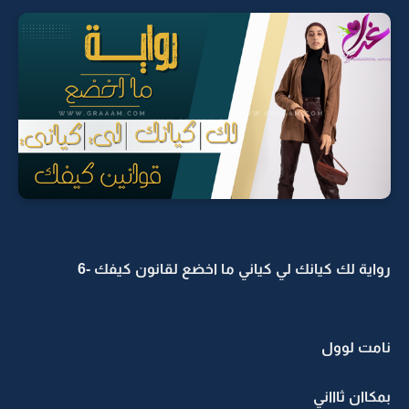
رواية لك كيانك لي كياني ما اخضع لقانون كيفك -6
نامت لوول
بمكاان ثاااني