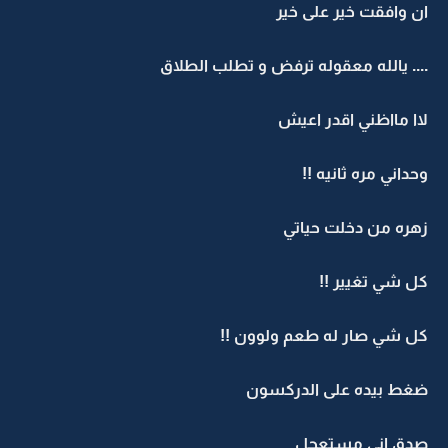
ان وافقت خير على خير
.... يالله معقوله ترفض و تطلب الطلاق
لاا مااظني اقدر اعيش
وحداني مره ثانيه !!
زهره من دخلت حياتي
كل شي تغيير !!
كل شي صار له طعم ولوون !!
ضغط بيده على الدركسون
صدق اني مستعجل