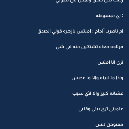
: اي مبسوطه
ام ناصربــ آلحاح : امنتس يازهره قولي الصدق
مرتاحه معاه تشتكين منه في شي
ترى انا امتس
واذا ما تبينه والا ما عجبس
عشانه كبير والا لأي سبب
علميني ترى بيتي وقلبي
مفتوحن لتس