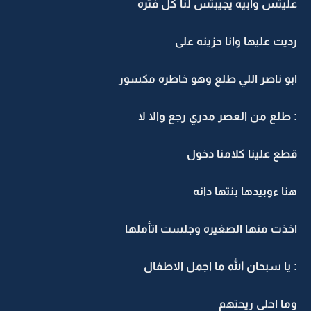
عليتس وابيه يجيبتس لنا كل فتره
رديت عليها وانا حزينه على
ابو ناصر اللي طلع وهو خاطره مكسور
: طلع من العصر مدري رجع والا لا
قطع علينا كلامنا دخول
هنا ءوبيدها بنتها دانه
اخذت منها الصغيره وجلست اتأملها
: يا سبحان الله ما اجمل الاطفال
وما احلى ريحتهم