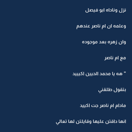
نزل وناداه ابو فيصل
وعلمه ان ام ناصر عندهم
وان زهره بعد موجوده
مع ام ناصر
" هه يا محمد الحيين اكيييد
بتقول طلقني
مادام ام ناصر جت اكييد
انها داقتن عليها وقايلتن لها تعالي