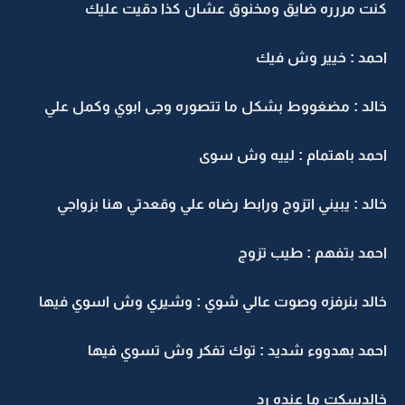
كنت مررره ضايق ومخنوق عشان كذا دقيت عليك
احمد : خيير وش فيك
خالد : مضغووط بشكل ما تتصوره وجى ابوي وكمل علي
احمد باهتمام : لييه وش سوى
خالد : يبيني اتزوج ورابط رضاه علي وقعدتي هنا بزواجي
احمد بتفهم : طيب تزوج
خالد بنرفزه وصوت عالي شوي : وشيري وش اسوي فيها
احمد بهدووء شديد : توك تفكر وش تسوي فيها
خالدسكت ما عنده رد