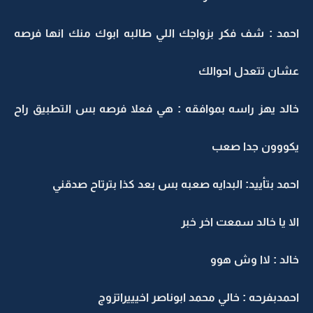
احمد : شف فكر بزواجك اللي طالبه ابوك منك انها فرصه
عشان تتعدل احوالك
خالد يهز راسه بموافقه : هي فعلا فرصه بس التطبيق راح
يكووون جدا صعب
احمد بتأييد: البدايه صعبه بس بعد كذا بترتاح صدقني
الا يا خالد سمعت اخر خبر
خالد : لاا وش هوو
احمدبفرحه : خالي محمد ابوناصر اخيييراتزوج