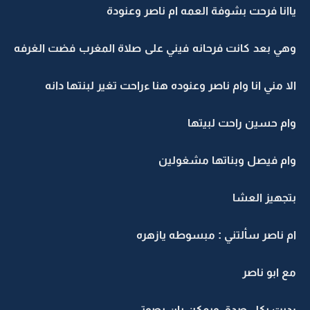
ياانا فرحت بشوفة العمه ام ناصر وعنودة
وهي بعد كانت فرحانه فيني على صلاة المغرب فضت الغرفه
الا مني انا وام ناصر وعنوده هنا ءراحت تغير لبنتها دانه
وام حسين راحت لبيتها
وام فيصل وبناتها مشغولين
بتجهيز العشا
ام ناصر سألتني : مبسوطه يازهره
مع ابو ناصر
رديت بكل صدق ويمكن بان بصوتي