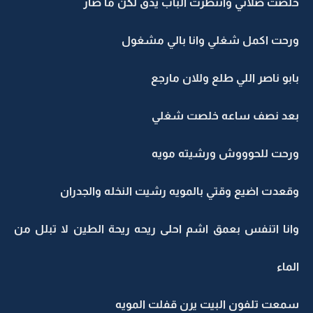
خلصت صلاتي وانتظرت الباب يدق لكن ما صار
ورحت اكمل شغلي وانا بالي مشغول
بابو ناصر اللي طلع وللان مارجع
بعد نصف ساعه خلصت شغلي
ورحت للحوووش ورشيته مويه
وقعدت اضيع وقتي بالمويه رشيت النخله والجدران
وانا اتنفس بعمق اشم احلى ريحه ريحة الطين لا تبلل من
الماء
سمعت تلفون البيت يرن قفلت المويه