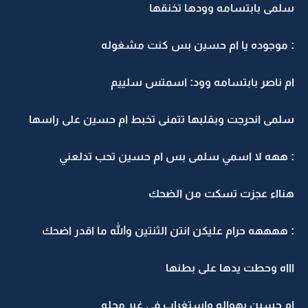
سلمى بابتسامه وودها تخنقها
: موجوده يا ام حسين بس كنت مشغوله
ام ناصر بابتسامه وود: اسمتس سلييم
سلمى انحرجت وبقلبها تتمنى تخبط ام حسين على راسها
: ههه لا اسمي سلمى بس ام حسين تحب تدلعني
هنااء عجزت تسكت من الضحك
: ههههه حرام عليكن انتن الثنتين والله ما اقدر اضحك
اااه وحطت يدها على بطنها
ام حسين بهواله واستغراب في غير محله