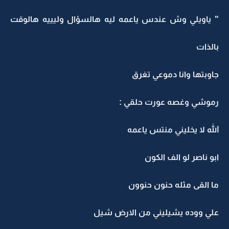
" ياويلي وش عندس ياعمه ليه هالسؤال وليييه هالوقت
بالذات
جاوبتها وانا دموعي تغرق
رموشي وغصه عورت حلقي :
الله لا يخليني منتس ياعمه
ابو ناصر لو الف الكون
ما القى مثله حنون حنوون
علي ووده يشيليني من الارض شيل